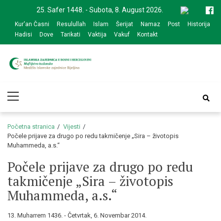
Skip
Skip
25. Safer 1448. - Subota, 8. August 2026.
to
to
Kur'an Časni
Resulullah
Islam
Šerijat
Namaz
Post
Historija
navigation
content
Hadisi
Dove
Tarikati
Vaktija
Vakuf
Kontakt
Medžlis Islamske
Službena web prezentacija
Primary
zajednice Bijeljina
Menu
Početna stranica
Vijesti
Počele prijave za drugo po redu takmičenje „Sira – životopis
Muhammeda, a.s.“
Počele prijave za drugo po redu
takmičenje „Sira – životopis
Muhammeda, a.s.“
13. Muharrem 1436. - Četvrtak, 6. Novembar 2014.