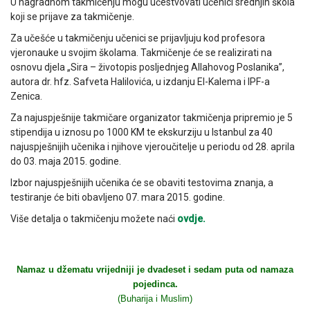
U nagradnom takmičenju mogu učestvovati učenici srednjih škola
koji se prijave za takmičenje.
Za učešće u takmičenju učenici se prijavljuju kod profesora
vjeronauke u svojim školama. Takmičenje će se realizirati na
osnovu djela „Sira – životopis posljednjeg Allahovog Poslanika”,
autora dr. hfz. Safveta Halilovića, u izdanju El-Kalema i IPF-a
Zenica.
Za najuspješnije takmičare organizator takmičenja pripremio je 5
stipendija u iznosu po 1000 KM te ekskurziju u Istanbul za 40
najuspješnijih učenika i njihove vjeroučitelje u periodu od 28. aprila
do 03. maja 2015. godine.
Izbor najuspješnijih učenika će se obaviti testovima znanja, a
testiranje će biti obavljeno 07. mara 2015. godine.
Više detalja o takmičenju možete naći
ovdje.
Namaz u džematu vrijedniji je dvadeset i sedam puta od namaza
pojedinca.
(Buharija i Muslim)