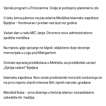
Vjerski program u Potočarima: Ovdje je počinjeno planetarno zlo
U toku žetva pšenice na parcelama Medžlisa Islamske zajednice
Bijeljina – Kontinuiran i predan rad duži niz godina
Važan dan u radu MIZ Janja: Otvoreno novo administrativno
sjedište medžlisa
Na mjestu gdje sjećanje ne blijedi: obilježene dvije decenije
memorijala u Logu pod Mangartom
Svečani ispraćaj predškolaca u Mektebu za predškolski uzrast
„Dječija radost“ Bijeljina
Islamska zajednica: Novi visoki predstavnik mora biti osoba koja će
na prvo mjesto staviti interese BiH, njenih naroda i građana
Mesdžid Kuba – prva džamija u historiji islama i nezaobilazno
odredište bh. hadžija