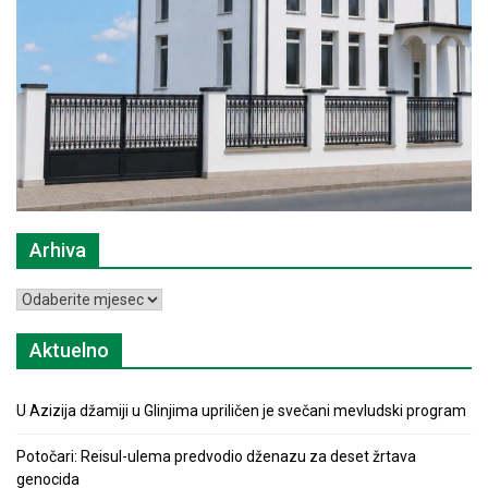
Arhiva
Arhiva
Aktuelno
U Azizija džamiji u Glinjima upriličen je svečani mevludski program
Potočari: Reisul-ulema predvodio dženazu za deset žrtava
genocida