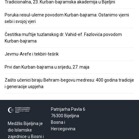
Tradicionalna, 23. Kurban-bajramska akademija u Bijeljini
Poruka reisul-uleme povodom Kurban-bajrama: Ostanimo vjerni
sebi i svojoj vjeri
Čestitka muftije tuzlanskog dr. Vahid-ef. Fazlovića povodom
Kurban-bajrama
Jevmu-Arefe i tekbiri-tešrik
Prvi dan Kurban-bajrama u srijedu, 27. maja
Zašto učenici biraju Behram-begovu medresu: 400 godina tradicije
i generacije uspjeha
Patrijarha Pavla 6
76300 Bijeljina
Bosna i
Medžlis Bijeljina je
Hercegovina
dio Islamske
zajednice u Bosni i