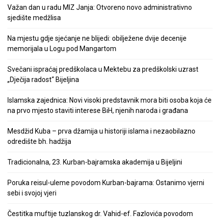
Važan dan u radu MIZ Janja: Otvoreno novo administrativno
sjedište medžlisa
Na mjestu gdje sjećanje ne blijedi: obilježene dvije decenije
memorijala u Logu pod Mangartom
Svečani ispraćaj predškolaca u Mektebu za predškolski uzrast
„Dječija radost“ Bijeljina
Islamska zajednica: Novi visoki predstavnik mora biti osoba koja će
na prvo mjesto staviti interese BiH, njenih naroda i građana
Mesdžid Kuba – prva džamija u historiji islama i nezaobilazno
odredište bh. hadžija
Tradicionalna, 23. Kurban-bajramska akademija u Bijeljini
Poruka reisul-uleme povodom Kurban-bajrama: Ostanimo vjerni
sebi i svojoj vjeri
Čestitka muftije tuzlanskog dr. Vahid-ef. Fazlovića povodom