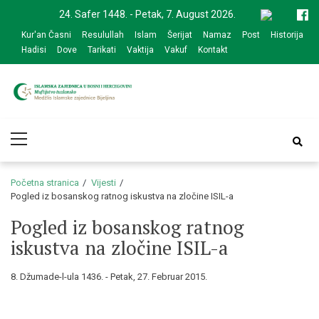
Skip
Skip
24. Safer 1448. - Petak, 7. August 2026.
to
to
Kur'an Časni
Resulullah
Islam
Šerijat
Namaz
Post
Historija
navigation
content
Hadisi
Dove
Tarikati
Vaktija
Vakuf
Kontakt
Medžlis Islamske
Službena web prezentacija
Primary
zajednice Bijeljina
Menu
Početna stranica
Vijesti
Pogled iz bosanskog ratnog iskustva na zločine ISIL-a
Pogled iz bosanskog ratnog
iskustva na zločine ISIL-a
8. Džumade-l-ula 1436. - Petak, 27. Februar 2015.