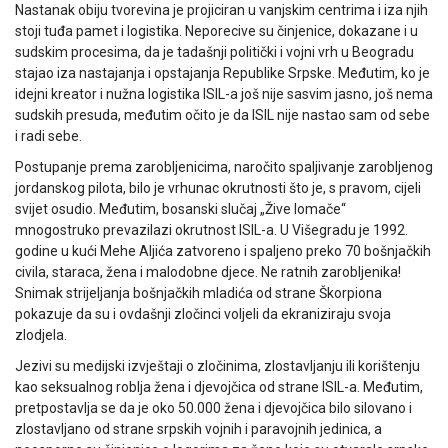
Nastanak obiju tvorevina je projiciran u vanjskim centrima i iza njih
stoji tuđa pamet i logistika. Neporecive su činjenice, dokazane i u
sudskim procesima, da je tadašnji politički i vojni vrh u Beogradu
stajao iza nastajanja i opstajanja Republike Srpske. Međutim, ko je
idejni kreator i nužna logistika ISIL-a još nije sasvim jasno, još nema
sudskih presuda, međutim očito je da ISIL nije nastao sam od sebe
i radi sebe.
Postupanje prema zarobljenicima, naročito spaljivanje zarobljenog
jordanskog pilota, bilo je vrhunac okrutnosti što je, s pravom, cijeli
svijet osudio. Međutim, bosanski slučaj „Žive lomače“
mnogostruko prevazilazi okrutnost ISIL-a. U Višegradu je 1992.
godine u kući Mehe Aljića zatvoreno i spaljeno preko 70 bošnjačkih
civila, staraca, žena i malodobne djece. Ne ratnih zarobljenika!
Snimak strijeljanja bošnjačkih mladića od strane Škorpiona
pokazuje da su i ovdašnji zločinci voljeli da ekraniziraju svoja
zlodjela.
Jezivi su medijski izvještaji o zločinima, zlostavljanju ili korištenju
kao seksualnog roblja žena i djevojčica od strane ISIL-a. Međutim,
pretpostavlja se da je oko 50.000 žena i djevojčica bilo silovano i
zlostavljano od strane srpskih vojnih i paravojnih jedinica, a