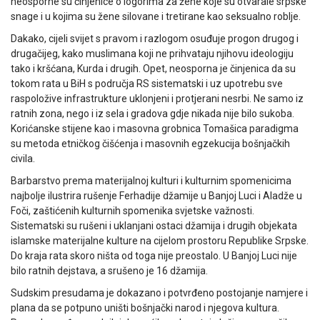
neosporne su činjenice o logorima za žene koje su otvarale srpske
snage i u kojima su žene silovane i tretirane kao seksualno roblje.
Dakako, cijeli svijet s pravom i razlogom osuđuje progon drugog i
drugačijeg, kako muslimana koji ne prihvataju njihovu ideologiju
tako i kršćana, Kurda i drugih. Opet, neosporna je činjenica da su
tokom rata u BiH s područja RS sistematski i uz upotrebu sve
raspoložive infrastrukture uklonjeni i protjerani nesrbi. Ne samo iz
ratnih zona, nego i iz sela i gradova gdje nikada nije bilo sukoba.
Korićanske stijene kao i masovna grobnica Tomašica paradigma
su metoda etničkog čišćenja i masovnih egzekucija bošnjačkih
civila.
Barbarstvo prema materijalnoj kulturi i kulturnim spomenicima
najbolje ilustrira rušenje Ferhadije džamije u Banjoj Luci i Aladže u
Foči, zaštićenih kulturnih spomenika svjetske važnosti.
Sistematski su rušeni i uklanjani ostaci džamija i drugih objekata
islamske materijalne kulture na cijelom prostoru Republike Srpske.
Do kraja rata skoro ništa od toga nije preostalo. U Banjoj Luci nije
bilo ratnih dejstava, a srušeno je 16 džamija.
Sudskim presudama je dokazano i potvrđeno postojanje namjere i
plana da se potpuno uništi bošnjački narod i njegova kultura.