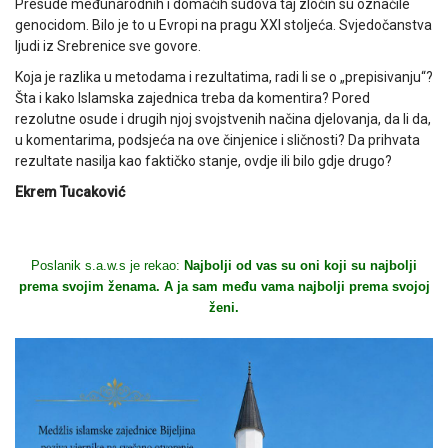
Presude međunarodnih i domaćih sudova taj zločin su označile
genocidom. Bilo je to u Evropi na pragu XXI stoljeća. Svjedočanstva
ljudi iz Srebrenice sve govore.
Koja je razlika u metodama i rezultatima, radi li se o „prepisivanju“?
Šta i kako Islamska zajednica treba da komentira? Pored
rezolutne osude i drugih njoj svojstvenih načina djelovanja, da li da,
u komentarima, podsjeća na ove činjenice i sličnosti? Da prihvata
rezultate nasilja kao faktičko stanje, ovdje ili bilo gdje drugo?
Ekrem Tucaković
Poslanik s.a.w.s je rekao:
Najbolji od vas su oni koji su najbolji
prema svojim ženama. A ja sam među vama najbolji prema svojoj
ženi.