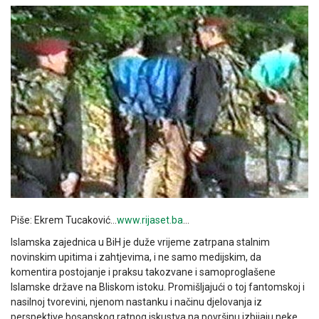
Piše: Ekrem Tucaković…
www.rijaset.ba
…
Islamska zajednica u BiH je duže vrijeme zatrpana stalnim
novinskim upitima i zahtjevima, i ne samo medijskim, da
komentira postojanje i praksu takozvane i samoproglašene
Islamske države na Bliskom istoku. Promišljajući o toj fantomskoj i
nasilnoj tvorevini, njenom nastanku i načinu djelovanja iz
perspektive bosanskog ratnog iskustva na površinu izbijaju neke