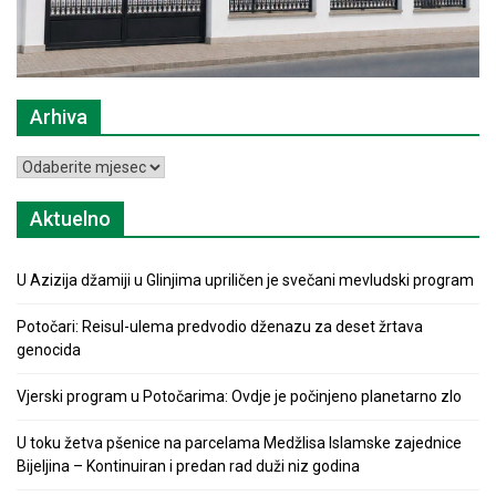
Arhiva
Arhiva
Aktuelno
U Azizija džamiji u Glinjima upriličen je svečani mevludski program
Potočari: Reisul-ulema predvodio dženazu za deset žrtava
genocida
Vjerski program u Potočarima: Ovdje je počinjeno planetarno zlo
U toku žetva pšenice na parcelama Medžlisa Islamske zajednice
Bijeljina – Kontinuiran i predan rad duži niz godina