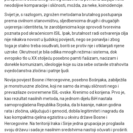
neodoljive komparacije i sličnosti, možda, za neke, koincidencije.
Svijet je, s razlogom, zgrožen metodama brutalnog postupanja
prema civilnom stanovništvu, sljedbenicima drugih i drugačijih
uvjerenja i identiteta, te zarobljenicima koje sprovodi tvorevina
poznata pod skraćenicom ISIL. Ipak, brutalnost radi ostvarenja cilja
nije nikakva novost u ljudskoj povijesti, nego se ponavlja i zbog
toga je stalno treba osuđivati, boriti se protiv nje i otklanjati njene
uzroke. Okrutnost je bila odlika mnogih režima i sistema, dok
evropsko tlo u XX stoljeću posebno pamti fašizam, nacizam i
donekle komunizam, ideologije koje su iza sebe ostavile strahovita
svjedočanstva zločina i patnje ljudi.
Novija povijest Bosne i Hercegovine, posebno Bošnjaka, zabilježila
je monstruozne zločine, koji ne samo da imaju sličnosti nego i
prevazilaze ovovremene ISIL-ovske. Krenimo od korijena. Prvo je,
kao rezultat nasilnih metoda, na jednom dijelu BiH nastala
samoproglašena Republika Srpska, da bi kasnije, nakon godina
rata i zločina, uključujući i genocid, dobila legitimitet i nagradu da
kao kompaktna cjelina egzistira u okviru države Bosne i
Hercegovine. Na teritoriji Iraka i Sirije jedna grupacija je proglasila
svoju državu i sada je nasilnim sredstvima nastoji očuvati i proširiti.