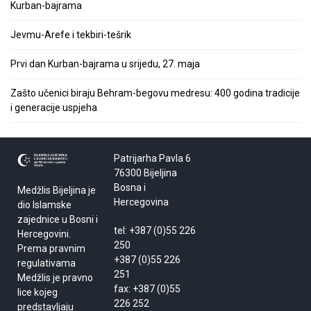
Kurban-bajrama
Jevmu-Arefe i tekbiri-tešrik
Prvi dan Kurban-bajrama u srijedu, 27. maja
Zašto učenici biraju Behram-begovu medresu: 400 godina tradicije
i generacije uspjeha
Patrijarha Pavla 6
76300 Bijeljina
Bosna i
Medžlis Bijeljina je
Hercegovina
dio Islamske
zajednice u Bosni i
tel: +387 (0)55 226
Hercegovini.
250
Prema pravnim
+387 (0)55 226
regulativama
251
Medžlis je pravno
fax: +387 (0)55
lice kojeg
226 252
predstavljaju