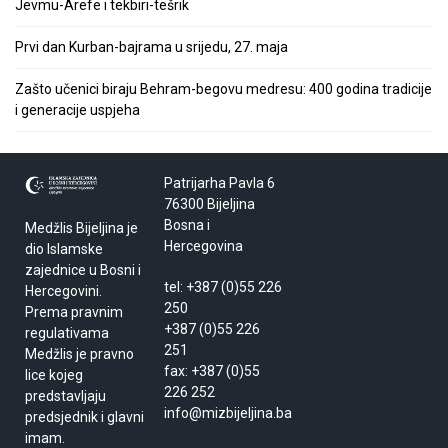
Jevmu-Arefe i tekbiri-tešrik
Prvi dan Kurban-bajrama u srijedu, 27. maja
Zašto učenici biraju Behram-begovu medresu: 400 godina tradicije
i generacije uspjeha
Patrijarha Pavla 6
76300 Bijeljina
Bosna i
Medžlis Bijeljina je
Hercegovina
dio Islamske
zajednice u Bosni i
tel: +387 (0)55 226
Hercegovini.
250
Prema pravnim
+387 (0)55 226
regulativama
251
Medžlis je pravno
fax: +387 (0)55
lice kojeg
226 252
predstavljaju
info@mizbijeljina.ba
predsjednik i glavni
imam.