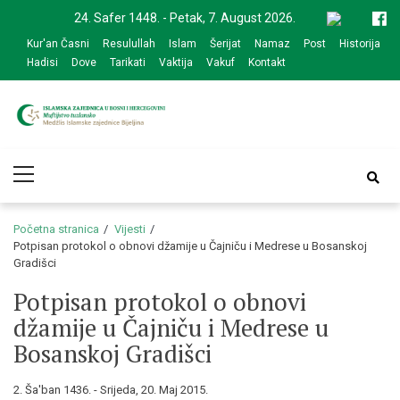
Skip
Skip
24. Safer 1448. - Petak, 7. August 2026.
to
to
Kur'an Časni
Resulullah
Islam
Šerijat
Namaz
Post
Historija
navigation
content
Hadisi
Dove
Tarikati
Vaktija
Vakuf
Kontakt
Medžlis Islamske
Službena web prezentacija
Primary
zajednice Bijeljina
Menu
Početna stranica
Vijesti
Potpisan protokol o obnovi džamije u Čajniču i Medrese u Bosanskoj
Gradišci
Potpisan protokol o obnovi
džamije u Čajniču i Medrese u
Bosanskoj Gradišci
2. Ša'ban 1436. - Srijeda, 20. Maj 2015.