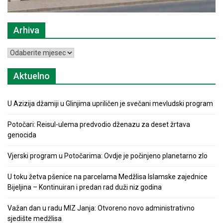
Arhiva
Arhiva
Aktuelno
U Azizija džamiji u Glinjima upriličen je svečani mevludski program
Potočari: Reisul-ulema predvodio dženazu za deset žrtava
genocida
Vjerski program u Potočarima: Ovdje je počinjeno planetarno zlo
U toku žetva pšenice na parcelama Medžlisa Islamske zajednice
Bijeljina – Kontinuiran i predan rad duži niz godina
Važan dan u radu MIZ Janja: Otvoreno novo administrativno
sjedište medžlisa