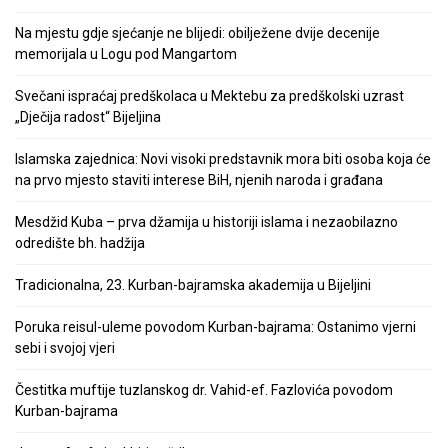
Na mjestu gdje sjećanje ne blijedi: obilježene dvije decenije
memorijala u Logu pod Mangartom
Svečani ispraćaj predškolaca u Mektebu za predškolski uzrast
„Dječija radost“ Bijeljina
Islamska zajednica: Novi visoki predstavnik mora biti osoba koja će
na prvo mjesto staviti interese BiH, njenih naroda i građana
Mesdžid Kuba – prva džamija u historiji islama i nezaobilazno
odredište bh. hadžija
Tradicionalna, 23. Kurban-bajramska akademija u Bijeljini
Poruka reisul-uleme povodom Kurban-bajrama: Ostanimo vjerni
sebi i svojoj vjeri
Čestitka muftije tuzlanskog dr. Vahid-ef. Fazlovića povodom
Kurban-bajrama