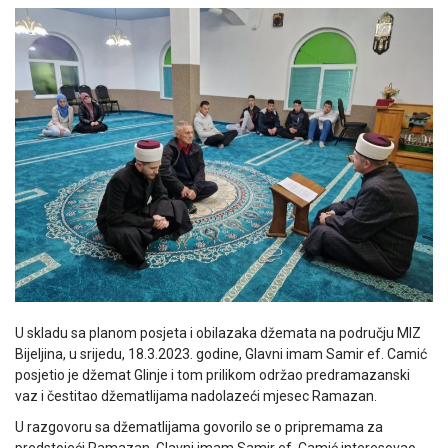
U skladu sa planom posjeta i obilazaka džemata na području MIZ
Bijeljina, u srijedu, 18.3.2023. godine, Glavni imam Samir ef. Camić
posjetio je džemat Glinje i tom prilikom održao predramazanski
vaz i čestitao džematlijama nadolazeći mjesec Ramazan.
U razgovoru sa džematlijama govorilo se o pripremama za