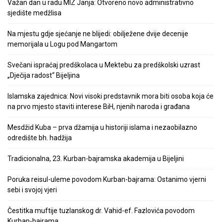
Važan dan u radu MIZ Janja: Otvoreno novo administrativno
sjedište medžlisa
Na mjestu gdje sjećanje ne blijedi: obilježene dvije decenije
memorijala u Logu pod Mangartom
Svečani ispraćaj predškolaca u Mektebu za predškolski uzrast
„Dječija radost“ Bijeljina
Islamska zajednica: Novi visoki predstavnik mora biti osoba koja će
na prvo mjesto staviti interese BiH, njenih naroda i građana
Mesdžid Kuba – prva džamija u historiji islama i nezaobilazno
odredište bh. hadžija
Tradicionalna, 23. Kurban-bajramska akademija u Bijeljini
Poruka reisul-uleme povodom Kurban-bajrama: Ostanimo vjerni
sebi i svojoj vjeri
Čestitka muftije tuzlanskog dr. Vahid-ef. Fazlovića povodom
Kurban-bajrama