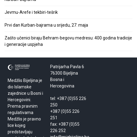
Jevmu-Arefe i tekbiri-tešrik
Prvi dan Kurban-bajrama u srijedu, 27. maja
Zašto učenici biraju Behram-begovu medresu: 400 godina tradicije
i generacije uspjeha
Patrijarha Pavla 6
76300 Bijeljina
Bosna i
Medžlis Bijeljina je
Hercegovina
dio Islamske
zajednice u Bosni i
tel: +387 (0)55 226
Hercegovini.
250
Prema pravnim
+387 (0)55 226
regulativama
251
Medžlis je pravno
fax: +387 (0)55
lice kojeg
226 252
predstavljaju