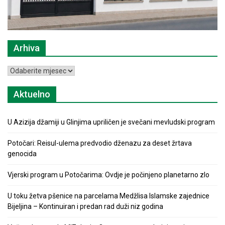
Arhiva
Arhiva
Aktuelno
U Azizija džamiji u Glinjima upriličen je svečani mevludski program
Potočari: Reisul-ulema predvodio dženazu za deset žrtava
genocida
Vjerski program u Potočarima: Ovdje je počinjeno planetarno zlo
U toku žetva pšenice na parcelama Medžlisa Islamske zajednice
Bijeljina – Kontinuiran i predan rad duži niz godina