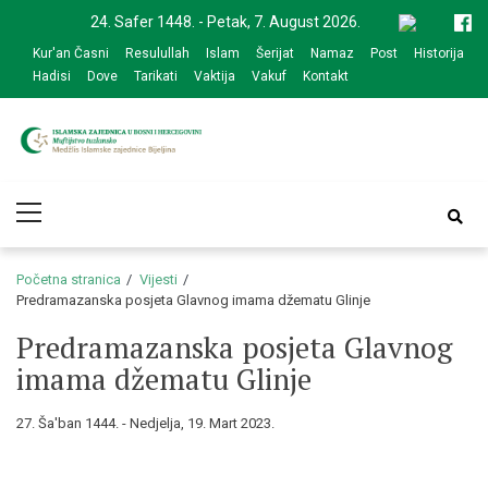
Skip
Skip
24. Safer 1448. - Petak, 7. August 2026.
to
to
Kur'an Časni
Resulullah
Islam
Šerijat
Namaz
Post
Historija
navigation
content
Hadisi
Dove
Tarikati
Vaktija
Vakuf
Kontakt
Medžlis Islamske
Službena web prezentacija
Primary
zajednice Bijeljina
Menu
Početna stranica
Vijesti
Predramazanska posjeta Glavnog imama džematu Glinje
Predramazanska posjeta Glavnog
imama džematu Glinje
27. Ša'ban 1444. - Nedjelja, 19. Mart 2023.