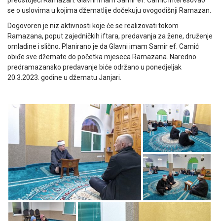
predstojeći Ramazan. Glavni imam Samir ef. Camić interesovao
se o uslovima u kojima džematlije dočekuju ovogodišnji Ramazan.
Dogovoren je niz aktivnosti koje će se realizovati tokom
Ramazana, poput zajedničkih iftara, predavanja za žene, druženje
omladine i slično. Planirano je da Glavni imam Samir ef. Camić
obiđe sve džemate do početka mjeseca Ramazana. Naredno
predramazansko predavanje biće održano u ponedjeljak
20.3.2023. godine u džematu Janjari.