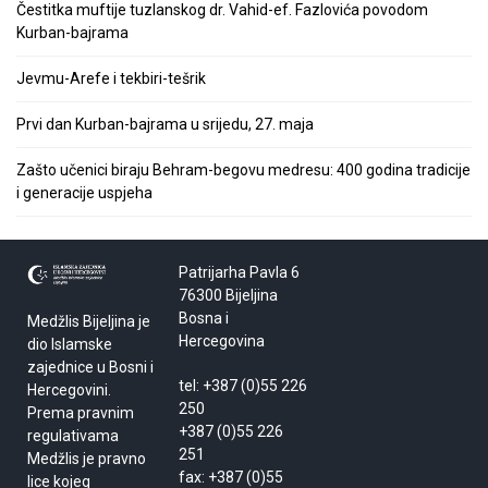
Čestitka muftije tuzlanskog dr. Vahid-ef. Fazlovića povodom
Kurban-bajrama
Jevmu-Arefe i tekbiri-tešrik
Prvi dan Kurban-bajrama u srijedu, 27. maja
Zašto učenici biraju Behram-begovu medresu: 400 godina tradicije
i generacije uspjeha
Patrijarha Pavla 6
76300 Bijeljina
Bosna i
Medžlis Bijeljina je
Hercegovina
dio Islamske
zajednice u Bosni i
tel: +387 (0)55 226
Hercegovini.
250
Prema pravnim
+387 (0)55 226
regulativama
251
Medžlis je pravno
fax: +387 (0)55
lice kojeg