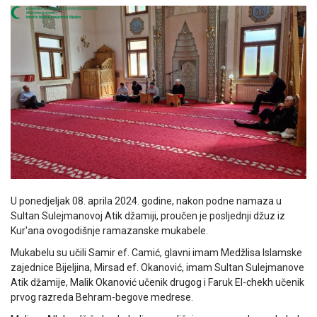
U ponedjeljak 08. aprila 2024. godine, nakon podne namaza u
Sultan Sulejmanovoj Atik džamiji, proučen je posljednji džuz iz
Kur'ana ovogodišnje ramazanske mukabele.
Mukabelu su učili Samir ef. Camić, glavni imam Medžlisa Islamske
zajednice Bijeljina, Mirsad ef. Okanović, imam Sultan Sulejmanove
Atik džamije, Malik Okanović učenik drugog i Faruk El-chekh učenik
prvog razreda Behram-begove medrese.