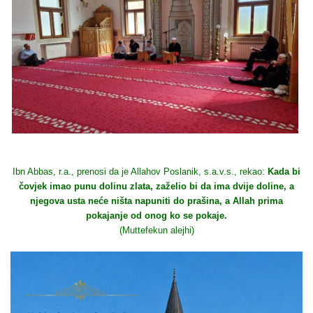
Ibn Abbas, r.a., prenosi da je Allahov Poslanik, s.a.v.s., rekao:
Kada bi
čovjek imao punu dolinu zlata, zaželio bi da ima dvije doline, a
njegova usta neće ništa napuniti do prašina, a Allah prima
pokajanje od onog ko se pokaje.
(Muttefekun alejhi)