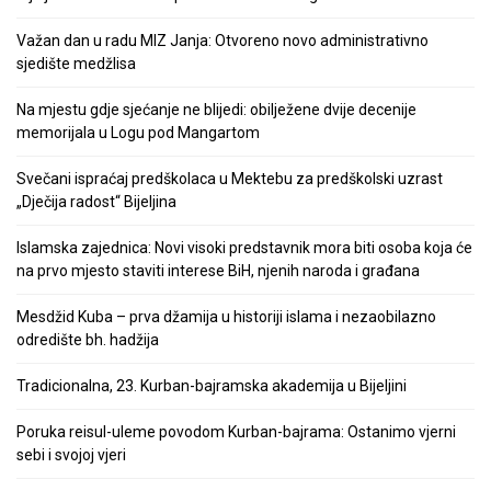
Važan dan u radu MIZ Janja: Otvoreno novo administrativno
sjedište medžlisa
Na mjestu gdje sjećanje ne blijedi: obilježene dvije decenije
memorijala u Logu pod Mangartom
Svečani ispraćaj predškolaca u Mektebu za predškolski uzrast
„Dječija radost“ Bijeljina
Islamska zajednica: Novi visoki predstavnik mora biti osoba koja će
na prvo mjesto staviti interese BiH, njenih naroda i građana
Mesdžid Kuba – prva džamija u historiji islama i nezaobilazno
odredište bh. hadžija
Tradicionalna, 23. Kurban-bajramska akademija u Bijeljini
Poruka reisul-uleme povodom Kurban-bajrama: Ostanimo vjerni
sebi i svojoj vjeri