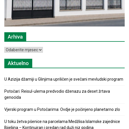
Arhiva
Arhiva
Aktuelno
U Azizija džamiji u Glinjima upriličen je svečani mevludski program
Potočari: Reisul-ulema predvodio dženazu za deset žrtava
genocida
Vjerski program u Potočarima: Ovdje je počinjeno planetarno zlo
U toku žetva pšenice na parcelama Medžlisa Islamske zajednice
Bijeljina – Kontinuiran i predan rad duži niz godina