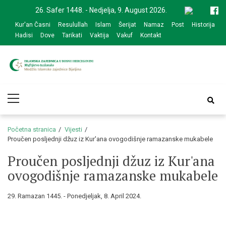
Skip
Skip
26. Safer 1448. - Nedjelja, 9. August 2026.
to
to
Kur'an Časni
Resulullah
Islam
Šerijat
Namaz
Post
Historija
navigation
content
Hadisi
Dove
Tarikati
Vaktija
Vakuf
Kontakt
Medžlis Islamske
Službena web prezentacija
Primary
zajednice Bijeljina
Menu
Početna stranica
Vijesti
Proučen posljednji džuz iz Kur'ana ovogodišnje ramazanske mukabele
Proučen posljednji džuz iz Kur'ana
ovogodišnje ramazanske mukabele
29. Ramazan 1445. - Ponedjeljak, 8. April 2024.