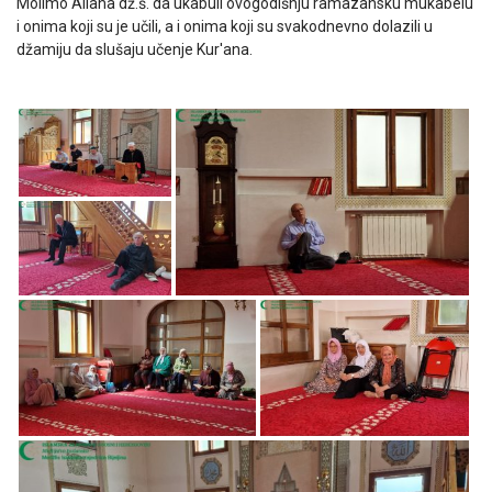
Molimo Allaha dž.š. da ukabuli ovogodišnju ramazansku mukabelu
i onima koji su je učili, a i onima koji su svakodnevno dolazili u
džamiju da slušaju učenje Kur'ana.