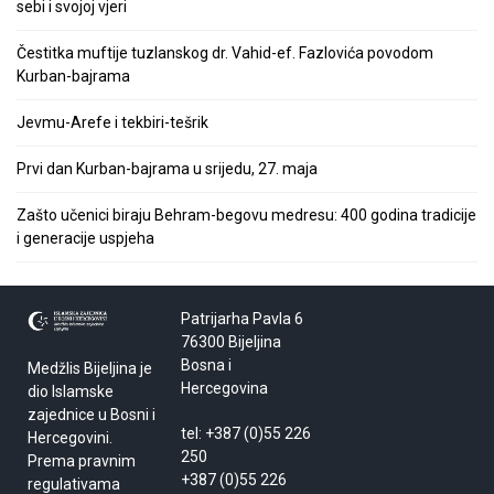
sebi i svojoj vjeri
Čestitka muftije tuzlanskog dr. Vahid-ef. Fazlovića povodom
Kurban-bajrama
Jevmu-Arefe i tekbiri-tešrik
Prvi dan Kurban-bajrama u srijedu, 27. maja
Zašto učenici biraju Behram-begovu medresu: 400 godina tradicije
i generacije uspjeha
Patrijarha Pavla 6
76300 Bijeljina
Bosna i
Medžlis Bijeljina je
Hercegovina
dio Islamske
zajednice u Bosni i
tel: +387 (0)55 226
Hercegovini.
250
Prema pravnim
+387 (0)55 226
regulativama