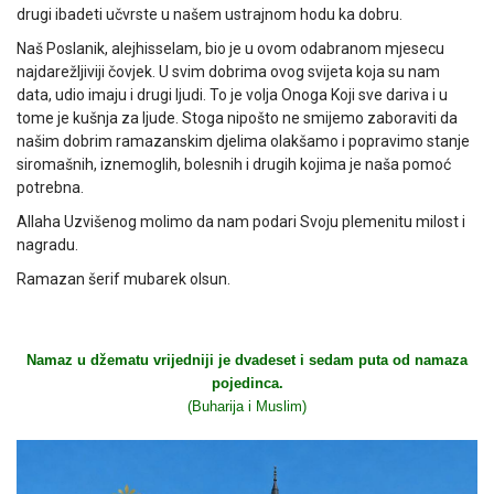
drugi ibadeti učvrste u našem ustrajnom hodu ka dobru.
Naš Poslanik, alejhisselam, bio je u ovom odabranom mjesecu
najdarežljiviji čovjek. U svim dobrima ovog svijeta koja su nam
data, udio imaju i drugi ljudi. To je volja Onoga Koji sve dariva i u
tome je kušnja za ljude. Stoga nipošto ne smijemo zaboraviti da
našim dobrim ramazanskim djelima olakšamo i popravimo stanje
siromašnih, iznemoglih, bolesnih i drugih kojima je naša pomoć
potrebna.
Allaha Uzvišenog molimo da nam podari Svoju plemenitu milost i
nagradu.
Ramazan šerif mubarek olsun.
Namaz u džematu vrijedniji je dvadeset i sedam puta od namaza
pojedinca.
(Buharija i Muslim)