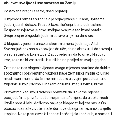
obuhvati sve ljude i sve stvoreno na Zemlji.
Poštovana braćo i sestre, dragi prijatelji.
U mjesecu ramazanu počelo je objavljivanje Kur'ana, Upute za
ljude, i jasnih dokaza Prave Staze, i lučenja Istine od neistine…
Gospodar svjetova je time uzdigao ovaj mjesec iznad ostalih i
Svoje brojne blagodati ljudima upravo u njemu darovao.
U blagoslovljenom ramazanskom vremenu ljudima je Allah
Sveznajući obznanio zapovijed da uče, da se obrazuju i da saznaju
o sebi i svijetu u kome žive. Zapovijedio je i da to čine u Njegovo
ime, kako ne bi zastranili i iskusili bolne posljedice svojih grijeha.
Zato neka nas blagoslovljenost ovoga mjeseca potakne da dublje
spoznamo i posvijestimo važnost naše zemaljske misije koju kao
muslimani imamo: da širimo mir i dobro u svojim porodicama, u
zajednici u kojoj živimo, u našem društvu i među svim ljudima.
Prihvatimo kao svoju radosnu obavezu da u ovome mjesecu
posvjedočimo privrženost principima naše vjere, da u pokornosti
Uzvišenom Allahu doživimo najveće blagodati kojima nas je On
obasuo i da naše živote i naše domove obasja ramazansko svjetlo
i toplina. Neka post osvježi i osnaži i naše tijelo i naš duh, a namazi i