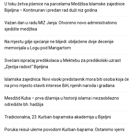
U toku žetva pšenice na parcelama Medžlisa Islamske zajednice
Bijeljina – Kontinuiran i predan rad duži niz godina
Važan dan u radu MIZ Janja: Otvoreno novo administrativno
sjedište medžlisa
Na mjestu gdje sjećanje ne blijedi: obilježene dvije decenije
memorijala u Logu pod Mangartom
Svečani ispraćaj predškolaca u Mektebu za predškolski uzrast
„Dječija radost“ Bijeljina
Islamska zajednica: Novi visoki predstavnik mora biti osoba koja će
na prvo mjesto staviti interese BiH, njenih naroda i građana
Mesdžid Kuba – prva džamija u historiji islama i nezaobilazno
odredište bh. hadžija
Tradicionalna, 23. Kurban-bajramska akademija u Bijeljini
Poruka reisul-uleme povodom Kurban-bajrama: Ostanimo vjerni