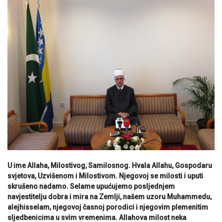
U ime Allaha, Milostivog, Samilosnog. Hvala Allahu, Gospodaru
svjetova, Uzvišenom i Milostivom. Njegovoj se milosti i uputi
skrušeno nadamo. Selame upućujemo posljednjem
navjestitelju dobra i mira na Zemlji, našem uzoru Muhammedu,
alejhisselam, njegovoj časnoj porodici i njegovim plemenitim
sljedbenicima u svim vremenima. Allahova milost neka