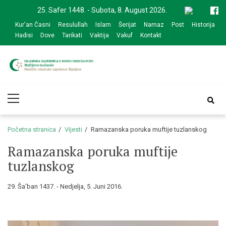
Skip
Skip
25. Safer 1448. - Subota, 8. August 2026.
to
to
Kur'an Časni
Resulullah
Islam
Šerijat
Namaz
Post
Historija
navigation
content
Hadisi
Dove
Tarikati
Vaktija
Vakuf
Kontakt
Medžlis Islamske
Službena web prezentacija
Primary
zajednice Bijeljina
Menu
Početna stranica
Vijesti
Ramazanska poruka muftije tuzlanskog
Ramazanska poruka muftije
tuzlanskog
29. Ša'ban 1437. - Nedjelja, 5. Juni 2016.