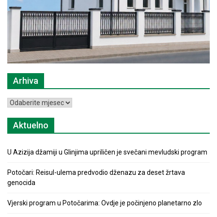
Arhiva
Arhiva
Aktuelno
U Azizija džamiji u Glinjima upriličen je svečani mevludski program
Potočari: Reisul-ulema predvodio dženazu za deset žrtava
genocida
Vjerski program u Potočarima: Ovdje je počinjeno planetarno zlo