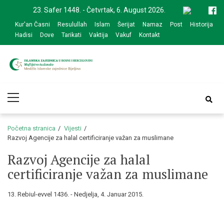
Skip
Skip
23. Safer 1448. - Četvrtak, 6. August 2026.
to
to
Kur'an Časni
Resulullah
Islam
Šerijat
Namaz
Post
Historija
navigation
content
Hadisi
Dove
Tarikati
Vaktija
Vakuf
Kontakt
Medžlis Islamske
Službena web prezentacija
Primary
zajednice Bijeljina
Menu
Početna stranica
Vijesti
Razvoj Agencije za halal certificiranje važan za muslimane
Razvoj Agencije za halal
certificiranje važan za muslimane
13. Rebiul-evvel 1436. - Nedjelja, 4. Januar 2015.