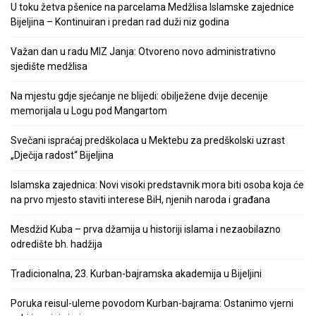
U toku žetva pšenice na parcelama Medžlisa Islamske zajednice
Bijeljina – Kontinuiran i predan rad duži niz godina
Važan dan u radu MIZ Janja: Otvoreno novo administrativno
sjedište medžlisa
Na mjestu gdje sjećanje ne blijedi: obilježene dvije decenije
memorijala u Logu pod Mangartom
Svečani ispraćaj predškolaca u Mektebu za predškolski uzrast
„Dječija radost“ Bijeljina
Islamska zajednica: Novi visoki predstavnik mora biti osoba koja će
na prvo mjesto staviti interese BiH, njenih naroda i građana
Mesdžid Kuba – prva džamija u historiji islama i nezaobilazno
odredište bh. hadžija
Tradicionalna, 23. Kurban-bajramska akademija u Bijeljini
Poruka reisul-uleme povodom Kurban-bajrama: Ostanimo vjerni