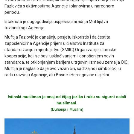
Fazlovića s aktivnostima Agencije i planovima u narednom
periodu.
Istaknuta je dugogodišnja uspješna saradnja Muftijstva
tuzlanskog i Agencije.
Muftija Fazlović je današnju posjetu iskoristio i da čestita
zaposlenicima Agencije prijem u članstvo Instituta za
standardizaciju i mjeriteljstvo (SMIIC) Organizacije islamske
kooperacije, koji se bavi usklađivanjem i donošenjem novih
standarda, te otklonjanjem barijera u trgovini između zemalja OIC.
Muftija je naglasio da je ovo važan čin, sadržajno i simbolički, u
radu i razvoju Agencije, ali i Bosne i Hercegovine u cjelini.
Istinski musliman je onaj od čijeg jezika i ruku su sigurni ostali
muslimani.
(Buharija i Muslim)