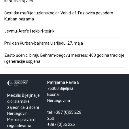
sebi i svojoj vjeri
Čestitka muftije tuzlanskog dr. Vahid-ef. Fazlovića povodom
Kurban-bajrama
Jevmu-Arefe i tekbiri-tešrik
Prvi dan Kurban-bajrama u srijedu, 27. maja
Zašto učenici biraju Behram-begovu medresu: 400 godina tradicije
i generacije uspjeha
Patrijarha Pavla 6
76300 Bijeljina
Bosna i
Medžlis Bijeljina je
Hercegovina
dio Islamske
zajednice u Bosni i
tel: +387 (0)55 226
Hercegovini.
250
Prema pravnim
+387 (0)55 226
regulativama