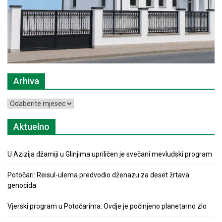
Arhiva
Arhiva
Aktuelno
U Azizija džamiji u Glinjima upriličen je svečani mevludski program
Potočari: Reisul-ulema predvodio dženazu za deset žrtava
genocida
Vjerski program u Potočarima: Ovdje je počinjeno planetarno zlo