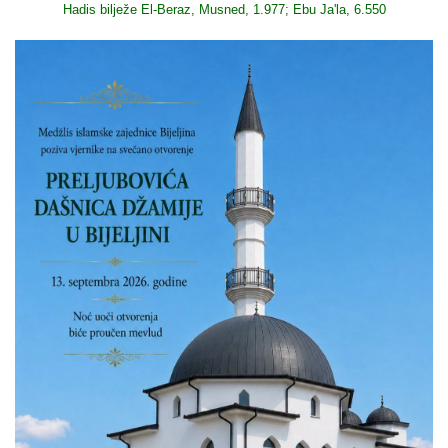
Hadis bilježe El-Beraz, Musned, 1.977; Ebu Ja'la, 6.550