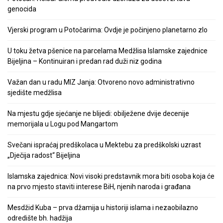
genocida
Vjerski program u Potočarima: Ovdje je počinjeno planetarno zlo
U toku žetva pšenice na parcelama Medžlisa Islamske zajednice
Bijeljina – Kontinuiran i predan rad duži niz godina
Važan dan u radu MIZ Janja: Otvoreno novo administrativno
sjedište medžlisa
Na mjestu gdje sjećanje ne blijedi: obilježene dvije decenije
memorijala u Logu pod Mangartom
Svečani ispraćaj predškolaca u Mektebu za predškolski uzrast
„Dječija radost“ Bijeljina
Islamska zajednica: Novi visoki predstavnik mora biti osoba koja će
na prvo mjesto staviti interese BiH, njenih naroda i građana
Mesdžid Kuba – prva džamija u historiji islama i nezaobilazno
odredište bh. hadžija