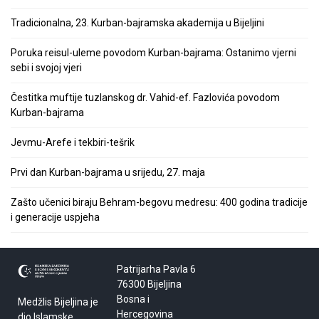
Tradicionalna, 23. Kurban-bajramska akademija u Bijeljini
Poruka reisul-uleme povodom Kurban-bajrama: Ostanimo vjerni
sebi i svojoj vjeri
Čestitka muftije tuzlanskog dr. Vahid-ef. Fazlovića povodom
Kurban-bajrama
Jevmu-Arefe i tekbiri-tešrik
Prvi dan Kurban-bajrama u srijedu, 27. maja
Zašto učenici biraju Behram-begovu medresu: 400 godina tradicije
i generacije uspjeha
Patrijarha Pavla 6
76300 Bijeljina
Bosna i
Medžlis Bijeljina je
Hercegovina
dio Islamske