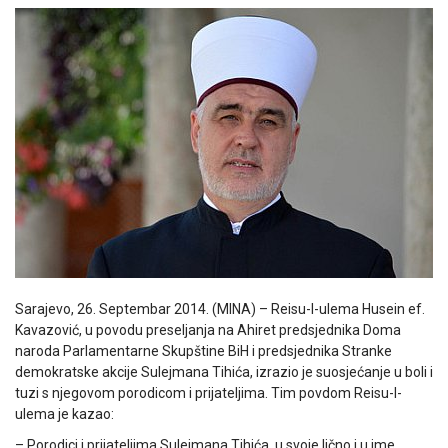
Sarajevo, 26. Septembar 2014. (MINA) – Reisu-l-ulema Husein ef.
Kavazović, u povodu preseljanja na Ahiret predsjednika Doma
naroda Parlamentarne Skupštine BiH i predsjednika Stranke
demokratske akcije Sulejmana Tihića, izrazio je suosjećanje u boli i
tuzi s njegovom porodicom i prijateljima. Tim povdom Reisu-l-
ulema je kazao:
– Porodici i prijateljima Sulejmana Tihića, u svoje lično i u ime