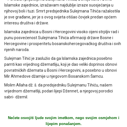
Islamske zajednice, izražavam najdublje izraze suosjećanja u
njihovoj boli i tuzi. Smrt predsjednika Sulejmana Tihića ražalostila
je sve građane, jer je s ovog svijeta otišao čovjek predan općem
interesu društva i države.
Islamska zajednica u Bosni i Hercegovini visoko cijeni strpljiv rad i
punu posvećenost Sulejmana Tihića afirmaciji države Bosne i
Hercegovine i prosperitetu bosanskohercegovačkog društva i svih
njenih naroda.
Sulejman Tihić je zaslužio da ga Islamska zajednica posebno
pamti kao vrijednog džematliju, koji je dao veliki doprinos obnovi
povratničkih džemata u Bosni i Hercegovini, a posebno u obnovi
Mir Ahmedove džamije u njegovom Bosanskom Šamcu.
Molim Allaha dž. š. da predsjedniku Sulejmanu Tihiću, našem
vrijednom džematliji, podari lijepi Džennet, a njegovoj porodici
sabri- džemil.
Nećete osvojiti ljude svojim imetkom, nego svojim osmjehom i
lijepim ponašanjem.