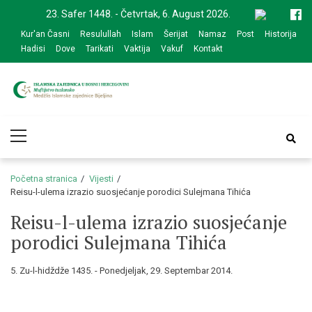
Skip
Skip
23. Safer 1448. - Četvrtak, 6. August 2026.
to
to
Kur'an Časni
Resulullah
Islam
Šerijat
Namaz
Post
Historija
navigation
content
Hadisi
Dove
Tarikati
Vaktija
Vakuf
Kontakt
Medžlis Islamske
Službena web prezentacija
Primary
zajednice Bijeljina
Menu
Početna stranica
Vijesti
Reisu-l-ulema izrazio suosjećanje porodici Sulejmana Tihića
Reisu-l-ulema izrazio suosjećanje
porodici Sulejmana Tihića
5. Zu-l-hidždže 1435. - Ponedjeljak, 29. Septembar 2014.