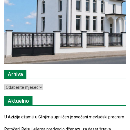
Arhiva
Arhiva
Aktuelno
U Azizija džamiji u Glinjima upriličen je svečani mevludski program
Potočari: Reisul-ulema predvodio dženazu za deset žrtava