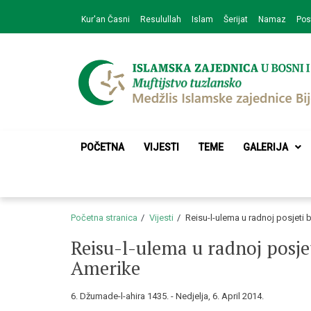
Skip
Skip
Kur'an Časni
Resulullah
Islam
Šerijat
Namaz
Pos
to
to
navigation
content
Medžlis Islamske 
Službena web prezentacija
POČETNA
VIJESTI
TEME
GALERIJA
Početna stranica
Vijesti
Reisu-l-ulema u radnoj posjet
Reisu-l-ulema u radnoj posj
Amerike
6. Džumade-l-ahira 1435. - Nedjelja, 6. April 2014.