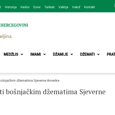
t
Historija
Hadisi
Dove
Tarikati
Vaktija
Vakuf
Kontakt
zajednice Bijeljina
MEDŽLIS
IMAMI
DŽAMIJE
DŽEMATI
PRA
i bošnjačkim džematima Sjeverne Amerike
eti bošnjačkim džematima Sjeverne