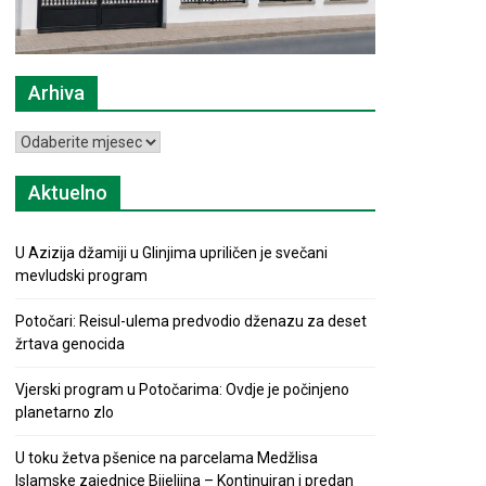
Arhiva
Arhiva
Aktuelno
U Azizija džamiji u Glinjima upriličen je svečani
mevludski program
Potočari: Reisul-ulema predvodio dženazu za deset
žrtava genocida
Vjerski program u Potočarima: Ovdje je počinjeno
planetarno zlo
U toku žetva pšenice na parcelama Medžlisa
Islamske zajednice Bijeljina – Kontinuiran i predan