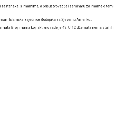
 i sastanaka s imamima, a prisustvovat će i seminaru za imame o temi
 imam Islamske zajednice Bošnjaka za Sjevernu Ameriku..
emata Broj imama koji aktivno rade je 43. U 12 džemata nema stalnih