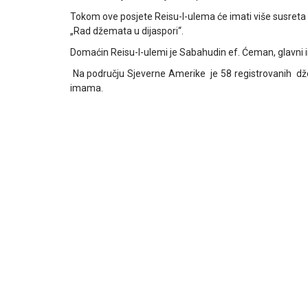
Tokom ove posjete Reisu-l-ulema će imati više susreta
„Rad džemata u dijaspori“.
Domaćin Reisu-l-ulemi je Sabahudin ef. Ćeman, glavni
Na području Sjeverne Amerike je 58 registrovanih dž
imama.