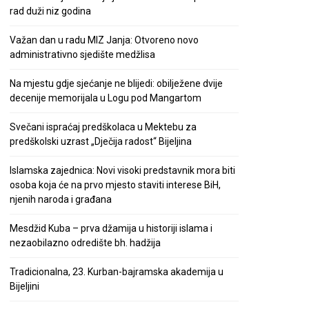
rad duži niz godina
Važan dan u radu MIZ Janja: Otvoreno novo
administrativno sjedište medžlisa
Na mjestu gdje sjećanje ne blijedi: obilježene dvije
decenije memorijala u Logu pod Mangartom
Svečani ispraćaj predškolaca u Mektebu za
predškolski uzrast „Dječija radost“ Bijeljina
Islamska zajednica: Novi visoki predstavnik mora biti
osoba koja će na prvo mjesto staviti interese BiH,
njenih naroda i građana
Mesdžid Kuba – prva džamija u historiji islama i
nezaobilazno odredište bh. hadžija
Tradicionalna, 23. Kurban-bajramska akademija u
Bijeljini