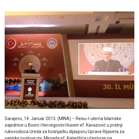
Sarajevo, 14. Januar 2015. (MINA) – Reisu-l-ulema Islamske
zajednice u Bosni i Hercegovini Husein ef. Kavazović u pratnji
rukovodioca Ureda za bošnjačku dijasporu Uprave Rijaseta za
vanjske poslove mr. Mirsada ef. Kalajdžića učestvuje na