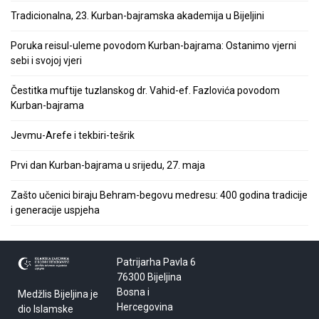
Tradicionalna, 23. Kurban-bajramska akademija u Bijeljini
Poruka reisul-uleme povodom Kurban-bajrama: Ostanimo vjerni
sebi i svojoj vjeri
Čestitka muftije tuzlanskog dr. Vahid-ef. Fazlovića povodom
Kurban-bajrama
Jevmu-Arefe i tekbiri-tešrik
Prvi dan Kurban-bajrama u srijedu, 27. maja
Zašto učenici biraju Behram-begovu medresu: 400 godina tradicije
i generacije uspjeha
Patrijarha Pavla 6
76300 Bijeljina
Bosna i
Medžlis Bijeljina je
Hercegovina
dio Islamske