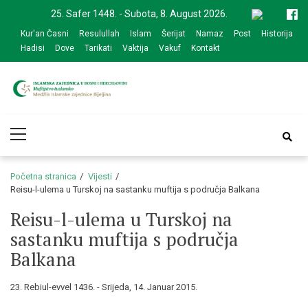
Skip
Skip
25. Safer 1448. - Subota, 8. August 2026.
to
to
Kur'an Časni
Resulullah
Islam
Šerijat
Namaz
Post
Historija
navigation
content
Hadisi
Dove
Tarikati
Vaktija
Vakuf
Kontakt
Medžlis Islamske
Službena web prezentacija
Primary
zajednice Bijeljina
Menu
Početna stranica
Vijesti
Reisu-l-ulema u Turskoj na sastanku muftija s područja Balkana
Reisu-l-ulema u Turskoj na
sastanku muftija s područja
Balkana
23. Rebiul-evvel 1436. - Srijeda, 14. Januar 2015.