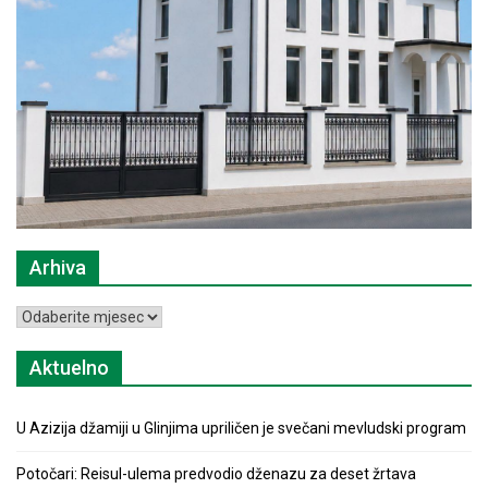
Arhiva
Arhiva
Aktuelno
U Azizija džamiji u Glinjima upriličen je svečani mevludski program
Potočari: Reisul-ulema predvodio dženazu za deset žrtava