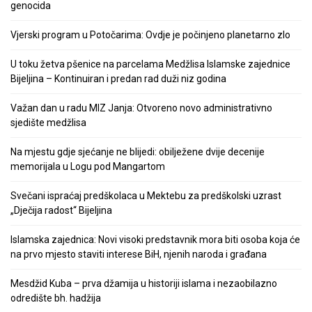
genocida
Vjerski program u Potočarima: Ovdje je počinjeno planetarno zlo
U toku žetva pšenice na parcelama Medžlisa Islamske zajednice
Bijeljina – Kontinuiran i predan rad duži niz godina
Važan dan u radu MIZ Janja: Otvoreno novo administrativno
sjedište medžlisa
Na mjestu gdje sjećanje ne blijedi: obilježene dvije decenije
memorijala u Logu pod Mangartom
Svečani ispraćaj predškolaca u Mektebu za predškolski uzrast
„Dječija radost“ Bijeljina
Islamska zajednica: Novi visoki predstavnik mora biti osoba koja će
na prvo mjesto staviti interese BiH, njenih naroda i građana
Mesdžid Kuba – prva džamija u historiji islama i nezaobilazno
odredište bh. hadžija