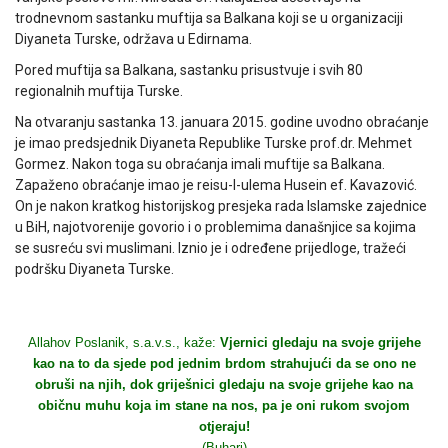
trodnevnom sastanku muftija sa Balkana koji se u organizaciji
Diyaneta Turske, održava u Edirnama.
Pored muftija sa Balkana, sastanku prisustvuje i svih 80
regionalnih muftija Turske.
Na otvaranju sastanka 13. januara 2015. godine uvodno obraćanje
je imao predsjednik Diyaneta Republike Turske prof.dr. Mehmet
Gormez. Nakon toga su obraćanja imali muftije sa Balkana.
Zapaženo obraćanje imao je reisu-l-ulema Husein ef. Kavazović.
On je nakon kratkog historijskog presjeka rada Islamske zajednice
u BiH, najotvorenije govorio i o problemima današnjice sa kojima
se susreću svi muslimani. Iznio je i određene prijedloge, tražeći
podršku Diyaneta Turske.
Allahov Poslanik, s.a.v.s., kaže:
Vjernici gledaju na svoje grijehe
kao na to da sjede pod jednim brdom strahujući da se ono ne
obruši na njih, dok griješnici gledaju na svoje grijehe kao na
običnu muhu koja im stane na nos, pa je oni rukom svojom
otjeraju!
(Buhari)