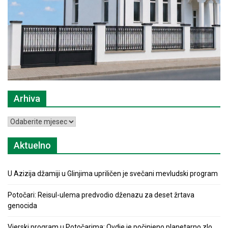
Arhiva
Arhiva
Aktuelno
U Azizija džamiji u Glinjima upriličen je svečani mevludski program
Potočari: Reisul-ulema predvodio dženazu za deset žrtava
genocida
Vjerski program u Potočarima: Ovdje je počinjeno planetarno zlo