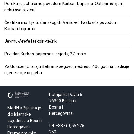
Poruka reisul-uleme povodom Kurban-bajrama: Ostanimo vjerni
sebi i svojoj vjeri
Čestitka muftije tuzlanskog dr. Vahid-ef. Fazlovića povodom
Kurban-bajrama
Jevmu-Arefe i tekbiri-tešrik
Prvi dan Kurban-bajrama u srijedu, 27. maja
Zašto učenici biraju Behram-begovu medresu: 400 godina tradicije
i generacije uspjeha
Patrijarha Pavla 6
76300 Bijeljina
Bosna i
Medžlis Bijeljina je
Hercegovina
dio Islamske
zajednice u Bosni i
tel: +387 (0)55 226
Hercegovini.
250
Prema pravnim