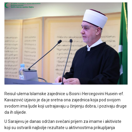
Reisul-ulema Islamske zajednice u Bosni i Hercegovini Husein-ef.
Kavazović izjavio je da je sretna ona zajednica koja pod svojom
svodom ima ljude koji ustrajavaju u činjenju dobra, i pozivaju druge
da ih slijede.
U Sarajevu je danas održan svečani prijem za imame i akitiviste
koji su ostvarili najbolje rezultate u aktivnostima prikupljanja