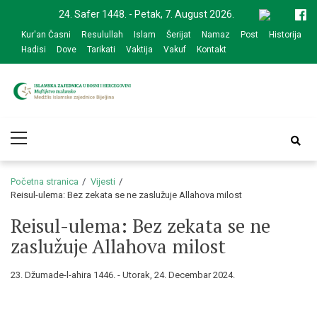
Skip
Skip
24. Safer 1448. - Petak, 7. August 2026.
to
to
Kur'an Časni
Resulullah
Islam
Šerijat
Namaz
Post
Historija
navigation
content
Hadisi
Dove
Tarikati
Vaktija
Vakuf
Kontakt
Medžlis Islamske
Službena web prezentacija
Primary
zajednice Bijeljina
Menu
Početna stranica
Vijesti
Reisul-ulema: Bez zekata se ne zaslužuje Allahova milost
Reisul-ulema: Bez zekata se ne
zaslužuje Allahova milost
23. Džumade-l-ahira 1446. - Utorak, 24. Decembar 2024.