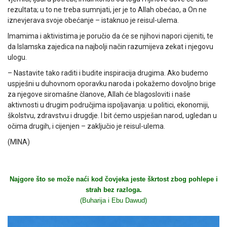
rezultata; u to ne treba sumnjati, jer je to Allah obećao, a On ne
iznevjerava svoje obećanje – istaknuo je reisul-ulema.
Imamima i aktivistima je poručio da će se njihovi napori cijeniti, te
da Islamska zajedica na najbolji način razumijeva zekat i njegovu
ulogu.
– Nastavite tako raditi i budite inspiracija drugima. Ako budemo
uspješni u duhovnom oporavku naroda i pokažemo dovoljno brige
za njegove siromašne članove, Allah će blagosloviti i naše
aktivnosti u drugim područjima ispoljavanja: u politici, ekonomiji,
školstvu, zdravstvu i drugdje. I bit ćemo uspješan narod, ugledan u
očima drugih, i cijenjen – zaključio je reisul-ulema.
(MINA)
Najgore što se može naći kod čovjeka jeste škrtost zbog pohlepe i
strah bez razloga.
(Buharija i Ebu Dawud)