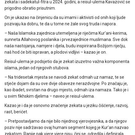
zekata i sadekatul-fitra u 2024. godini, a reisul-ulema Kavazović se
prigodno obratio prisutnim.
On je ukazao na činjenicu da su imami i aktivisti od onih koji ljude
pozivaju ka dobru, te da u tome ne žale svog truda i napora.
– Naša Islamska zajednica utemeljena je riječima Kur’ani-kerima,
sunneta Allahovog poslanika i prvezajednice muslimana. Sve dok
naša nastojanja, namjere i djela, budu inspirirana Božijom riječju,
naš hod će biti ispravan, a plodovi vidljivi – kazao je on.
Reisul-ulema je podsjetio da je zekat izuzetno važna komponenta
islama, jedan od njegovih stubova.
– Na tridesetak mjesta se navodi zekat odmah uz namaz, te se
stječe dojam da su ove dvije obaveze nerazdvojne. Po značaju je,
kao ibadet, svrstan na drugo mjesto, odmah iza namaza. Tako je i
u svim fikhskim djelima – naveo je reisul-ulema.
Kazao je i da je osnovno značenje zekata u jeziku čišćenje, razvoj,
rast, berićet.
– Pretpostavljamo da nije bilo nijednog vjerovjesnika, a da njegov
poziv nije sadržavao ovaj humani segment kojeg je Kur’an nazvao
zekatom. Ranije pak vjere vjere nisu, čini se, odredila i definirala