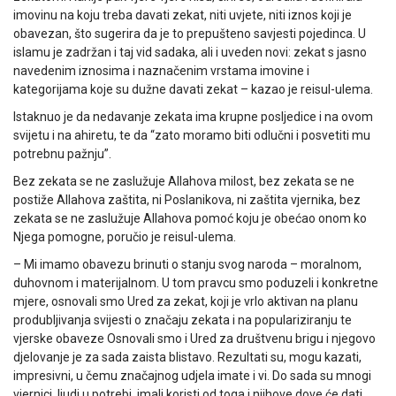
imovinu na koju treba davati zekat, niti uvjete, niti iznos koji je
obavezan, što sugerira da je to prepušteno savjesti pojedinca. U
islamu je zadržan i taj vid sadaka, ali i uveden novi: zekat s jasno
navedenim iznosima i naznačenim vrstama imovine i
kategorijama koje su dužne davati zekat – kazao je reisul-ulema.
Istaknuo je da nedavanje zekata ima krupne posljedice i na ovom
svijetu i na ahiretu, te da “zato moramo biti odlučni i posvetiti mu
potrebnu pažnju”.
Bez zekata se ne zaslužuje Allahova milost, bez zekata se ne
postiže Allahova zaštita, ni Poslanikova, ni zaštita vjernika, bez
zekata se ne zaslužuje Allahova pomoć koju je obećao onom ko
Njega pomogne, poručio je reisul-ulema.
– Mi imamo obavezu brinuti o stanju svog naroda – moralnom,
duhovnom i materijalnom. U tom pravcu smo poduzeli i konkretne
mjere, osnovali smo Ured za zekat, koji je vrlo aktivan na planu
produbljivanja svijesti o značaju zekata i na populariziranju te
vjerske obaveze Osnovali smo i Ured za društvenu brigu i njegovo
djelovanje je za sada zaista blistavo. Rezultati su, mogu kazati,
impresivni, u čemu značajnog udjela imate i vi. Do sada su mnogi
vjernici, ljudi u potrebi, imali koristi od toga i njihove dove će dati