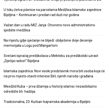
U toku žetva pšenice na parcelama Medžlisa Islamske zajednice
Bijeljina – Kontinuiran i predan rad duži niz godina
Važan dan u radu MIZ Janja: Otvoreno novo administrativno
sjedište medžlisa
Na mjestu gdje sjećanje ne blijedi: obilježene dvije decenije
memorijala u Logu pod Mangartom
Svečani ispraćaj predškolaca u Mektebu za predškolski uzrast
„Dječija radost“ Bijeljina
Islamska zajednica: Novi visoki predstavnik mora biti osoba koja će
na prvo mjesto staviti interese BiH, njenih naroda i građana
Mesdžid Kuba – prva džamija u historiji islama i nezaobilazno
odredište bh. hadžija
Tradicionalna, 23. Kurban-bajramska akademija u Bijeljini