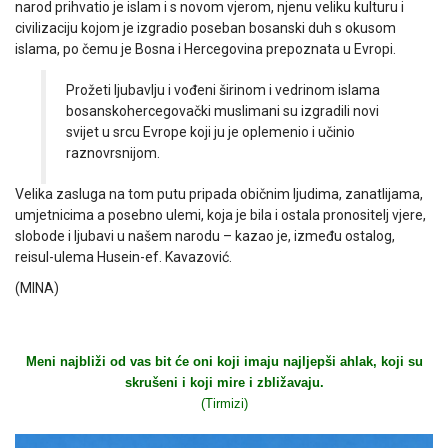
narod prihvatio je islam i s novom vjerom, njenu veliku kulturu i
civilizaciju kojom je izgradio poseban bosanski duh s okusom
islama, po čemu je Bosna i Hercegovina prepoznata u Evropi.
Prožeti ljubavlju i vođeni širinom i vedrinom islama
bosanskohercegovački muslimani su izgradili novi
svijet u srcu Evrope koji ju je oplemenio i učinio
raznovrsnijom.
Velika zasluga na tom putu pripada običnim ljudima, zanatlijama,
umjetnicima a posebno ulemi, koja je bila i ostala pronositelj vjere,
slobode i ljubavi u našem narodu – kazao je, između ostalog,
reisul-ulema Husein-ef. Kavazović.
(MINA)
Meni najbliži od vas bit će oni koji imaju najljepši ahlak, koji su
skrušeni i koji mire i zbližavaju.
(Tirmizi)