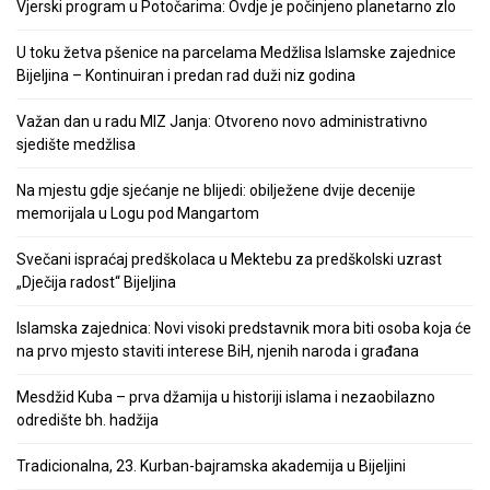
Vjerski program u Potočarima: Ovdje je počinjeno planetarno zlo
U toku žetva pšenice na parcelama Medžlisa Islamske zajednice
Bijeljina – Kontinuiran i predan rad duži niz godina
Važan dan u radu MIZ Janja: Otvoreno novo administrativno
sjedište medžlisa
Na mjestu gdje sjećanje ne blijedi: obilježene dvije decenije
memorijala u Logu pod Mangartom
Svečani ispraćaj predškolaca u Mektebu za predškolski uzrast
„Dječija radost“ Bijeljina
Islamska zajednica: Novi visoki predstavnik mora biti osoba koja će
na prvo mjesto staviti interese BiH, njenih naroda i građana
Mesdžid Kuba – prva džamija u historiji islama i nezaobilazno
odredište bh. hadžija
Tradicionalna, 23. Kurban-bajramska akademija u Bijeljini