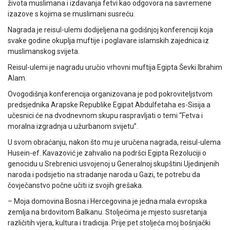
života muslimana i izdavanja fetvi kao odgovora na savremene
izazove s kojima se muslimani susreću.
Nagrada je reisul-ulemi dodijeljena na godišnjoj konferenciji koja
svake godine okuplja muftije i poglavare islamskih zajednica iz
muslimanskog svijeta.
Reisul-ulemi je nagradu uručio vrhovni muftija Egipta Ševki Ibrahim
Alam.
Ovogodišnja konferencija organizovana je pod pokroviteljstvom
predsjednika Arapske Republike Egipat Abdulfetaha es-Sisija a
učesnici će na dvodnevnom skupu raspravljati o temi “Fetva i
moralna izgradnja u užurbanom svijetu”.
U svom obraćanju, nakon što mu je uručena nagrada, reisul-ulema
Husein-ef. Kavazović je zahvalio na podršci Egipta Rezoluciji o
genocidu u Srebrenici usvojenoj u Generalnoj skupštini Ujedinjenih
naroda i podsjetio na stradanje naroda u Gazi, te potrebu da
čovječanstvo počne učiti iz svojih grešaka.
– Moja domovina Bosna i Hercegovina je jedna mala evropska
zemlja na brdovitom Balkanu. Stoljećima je mjesto susretanja
različitih vjera, kultura i tradicija. Prije pet stoljeća moj bošnjački