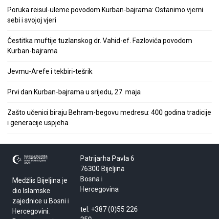
Poruka reisul-uleme povodom Kurban-bajrama: Ostanimo vjerni
sebi i svojoj vjeri
Čestitka muftije tuzlanskog dr. Vahid-ef. Fazlovića povodom
Kurban-bajrama
Jevmu-Arefe i tekbiri-tešrik
Prvi dan Kurban-bajrama u srijedu, 27. maja
Zašto učenici biraju Behram-begovu medresu: 400 godina tradicije
i generacije uspjeha
Patrijarha Pavla 6
76300 Bijeljina
Bosna i
Medžlis Bijeljina je
Hercegovina
dio Islamske
zajednice u Bosni i
tel: +387 (0)55 226
Hercegovini.