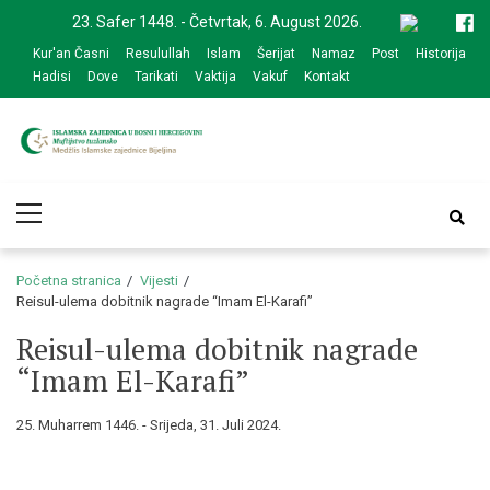
Skip
Skip
23. Safer 1448. - Četvrtak, 6. August 2026.
to
to
Kur'an Časni
Resulullah
Islam
Šerijat
Namaz
Post
Historija
navigation
content
Hadisi
Dove
Tarikati
Vaktija
Vakuf
Kontakt
Medžlis Islamske
Službena web prezentacija
Primary
zajednice Bijeljina
Menu
Početna stranica
Vijesti
Reisul-ulema dobitnik nagrade “Imam El-Karafi”
Reisul-ulema dobitnik nagrade
“Imam El-Karafi”
25. Muharrem 1446. - Srijeda, 31. Juli 2024.