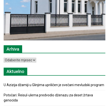
Arhiva
Arhiva
Aktuelno
U Azizija džamiji u Glinjima upriličen je svečani mevludski program
Potočari: Reisul-ulema predvodio dženazu za deset žrtava
genocida