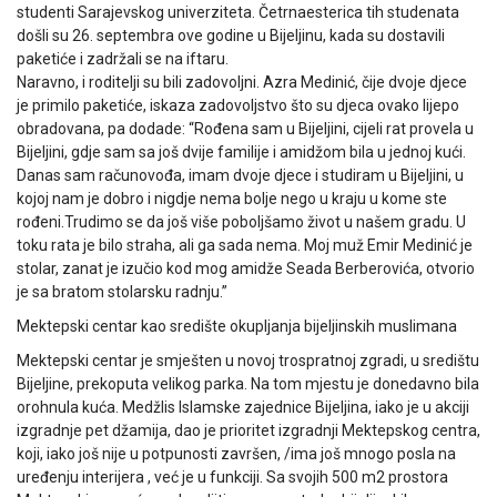
studenti Sarajevskog univerziteta. Četrnaesterica tih studenata
došli su 26. septembra ove godine u Bijeljinu, kada su dostavili
paketiće i zadržali se na iftaru.
Naravno, i roditelji su bili zadovoljni. Azra Medinić, čije dvoje djece
je primilo paketiće, iskaza zadovoljstvo što su djeca ovako lijepo
obradovana, pa dodade: “Rođena sam u Bijeljini, cijeli rat provela u
Bijeljini, gdje sam sa još dvije familije i amidžom bila u jednoj kući.
Danas sam računovođa, imam dvoje djece i studiram u Bijeljini, u
kojoj nam je dobro i nigdje nema bolje nego u kraju u kome ste
rođeni.Trudimo se da još više poboljšamo život u našem gradu. U
toku rata je bilo straha, ali ga sada nema. Moj muž Emir Medinić je
stolar, zanat je izučio kod mog amidže Seada Berberovića, otvorio
je sa bratom stolarsku radnju.”
Mektepski centar kao središte okupljanja bijeljinskih muslimana
Mektepski centar je smješten u novoj trospratnoj zgradi, u središtu
Bijeljine, prekoputa velikog parka. Na tom mjestu je donedavno bila
orohnula kuća. Medžlis Islamske zajednice Bijeljina, iako je u akciji
izgradnje pet džamija, dao je prioritet izgradnji Mektepskog centra,
koji, iako još nije u potpunosti završen, /ima još mnogo posla na
uređenju interijera , već je u funkciji. Sa svojih 500 m2 prostora