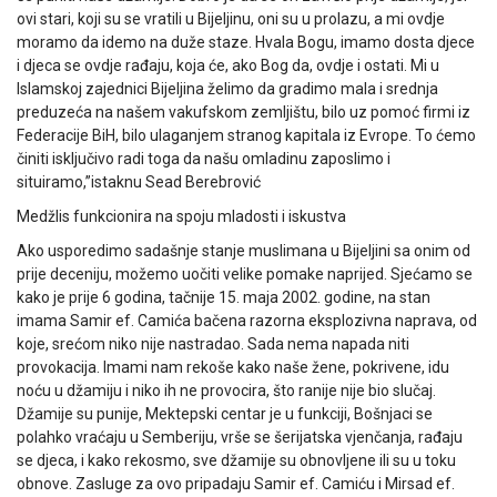
ovi stari, koji su se vratili u Bijeljinu, oni su u prolazu, a mi ovdje
moramo da idemo na duže staze. Hvala Bogu, imamo dosta djece
i djeca se ovdje rađaju, koja će, ako Bog da, ovdje i ostati. Mi u
Islamskoj zajednici Bijeljina želimo da gradimo mala i srednja
preduzeća na našem vakufskom zemljištu, bilo uz pomoć firmi iz
Federacije BiH, bilo ulaganjem stranog kapitala iz Evrope. To ćemo
činiti isključivo radi toga da našu omladinu zaposlimo i
situiramo,”istaknu Sead Berebrović
Medžlis funkcionira na spoju mladosti i iskustva
Ako usporedimo sadašnje stanje muslimana u Bijeljini sa onim od
prije deceniju, možemo uočiti velike pomake naprijed. Sjećamo se
kako je prije 6 godina, tačnije 15. maja 2002. godine, na stan
imama Samir ef. Camića bačena razorna eksplozivna naprava, od
koje, srećom niko nije nastradao. Sada nema napada niti
provokacija. Imami nam rekoše kako naše žene, pokrivene, idu
noću u džamiju i niko ih ne provocira, što ranije nije bio slučaj.
Džamije su punije, Mektepski centar je u funkciji, Bošnjaci se
polahko vraćaju u Semberiju, vrše se šerijatska vjenčanja, rađaju
se djeca, i kako rekosmo, sve džamije su obnovljene ili su u toku
obnove. Zasluge za ovo pripadaju Samir ef. Camiću i Mirsad ef.