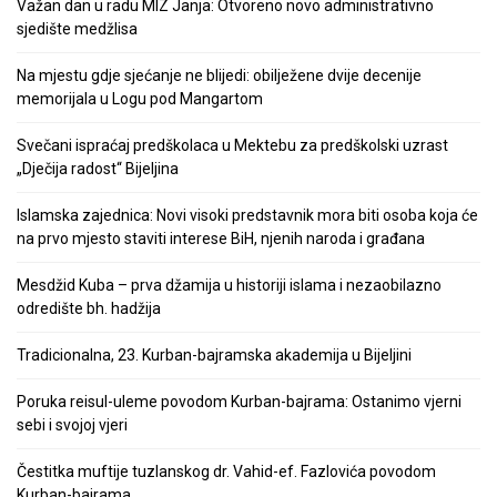
Važan dan u radu MIZ Janja: Otvoreno novo administrativno
sjedište medžlisa
Na mjestu gdje sjećanje ne blijedi: obilježene dvije decenije
memorijala u Logu pod Mangartom
Svečani ispraćaj predškolaca u Mektebu za predškolski uzrast
„Dječija radost“ Bijeljina
Islamska zajednica: Novi visoki predstavnik mora biti osoba koja će
na prvo mjesto staviti interese BiH, njenih naroda i građana
Mesdžid Kuba – prva džamija u historiji islama i nezaobilazno
odredište bh. hadžija
Tradicionalna, 23. Kurban-bajramska akademija u Bijeljini
Poruka reisul-uleme povodom Kurban-bajrama: Ostanimo vjerni
sebi i svojoj vjeri
Čestitka muftije tuzlanskog dr. Vahid-ef. Fazlovića povodom
Kurban-bajrama