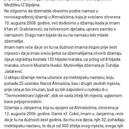
Medžlisu IZ Bijeljina.
Ne stigosmo da džematile obavimo podne-namaz u
novosagrađenoj džamiji u Atmačićima, koja je svečano otvorena
10. augusta 2008. godine, već dođosmo u džamiju kada je imam
Irfan ef. Grabčanović, sa četvericom dječaka, upravo završio s
namazom. Drago nam bijaše da su na namazu bile mlade
džematlije.
Imam nam reče da je on tu na dužnost imama stupio prije šest
mjeseci i da je imao sreću ljetos sa džematlijama otvoriti džamiju,
čija je izgradnja koštala 150 hiljada maraka, uz prilog od 8 hiljada
maraka, otvorio Mustafa Huskić. Mutevellija džemata je Zuhdija
Jašarević.
U sklopu džamije nema učionice za mektepsku nastavu, koju
pohađa 25 učenika. Narod Atmačića, kao i drugih okolnih mjesta,
prije rata je bio imućan, ljudi su bili zaposleni u rudniku ili u
“Termoelektrani Ugljevik”, dok se sada žitelji tih mjesta, uglavnom
bave poljoprivredom.
Džamija u Janjarima, koji su spojeni sa Atmačićima, otvorena je
12. augusta 2006. godine. Damir ef. Čokić, imam u Janjarima, reče
da je tu na dužnosti šest godina, da mu sva djeca, njih 32, pohađaju
mektepsku nastavu, te da je od 300 žitelja ovog mjesta, svega njih