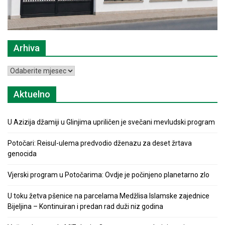
Arhiva
Arhiva
Aktuelno
U Azizija džamiji u Glinjima upriličen je svečani mevludski program
Potočari: Reisul-ulema predvodio dženazu za deset žrtava
genocida
Vjerski program u Potočarima: Ovdje je počinjeno planetarno zlo
U toku žetva pšenice na parcelama Medžlisa Islamske zajednice
Bijeljina – Kontinuiran i predan rad duži niz godina