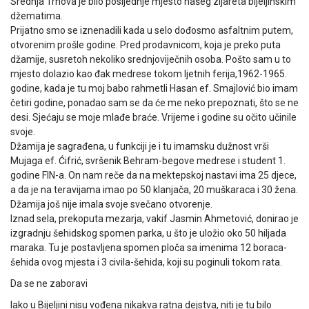
Srednja Trnova je bilo posljednje mjesto našeg zijareta bijeljinskim
džematima.
Prijatno smo se iznenadili kada u selo dođosmo asfaltnim putem,
otvorenim prošle godine. Pred prodavnicom, koja je preko puta
džamije, susretoh nekoliko srednjoviječnih osoba. Pošto sam u to
mjesto dolazio kao đak medrese tokom ljetnih ferija,1962-1965.
godine, kada je tu moj babo rahmetli Hasan ef. Smajlović bio imam
četiri godine, ponadao sam se da će me neko prepoznati, što se ne
desi. Sjećaju se moje mlađe braće. Vrijeme i godine su očito učinile
svoje.
Džamija je sagrađena, u funkciji je i tu imamsku dužnost vrši
Mujaga ef. Ćifrić, svršenik Behram-begove medrese i student 1.
godine FIN-a. On nam reče da na mektepskoj nastavi ima 25 djece,
a da je na teravijama imao po 50 klanjača, 20 muškaraca i 30 žena.
Džamija još nije imala svoje svečano otvorenje.
Iznad sela, prekoputa mezarja, vakif Jasmin Ahmetović, donirao je
izgradnju šehidskog spomen parka, u što je uložio oko 50 hiljada
maraka. Tu je postavljena spomen ploča sa imenima 12 boraca-
šehida ovog mjesta i 3 civila-šehida, koji su poginuli tokom rata.
Da se ne zaboravi
Iako u Bijeljini nisu vođena nikakva ratna dejstva, niti je tu bilo