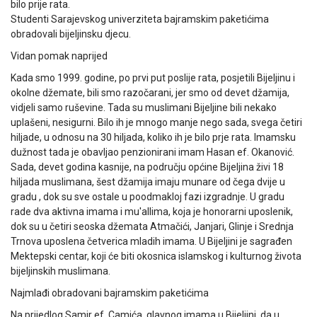
bilo prije rata.
Studenti Sarajevskog univerziteta bajramskim paketićima
obradovali bijeljinsku djecu.
Vidan pomak naprijed
Kada smo 1999. godine, po prvi put poslije rata, posjetili Bijeljinu i
okolne džemate, bili smo razočarani, jer smo od devet džamija,
vidjeli samo ruševine. Tada su muslimani Bijeljine bili nekako
uplašeni, nesigurni. Bilo ih je mnogo manje nego sada, svega četiri
hiljade, u odnosu na 30 hiljada, koliko ih je bilo prje rata. Imamsku
dužnost tada je obavljao penzionirani imam Hasan ef. Okanović.
Sada, devet godina kasnije, na području općine Bijeljina živi 18
hiljada muslimana, šest džamija imaju munare od čega dvije u
gradu , dok su sve ostale u poodmakloj fazi izgradnje. U gradu
rade dva aktivna imama i mu'allima, koja je honorarni uposlenik,
dok su u četiri seoska džemata Atmačići, Janjari, Glinje i Srednja
Trnova uposlena četverica mladih imama. U Bijeljini je sagrađen
Mektepski centar, koji će biti okosnica islamskog i kulturnog života
bijeljinskih muslimana.
Najmlađi obradovani bajramskim paketićima
Na prijedlog Samir ef. Camića, glavnog imama u Bijeljini, da u