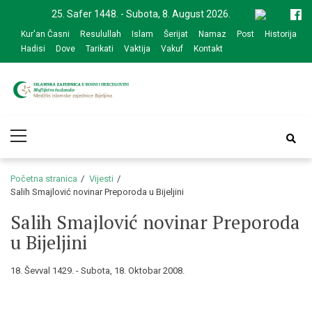
Skip
Skip
25. Safer 1448. - Subota, 8. August 2026.
to
to
Kur'an Časni
Resulullah
Islam
Šerijat
Namaz
Post
Historija
navigation
content
Hadisi
Dove
Tarikati
Vaktija
Vakuf
Kontakt
Medžlis Islamske
Službena web prezentacija
Primary
zajednice Bijeljina
Menu
Početna stranica
Vijesti
Salih Smajlović novinar Preporoda u Bijeljini
Salih Smajlović novinar Preporoda
u Bijeljini
18. Ševval 1429. - Subota, 18. Oktobar 2008.