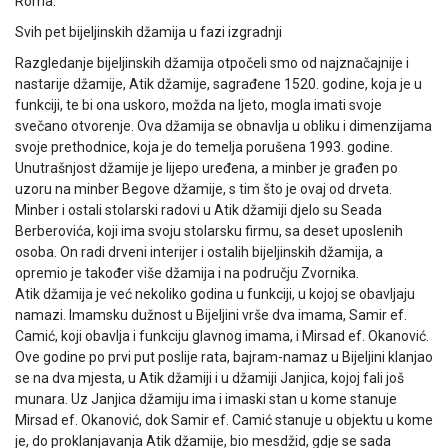
Roma.
Svih pet bijeljinskih džamija u fazi izgradnji
Razgledanje bijeljinskih džamija otpočeli smo od najznačajnije i
nastarije džamije, Atik džamije, sagrađene 1520. godine, koja je u
funkciji, te bi ona uskoro, možda na ljeto, mogla imati svoje
svečano otvorenje. Ova džamija se obnavlja u obliku i dimenzijama
svoje prethodnice, koja je do temelja porušena 1993. godine.
Unutrašnjost džamije je lijepo uređena, a minber je građen po
uzoru na minber Begove džamije, s tim što je ovaj od drveta.
Minber i ostali stolarski radovi u Atik džamiji djelo su Seada
Berberovića, koji ima svoju stolarsku firmu, sa deset uposlenih
osoba. On radi drveni interijer i ostalih bijeljinskih džamija, a
opremio je također više džamija i na području Zvornika.
Atik džamija je već nekoliko godina u funkciji, u kojoj se obavljaju
namazi. Imamsku dužnost u Bijeljini vrše dva imama, Samir ef.
Camić, koji obavlja i funkciju glavnog imama, i Mirsad ef. Okanović.
Ove godine po prvi put poslije rata, bajram-namaz u Bijeljini klanjao
se na dva mjesta, u Atik džamiji i u džamiji Janjica, kojoj fali još
munara. Uz Janjica džamiju ima i imaski stan u kome stanuje
Mirsad ef. Okanović, dok Samir ef. Camić stanuje u objektu u kome
je, do proklanjavanja Atik džamije, bio mesdžid, gdje se sada