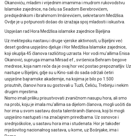
Okanoviću, mladim i vrijednim imamima i mudrom rukovodstvu
Islamske zajednice, na čelu sa Seadom Berebrovićem,
predsjednikom i Ibrahimom Imširevićem, sekretarom Medžlisa.
Ovdje je u potpunosti došao do izražaja spoj mladosti i iskustva.
Uspješan rad Hora Medžlisa islamske zajednice Bijeljina
Uz mektepsku nastavu i druge vjerske aktivnosti, u Bijeljini već
deset godina uspješno djeluje i Hor Medžlisa Islamske zajednice,
koji okuplja 45 članova različitog uzrasta. Hor vodi mu'allima Enisa
Okanović, supruga imama Mirsad ef., svršenica Behram-begove
medrese, koja nam reče da je ovaj hor već postao prepoznatljiv. Uz
nastupe u Bijeljini, gdje su u Kino-sali do sada održali četiri
uspješne bajramske akademije, na kojima je bilo po 1.500
prisutnih, članovi hora su gostovali u Tuzli, Čeliću, Trebinju i nekim
drugim mjestima.
Nismo imali priliku prisustvovati zvaničnom nasupu hora, ali smo
na probi, koju je imala mu'allima sa dijelom članova, mogli uočiti da
hor ima u svom sastavu dosta talentiranih članova, koji bi mogli
uspješno nastupati i na značajnim priredbama. Uz osnovce i
srednjoškolce, u sastavu hora ima i studenata. Hor je također
mješovitog nacionalnog sastava, u kome, uz Bošnjake, ima i