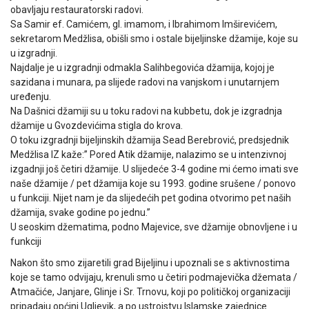
obavljaju restauratorski radovi.
Sa Samir ef. Camićem, gl. imamom, i Ibrahimom Imširevićem,
sekretarom Medžlisa, obišli smo i ostale bijeljinske džamije, koje su
u izgradnji.
Najdalje je u izgradnji odmakla Salihbegovića džamija, kojoj je
sazidana i munara, pa slijede radovi na vanjskom i unutarnjem
uređenju.
Na Dašnici džamiji su u toku radovi na kubbetu, dok je izgradnja
džamije u Gvozdevićima stigla do krova.
O toku izgradnji bijeljinskih džamija Sead Berebrović, predsjednik
Medžlisa IZ kaže:” Pored Atik džamije, nalazimo se u intenzivnoj
izgadnji još četiri džamije. U slijedeće 3-4 godine mi ćemo imati sve
naše džamije / pet džamija koje su 1993. godine srušene / ponovo
u funkciji. Nijet nam je da slijedećih pet godina otvorimo pet naših
džamija, svake godine po jednu.”
U seoskim džematima, podno Majevice, sve džamije obnovljene i u
funkciji
Nakon što smo zijaretili grad Bijeljinu i upoznali se s aktivnostima
koje se tamo odvijaju, krenuli smo u četiri podmajevička džemata /
Atmačiće, Janjare, Glinje i Sr. Trnovu, koji po političkoj organizaciji
pripadaju općini Ugljevik, a po ustrojstvu Islamske zajednice