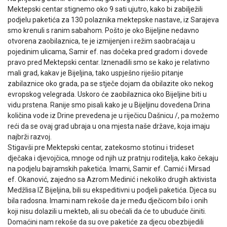
Mektepski centar stignemo oko 9 sati ujutro, kako bi zabilježili
podjelu paketića za 130 polaznika mektepske nastave, iz Sarajeva
smo krenuli s ranim sabahom. Pošto je oko Bijeljine nedavno
otvorena zaobilaznica, te je izmijenjen i režim saobraćaja u
pojedinim ulicama, Samir ef. nas dočeka pred gradom i dovede
pravo pred Mektepski centar. Iznenadili smo se kako je relativno
mali grad, kakav je Bijeljina, tako uspješno riješio pitanje
zabilaznice oko grada, pa se stječe dojam da obilazite oko nekog
evropskog velegrada. Uskoro će zaobilaznica oko Bijeljine biti u
vidu prstena. Ranije smo pisali kako je u Bijeljinu dovedena Drina
količina vode iz Drine prevedena je u riječicu Dašnicu /, pa možemo
reći da se ovaj grad ubraja u ona mjesta naše države, koja imaju
najbrži razvoj.
Stigavši pre Mektepski centar, zatekosmo stotinu i trideset
dječaka i djevojčica, mnoge od njih uz pratnju roditelja, kako čekaju
na podjelu bajramskih paketića. Imami, Samir ef. Camić i Mirsad
ef. Okanović, zajedno sa Azrom Medinić i nekoliko drugih aktivista
Medžlisa IZ Bijeljina, bili su ekspeditivni u podjeli paketića. Djeca su
bila radosna. Imami nam rekoše da je među dječicom bilo i onih
koji nisu dolazili u mekteb, ali su obećali da će to ubuduće činiti.
Domaćini nam rekoše da su ove paketiće za djecu obezbijedili