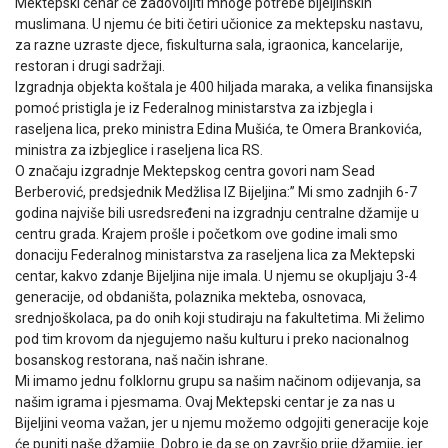
Mektepski cenar će zadovoljiti mnoge potrebe bijeljinskih
muslimana. U njemu će biti četiri učionice za mektepsku nastavu,
za razne uzraste djece, fiskulturna sala, igraonica, kancelarije,
restoran i drugi sadržaji.
Izgradnja objekta koštala je 400 hiljada maraka, a velika finansijska
pomoć pristigla je iz Federalnog ministarstva za izbjegla i
raseljena lica, preko ministra Edina Mušića, te Omera Brankovića,
ministra za izbjeglice i raseljena lica RS.
O značaju izgradnje Mektepskog centra govori nam Sead
Berberović, predsjednik Medžlisa IZ Bijeljina:” Mi smo zadnjih 6-7
godina najviše bili usredsređeni na izgradnju centralne džamije u
centru grada. Krajem prošle i početkom ove godine imali smo
donaciju Federalnog ministarstva za raseljena lica za Mektepski
centar, kakvo zdanje Bijeljina nije imala. U njemu se okupljaju 3-4
generacije, od obdaništa, polaznika mekteba, osnovaca,
srednjoškolaca, pa do onih koji studiraju na fakultetima. Mi želimo
pod tim krovom da njegujemo našu kulturu i preko nacionalnog
bosanskog restorana, naš način ishrane.
Mi imamo jednu folklornu grupu sa našim načinom odijevanja, sa
našim igrama i pjesmama. Ovaj Mektepski centar je za nas u
Bijeljini veoma važan, jer u njemu možemo odgojiti generacije koje
će puniti naše džamije. Dobro je da se on završio prije džamije, jer