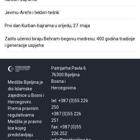
Jevmu-Arefe i tekbiri-tešrik
Prvi dan Kurban-bajrama u srijedu, 27. maja
Zašto učenici biraju Behram-begovu medresu: 400 godina tradicije
i generacije uspjeha
Patrijarha Pavla 6
76300 Bijeljina
Bosna i
Medžlis Bijeljina je
Hercegovina
dio Islamske
zajednice u Bosni i
tel: +387 (0)55 226
Hercegovini.
250
Prema pravnim
+387 (0)55 226
regulativama
251
Medžlis je pravno
fax: +387 (0)55
lice kojeg
226 252
predstavljaju