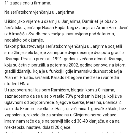
11 zaposleno u firmama.
Na šeri'atskom vjenčanju u Janjarima
U ikindijsko vrijeme u džamiji u Janjarima, Damir ef. je obavio
šeri'atsko vjenčanje Hasan Hajdarbeg iz Janjara i Amire Hamidović
iz Atmačića. Svadbeno veselje je nastavljeno pod šatorima,
nedaleko od džamije.
Nakon prisustvovanja šeri'atskom vjenčanju u Janjrima posjetili
smo Glinje, selo koje je za nepune dvije decenije dva puta gradilo
džamiju. Prvo su pred rat, 1991. godine svečano otvorili džamiju,
koju su četnici porušili, a potom su 2002. godine ponovo, na istom,
gradili džamiju, koja je u funkciji i gdje imamsku dužnost obavlja
Alan ef. Hrustić, svršenik Karađoz-begove medrese i vanredni
student FIN-a.
U razgovoru sa Hasibom Ramićem, blagajnikom u Glinjama,
saznadosmo da se u selo vratilo 70% predratnih žitelja, koji žive
uglavnom od poljoprivrede. Njegove kćerke, Mersiha, učenica 2.
razreda Ekonomske škole i Hasija, svršenica Trgovačke škole, bez
zaposlenja, rekoše da za omladinu u Glinjama nema zabave.
Imam nam reče da je na teraviji bilo od 30-40 klanjača, a da na
mektepsku nastavu dolazi 20 djece.