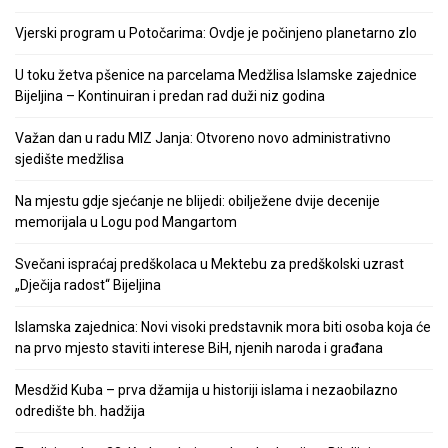
Vjerski program u Potočarima: Ovdje je počinjeno planetarno zlo
U toku žetva pšenice na parcelama Medžlisa Islamske zajednice
Bijeljina – Kontinuiran i predan rad duži niz godina
Važan dan u radu MIZ Janja: Otvoreno novo administrativno
sjedište medžlisa
Na mjestu gdje sjećanje ne blijedi: obilježene dvije decenije
memorijala u Logu pod Mangartom
Svečani ispraćaj predškolaca u Mektebu za predškolski uzrast
„Dječija radost“ Bijeljina
Islamska zajednica: Novi visoki predstavnik mora biti osoba koja će
na prvo mjesto staviti interese BiH, njenih naroda i građana
Mesdžid Kuba – prva džamija u historiji islama i nezaobilazno
odredište bh. hadžija