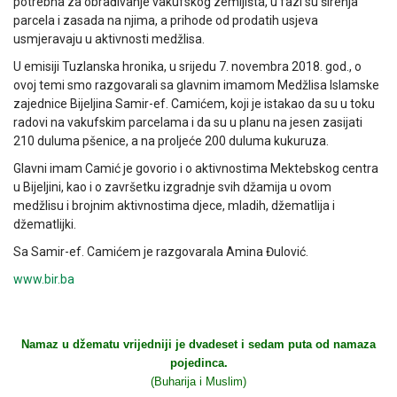
potrebna za obrađivanje vakufskog zemljišta, u fazi su širenja
parcela i zasada na njima, a prihode od prodatih usjeva
usmjeravaju u aktivnosti medžlisa.
U emisiji Tuzlanska hronika, u srijedu 7. novembra 2018. god., o
ovoj temi smo razgovarali sa glavnim imamom Medžlisa Islamske
zajednice Bijeljina Samir-ef. Camićem, koji je istakao da su u toku
radovi na vakufskim parcelama i da su u planu na jesen zasijati
210 duluma pšenice, a na proljeće 200 duluma kukuruza.
Glavni imam Camić je govorio i o aktivnostima Mektebskog centra
u Bijeljini, kao i o završetku izgradnje svih džamija u ovom
medžlisu i brojnim aktivnostima djece, mladih, džematlija i
džematlijki.
Sa Samir-ef. Camićem je razgovarala Amina Đulović.
www.bir.ba
Namaz u džematu vrijedniji je dvadeset i sedam puta od namaza
pojedinca.
(Buharija i Muslim)