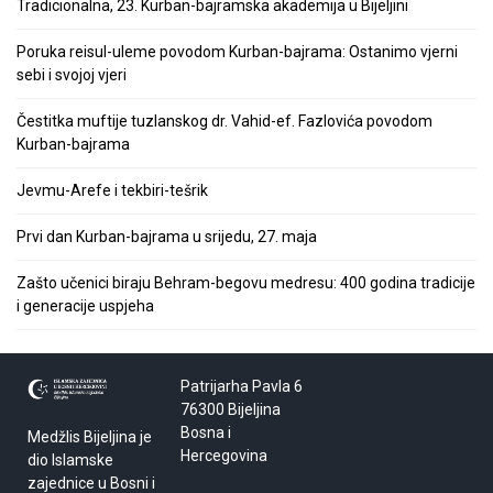
Tradicionalna, 23. Kurban-bajramska akademija u Bijeljini
Poruka reisul-uleme povodom Kurban-bajrama: Ostanimo vjerni
sebi i svojoj vjeri
Čestitka muftije tuzlanskog dr. Vahid-ef. Fazlovića povodom
Kurban-bajrama
Jevmu-Arefe i tekbiri-tešrik
Prvi dan Kurban-bajrama u srijedu, 27. maja
Zašto učenici biraju Behram-begovu medresu: 400 godina tradicije
i generacije uspjeha
Patrijarha Pavla 6
76300 Bijeljina
Bosna i
Medžlis Bijeljina je
Hercegovina
dio Islamske
zajednice u Bosni i