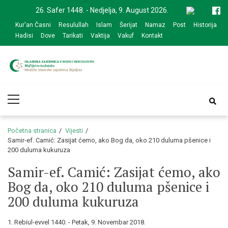
Skip
Skip
26. Safer 1448. - Nedjelja, 9. August 2026.
to
to
Kur'an Časni
Resulullah
Islam
Šerijat
Namaz
Post
Historija
navigation
content
Hadisi
Dove
Tarikati
Vaktija
Vakuf
Kontakt
Medžlis Islamske
Službena web prezentacija
Primary
zajednice Bijeljina
Menu
Početna stranica
Vijesti
Samir-ef. Camić: Zasijat ćemo, ako Bog da, oko 210 duluma pšenice i
200 duluma kukuruza
Samir-ef. Camić: Zasijat ćemo, ako
Bog da, oko 210 duluma pšenice i
200 duluma kukuruza
1. Rebiul-evvel 1440. - Petak, 9. Novembar 2018.