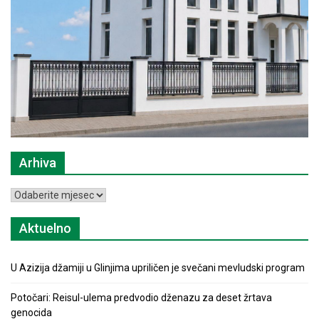
Arhiva
Arhiva
Aktuelno
U Azizija džamiji u Glinjima upriličen je svečani mevludski program
Potočari: Reisul-ulema predvodio dženazu za deset žrtava
genocida