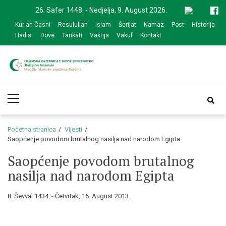
Skip
Skip
26. Safer 1448. - Nedjelja, 9. August 2026.
to
to
Kur'an Časni
Resulullah
Islam
Šerijat
Namaz
Post
Historija
navigation
content
Hadisi
Dove
Tarikati
Vaktija
Vakuf
Kontakt
Medžlis Islamske
Službena web prezentacija
Primary
zajednice Bijeljina
Menu
Početna stranica
Vijesti
Saopćenje povodom brutalnog nasilja nad narodom Egipta
Saopćenje povodom brutalnog
nasilja nad narodom Egipta
8. Ševval 1434. - Četvrtak, 15. August 2013.