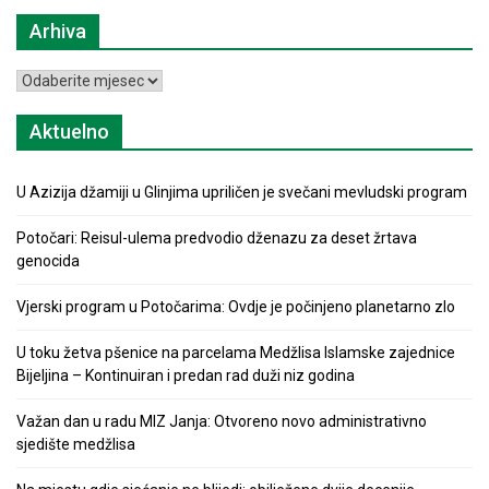
Arhiva
Arhiva
Aktuelno
U Azizija džamiji u Glinjima upriličen je svečani mevludski program
Potočari: Reisul-ulema predvodio dženazu za deset žrtava
genocida
Vjerski program u Potočarima: Ovdje je počinjeno planetarno zlo
U toku žetva pšenice na parcelama Medžlisa Islamske zajednice
Bijeljina – Kontinuiran i predan rad duži niz godina
Važan dan u radu MIZ Janja: Otvoreno novo administrativno
sjedište medžlisa