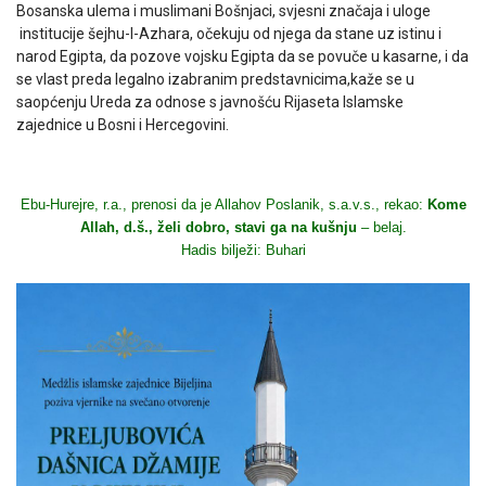
Bosanska ulema i muslimani Bošnjaci, svjesni značaja i uloge
institucije šejhu-l-Azhara, očekuju od njega da stane uz istinu i
narod Egipta, da pozove vojsku Egipta da se povuče u kasarne, i da
se vlast preda legalno izabranim predstavnicima,kaže se u
saopćenju Ureda za odnose s javnošću Rijaseta Islamske
zajednice u Bosni i Hercegovini.
Ebu-Hurejre, r.a., prenosi da je Allahov Poslanik, s.a.v.s., rekao:
Kome
Allah, d.š., želi dobro, stavi ga na kušnju
– belaj.
Hadis bilježi: Buhari