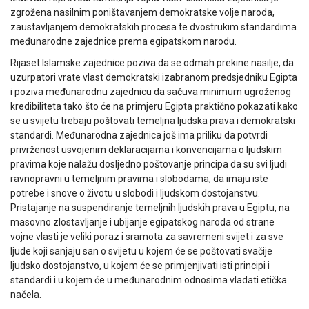
zgrožena nasilnim poništavanjem demokratske volje naroda,
zaustavljanjem demokratskih procesa te dvostrukim standardima
međunarodne zajednice prema egipatskom narodu.
Rijaset Islamske zajednice poziva da se odmah prekine nasilje, da
uzurpatori vrate vlast demokratski izabranom predsjedniku Egipta
i poziva međunarodnu zajednicu da sačuva minimum ugroženog
kredibiliteta tako što će na primjeru Egipta praktično pokazati kako
se u svijetu trebaju poštovati temeljna ljudska prava i demokratski
standardi. Međunarodna zajednica još ima priliku da potvrdi
privrženost usvojenim deklaracijama i konvencijama o ljudskim
pravima koje nalažu dosljedno poštovanje principa da su svi ljudi
ravnopravni u temeljnim pravima i slobodama, da imaju iste
potrebe i snove o životu u slobodi i ljudskom dostojanstvu.
Pristajanje na suspendiranje temeljnih ljudskih prava u Egiptu, na
masovno zlostavljanje i ubijanje egipatskog naroda od strane
vojne vlasti je veliki poraz i sramota za savremeni svijet i za sve
ljude koji sanjaju san o svijetu u kojem će se poštovati svačije
ljudsko dostojanstvo, u kojem će se primjenjivati isti principi i
standardi i u kojem će u međunarodnim odnosima vladati etička
načela.