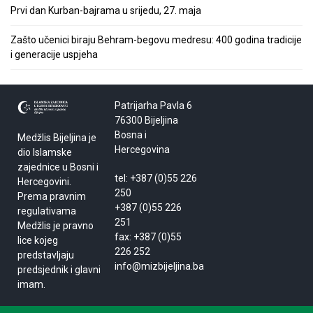
Prvi dan Kurban-bajrama u srijedu, 27. maja
Zašto učenici biraju Behram-begovu medresu: 400 godina tradicije
i generacije uspjeha
Patrijarha Pavla 6
76300 Bijeljina
Bosna i
Medžlis Bijeljina je
Hercegovina
dio Islamske
zajednice u Bosni i
tel: +387 (0)55 226
Hercegovini.
250
Prema pravnim
+387 (0)55 226
regulativama
251
Medžlis je pravno
fax: +387 (0)55
lice kojeg
226 252
predstavljaju
info@mizbijeljina.ba
predsjednik i glavni
imam.