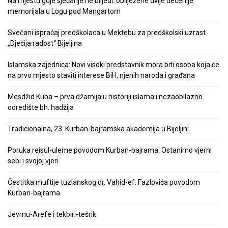
Na mjestu gdje sjećanje ne blijedi: obilježene dvije decenije
memorijala u Logu pod Mangartom
Svečani ispraćaj predškolaca u Mektebu za predškolski uzrast
„Dječija radost“ Bijeljina
Islamska zajednica: Novi visoki predstavnik mora biti osoba koja će
na prvo mjesto staviti interese BiH, njenih naroda i građana
Mesdžid Kuba – prva džamija u historiji islama i nezaobilazno
odredište bh. hadžija
Tradicionalna, 23. Kurban-bajramska akademija u Bijeljini
Poruka reisul-uleme povodom Kurban-bajrama: Ostanimo vjerni
sebi i svojoj vjeri
Čestitka muftije tuzlanskog dr. Vahid-ef. Fazlovića povodom
Kurban-bajrama
Jevmu-Arefe i tekbiri-tešrik