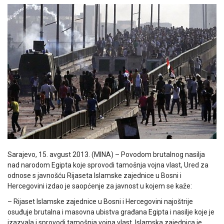
Sarajevo, 15. avgust 2013. (MINA) – Povodom brutalnog nasilja
nad narodom Egipta koje sprovodi tamošnja vojna vlast, Ured za
odnose s javnošću Rijaseta Islamske zajednice u Bosni i
Hercegovini izdao je saopćenje za javnost u kojem se kaže:
– Rijaset Islamske zajednice u Bosni i Hercegovini najoštrije
osuđuje brutalna i masovna ubistva građana Egipta i nasilje koje je
izazvala i sprovodi tamošnja vojna vlast. Islamska zajednica je