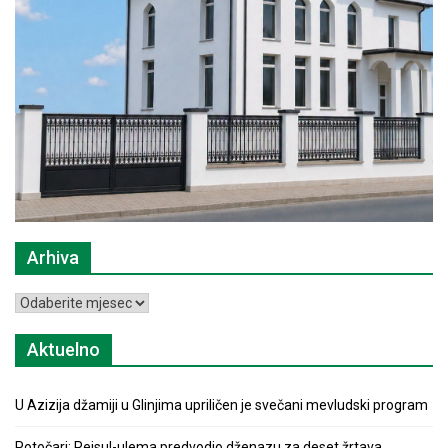
Arhiva
Arhiva
Aktuelno
U Azizija džamiji u Glinjima upriličen je svečani mevludski program
Potočari: Reisul-ulema predvodio dženazu za deset žrtava