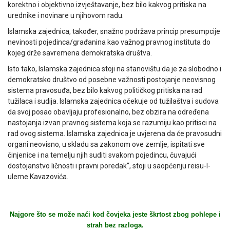
korektno i objektivno izvještavanje, bez bilo kakvog pritiska na
urednike i novinare u njihovom radu.
Islamska zajednica, također, snažno podržava princip presumpcije
nevinosti pojedinca/građanina kao važnog pravnog instituta do
kojeg drže savremena demokratska društva.
Isto tako, Islamska zajednica stoji na stanovištu da je za slobodno i
demokratsko društvo od posebne važnosti postojanje neovisnog
sistema pravosuđa, bez bilo kakvog političkog pritiska na rad
tužilaca i sudija. Islamska zajednica očekuje od tužilaštva i sudova
da svoj posao obavljaju profesionalno, bez obzira na određena
nastojanja izvan pravnog sistema koja se razumiju kao pritisci na
rad ovog sistema. Islamska zajednica je uvjerena da će pravosudni
organi neovisno, u skladu sa zakonom ove zemlje, ispitati sve
činjenice i na temelju njih suditi svakom pojedincu, čuvajući
dostojanstvo ličnosti i pravni poredak“, stoji u saopćenju reisu-l-
uleme Kavazovića.
Najgore što se može naći kod čovjeka jeste škrtost zbog pohlepe i
strah bez razloga.