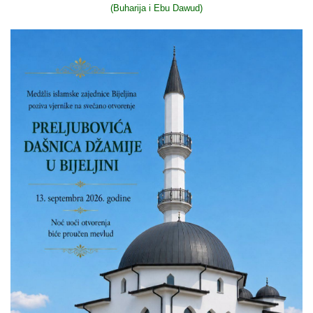
(Buharija i Ebu Dawud)