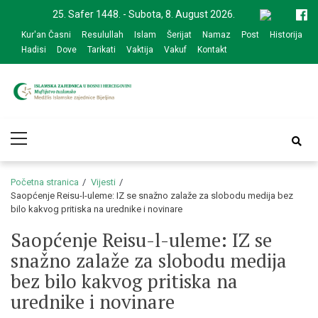
Skip
Skip
25. Safer 1448. - Subota, 8. August 2026.
to
to
Kur'an Časni
Resulullah
Islam
Šerijat
Namaz
Post
Historija
navigation
content
Hadisi
Dove
Tarikati
Vaktija
Vakuf
Kontakt
Medžlis Islamske
Službena web prezentacija
Primary
zajednice Bijeljina
Menu
Početna stranica
Vijesti
Saopćenje Reisu-l-uleme: IZ se snažno zalaže za slobodu medija bez
bilo kakvog pritiska na urednike i novinare
Saopćenje Reisu-l-uleme: IZ se
snažno zalaže za slobodu medija
bez bilo kakvog pritiska na
urednike i novinare