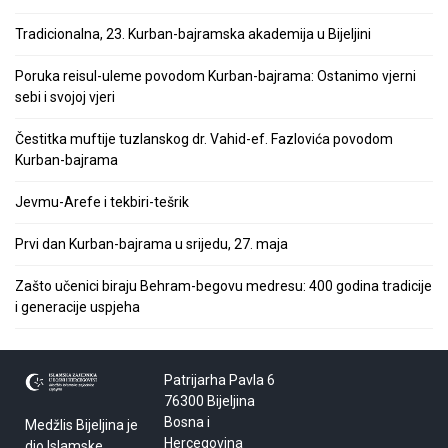
Tradicionalna, 23. Kurban-bajramska akademija u Bijeljini
Poruka reisul-uleme povodom Kurban-bajrama: Ostanimo vjerni
sebi i svojoj vjeri
Čestitka muftije tuzlanskog dr. Vahid-ef. Fazlovića povodom
Kurban-bajrama
Jevmu-Arefe i tekbiri-tešrik
Prvi dan Kurban-bajrama u srijedu, 27. maja
Zašto učenici biraju Behram-begovu medresu: 400 godina tradicije
i generacije uspjeha
Patrijarha Pavla 6
76300 Bijeljina
Bosna i
Medžlis Bijeljina je
Hercegovina
dio Islamske