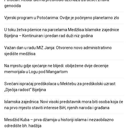
genocida
Vjerski program u Potočarima: Ovdje je počinjeno planetarno zlo
U toku žetva pšenice na parcelama Medžlisa Islamske zajednice
Bijeljina – Kontinuiran i predan rad duži niz godina
Važan dan u radu MIZ Janja: Otvoreno novo administrativno
sjedište medžlisa
Na mjestu gdje sjećanje ne blijedi: obilježene dvije decenije
memorijala u Logu pod Mangartom
Svečani ispraćaj predškolaca u Mektebu za predškolski uzrast
„Dječija radost“ Bijeljina
Islamska zajednica: Novi visoki predstavnik mora biti osoba koja će
na prvo mjesto staviti interese BiH, njenih naroda i građana
Mesdžid Kuba – prva džamija u historiji islama i nezaobilazno
odredište bh. hadžija