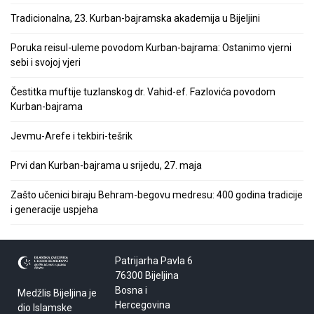
Tradicionalna, 23. Kurban-bajramska akademija u Bijeljini
Poruka reisul-uleme povodom Kurban-bajrama: Ostanimo vjerni
sebi i svojoj vjeri
Čestitka muftije tuzlanskog dr. Vahid-ef. Fazlovića povodom
Kurban-bajrama
Jevmu-Arefe i tekbiri-tešrik
Prvi dan Kurban-bajrama u srijedu, 27. maja
Zašto učenici biraju Behram-begovu medresu: 400 godina tradicije
i generacije uspjeha
Patrijarha Pavla 6
76300 Bijeljina
Bosna i
Medžlis Bijeljina je
Hercegovina
dio Islamske