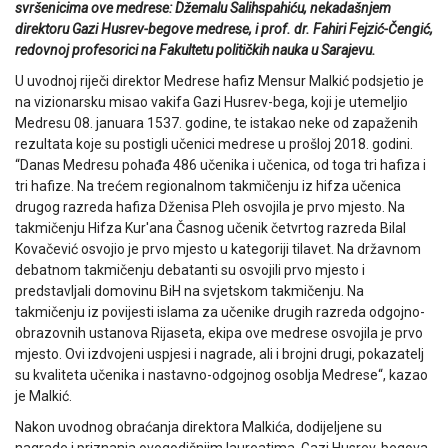
svršenicima ove medrese: Džemalu Salihspahiću, nekadašnjem
direktoru Gazi Husrev-begove medrese, i prof. dr. Fahiri Fejzić-Čengić,
redovnoj profesorici na Fakultetu političkih nauka u Sarajevu.
U uvodnoj riječi direktor Medrese hafiz Mensur Malkić podsjetio je
na vizionarsku misao vakifa Gazi Husrev-bega, koji je utemeljio
Medresu 08. januara 1537. godine, te istakao neke od zapaženih
rezultata koje su postigli učenici medrese u prošloj 2018. godini.
“Danas Medresu pohađa 486 učenika i učenica, od toga tri hafiza i
tri hafize. Na trećem regionalnom takmičenju iz hifza učenica
drugog razreda hafiza Dženisa Pleh osvojila je prvo mjesto. Na
takmičenju Hifza Kur'ana Časnog učenik četvrtog razreda Bilal
Kovačević osvojio je prvo mjesto u kategoriji tilavet. Na državnom
debatnom takmičenju debatanti su osvojili prvo mjesto i
predstavljali domovinu BiH na svjetskom takmičenju. Na
takmičenju iz povijesti islama za učenike drugih razreda odgojno-
obrazovnih ustanova Rijaseta, ekipa ove medrese osvojila je prvo
mjesto. Ovi izdvojeni uspjesi i nagrade, ali i brojni drugi, pokazatelj
su kvaliteta učenika i nastavno-odgojnog osoblja Medrese“, kazao
je Malkić.
Nakon uvodnog obraćanja direktora Malkića, dodijeljene su
nagrade i priznanja ovogodišnjim laureatima. Gazi Husrev-begova