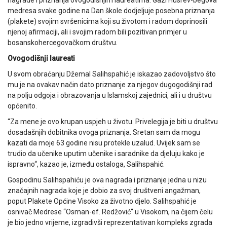
medresa svake godine na Dan škole dodjeljuje posebna priznanja
(plakete) svojim svršenicima koji su životom i radom doprinosili
njenoj afirmaciji, ali i svojim radom bili pozitivan primjer u
bosanskohercegovačkom društvu.
Ovogodišnji laureati
U svom obraćanju Džemal Salihspahić je iskazao zadovoljstvo što
mu je na ovakav način dato priznanje za njegov dugogodišnji rad
na polju odgoja i obrazovanja u Islamskoj zajednici, ali i u društvu
općenito.
“Za mene je ovo krupan uspjeh u životu. Privelegija je biti u društvu
dosadašnjih dobitnika ovoga priznanja. Sretan sam da mogu
kazati da moje 63 godine nisu protekle uzalud. Uvijek sam se
trudio da učenike uputim učenike i saradnike da djeluju kako je
ispravno“, kazao je, između ostaloga, Salihspahić.
Gospodinu Salihspahiću je ova nagrada i priznanje jedna u nizu
značajnih nagrada koje je dobio za svoj društveni angažman,
poput Plakete Općine Visoko za životno djelo. Salihspahić je
osnivač Medrese “Osman-ef. Redžović“ u Visokom, na čijem čelu
je bio jedno vrijeme, izgradivši reprezentativan kompleks zgrada