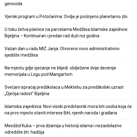
genocida
Vjerski program u Potočarima: Ovdje je počinjeno planetarno zlo
U toku žetva pšenice na parcelama Medžlisa Islamske zajednice
Bijeljina – Kontinuiran i predan rad duži niz godina
Važan dan u radu MIZ Janja: Otvoreno novo administrativno
sjedište medžlisa
Na mjestu gdje sjećanje ne blijedi: obilježene dvije decenije
memorijala u Logu pod Mangartom
Svečani ispraćaj predškolaca u Mektebu za predškolski uzrast
„Dječija radost“ Bijeljina
Islamska zajednica: Novi visoki predstavnik mora biti osoba koja će
na prvo mjesto staviti interese BiH, njenih naroda i građana
Mesdžid Kuba – prva džamija u historiji islama i nezaobilazno
odredište bh. hadžija