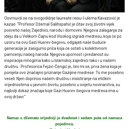
Osvrnuvši se na ovogodišnje laureate reisu-l-ulema Kavazović je
kazao: “Profesor Džemal Salihspahić je čitav svoj životni vijek
posvetio našoj Zajednici, narodu i domovini. Njegova zalaganja za
ideju da u Velikom Čajnu kod Visokog izgradi medresu, koja će po
uzoru na ovu Gazi Husrev-begovu, odgajati naše buduće
generacije je zasigurno priča koja će ostati u kolektivnom
pamćenju našeg naroda. Njegova upornost i predanost su
inspiracija mnogima kako u Islamskoj zajednici tako i u našem
društvu. Profesorica Fejzić-Čengić je, čini mi se, prva žena koja je
ponijela ovo značajno priznanje Gazijine medrese. To me posebno
veseli. Njen doprinos našem društvu i insistiranje na etičkim
vrijednostima u javnom životu, posebno u svijetu novinarstva, su
najbolji dokaz značaja koje Gazi Husrev-begova medresa ima u
ovoj državi.“
Namaz u džematu vrijedniji je dvadeset i sedam puta od namaza
pojedinca.