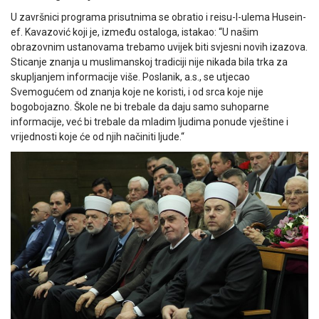
U završnici programa prisutnima se obratio i reisu-l-ulema Husein-
ef. Kavazović koji je, između ostaloga, istakao: “U našim
obrazovnim ustanovama trebamo uvijek biti svjesni novih izazova.
Sticanje znanja u muslimanskoj tradiciji nije nikada bila trka za
skupljanjem informacije više. Poslanik, a.s., se utjecao
Svemogućem od znanja koje ne koristi, i od srca koje nije
bogobojazno. Škole ne bi trebale da daju samo suhoparne
informacije, već bi trebale da mladim ljudima ponude vještine i
vrijednosti koje će od njih načiniti ljude.“