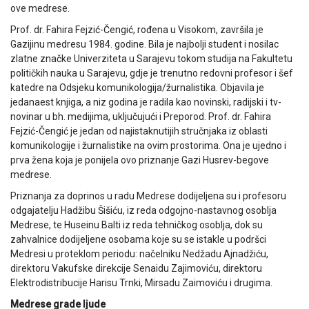
ove medrese.
Prof. dr. Fahira Fejzić-Čengić, rođena u Visokom, završila je
Gazijinu medresu 1984. godine. Bila je najbolji student i nosilac
zlatne značke Univerziteta u Sarajevu tokom studija na Fakultetu
političkih nauka u Sarajevu, gdje je trenutno redovni profesor i šef
katedre na Odsjeku komunikologija/žurnalistika. Objavila je
jedanaest knjiga, a niz godina je radila kao novinski, radijski i tv-
novinar u bh. medijima, uključujući i Preporod. Prof. dr. Fahira
Fejzić-Čengić je jedan od najistaknutijih stručnjaka iz oblasti
komunikologije i žurnalistike na ovim prostorima. Ona je ujedno i
prva žena koja je ponijela ovo priznanje Gazi Husrev-begove
medrese.
Priznanja za doprinos u radu Medrese dodijeljena su i profesoru
odgajatelju Hadžibu Šišiću, iz reda odgojno-nastavnog osoblja
Medrese, te Huseinu Balti iz reda tehničkog osoblja, dok su
zahvalnice dodijeljene osobama koje su se istakle u podršci
Medresi u proteklom periodu: načelniku Nedžadu Ajnadžiću,
direktoru Vakufske direkcije Senaidu Zajimoviću, direktoru
Elektrodistribucije Harisu Trnki, Mirsadu Zaimoviću i drugima.
Medrese grade ljude