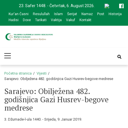
Skip
Skip
23. Safer 1448. - Četvrtak, 6. August 2026.
to
to
Kur'an Časni
Resulullah
Islam
Šerijat
Namaz
Post
Historija
navigation
content
Hadisi
Dove
Tarikati
Vaktija
Vakuf
Kontakt
Medžlis Islamske
Službena web prezentacija
Primary
zajednice Bijeljina
Menu
Početna stranica
Vijesti
Sarajevo: Obilježena 482. godišnjica Gazi Husrev-begove medrese
Sarajevo: Obilježena 482.
godišnjica Gazi Husrev-begove
medrese
3. Džumade-l-ula 1440. - Srijeda, 9. Januar 2019.