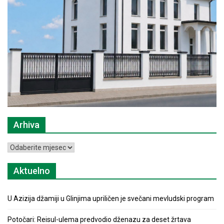
Arhiva
Arhiva
Aktuelno
U Azizija džamiji u Glinjima upriličen je svečani mevludski program
Potočari: Reisul-ulema predvodio dženazu za deset žrtava