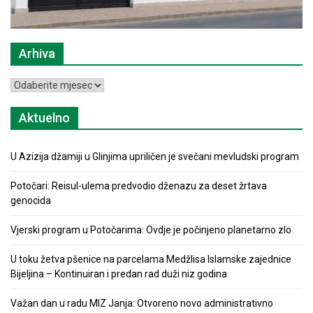
Arhiva
Arhiva
Aktuelno
U Azizija džamiji u Glinjima upriličen je svečani mevludski program
Potočari: Reisul-ulema predvodio dženazu za deset žrtava
genocida
Vjerski program u Potočarima: Ovdje je počinjeno planetarno zlo
U toku žetva pšenice na parcelama Medžlisa Islamske zajednice
Bijeljina – Kontinuiran i predan rad duži niz godina
Važan dan u radu MIZ Janja: Otvoreno novo administrativno