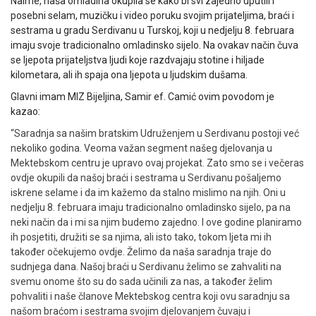
Naime, naša omladina okupila se kako bi svi zajedno uputili i
posebni selam, muzičku i video poruku svojim prijateljima, braći i
sestrama u gradu Serdivanu u Turskoj, koji u nedjelju 8. februara
imaju svoje tradicionalno omladinsko sijelo. Na ovakav način čuva
se ljepota prijateljstva ljudi koje razdvajaju stotine i hiljade
kilometara, ali ih spaja ona ljepota u ljudskim dušama.
Glavni imam MIZ Bijeljina, Samir ef. Camić ovim povodom je
kazao:
“Saradnja sa našim bratskim Udruženjem u Serdivanu postoji već
nekoliko godina. Veoma važan segment našeg djelovanja u
Mektebskom centru je upravo ovaj projekat. Zato smo se i večeras
ovdje okupili da našoj braći i sestrama u Serdivanu pošaljemo
iskrene selame i da im kažemo da stalno mislimo na njih. Oni u
nedjelju 8. februara imaju tradicionalno omladinsko sijelo, pa na
neki način da i mi sa njim budemo zajedno. I ove godine planiramo
ih posjetiti, družiti se sa njima, ali isto tako, tokom ljeta mi ih
također očekujemo ovdje. Želimo da naša saradnja traje do
sudnjega dana. Našoj braći u Serdivanu želimo se zahvaliti na
svemu onome što su do sada učinili za nas, a također želim
pohvaliti i naše članove Mektebskog centra koji ovu saradnju sa
našom braćom i sestrama svojim djelovanjem čuvaju i