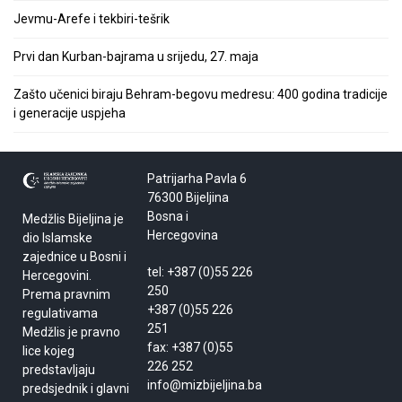
Jevmu-Arefe i tekbiri-tešrik
Prvi dan Kurban-bajrama u srijedu, 27. maja
Zašto učenici biraju Behram-begovu medresu: 400 godina tradicije
i generacije uspjeha
Patrijarha Pavla 6
76300 Bijeljina
Bosna i
Medžlis Bijeljina je
Hercegovina
dio Islamske
zajednice u Bosni i
tel: +387 (0)55 226
Hercegovini.
250
Prema pravnim
+387 (0)55 226
regulativama
251
Medžlis je pravno
fax: +387 (0)55
lice kojeg
226 252
predstavljaju
info@mizbijeljina.ba
predsjednik i glavni