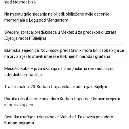
sjedište medžlisa
Na mjestu gdje sjećanje ne blijedi: obilježene dvije decenije
memorijala u Logu pod Mangartom
Svečani ispraćaj predškolaca u Mektebu za predškolski uzrast
„Dječija radost“ Bijeljina
Islamska zajednica: Novi visoki predstavnik mora biti osoba koja će
na prvo mjesto staviti interese BiH, njenih naroda i građana
Mesdžid Kuba – prva džamija u historiji islama i nezaobilazno
odredište bh. hadžija
Tradicionalna, 23. Kurban-bajramska akademija u Bijeljini
Poruka reisul-uleme povodom Kurban-bajrama: Ostanimo vjerni
sebi i svojoj vjeri
Čestitka muftije tuzlanskog dr. Vahid-ef. Fazlovića povodom
Kurban-bajrama