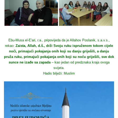
Ebu-Musa el-E'ari, r.a., pripovijeda da je Allahov Poslanik, s.a.v.s.,
rekao:
Zaista, Allah, d.š., drži Svoju ruku ispruženom tokom cijele
noći, primajući pokajanja onih koji su danju griješili, a danju
pruža ruku, primajući pokajanja onih koji su noću griješili, sve dok
sunce ne izađe sa zapada
– kao jedan od predznaka kraja ovoga
svijeta.
Hadis bilježi: Muslim