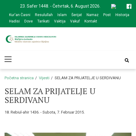
Skip
Skip
23. Safer 1448. - Četvrtak, 6. August 2026.
to
to
Kur'an Časni
Resulullah
Islam
Šerijat
Namaz
Post
Historija
navigation
content
Hadisi
Dove
Tarikati
Vaktija
Vakuf
Kontakt
Medžlis Islamske
Službena web prezentacija
Primary
zajednice Bijeljina
Menu
Početna stranica
Vijesti
SELAM ZA PRIJATELJE U SERDIVANU
SELAM ZA PRIJATELJE U
SERDIVANU
18. Rebiul-ahir 1436. - Subota, 7. Februar 2015.