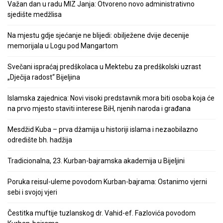
Važan dan u radu MIZ Janja: Otvoreno novo administrativno
sjedište medžlisa
Na mjestu gdje sjećanje ne blijedi: obilježene dvije decenije
memorijala u Logu pod Mangartom
Svečani ispraćaj predškolaca u Mektebu za predškolski uzrast
„Dječija radost“ Bijeljina
Islamska zajednica: Novi visoki predstavnik mora biti osoba koja će
na prvo mjesto staviti interese BiH, njenih naroda i građana
Mesdžid Kuba – prva džamija u historiji islama i nezaobilazno
odredište bh. hadžija
Tradicionalna, 23. Kurban-bajramska akademija u Bijeljini
Poruka reisul-uleme povodom Kurban-bajrama: Ostanimo vjerni
sebi i svojoj vjeri
Čestitka muftije tuzlanskog dr. Vahid-ef. Fazlovića povodom