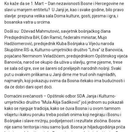
Ko kaže da se 1. Mart – Dan nezavisnosti Bosne i Hercegovine ne
slavi u manjem entitetu? U Janji je, kao i svake godine, bilo pravo
slavlje: prepuna velika sala Doma kulture, gosti, pjesma i igra, i
bosanska vatra u srcima.
Došli su : Dževad Mahmutović, savjetnik bošnjačkog člana
Predsjedništva BiH, Edin Ramić, federalni ministar, Mujo
Hadžiomerović, predsjednik Kluba Bošnjaka u Vijeću naroda
Skupštine RS-a, Kulturno-umjetničko društvo “Litva” iz Banovića,
pojačano Nerminom Veladžićem, predsjednikom Opštinskog vijeća
Banovića, narod se okupio da uživa u slavlju, grme pjesme, trese
se sala od igre, sve se šareni od prelijepih narodnih nošnji. Svaki
put u ovakvim prilikama u Janji dirne me trud onih najmlađih,
najmanjih, koji pokazuju svima da Bosna itekako ima budućnosti i
da će dobri dani opet doći.
Domaćini svečanosti – Opštinski odbor SDA Janja i Kulturno-
umjetničko društvo “Mula Alija Sadiković” još jednom su pokazali
kako se njeguje tradicija, kako se čuva Bosna i u ovom tamnom
vilajetu i kakvu poruku treba poslati onima koji negiraju i Bosnu i
Bošnjake i slave mržnju, podijeljenost i rezultate zločina. Bosna
nije samo teritorija i nisu samo ljudi. Bosna je hiljadugodišnja priča