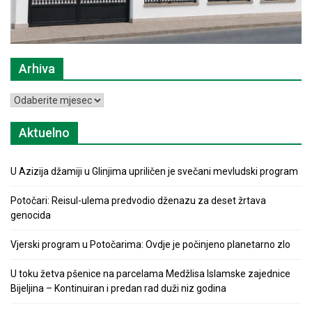
Arhiva
Arhiva
Aktuelno
U Azizija džamiji u Glinjima upriličen je svečani mevludski program
Potočari: Reisul-ulema predvodio dženazu za deset žrtava
genocida
Vjerski program u Potočarima: Ovdje je počinjeno planetarno zlo
U toku žetva pšenice na parcelama Medžlisa Islamske zajednice
Bijeljina – Kontinuiran i predan rad duži niz godina