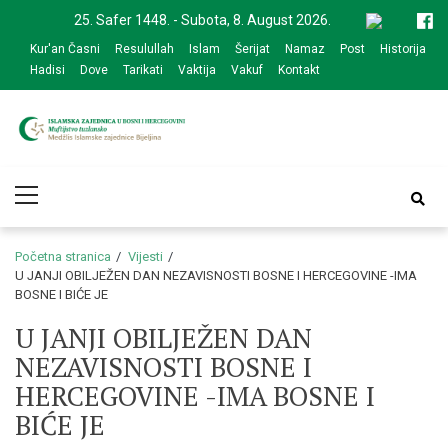
Skip
Skip
25. Safer 1448. - Subota, 8. August 2026.
to
to
Kur'an Časni
Resulullah
Islam
Šerijat
Namaz
Post
Historija
navigation
content
Hadisi
Dove
Tarikati
Vaktija
Vakuf
Kontakt
Medžlis Islamske
Službena web prezentacija
Primary
zajednice Bijeljina
Menu
Početna stranica
Vijesti
U JANJI OBILJEŽEN DAN NEZAVISNOSTI BOSNE I HERCEGOVINE -IMA
BOSNE I BIĆE JE
U JANJI OBILJEŽEN DAN
NEZAVISNOSTI BOSNE I
HERCEGOVINE -IMA BOSNE I
BIĆE JE