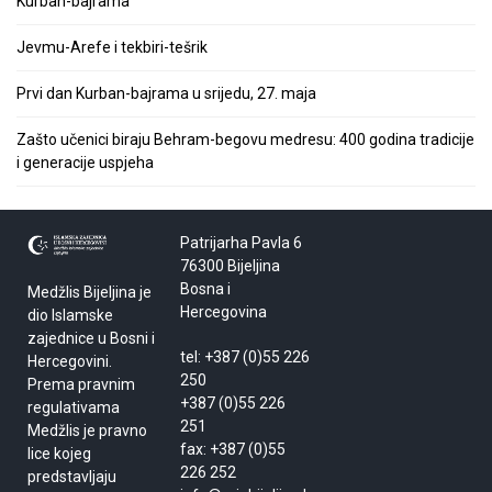
Kurban-bajrama
Jevmu-Arefe i tekbiri-tešrik
Prvi dan Kurban-bajrama u srijedu, 27. maja
Zašto učenici biraju Behram-begovu medresu: 400 godina tradicije
i generacije uspjeha
Patrijarha Pavla 6
76300 Bijeljina
Bosna i
Medžlis Bijeljina je
Hercegovina
dio Islamske
zajednice u Bosni i
tel: +387 (0)55 226
Hercegovini.
250
Prema pravnim
+387 (0)55 226
regulativama
251
Medžlis je pravno
fax: +387 (0)55
lice kojeg
226 252
predstavljaju