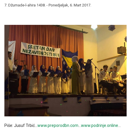
7. Džumade-l-ahira 1438. - Ponedjeljak, 6. Mart 2017.
Piše: Jusuf Trbić…
www.preporodbn.com
…
www.podrinje.online
…