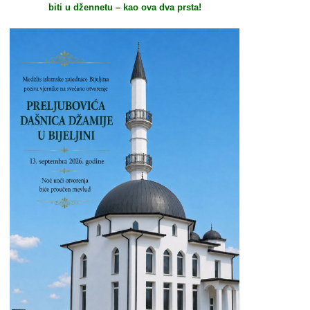
biti u džennetu – kao ova dva prsta!