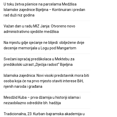
U toku žetva pšenice na parcelama Medžlisa
Islamske zajednice Bijeljina – Kontinuiran i predan
rad duži niz godina
Važan dan u radu MIZ Janja: Otvoreno novo
administrativno sjedište medžlisa
Na mjestu gdje sjećanje ne blijedi: obilježene dvije
decenije memorijala u Logu pod Mangartom
Svečani ispraćaj predškolaca u Mektebu za
predškolski uzrast „Dječija radost“ Bijeljina
Islamska zajednica: Novi visoki predstavnik mora biti
osoba koja će na prvo mjesto staviti interese BiH,
njenih naroda i građana
Mesdžid Kuba – prva džamija u historiji islama i
nezaobilazno odredište bh. hadžija
Tradicionalna, 23. Kurban-bajramska akademija u