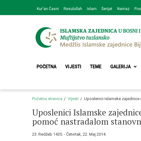
Skip
Skip
Kur'an Časni
Resulullah
Islam
Šerijat
Namaz
Pos
to
to
navigation
content
Medžlis Islamske 
Službena web prezentacija
POČETNA
VIJESTI
TEME
GALERIJA
Početna stranica
Vijesti
Uposlenici Islamske zajednice 
Uposlenici Islamske zajednice 
pomoć nastradalom stanovn
23. Redžeb 1435. - Četvrtak, 22. Maj 2014.