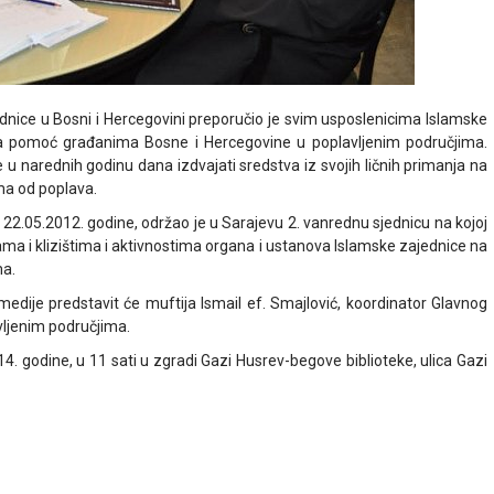
dnice u Bosni i Hercegovini preporučio je svim usposlenicima Islamske
 za pomoć građanima Bosne i Hercegovine u poplavljenim područjima.
 u narednih godinu dana izdvajati sredstva iz svojih ličnih primanja na
a od poplava.
 22.05.2012. godine, održao je u Sarajevu 2. vanrednu sjednicu na kojoj
 i klizištima i aktivnostima organa i ustanova Islamske zajednice na
ma.
medije predstavit će muftija Ismail ef. Smajlović, koordinator Glavnog
ljenim područjima.
4. godine, u 11 sati u zgradi Gazi Husrev-begove biblioteke, ulica Gazi