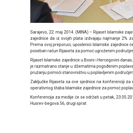
Sarajevo, 22. maj 2014. (MINA) – Rijaset Islamske zaje
zajednice da iz svojih plata izdvajaju najmanje 2%
Prema ovoj preporuci, uposlenici Islamske zajednice će
poseban račun Rijaseta za pomoć ugroženim područjim
Rijaset Islamske zajednice u Bosni i Hercegovini danas,
je razmatrano stanje u džematima pogođenim poplavama
pružanju pomoći stanovništvu u poplavljenim područji
Zaključke Rijaseta sa ove sjednice na konferenciji za 
operativnog štaba Islamske zajednice za pomoć poplav
Konferencija za medije će se održati u petak, 23.05.201
Husrev-begova 56, drugi sprat.