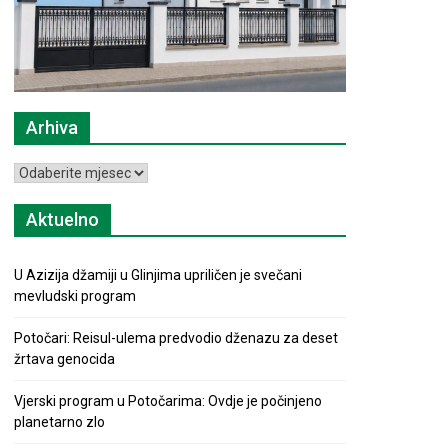
Arhiva
Arhiva
Aktuelno
U Azizija džamiji u Glinjima upriličen je svečani
mevludski program
Potočari: Reisul-ulema predvodio dženazu za deset
žrtava genocida
Vjerski program u Potočarima: Ovdje je počinjeno
planetarno zlo