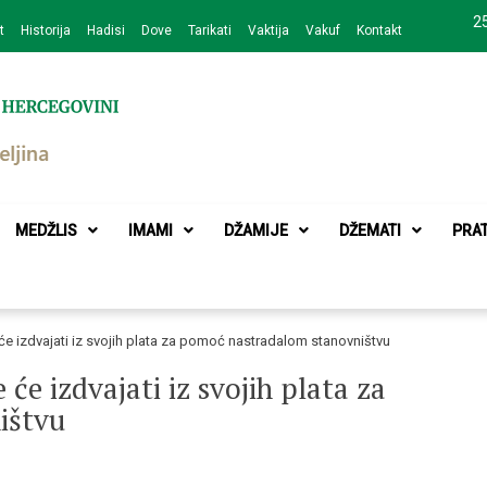
25
t
Historija
Hadisi
Dove
Tarikati
Vaktija
Vakuf
Kontakt
zajednice Bijeljina
MEDŽLIS
IMAMI
DŽAMIJE
DŽEMATI
PRA
će izdvajati iz svojih plata za pomoć nastradalom stanovništvu
će izdvajati iz svojih plata za
ištvu