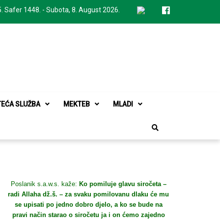
. Safer 1448. - Subota, 8. August 2026.
TEĆA SLUŽBA
MEKTEB
MLADI
Poslanik s.a.w.s. kaže:
Ko pomiluje glavu siročeta –
radi Allaha dž.š. – za svaku pomilovanu dlaku će mu
se upisati po jedno dobro djelo, a ko se bude na
pravi način starao o siročetu ja i on ćemo zajedno