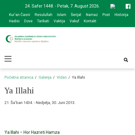
Skip
Skip
24. Safer 1448. - Petak, 7. August 2026.
to
to
Kur'an Časni
Resulullah
Islam
Šerijat
Namaz
Post
Historija
navigation
content
Hadisi
Dove
Tarikati
Vaktija
Vakuf
Kontakt
Medžlis Islamske
Službena web prezentacija
Primary
zajednice Bijeljina
Menu
Početna stranica
Galerija
Video
Ya Illahi
Ya Illahi
21. Ša'ban 1434. - Nedjelja, 30. Juni 2013.
Ya Illahi – Hor Hazreti Hamza