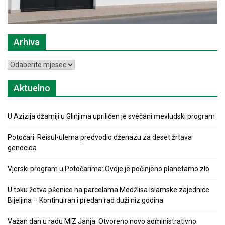
Arhiva
Arhiva
Aktuelno
U Azizija džamiji u Glinjima upriličen je svečani mevludski program
Potočari: Reisul-ulema predvodio dženazu za deset žrtava
genocida
Vjerski program u Potočarima: Ovdje je počinjeno planetarno zlo
U toku žetva pšenice na parcelama Medžlisa Islamske zajednice
Bijeljina – Kontinuiran i predan rad duži niz godina
Važan dan u radu MIZ Janja: Otvoreno novo administrativno