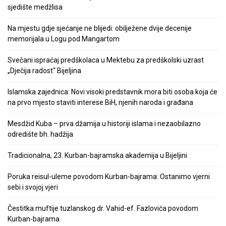
sjedište medžlisa
Na mjestu gdje sjećanje ne blijedi: obilježene dvije decenije
memorijala u Logu pod Mangartom
Svečani ispraćaj predškolaca u Mektebu za predškolski uzrast
„Dječija radost“ Bijeljina
Islamska zajednica: Novi visoki predstavnik mora biti osoba koja će
na prvo mjesto staviti interese BiH, njenih naroda i građana
Mesdžid Kuba – prva džamija u historiji islama i nezaobilazno
odredište bh. hadžija
Tradicionalna, 23. Kurban-bajramska akademija u Bijeljini
Poruka reisul-uleme povodom Kurban-bajrama: Ostanimo vjerni
sebi i svojoj vjeri
Čestitka muftije tuzlanskog dr. Vahid-ef. Fazlovića povodom
Kurban-bajrama