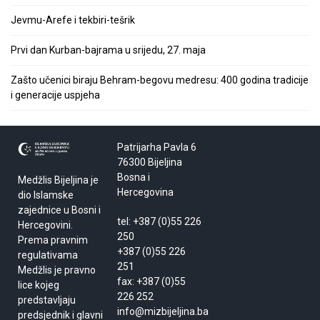
Jevmu-Arefe i tekbiri-tešrik
Prvi dan Kurban-bajrama u srijedu, 27. maja
Zašto učenici biraju Behram-begovu medresu: 400 godina tradicije
i generacije uspjeha
Patrijarha Pavla 6
76300 Bijeljina
Bosna i
Medžlis Bijeljina je
Hercegovina
dio Islamske
zajednice u Bosni i
tel: +387 (0)55 226
Hercegovini.
250
Prema pravnim
+387 (0)55 226
regulativama
251
Medžlis je pravno
fax: +387 (0)55
lice kojeg
226 252
predstavljaju
info@mizbijeljina.ba
predsjednik i glavni