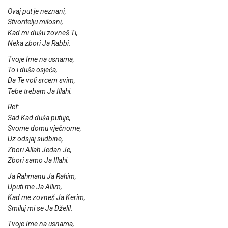
Ovaj put je neznani,
Stvoritelju milosni,
Kad mi dušu zovneš Ti,
Neka zbori Ja Rabbi.
Tvoje Ime na usnama,
To i duša osjeća,
Da Te voli srcem svim,
Tebe trebam Ja Illahi.
Ref:
Sad Kad duša putuje,
Svome domu vječnome,
Uz odsjaj sudbine,
Zbori Allah Jedan Je,
Zbori samo Ja Illahi.
Ja Rahmanu Ja Rahim,
Uputi me Ja Allim,
Kad me zovneš Ja Kerim,
Smiluj mi se Ja Dželil.
Tvoje Ime na usnama,