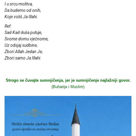
I u srcu molitva,
Da budemo od onih,
Koje voliš Ja Illahi.
Ref:
Sad Kad duša putuje,
Svome domu vječnome,
Uz odsjaj sudbine,
Zbori Allah Jedan Je,
Zbori samo Ja Illahi.
Strogo se čuvajte sumnjičenja, jer je sumnjičenje najlažniji govor.
(Buharija i Muslim)