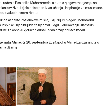
ju rođenja Poslanika Muhammeda, a.s., te o njegovom utjecaju na
slanikov život i djelo neiscrpan izvor učenja i inspiracije za muslimane,
zora u svakodnevnom životu.
ljučne aspekte Poslanikove misije, uključujući njegovu neumornu
nspiriše i ujedini ljude te njegovu ulogu u oblikovanju islamskih
prilike za obnovu vjerskog duha i jačanje zajedništva među
džematu Atmačići, 20. septembra 2024.god. u Atmadža džamiji, te u
rija džamiji.