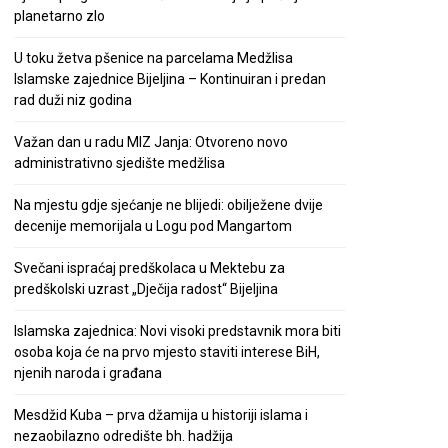
planetarno zlo
U toku žetva pšenice na parcelama Medžlisa
Islamske zajednice Bijeljina – Kontinuiran i predan
rad duži niz godina
Važan dan u radu MIZ Janja: Otvoreno novo
administrativno sjedište medžlisa
Na mjestu gdje sjećanje ne blijedi: obilježene dvije
decenije memorijala u Logu pod Mangartom
Svečani ispraćaj predškolaca u Mektebu za
predškolski uzrast „Dječija radost“ Bijeljina
Islamska zajednica: Novi visoki predstavnik mora biti
osoba koja će na prvo mjesto staviti interese BiH,
njenih naroda i građana
Mesdžid Kuba – prva džamija u historiji islama i
nezaobilazno odredište bh. hadžija