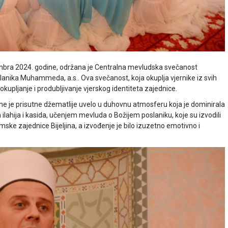
ptembra 2024. godine, održana je Centralna mevludska svečanost
anika Muhammeda, a.s.. Ova svečanost, koja okuplja vjernike iz svih
 okupljanje i produbljivanje vjerskog identiteta zajednice.
e je prisutne džematlije uvelo u duhovnu atmosferu koja je dominirala
lahija i kasida, učenjem mevluda o Božijem poslaniku, koje su izvodili
mske zajednice Bijeljina, a izvođenje je bilo izuzetno emotivno i