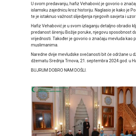
U svom predavanju, hafiz Vehabović je govorio o znača
islamsku zajednicu kroz historiju. Naglasio je kako je Po
te je istaknuo važnost slijedjenja njegovih savjeta i u
Hafiz Vehabović je u svom izlaganju detaljno obradio k
predanost širenju Božije poruke, njegovu sposobnost da i
vrijednosti. Također je govorio o značaju mevluda kao 
muslimanima.
Naredne dvije mevludske svečanosti bit će održane u 
džematu Srednja Trnova, 21. septembra 2024.god. u Haj
BUJRUM DOBRO NAM DOŠLI.