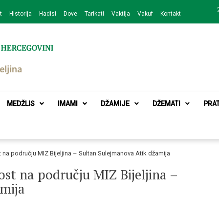
t
Historija
Hadisi
Dove
Tarikati
Vaktija
Vakuf
Kontakt
zajednice Bijeljina
MEDŽLIS
IMAMI
DŽAMIJE
DŽEMATI
PRA
na području MIZ Bijeljina – Sultan Sulejmanova Atik džamija
st na području MIZ Bijeljina –
mija