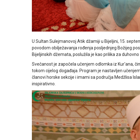
U Sultan Sulejmanovoj Atik džamiji u Bijeljini, 15. se
povodom obilježavanja rođenja posljednjeg Božijeg posl
Bijeljinskih džemata, poslužila je kao prilika za duhovno
Svečanost je započela učenjem odlomka iz Kur'ana, čim
tokom cijelog događaja. Program je nastavljen učenjem i
članovi horske sekcije i imami sa područja Medžlisa Isla
inspirativno.