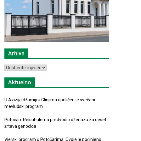
Arhiva
Arhiva
Aktuelno
U Azizija džamiji u Glinjima upriličen je svečani
mevludski program
Potočari: Reisul-ulema predvodio dženazu za deset
žrtava genocida
Vjerski program u Potočarima: Ovdje je počinjeno