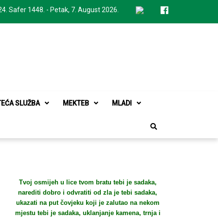
24. Safer 1448. - Petak, 7. August 2026.
TEĆA SLUŽBA
MEKTEB
MLADI
Tvoj osmijeh u lice tvom bratu tebi je sadaka,
narediti dobro i odvratiti od zla je tebi sadaka,
ukazati na put čovjeku koji je zalutao na nekom
mjestu tebi je sadaka, uklanjanje kamena, trnja i