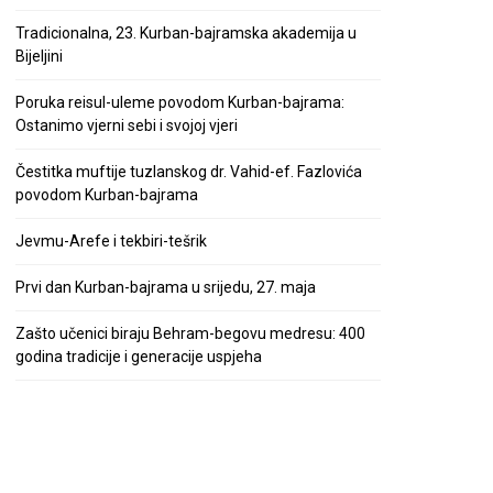
Tradicionalna, 23. Kurban-bajramska akademija u
Bijeljini
Poruka reisul-uleme povodom Kurban-bajrama:
Ostanimo vjerni sebi i svojoj vjeri
Čestitka muftije tuzlanskog dr. Vahid-ef. Fazlovića
povodom Kurban-bajrama
Jevmu-Arefe i tekbiri-tešrik
Prvi dan Kurban-bajrama u srijedu, 27. maja
Zašto učenici biraju Behram-begovu medresu: 400
godina tradicije i generacije uspjeha