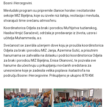
Bosni i Hercegovini.
Mevludski program su pripremile članice horske i recitatorske
sekcije MIZ Bijeljina, koje su izvele niz ilahija, recitacija i mevluda,
stvarajući time svečanu atmosferu.
Koordinatorica Odjela za brak i porodicu Muftijstva tuzlanskog,
Hasiba Hrnjić Saračevič, održala je predavanje iz života, uzora i
učitelja Muhammeda, a.s.
Svečanost se završila učenjem dove koju je proučila koordinstorica
Odjela za brak i porodicu MIZ Janja, Azemina Gutić, a prisutnim
hanumama se zahvalila na dolasku i podršci koordinstorica Odjela
za brak i porodicu MIZ Bijeljina, Enisa Okanović, te pozvala sve
hanume da učestvuju u prikupljanju novčanih sredstava za
unesrećene koje je zadesila velika poplava i katastrofa na
području Bosne i Hercegovine. Prikupljeno je ukupno 870 KM.