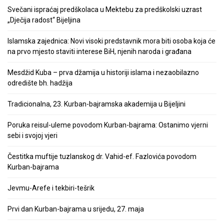
Svečani ispraćaj predškolaca u Mektebu za predškolski uzrast
„Dječija radost“ Bijeljina
Islamska zajednica: Novi visoki predstavnik mora biti osoba koja će
na prvo mjesto staviti interese BiH, njenih naroda i građana
Mesdžid Kuba – prva džamija u historiji islama i nezaobilazno
odredište bh. hadžija
Tradicionalna, 23. Kurban-bajramska akademija u Bijeljini
Poruka reisul-uleme povodom Kurban-bajrama: Ostanimo vjerni
sebi i svojoj vjeri
Čestitka muftije tuzlanskog dr. Vahid-ef. Fazlovića povodom
Kurban-bajrama
Jevmu-Arefe i tekbiri-tešrik
Prvi dan Kurban-bajrama u srijedu, 27. maja