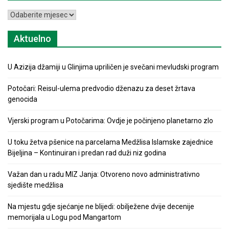
Arhiva
Aktuelno
U Azizija džamiji u Glinjima upriličen je svečani mevludski program
Potočari: Reisul-ulema predvodio dženazu za deset žrtava
genocida
Vjerski program u Potočarima: Ovdje je počinjeno planetarno zlo
U toku žetva pšenice na parcelama Medžlisa Islamske zajednice
Bijeljina – Kontinuiran i predan rad duži niz godina
Važan dan u radu MIZ Janja: Otvoreno novo administrativno
sjedište medžlisa
Na mjestu gdje sjećanje ne blijedi: obilježene dvije decenije
memorijala u Logu pod Mangartom