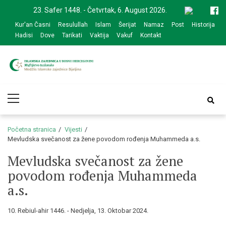
Skip
Skip
23. Safer 1448. - Četvrtak, 6. August 2026.
to
to
Kur'an Časni
Resulullah
Islam
Šerijat
Namaz
Post
Historija
navigation
content
Hadisi
Dove
Tarikati
Vaktija
Vakuf
Kontakt
Medžlis Islamske
Službena web prezentacija
Primary
zajednice Bijeljina
Menu
Početna stranica
Vijesti
Mevludska svečanost za žene povodom rođenja Muhammeda a.s.
Mevludska svečanost za žene
povodom rođenja Muhammeda
a.s.
10. Rebiul-ahir 1446. - Nedjelja, 13. Oktobar 2024.