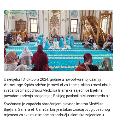
U nedjelju 13. oktobra 2024. godine u novootvorenoj džamiji
Ahmet-age Krpića održan je mevlud za žene, u sklopu mevludskih
svečanosti na području Medžlisa Islamske zajednice Bijeljina
povodom rođenja posljednjeg Božijeg poslanika Muhammeda a.s.
Svečanost je započela obraćanjem glavnog imama Medžlisa
Bijeljina, Samira ef. Camića, koji je istakao značaj ovog posebnog
mjeseca za sve muslimane na području Islamske zajednice u