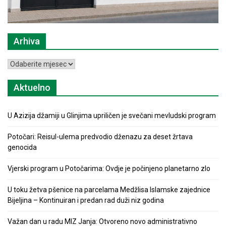
Arhiva
Arhiva
Aktuelno
U Azizija džamiji u Glinjima upriličen je svečani mevludski program
Potočari: Reisul-ulema predvodio dženazu za deset žrtava
genocida
Vjerski program u Potočarima: Ovdje je počinjeno planetarno zlo
U toku žetva pšenice na parcelama Medžlisa Islamske zajednice
Bijeljina – Kontinuiran i predan rad duži niz godina
Važan dan u radu MIZ Janja: Otvoreno novo administrativno