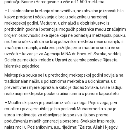
području Bosne i Hercegovine u više od 1.600 mekteba.
– U okolnostima kretanja stanovništva, nezahvalno je iznositi bilo
kakve procjene i očekivanja o broju polaznika u narednoj
mektepskoj godini. Međutim, uzimajući u obzir iskustvo iz
prethodnih godina i potencijal mogućih polaznika među značajnim
brojem osnovnoškolske djece koja ne pohađaju mektepsku pouku,
možemo očekivati da se broj polaznika mekteba neće umanjiti, ili
značajno umanjiti, a iskreno priželjkujemo i nadamo se da će se
uvećati – kazao je za Agenciju MINA dr. Enes-ef. Svraka, voditelj
Odjela za mekteb i mlade u Upravi za vjerske poslove Rijaseta
Islamske zajednice.
Mektepska pouka se i u prethodnoj mektepskoj godini odvijala na
tradicionalan način, s polaznicima mekteba u učionicama, uz
preventivne i mjere opreza, a kako je dodao Svraka, svi se raduju
realizaciji mektepske pouke u učionicama u punom kapacitetu.
– Muallimski poziv je poseban iz više razloga. Prije svega, prvi
muallim i prvi vjeroučitelj je bio poslanik Muhammed a.s. pa je
stoga i motivacija za obavljanje tog poziva i ljubav prema
podučavanju mladih generacija posebna. Svakako inspiraciju
nalazimo i u Poslanikovim, a.s., riječima: “Zaista, Allah i Njegovi