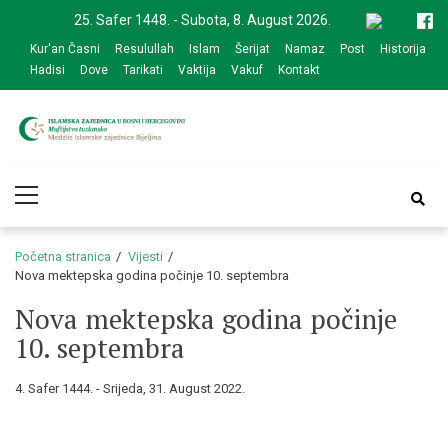
Skip
Skip
25. Safer 1448. - Subota, 8. August 2026.
to
to
Kur'an Časni
Resulullah
Islam
Šerijat
Namaz
Post
Historija
navigation
content
Hadisi
Dove
Tarikati
Vaktija
Vakuf
Kontakt
Medžlis Islamske
Službena web prezentacija
Primary
zajednice Bijeljina
Menu
Početna stranica
Vijesti
Nova mektepska godina počinje 10. septembra
Nova mektepska godina počinje
10. septembra
4. Safer 1444. - Srijeda, 31. August 2022.