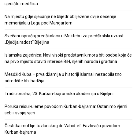
sjedište medžlisa
Na mjestu gdje sjećanje ne blijedi: obilježene dvije decenije
memorijala u Logu pod Mangartom
Svečani ispraćaj predškolaca u Mektebu za predškolski uzrast
„Dječija radost“ Bijeljina
Islamska zajednica: Novi visoki predstavnik mora biti osoba koja će
na prvo mjesto staviti interese BiH, njenih naroda i građana
Mesdžid Kuba – prva džamija u historiji islama i nezaobilazno
odredište bh. hadžija
Tradicionalna, 23. Kurban-bajramska akademija u Bijeljini
Poruka reisul-uleme povodom Kurban-bajrama: Ostanimo vjerni
sebi i svojoj vjeri
Čestitka muftije tuzlanskog dr. Vahid-ef. Fazlovića povodom
Kurban-bajrama