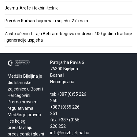
Jevmu-Arefe i tekbiri-tešrik
Prvi dan Kurban-bajrama u srijedu, 27. maja
Zašto učenici biraju Behram-begovu medresu: 400 godina tradicije
i generacije uspjeha
Patrijarha Pavla 6
76300 Bijeljina
Bosna i
Medžlis Bijeljina je
Hercegovina
dio Islamske
zajednice u Bosni i
tel: +387 (0)55 226
Hercegovini.
250
Prema pravnim
+387 (0)55 226
regulativama
251
Medžlis je pravno
fax: +387 (0)55
lice kojeg
226 252
predstavljaju
info@mizbijeljina.ba
predsjednik i glavni