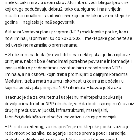
meleki, čak i mrav u svom skrovištu i riba u vodi, blagosiljaju one
koji druge podučavaju dobru2, tako da, sigurno, i naši vrijedni
muallimi i muallime s radošću iščekuju početak nove mektepske
godine – naglasio je naš sagovornik.
Aktuelni Nastavni plan i program (NPP) mektepske pouke, kao i
novi ilmihali, u primjeni su od 2020/2021. mektepske godine te se
još uvijek ne razmišlja o promjenama.
– S obzirom na to da će ovo biti treća mektepska godina njihove
primjene, nakon koje ćemo imati potrebne povratne informacije i
jasniju sliku o prednostima i eventualnim nedostacima NPP i
ilmihala, a na osnovu kojih treba promišljati o daljnjim koracima.
Međutim, treba imati na umu i okolnosti u kojima je počela i u
kojima se odvijala primjena NPP i ilmihala – kazao je Svraka.
Istaknuo je da za kvalitetnu i uspješnu mektepsku pouku nije
dovoljno imati dobar NPP i ilmihale, već da bude ispunjen i čitav niz
drugih preduslova: ljudski, infrastrukturni, materijalni,
tehnički,didaktičko-metodički, inovativni i drugi potencijali.
– Pored navedenog, za unapređenje mektepske pouke važna je
redovnost polaznika, zalaganje i odnos prema pouci, saradnja i
podrška roditelja polaznika, podrška organa IZ počevši od