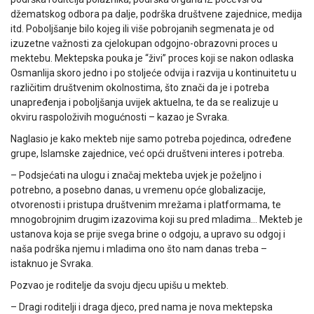
džematskog odbora pa dalje, podrška društvene zajednice, medija
itd. Poboljšanje bilo kojeg ili više pobrojanih segmenata je od
izuzetne važnosti za cjelokupan odgojno-obrazovni proces u
mektebu. Mektepska pouka je “živi” proces koji se nakon odlaska
Osmanlija skoro jedno i po stoljeće odvija i razvija u kontinuitetu u
različitim društvenim okolnostima, što znači da je i potreba
unapređenja i poboljšanja uvijek aktuelna, te da se realizuje u
okviru raspoloživih mogućnosti – kazao je Svraka.
Naglasio je kako mekteb nije samo potreba pojedinca, određene
grupe, Islamske zajednice, već opći društveni interes i potreba.
– Podsjećati na ulogu i značaj mekteba uvjek je poželjno i
potrebno, a posebno danas, u vremenu opće globalizacije,
otvorenosti i pristupa društvenim mrežama i platformama, te
mnogobrojnim drugim izazovima koji su pred mladima… Mekteb je
ustanova koja se prije svega brine o odgoju, a upravo su odgoj i
naša podrška njemu i mladima ono što nam danas treba –
istaknuo je Svraka.
Pozvao je roditelje da svoju djecu upišu u mekteb.
– Dragi roditelji i draga djeco, pred nama je nova mektepska