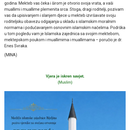
godina. Mekteb vas čeka i širom je otvorio svoja vrata, a vaši
muallimi i muallime plemenita srca. Stoga, dragi roditelji, pozivam
vas da upisivanjem i slanjem djece u mekteb izvršavate svoju
roditeljsku obavezu odgajanja u skladu s islamskim moralnim
normama i podučavanjem osnovnim islamskim načelima. Podrška
u tom pogledu vam je Islamska zajednica sa svojim mektebom,
mektepskom poukom i muallimima i muallimama – poručio je dr.
Enes Svraka.
(MINA)
Vjera je iskren savjet.
(Muslim)