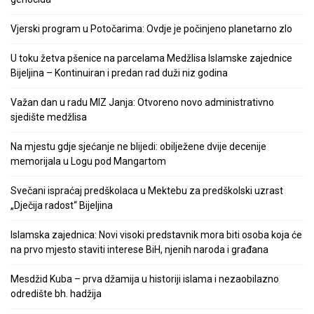
Vjerski program u Potočarima: Ovdje je počinjeno planetarno zlo
U toku žetva pšenice na parcelama Medžlisa Islamske zajednice
Bijeljina – Kontinuiran i predan rad duži niz godina
Važan dan u radu MIZ Janja: Otvoreno novo administrativno
sjedište medžlisa
Na mjestu gdje sjećanje ne blijedi: obilježene dvije decenije
memorijala u Logu pod Mangartom
Svečani ispraćaj predškolaca u Mektebu za predškolski uzrast
„Dječija radost“ Bijeljina
Islamska zajednica: Novi visoki predstavnik mora biti osoba koja će
na prvo mjesto staviti interese BiH, njenih naroda i građana
Mesdžid Kuba – prva džamija u historiji islama i nezaobilazno
odredište bh. hadžija