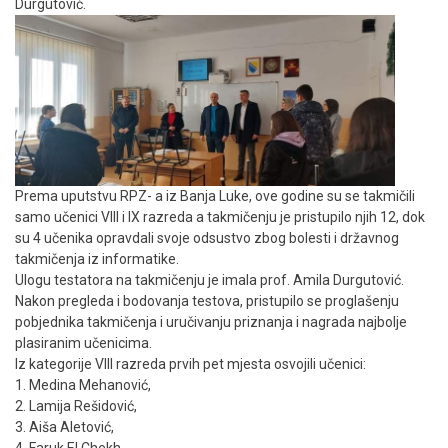
Durgutović.
Prema uputstvu RPZ- a iz Banja Luke, ove godine su se takmičili
samo učenici VIII i IX razreda a takmičenju je pristupilo njih 12, dok
su 4 učenika opravdali svoje odsustvo zbog bolesti i državnog
takmičenja iz informatike.
Ulogu testatora na takmičenju je imala prof. Amila Durgutović.
Nakon pregleda i bodovanja testova, pristupilo se proglašenju
pobjednika takmičenja i uručivanju priznanja i nagrada najbolje
plasiranim učenicima.
Iz kategorije VIII razreda prvih pet mjesta osvojili učenici:
1. Medina Mehanović,
2. Lamija Rešidović,
3. Aiša Aletović,
4. Faruk El Chekh