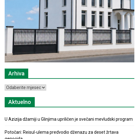
Arhiva
Arhiva
Aktuelno
U Azizija džamiji u Glinjima upriličen je svečani mevludski program
Potočari: Reisul-ulema predvodio dženazu za deset žrtava
genocida