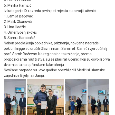
5. Meliha Hamzić
Iz kategorije IX razreda prvih pet mjesta su osvojili učenici:
1. Lamija Baćevac,
2. Malik Okanović,
3. Lina Hodžić.
4. Omer Bošnjaković
5. Samra Karabašić
Nakon proglašenja pobjednika, priznanja, novčane nagrade i
poklon knjige su uručili Glavni imam Samir ef. Camić i vjeroučitelj
prof. Samir Baćevac. Na regionalno takmičenje, prema
propozicijama muftijstva, su se plasirali ucenici koji su osvojili prva
dva mjesta na općinskom takmičenju.
Novčane nagrade su i ove godine obezbijedili Medžlisi Islamske
zajednice Bijeljina i Janja.