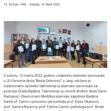
13. Ša'ban 1443. - Srijeda, 16. Mart 2022.
U subotu, 12 marta 2022. godine, u kabinetu islamske vjeronauke
u JU Osnovna škola “Meša Selimović” u Janji, održano je
tradicionalno općinsko takmičenje iz islamske vjeronauke za
područje Grada Bijeljina. Takmičenje su otvorili direktor škole Davor
Radojević i Glavni imam Medžlisa islamske zajednice Bijeljina
Samir ef. Camić u prisustvu vjeroučitelja prof. Enise Okanović,
prof. Samira Baćevca, prof. Fatime Camić i psihologa prof. Amile