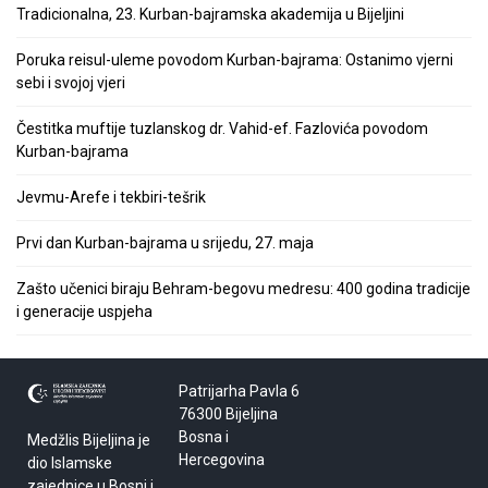
Tradicionalna, 23. Kurban-bajramska akademija u Bijeljini
Poruka reisul-uleme povodom Kurban-bajrama: Ostanimo vjerni
sebi i svojoj vjeri
Čestitka muftije tuzlanskog dr. Vahid-ef. Fazlovića povodom
Kurban-bajrama
Jevmu-Arefe i tekbiri-tešrik
Prvi dan Kurban-bajrama u srijedu, 27. maja
Zašto učenici biraju Behram-begovu medresu: 400 godina tradicije
i generacije uspjeha
Patrijarha Pavla 6
76300 Bijeljina
Bosna i
Medžlis Bijeljina je
Hercegovina
dio Islamske
zajednice u Bosni i