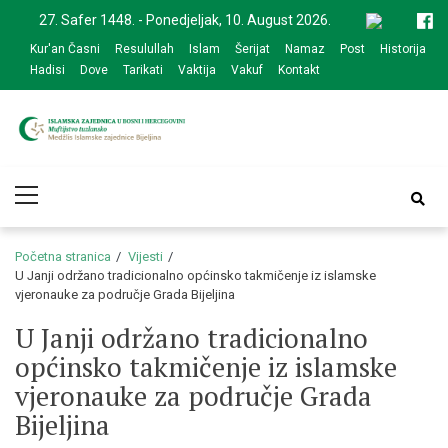
Skip
Skip
27. Safer 1448. - Ponedjeljak, 10. August 2026.
to
to
Kur'an Časni
Resulullah
Islam
Šerijat
Namaz
Post
Historija
navigation
content
Hadisi
Dove
Tarikati
Vaktija
Vakuf
Kontakt
Medžlis Islamske
Službena web prezentacija
Primary
zajednice Bijeljina
Menu
Početna stranica
Vijesti
U Janji održano tradicionalno općinsko takmičenje iz islamske
vjeronauke za područje Grada Bijeljina
U Janji održano tradicionalno
općinsko takmičenje iz islamske
vjeronauke za područje Grada
Bijeljina