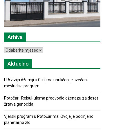
Arhiva
Arhiva
Aktuelno
U Azizija džamiji u Glinjima upriličen je svečani
mevludski program
Potočari: Reisul-ulema predvodio dženazu za deset
žrtava genocida
Vjerski program u Potočarima: Ovdje je počinjeno
planetarno zlo