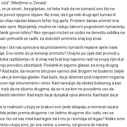
 ne uciš“./Medžme-u-Zevaid/.
e, on je ismet , bezgriješan, od tebe traži da ne tumaciš ono što ne
io povod njegove objave. Ne znaš, da li ga neki drugi ajet tumaci ili
nisi citao nijedan klasicni tefsir tog ajeta. Problem danas ummet ima
aše vjere. Neprijatelji, mušrici se raduju takvom pogrešnom tumacenju
slanik govori istinu? Ako vjeruješ možeš se uzdici na deredžu siddika na
naš i prihvatiti se raditi, za dobrobit ummeta onaj koji znaš.
anje i šta nas sprecava da prestanemo tumaciti nejasne ajete naše
je. Evo recite, ko je korisniji ummetu? Onaj ko po cijeli dan provodi u
azilaženja i sl. ili onaj naš brat koji naporno radi na svojoj njivi ili je
 svoju porodicu obezbijedi. Poslanik bi sigurno glasao za ovog drugog.
e? Kad kaže, da necemo biti pravi vjernici dok drugom ne budemo željeli
i ako je komšija gladan. Kad kaže, da je džennet pod majcinim nogama.
 ocev nije istovremeno i sinov. Kad nareduje da obideš bolesnog a kao
traži da ne slicimo drugima, da se ni za kim ne povodimo vec da
astiti identitet. Kad kaže da je dunjaluk njiva ahireta. Kad kaže da je
se iz realnosti u kojoj se brakovi sve rjede sklapaju a nemoral razara
tski jedan prema drugome i ne želimo drugome što i sebi, vec se
e i ko od nas misli kad legne da li mu je i komšija sit legao? Koliko smo
entiteta u kojoj smo, jer sve cešce, u svemu, od govora do nacina