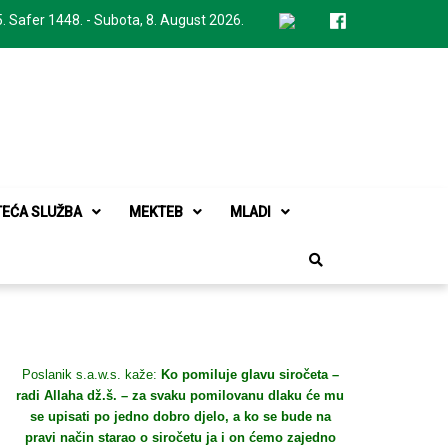
. Safer 1448. - Subota, 8. August 2026.
TEĆA SLUŽBA
MEKTEB
MLADI
Poslanik s.a.w.s. kaže:
Ko pomiluje glavu siročeta –
radi Allaha dž.š. – za svaku pomilovanu dlaku će mu
se upisati po jedno dobro djelo, a ko se bude na
pravi način starao o siročetu ja i on ćemo zajedno