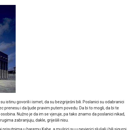
su istinu govorili i ismet, da su bezgriješni bili. Poslanici su odabranici
prenesu i da ljude pravim putem povedu. Da bi to mogli, da bi te
osobina. Nužno je da im se vjeruje, pa tako znamo da poslanici nikad,
 drugima zabranjuju, dakle, griješili nisu.
j prisutnima u haremu Kabe, a mušrici su u nevjerici slušali i bili sigurni