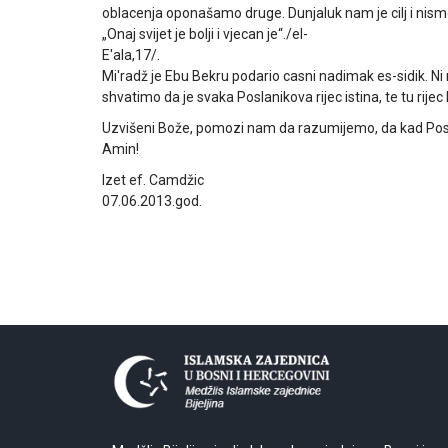
oblacenja oponašamo druge. Dunjaluk nam je cilj i nismo
„Onaj svijet je bolji i vjecan je“./el-
E'ala,17/.
Mi'radž je Ebu Bekru podario casni nadimak es-sidik. N
shvatimo da je svaka Poslanikova rijec istina, te tu ri
Uzvišeni Bože, pomozi nam da razumijemo, da kad Posla
Amin!
Izet ef. Camdžic
07.06.2013.god.