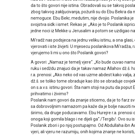
da to što govori nije istina. Obradovali su se takvoj posl
zbog takvog zakljucivanja, požurili su do Ebu Bekra da 
nemoguce. Ebu Bekr, medutim, nije dvojio. Poslanika je
svojstva sidk i ismet. Rekao je: „Ako je to Poslanik ispric
jedne noci iz Mekke u Jerusalim a potom se uzdigao na 
Mi'radž nas podsjeca na jednu veliku istinu, a ona glasi,
vjerovati i iste živjeti. U mjesecu poslanikova Mi'radža
vjerujemo li mi u ono što Poslanik govori?
A govori: „Namaz je temelj vjere“. „Ko bude cuvao namaz,
ruku i sedždu znajuci da je takav namaz Allahov dž.š. 
r.a. prenosi: „Ako neko od vas uzme abdest kako valja, 
dž.š. se toliko tome obraduje kao što se obraduje covje
on s.a.v.s. istinu govori. Šta nam stoji na putu da popu
prihvatimo i živimo?
Poslanik nam govori da znanje sticemo, da je to farz 
sa dobrovoljnim namazom pa kaže da je bolje nauciti neš
širimo, da druge poducavamo. Ebu Hurejre r.a. prenosi o
onoga koji gomila blago i ne dijeli ga“./Tergib/. Ovo su is
Poslanik zbori i po njoj postupajmo. Od Abdullaha ibn Am
vjeri, ali vjeru ne razumiju, onih kojima znanje ne koristi