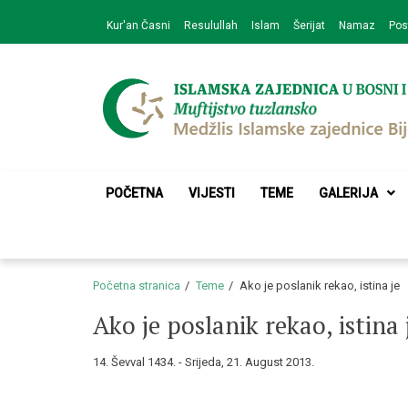
Skip
Skip
Kur'an Časni
Resulullah
Islam
Šerijat
Namaz
Pos
to
to
navigation
content
Medžlis Islamske 
Službena web prezentacija
POČETNA
VIJESTI
TEME
GALERIJA
Početna stranica
Teme
Ako je poslanik rekao, istina je
Ako je poslanik rekao, istina 
14. Ševval 1434. - Srijeda, 21. August 2013.