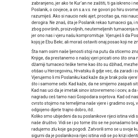
zabranjeno, jer ako te Kur'an ne zaštiti, ti ga iskreno i
Poslanik, o covjece, a on s.a.v.s. ne govori po hiru svom
razumiješ. Ako si naucio neki ajet, procitao ga, nisi nauc
derogira. Ne znaš, šta je Poslanik rekao tumaceci ga, i 
zbog površnih, proizvoljnih, neutemeljenih tumacenja n
jer ono nas i vjeru našu kompromituje. Vjeruješ li da Po
kojoj je Ebu Bekr, ali moraš ostaviti onaj posao koji ne z
Šta nam osim naše ljenosti stoji na putu da sticemo zn
Knjige, da prestanemo o našoj vjeri pricati ono što ona ni
džamiji tumaceci teške teme kao što su džihad, mezhebska r
otišao u Hercegovinu, Hrvatsku ili gdje vec, da zaradi i
Vjerujemo li mi Poslaniku kad kaže da je brak pola vjer
što i samome sebi. Kad kaže, da ne smijemo zaspati sit
Kad nas uci da je imetak sinov istovremeno i ocev, a da
nagradu ceš tamo naci Gospodara svjetova. Kad od nas 
cvrsto stojimo na temeljima naše vjere i gradimo svoj, vl
odgojeno dijete trajno dobro, itd..
Koliko smo ubijedeni da su poslanikove rijeci istina vidi 
naše društvo. Vidi se i po tome što se ne ponašamo bra
radujemo zlu koje ga pogodi. Zatvorili smo se u svoje kuc
sigurni da je poslanikova rijec istina vidi se po krizi id