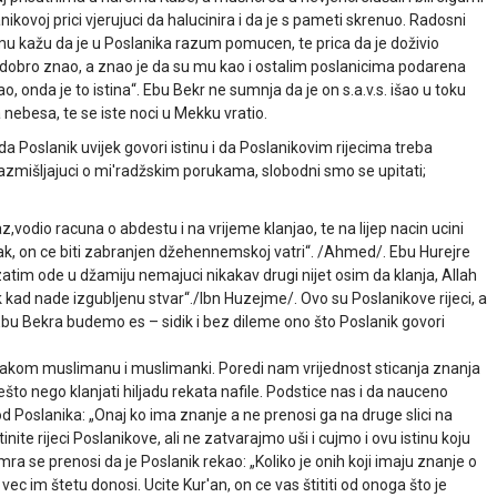
anikovoj prici vjerujuci da halucinira i da je s pameti skrenuo. Radosni
mu kažu da je u Poslanika razum pomucen, te prica da je doživio
 dobro znao, a znao je da su mu kao i ostalim poslanicima podarena
ao, onda je to istina“. Ebu Bekr ne sumnja da je on s.a.v.s. išao u toku
nebesa, te se iste noci u Mekku vratio.
 da Poslanik uvijek govori istinu i da Poslanikovim rijecima treba
, razmišljajuci o mi'radžskim porukama, slobodni smo se upitati;
vodio racuna o abdestu i na vrijeme klanjao, te na lijep nacin ucini
hak, on ce biti zabranjen džehennemskoj vatri“. /Ahmed/. Ebu Hurejre
zatim ode u džamiju nemajuci nikakav drugi nijet osim da klanja, Allah
k kad nade izgubljenu stvar“./Ibn Huzejme/. Ovo su Poslanikove rijeci, a
t Ebu Bekra budemo es – sidik i bez dileme ono što Poslanik govori
svakom muslimanu i muslimanki. Poredi nam vrijednost sticanja znanja
to nego klanjati hiljadu rekata nafile. Podstice nas i da nauceno
d Poslanika: „Onaj ko ima znanje a ne prenosi ga na druge slici na
tinite rijeci Poslanikove, ali ne zatvarajmo uši i cujmo i ovu istinu koju
ra se prenosi da je Poslanik rekao: „Koliko je onih koji imaju znanje o
, vec im štetu donosi. Ucite Kur'an, on ce vas štititi od onoga što je