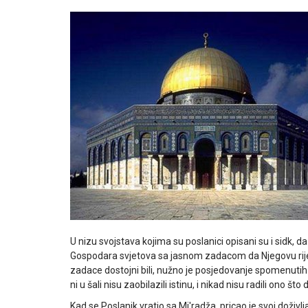
U nizu svojstava kojima su poslanici opisani su i sidk, da 
Gospodara svjetova sa jasnom zadacom da Njegovu rijec 
zadace dostojni bili, nužno je posjedovanje spomenutih 
ni u šali nisu zaobilazili istinu, i nikad nisu radili ono što
Kad se Poslanik vratio sa Mi'radža, pricao je svoj doživlja