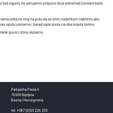
 baš sigurni, ne vjerujemo potpuno da je istina kad Uzvišeni kaže:
i nama ništa ne stoji na putu da se istim nadimkom nakitimo ako
jec kao uputu uzmemo i zarad naše srece na oba svijeta živimo.
nik govori, istinu slušamo.
Patrijarha Pavla 6
76300 Bijeljina
Bosna i Hercegovina
tel: +387 (0)55 226 250