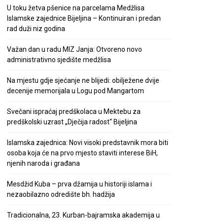
U toku žetva pšenice na parcelama Medžlisa
Islamske zajednice Bijeljina – Kontinuiran i predan
rad duži niz godina
Važan dan u radu MIZ Janja: Otvoreno novo
administrativno sjedište medžlisa
Na mjestu gdje sjećanje ne blijedi: obilježene dvije
decenije memorijala u Logu pod Mangartom
Svečani ispraćaj predškolaca u Mektebu za
predškolski uzrast „Dječija radost“ Bijeljina
Islamska zajednica: Novi visoki predstavnik mora biti
osoba koja će na prvo mjesto staviti interese BiH,
njenih naroda i građana
Mesdžid Kuba – prva džamija u historiji islama i
nezaobilazno odredište bh. hadžija
Tradicionalna, 23. Kurban-bajramska akademija u