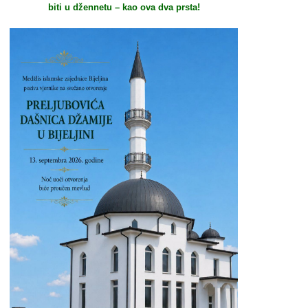
biti u džennetu – kao ova dva prsta!