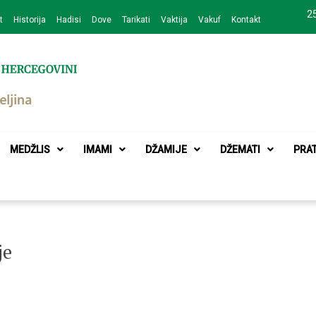
25
t
Historija
Hadisi
Dove
Tarikati
Vaktija
Vakuf
Kontakt
zajednice Bijeljina
MEDŽLIS
IMAMI
DŽAMIJE
DŽEMATI
PRA
je