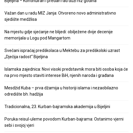
Bijeljina – Kontinuiran i predan rad duži niz godina
Važan dan u radu MIZ Janja: Otvoreno novo administrativno
sjedište medžlisa
Na mjestu gdje sjećanje ne blijedi: obilježene dvije decenije
memorijala u Logu pod Mangartom
Svečani ispraćaj predškolaca u Mektebu za predškolski uzrast
„Dječija radost“ Bijeljina
Islamska zajednica: Novi visoki predstavnik mora biti osoba koja će
na prvo mjesto staviti interese BiH, njenih naroda i građana
Mesdžid Kuba – prva džamija u historiji islama i nezaobilazno
odredište bh. hadžija
Tradicionalna, 23. Kurban-bajramska akademija u Bijeljini
Poruka reisul-uleme povodom Kurban-bajrama: Ostanimo vjerni
sebi i svojoj vjeri