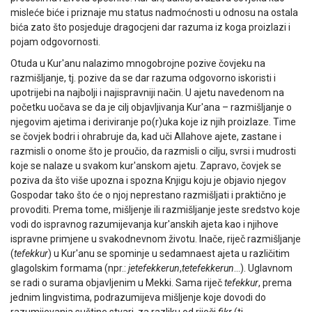
misleće biće i priznaje mu status nadmoćnosti u odnosu na ostala
bića zato što posjeduje dragocjeni dar razuma iz koga proizlazi i
pojam odgovornosti.
Otuda u Kur'anu nalazimo mnogobrojne pozive čovjeku na
razmišljanje, tj. pozive da se dar razuma odgovorno iskoristi i
upotrijebi na najbolji i najispravniji način. U ajetu navedenom na
početku uočava se da je cilj objavljivanja Kur'ana – razmišljanje o
njegovim ajetima i deriviranje po(r)uka koje iz njih proizlaze. Time
se čovjek bodri i ohrabruje da, kad uči Allahove ajete, zastane i
razmisli o onome što je proučio, da razmisli o cilju, svrsi i mudrosti
koje se nalaze u svakom kur'anskom ajetu. Zapravo, čovjek se
poziva da što više upozna i spozna Knjigu koju je objavio njegov
Gospodar tako što će o njoj neprestano razmišljati i praktično je
provoditi. Prema tome, mišljenje ili razmišljanje jeste sredstvo koje
vodi do ispravnog razumijevanja kur'anskih ajeta kao i njihove
ispravne primjene u svakodnevnom životu. Inače, riječ razmišljanje
(
tefekkur
) u Kur'anu se spominje u sedamnaest ajeta u različitim
glagolskim formama (npr.:
jetefekkerun
,
tetefekkerun
…). Uglavnom
se radi o surama objavljenim u Mekki. Sama riječ
tefekkur
, prema
jednim lingvistima, podrazumijeva mišljenje koje dovodi do