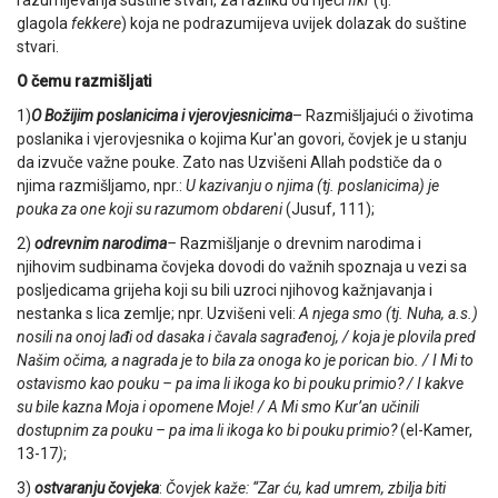
razumijevanja suštine stvari, za razliku od riječi
fikr
(tj.
glagola
fekkere
) koja ne podrazumijeva uvijek dolazak do suštine
stvari.
O čemu razmišljati
1)
O Božijim poslanicima i vjerovjesnicima
– Razmišljajući o životima
poslanika i vjerovjesnika o kojima Kur'an govori, čovjek je u stanju
da izvuče važne pouke. Zato nas Uzvišeni Allah podstiče da o
njima razmišljamo, npr.:
U kazivanju o njima (tj. poslanicima) je
pouka za one koji su razumom obdareni
(Jusuf, 111);
2)
o
drevnim narodima
–
Razmišljanje o drevnim narodima i
njihovim sudbinama čovjeka dovodi do važnih spoznaja u vezi sa
posljedicama grijeha koji su bili uzroci njihovog kažnjavanja i
nestanka s lica zemlje; npr. Uzvišeni veli:
A njega smo (tj. Nuha, a.s.)
nosili na onoj lađi od dasaka i čavala sagrađenoj, / koja je plovila pred
Našim očima, a nagrada je to bila za onoga ko je porican bio. / I Mi to
ostavismo kao pouku – pa ima li ikoga ko bi pouku primio? / I kakve
su bile kazna Moja i opomene Moje! / A Mi smo Kur’an učinili
dostupnim za pouku – pa ima li ikoga ko bi pouku primio?
(el-Kamer,
13-17
)
;
3)
o
stvaranju čovjeka
:
Čovjek kaže: “Zar ću, kad umrem, zbilja biti