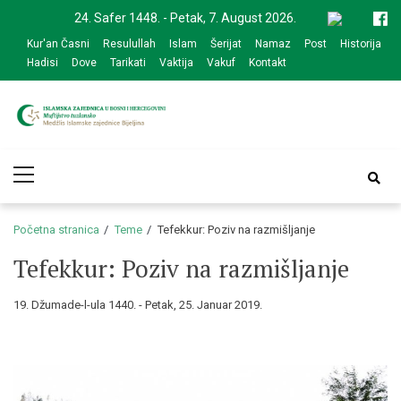
Skip
Skip
24. Safer 1448. - Petak, 7. August 2026.
to
to
Kur'an Časni
Resulullah
Islam
Šerijat
Namaz
Post
Historija
navigation
content
Hadisi
Dove
Tarikati
Vaktija
Vakuf
Kontakt
Medžlis Islamske
Službena web prezentacija
Primary
zajednice Bijeljina
Menu
Početna stranica
Teme
Tefekkur: Poziv na razmišljanje
Tefekkur: Poziv na razmišljanje
19. Džumade-l-ula 1440. - Petak, 25. Januar 2019.