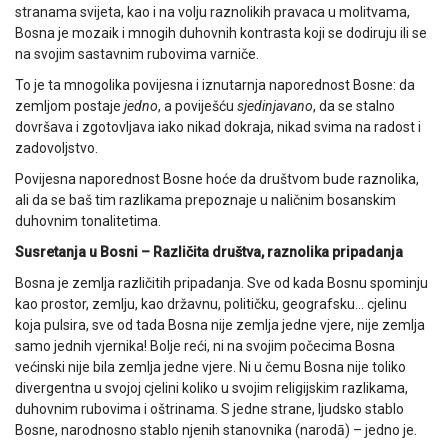
stranama svijeta, kao i na volju raznolikih pravaca u molitvama,
Bosna je mozaik i mnogih duhovnih kontrasta koji se dodiruju ili se
na svojim sastavnim rubovima varniče.
To je ta mnogolika povijesna i iznutarnja naporednost Bosne: da
zemljom postaje
jedno
, a poviješću
sjedinjavano
, da se stalno
dovršava i zgotovljava iako nikad dokraja, nikad svima na radost i
zadovoljstvo.
Povijesna naporednost Bosne hoće da društvom bude raznolika,
ali da se baš tim razlikama prepoznaje u naličnim bosanskim
duhovnim tonalitetima.
Susretanja u Bosni – Različita društva, raznolika pripadanja
Bosna je zemlja različitih pripadanja. Sve od kada Bosnu spominju
kao prostor, zemlju, kao državnu, političku, geografsku… cjelinu
koja pulsira, sve od tada Bosna nije zemlja jedne vjere, nije zemlja
samo jednih vjernika! Bolje reći, ni na svojim počecima Bosna
većinski nije bila zemlja jedne vjere. Ni u čemu Bosna nije toliko
divergentna u svojoj cjelini koliko u svojim religijskim razlikama,
duhovnim rubovima i oštrinama. S jedne strane, ljudsko stablo
Bosne, narodnosno stablo njenih stanovnika (narodā) – jedno je.