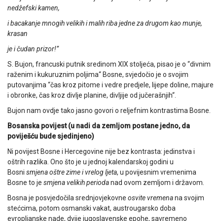
nedžefski kamen,
i bacakanje mnogih velikih i malih riba jedne za drugom kao munje,
krasan
je i čudan prizor!”
S. Bujon, francuski putnik sredinom XIX stoljeća, pisao je o “divnim
raženim i kukuruznim poljima“ Bosne, svjedočio je o svojim
putovanjima “čas kroz pitome i vedre predjele, lijepe doline, majure
i obronke, čas kroz divlje planine, divljije od jučerašnjih“.
Bujon nam ovdje tako jasno govori o reljefnim kontrastima Bosne.
Bosanska povijest (u nadi da zemljom postane jedno, da
poviješću bude sjedinjeno)
Ni povijest Bosne i Hercegovine nije bez kontrasta: jedinstva i
oštrih razlika. Ono što je u jednoj kalendarskoj godini u
Bosni
smjena oštre zime i vrelog ljeta
, u povijesnim vremenima
Bosne to je
smjena velikih perioda
nad ovom zemljom i državom.
Bosna je posvjedočila srednjovjekovne
osvite vremena
na svojim
stećcima, potom osmanski vakat, austrougarsko doba
evropljanske nade, dvije jugoslavenske epohe, savremeno