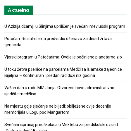
Aktuelno
U Azizija džamiji u Glinjima upriličen je svečani mevludski program
Potočari: Reisul-ulema predvodio dženazu za deset žrtava
genocida
Vjerski program u Potočarima: Ovdje je počinjeno planetarno zlo
U toku žetva pšenice na parcelama Medžlisa Islamske zajednice
Bijeljina – Kontinuiran i predan rad duži niz godina
Važan dan u radu MIZ Janja: Otvoreno novo administrativno
sjedište medžlisa
Na mjestu gdje sjećanje ne blijedi: obilježene dvije decenije
memorijala u Logu pod Mangartom
Svečani ispraćaj predškolaca u Mektebu za predškolski uzrast
„Dječija radost“ Bijeljina