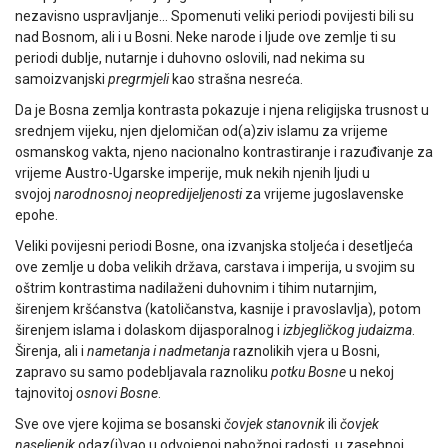
nezavisno uspravljanje… Spomenuti veliki periodi povijesti bili su
nad Bosnom, ali i u Bosni. Neke narode i ljude ove zemlje ti su
periodi dublje, nutarnje i duhovno oslovili, nad nekima su
samoizvanjski
pregrmjeli
kao strašna nesreća.
Da je Bosna zemlja kontrasta pokazuje i njena religijska trusnost u
srednjem vijeku, njen djelomičan od(a)ziv islamu za vrijeme
osmanskog vakta, njeno nacionalno kontrastiranje i razuđivanje za
vrijeme Austro-Ugarske imperije, muk nekih njenih ljudi u
svojoj
narodnosnoj neopredijeljenosti
za vrijeme jugoslavenske
epohe.
Veliki povijesni periodi Bosne, ona izvanjska stoljeća i desetljeća
ove zemlje u doba velikih država, carstava i imperija, u svojim su
oštrim kontrastima nadilaženi duhovnim i tihim nutarnjim,
širenjem kršćanstva (katoličanstva, kasnije i pravoslavlja), potom
širenjem islama i dolaskom dijasporalnog i
izbjegličkog judaizma
.
Širenja, ali i
nametanja i nadmetanja
raznolikih vjera u Bosni,
zapravo su samo podebljavala raznoliku
potku Bosne
u nekoj
tajnovitoj
osnovi Bosne
.
Sve ove vjere kojima se bosanski
čovjek stanovnik
ili
čovjek
naseljenik
odaz(i)vao u odvojenoj nabožnoj radosti, u zasebnoj