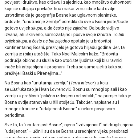
povijest i društvo, kao državu i zajednicu, kao mnoštvo duhovnosti
koje se odbijaju i privlače. Ima makar zrno istine kad ovdje
ustvrdimo da je geografija Bosne kao uglavnom planinske,
brdovite, “unutrašnje zemlje“ odredila da sve u Bosni jeste/bude
gotovo uvijek
skupa,
a da često nije
zajedno
. Da bude vidljivo
izvana, ali i skriveno, samozatajno i posve svoje iznutra. To
biti
uvijek skupa, a često ne biti zajedno
opstalo je u brdovitoj
kontinentalnoj Bosni, preživjelo je gotovo hiljadu godina. Jer, ta
zemlja je (bila) utočište. Tako Noel Malcolm kaže: “Brdovita
područja obično su služila kao utočište ljudima koji bi u ravnici
inače bili istrijebljeni ili prognani. Treba se samo sjetiti kako su
preživjeli Baski u Pirenejima…”
Na Bosnu kao “unutarnju zemlju“ (
Terra interior
) u koju
se
ulazi
ukazao je i Ivan Lovrenović. Bosnu su mnogi opisali i kao
zemlju u prošlosti “prilično izdvojenu od ostalih,“ na primjer tako je
Bosna ovdje stanovala u XIII stoljeću. Također, napisane su i
mnoge stranice o “udaljenosti Bosne“ u nekim povijesnim
periodima.
Sve to, ta “unutarnjost Bosne“, njena “izdvojenost“ od drugih, njena
“udaljenost“ – učinili su da se Bosna u srednjem vijeku preobrazi
iz
prostora
u
zemlju
, i da se, potom, zatrajno iz te
zemlje
formira