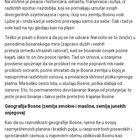
Na stotine je pisaca i historičara, isihasta, franjevaca i sufija, iz
različitih epoha i razdoblja, koji se pomaljaju iznutar svojih
divergentnih svjetonazora i vjera, i koji ovu zemlju Bosnu
vole
.
Ljube je i onda kad je sebično prisvajaju samo za sebe. Čak i tad je
vole kad na nju gledaju kao na plijen.
Teško je pisati o Bosni a da joj se ne udvara. Naročito se to čini(lo) u
periodima bosanskoga mira (zapravo dužih i
vedrih
primirja
između strašnih ratova!), kad se bosanski čovjek počne
kajati, iako to on čini posve rijetko. Tad on iznova, u stanjima
povišene spoznaje da se prošlost ne može popraviti niti nade
prošlosti ostvariti, počne shvatati da je Bosna zemlja u kojoj je
nasuprotna različitost
osnova
, a privlačeća sličnost
potka
njenoga
platna. Ma koliko često bila, u slučaju Bosne, potka slabija od
osnove. Eto, to permanentno dovršavanje
tkanja od proturječja
, to
jeste pravo bivanje i takvo jeste pretežno trajanje Bosne.
Geografija Bosne (zemlja smokve i masline, zemlja junskih
snjegova)
Kao da su raznolikosti geografije Bosne, njena tla u svojoj
razmještenosti planina i kraških polja, u rasprostrtosti posavskih i
sprečanskih ravnica, u najvećem obimu oblikovali Bosnu kao