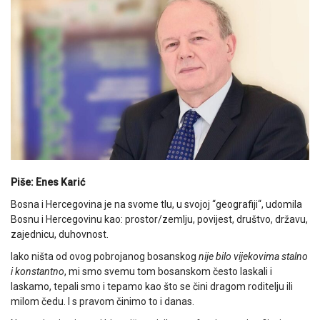
Piše: Enes Karić
Bosna i Hercegovina je na svome tlu, u svojoj “geografiji“, udomila
Bosnu i Hercegovinu kao: prostor/zemlju, povijest, društvo, državu,
zajednicu, duhovnost.
Iako ništa od ovog pobrojanog bosanskog
nije bilo vijekovima stalno
i konstantno
, mi smo svemu tom bosanskom često laskali i
laskamo, tepali smo i tepamo kao što se čini dragom roditelju ili
milom čedu. I s pravom činimo to i danas.