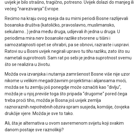
uvijek je bilo strašno, tragično, potresno. Uvijek dolazi do manjeg ili
većeg “narezivanja“ Evrope.
Recimo na kraju ovog eseja da su mirni periodi Bosne razlijevali
bosanska društva (katoličko, pravoslavno, muslimansko,
sekularno…) jedna među druga, udijevali ih jedna u druga. U
periodima mira
nerv bosanske razlike
stvorene u tišini i
samozatajnosti opet se ohrabri, pa se obnovi, razraste i uspravi.
Ratovi su u Bosni uvijek negirali upravo tu
tihu razliku
, zato što su
nametali suprotnosti. Sam rat po sebi je jedna suprotnost svemu
što se realizira u životu.
Možda ova izvanjska i nutarnja zamršenost Bosne više nije uzor
nikome u velikim megadržavnim projektima i alijansama moći,
možda se tu zemlju još ponegdje može označiti kao “divlju“,
možda je u njoj
previše
toga što pripada “drugome“ pored čega
treba proći tiho, možda je Bosna još uvijek zemlja
raznoraznih
nepotrebnih obzira
spram susjeda, komšije, čovjeka
drukčije vjere. Možda je sve to tako.
Ali, šta je alternativa u ovom savremenom svijetu koji svakim
danom postaje sve raznolikiji?