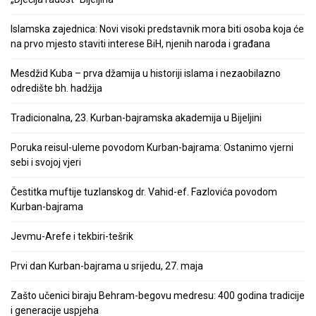
Islamska zajednica: Novi visoki predstavnik mora biti osoba koja će
na prvo mjesto staviti interese BiH, njenih naroda i građana
Mesdžid Kuba – prva džamija u historiji islama i nezaobilazno
odredište bh. hadžija
Tradicionalna, 23. Kurban-bajramska akademija u Bijeljini
Poruka reisul-uleme povodom Kurban-bajrama: Ostanimo vjerni
sebi i svojoj vjeri
Čestitka muftije tuzlanskog dr. Vahid-ef. Fazlovića povodom
Kurban-bajrama
Jevmu-Arefe i tekbiri-tešrik
Prvi dan Kurban-bajrama u srijedu, 27. maja
Zašto učenici biraju Behram-begovu medresu: 400 godina tradicije
i generacije uspjeha