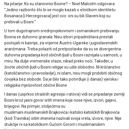
Na pitanje: Ko su stanovnici Bosne? – Noel Malcolm odgovara:
“Jedino razborito što bi se moglo kazati o etničkom identitetu
Bosanaca [i Hercegovaca] jest ovo: oni su bili Slaveni koji su
prebivali u Bosni.“
U tom dugotrajnom srednjovjekovnom i osmanskom prebivanju
Bosna se duhovno granala. Nisu izbori pripadništava prestali
postojati ni kasnije, za vrijeme Austro-Ugarske i jugoslavenskih
aranžmana. Treba polaziti od pretpostavke da su se divergentna
duhovna pripadanja kod
običnih ljudi
u Bosni razvijala u samosti, u
miru. Na dulje vremenske staze, nikad preko noći. Također, u
živote
običnih ljudi
u Bosni religije su ušle slobodno. Ni kršćanstvo
(katoličanstvo i pravoslavlje), ni islam, nisu mogli pridobiti običnog
čovjeka bez slobode. Da je bilo tako potvrđuje (i danas) vjerska i
religijska mješovitost
obične Bosne
.
I danas (usprkos strašnih agresija i ratova) vidi se pripadanje zemlji
Bosni kroz jasni govor istih imena koje nose njive, izvori, gajevi,
brijegovi. Na primjer, stoljećima su
muslimani
muslimanskih
Brajkovića i katolici
katoličkih
Brajkovića
(kod Travnika)
istim imenima
nazivali svoja vrela, izvore, njive. Nije
drukčije ni sa katoličkom Gučom Gorom i muslimanskim