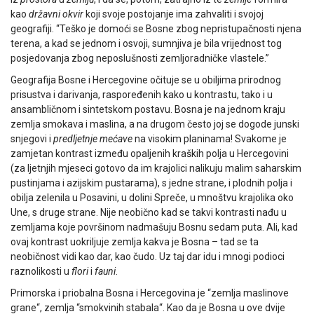
kao
državni okvir
koji svoje postojanje ima zahvaliti i svojoj
geografiji. “Teško je domoći se Bosne zbog nepristupačnosti njena
terena, a kad se jednom i osvoji, sumnjiva je bila vrijednost tog
posjedovanja zbog neposlušnosti zemljoradničke vlastele.”
Geografija Bosne i Hercegovine očituje se u obiljima prirodnog
prisustva i darivanja, raspoređenih kako u kontrastu, tako i u
ansambličnom i sintetskom postavu. Bosna je na jednom kraju
zemlja smokava i maslina, a na drugom često joj se dogode junski
snjegovi i
predljetnje mećave
na visokim planinama! Svakome je
zamjetan kontrast između opaljenih kraških polja u Hercegovini
(za ljetnjih mjeseci gotovo da im krajolici nalikuju malim saharskim
pustinjama i azijskim pustarama), s jedne strane, i plodnih polja i
obilja zelenila u Posavini, u dolini Spreče, u mnoštvu krajolika oko
Une, s druge strane. Nije neobično kad se takvi kontrasti nađu u
zemljama koje površinom nadmašuju Bosnu sedam puta. Ali, kad
ovaj kontrast uokriljuje zemlja kakva je Bosna – tad se ta
neobičnost vidi kao dar, kao čudo. Uz taj dar idu i mnogi podioci
raznolikosti u
flori
i
fauni
.
Primorska i priobalna Bosna i Hercegovina je “zemlja maslinove
grane“, zemlja “smokvinih stabala“. Kao da je Bosna u ove dvije