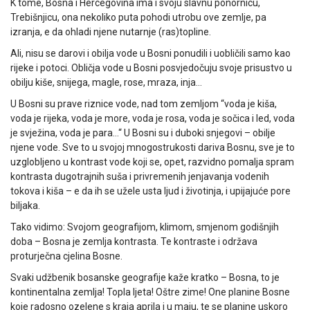
K tome, Bosna i Hercegovina ima i svoju slavnu ponornicu,
Trebišnjicu, ona nekoliko puta pohodi utrobu ove zemlje, pa
izranja, e da ohladi njene nutarnje (ras)topline.
Ali, nisu se darovi i obilja vode u Bosni ponudili i uobličili samo kao
rijeke i potoci. Obličja vode u Bosni posvjedočuju svoje prisustvo u
obilju kiše, snijega, magle, rose, mraza, inja…
U Bosni su prave riznice vode, nad tom zemljom “voda je kiša,
voda je rijeka, voda je more, voda je rosa, voda je sočica i led, voda
je svježina, voda je para…“ U Bosni su i duboki snjegovi – obilje
njene vode. Sve to u svojoj mnogostrukosti dariva Bosnu, sve je to
uzglobljeno u kontrast vode koji se, opet, razvidno pomalja spram
kontrasta dugotrajnih suša i privremenih jenjavanja vodenih
tokova i kiša – e da ih se užele usta ljud i životinja, i upijajuće pore
biljaka.
Tako vidimo: Svojom geografijom, klimom, smjenom godišnjih
doba – Bosna je zemlja kontrasta. Te kontraste i održava
proturječna cjelina Bosne.
Svaki udžbenik bosanske geografije kaže kratko – Bosna, to je
kontinentalna zemlja! Topla ljeta! Oštre zime! One planine Bosne
koje radosno ozelene s kraja aprila i u maju, te se planine uskoro