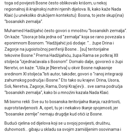
toga od povijesti Bosne često oblikovalo krišom, u nekoj
regionalnoj ili
krajinskoj nutrini
njenih dijelova. Ili, kako kaže Nada
Klaić (u unekoliko drukčijem kontekstu): Bosna, to jeste skup(ina)
“bosanskih zemalja“.
Muhamed Hadžijahić često govori o mnoštvu “bosanskih zemalja“.
On kaže: “Usora je bila jedna od ”zemalja” koja se rano povezala s
eponimnom Bosnom. “Hadžijahić još dodaje: “… župe Drina i
Zagorje na jugoistočnoj periferiji Bosne… [su] teritorijalne
tekovine Bosne.“ Prema Hadžijahiću, župa Rama se potkraj XII
stoljeća “izjednačavala s Bosnom“. Domalo dalje, govoreći o župi
Neretvi, on kaže: “Ušla je [Neretva] u okvir Bosne najkasnije
sredinom XI stoljeća.“Isti autor, također, govori o “ranoj integraciji
zahumskog područja i Bosne.“ Eto tako su krajevi: Drina, Usora,
Soli, Neretva, Zagorje, Rama, Donji Kraj(ev)i… sve sama područja
“bosanskih zemalja“, kako bi
u množini
kazala Nada Klaić.
Mi bismo rekli: Sve su to bosanska
teritorijalna tkanja
, razdrtosti,
suprotstavljenosti. A, opet, tu je i nekakvo
tkanje spojenosti
, jer
“bosanske zemlje“ nemaju drugdje kud otići iz Bosne.
Budući cjelina od dijelova koji se u svojoj povijesti, društvu,
duhovnosti… gibaju u skladu sa svojim zamišljenim osovinama i