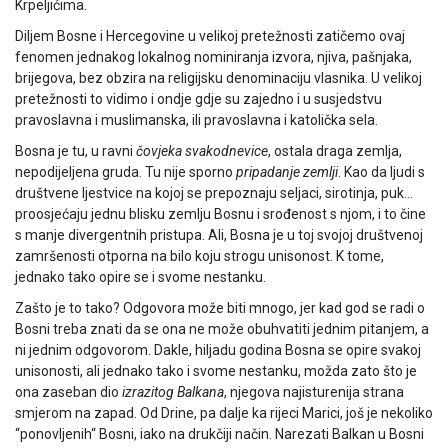
Krpeljićima.
Diljem Bosne i Hercegovine u velikoj pretežnosti zatičemo ovaj
fenomen jednakog lokalnog nominiranja izvora, njiva, pašnjaka,
brijegova, bez obzira na religijsku denominaciju vlasnika. U velikoj
pretežnosti to vidimo i ondje gdje su zajedno i u susjedstvu
pravoslavna i muslimanska, ili pravoslavna i katolička sela.
Bosna je tu, u ravni
čovjeka svakodnevice
, ostala draga zemlja,
nepodijeljena gruda. Tu nije sporno
pripadanje zemlji
. Kao da ljudi s
društvene ljestvice na kojoj se prepoznaju seljaci, sirotinja, puk…
proosjećaju jednu blisku zemlju Bosnu i srođenost s njom, i to čine
s manje divergentnih pristupa. Ali, Bosna je u toj svojoj društvenoj
zamršenosti otporna na bilo koju strogu unisonost. K tome,
jednako tako opire se i svome nestanku.
Zašto je to tako? Odgovora može biti mnogo, jer kad god se radi o
Bosni treba znati da se ona ne može obuhvatiti jednim pitanjem, a
ni jednim odgovorom. Dakle, hiljadu godina Bosna se opire svakoj
unisonosti, ali jednako tako i svome nestanku, možda zato što je
ona zaseban dio
izrazitog Balkana
, njegova najisturenija strana
smjerom na zapad. Od Drine, pa dalje ka rijeci Marici, još je nekoliko
“ponovljenih“ Bosni, iako na drukčiji način. Narezati Balkan u Bosni