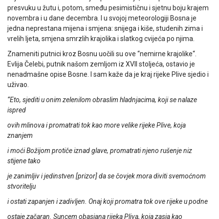
presvuku u žutu i, potom, smeđu pesimističnu i sjetnu boju krajem
novembra i u dane decembra. I u svojoj meteorologiji Bosna je
jedna neprestana mijena i smjena: snijega i kiše, studenih zima i
vrelih ljeta, smjena smrzlih krajolika i slatkog cvijeća po njima.
Znameniti putnici kroz Bosnu uočili su ove “nemirne krajolike“.
Evlija Čelebi, putnik našom zemljom iz XVII stoljeća, ostavio je
nenadmašne opise Bosne. I sam kaže da je kraj rijeke Plive sjedio i
uživao.
“Eto, sjediti u onim zelenilom obraslim hladnjacima, koji se nalaze
ispred
ovih mlinova i promatrati tok kao more velike rijeke Plive, koja
znanjem
i moći Božijom protiče iznad glave, promatrati njeno rušenje niz
stijene tako
je zanimljiv i jedinstven [prizor] da se čovjek mora diviti svemoćnom
stvoritelju
i ostati zapanjen i zadivljen. Onaj koji promatra tok ove rijeke u podne
ostaje začaran. Suncem obasjana rijeka Pliva, koja zasja kao