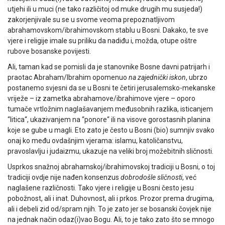
utjehi ili u muci (ne tako različitoj od muke drugih mu susjeda!)
zakorjenjivale su se u svome veoma prepoznatljivom
abrahamovskom/ibrahimovskom stablu u Bosni. Dakako, te sve
vjere i religije imale su priliku da nadiđu i, možda, otupe oštre
rubove bosanske povijesti.
Ali, taman kad se pomisli da je stanovnike Bosne davni patrijarh i
praotac Abraham/Ibrahim opomenuo
na zajednički iskon
, ubrzo
postanemo svjesni da se u Bosni te četiri jerusalemsko-mekanske
vriježe – iz zametka abrahamove/ibrahimove vjere – oporo
tumače vrtložnim naglašavanjem međusobnih razlika, isticanjem
“litica“, ukazivanjem na “ponore“ ili na visove gorostasnih planina
koje se gube u magli. Eto zato je često u Bosni (bio) sumnjiv svako
onaj ko među ovdašnjim vjerama: islamu, katoličanstvu,
pravoslavlju i judaizmu, ukazuje na veliki broj možebitnih sličnosti.
Usprkos snažnoj abrahamskoj/ibrahimovskoj tradiciji u Bosni, o toj
tradiciji ovdje nije nađen konsenzus
dobrodošle sličnosti
, već
naglašene različnosti. Tako vjere i religije u Bosni često jesu
pobožnost, ali i inat. Duhovnost, ali i prkos. Prozor prema drugima,
ali i debeli zid od/spram njih. To je zato jer se bosanski čovjek nije
na jednak način odaz(i)vao Bogu. Ali, to je tako zato što se mnogo