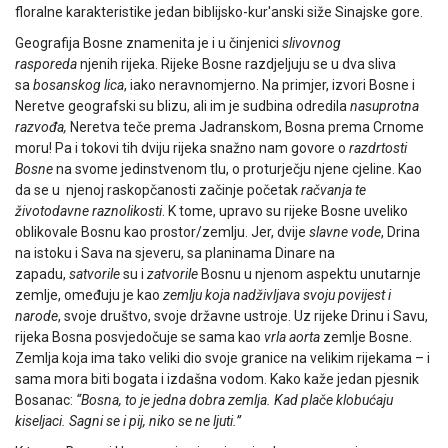
floralne karakteristike jedan biblijsko-kur'anski siže Sinajske gore.
Geografija Bosne znamenita je i u činjenici
slivovnog
rasporeda
njenih rijeka. Rijeke Bosne razdjeljuju se u dva sliva
sa
bosanskog lica
, iako neravnomjerno. Na primjer, izvori Bosne i
Neretve geografski su blizu, ali im je sudbina odredila
nasuprotna
razvođa,
Neretva teče prema Jadranskom, Bosna prema Crnome
moru! Pa i tokovi tih dviju rijeka snažno nam govore o
razdrtosti
Bosne
na svome jedinstvenom tlu, o proturječju njene cjeline. Kao
da se u njenoj raskopčanosti začinje početak
račvanja te
životodavne raznolikosti
. K tome, upravo su rijeke Bosne uveliko
oblikovale Bosnu kao prostor/zemlju. Jer, dvije
slavne vode
, Drina
na istoku i Sava na sjeveru, sa planinama Dinare na
zapadu,
satvorile
su i
zatvorile
Bosnu u njenom aspektu unutarnje
zemlje, omeđuju je kao
zemlju koja nadživljava svoju povijest
i
narode
, svoje društvo, svoje državne ustroje. Uz rijeke Drinu i Savu,
rijeka Bosna posvjedočuje se sama kao
vrla aorta
zemlje Bosne.
Zemlja koja ima tako veliki dio svoje granice na velikim rijekama – i
sama mora biti bogata i izdašna vodom. Kako kaže jedan pjesnik
Bosanac:
“
Bosna, to je jedna dobra zemlja.
Kad plače klobućaju
kiseljaci. Sagni se i pij, niko se ne ljuti.”