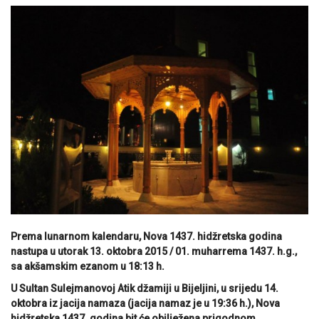
Prema lunarnom kalendaru, Nova 1437. hidžretska godina
nastupa u utorak 13. oktobra 2015 / 01. muharrema 1437. h.g.,
sa akšamskim ezanom u 18:13 h.
U Sultan Sulejmanovoj Atik džamiji u Bijeljini, u srijedu 14.
oktobra iz jacija namaza (jacija namaz je u 19:36 h.), Nova
hidžretska 1437. godina bit će obilježena prigodnom