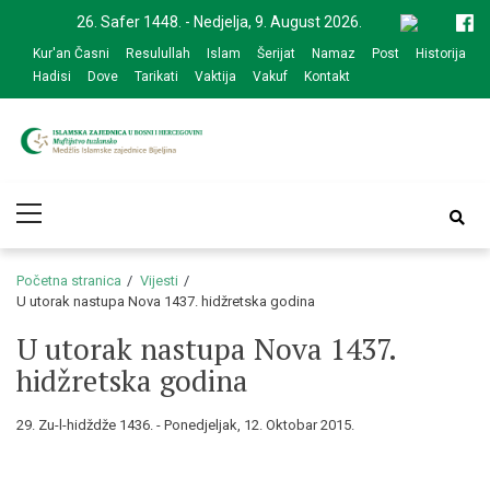
Skip
Skip
26. Safer 1448. - Nedjelja, 9. August 2026.
to
to
Kur'an Časni
Resulullah
Islam
Šerijat
Namaz
Post
Historija
navigation
content
Hadisi
Dove
Tarikati
Vaktija
Vakuf
Kontakt
Medžlis Islamske
Službena web prezentacija
Primary
zajednice Bijeljina
Menu
Početna stranica
Vijesti
U utorak nastupa Nova 1437. hidžretska godina
U utorak nastupa Nova 1437.
hidžretska godina
29. Zu-l-hidždže 1436. - Ponedjeljak, 12. Oktobar 2015.