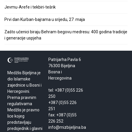
Jevmu-Arefe i tekbiri-tešrik
Prvi dan Kurban-bajrama u srijedu, 27. maja
Zašto učenici biraju Behram-begovu medresu: 400 godina tradicije
i generacije uspjeha
Patrijarha Pavla 6
76300 Bijeljina
Bosna i
Medžlis Bijeljina je
Hercegovina
dio Islamske
zajednice u Bosni i
tel: +387 (0)55 226
Hercegovini.
250
Prema pravnim
+387 (0)55 226
regulativama
251
Medžlis je pravno
fax: +387 (0)55
lice kojeg
226 252
predstavljaju
info@mizbijeljina.ba
predsjednik i glavni