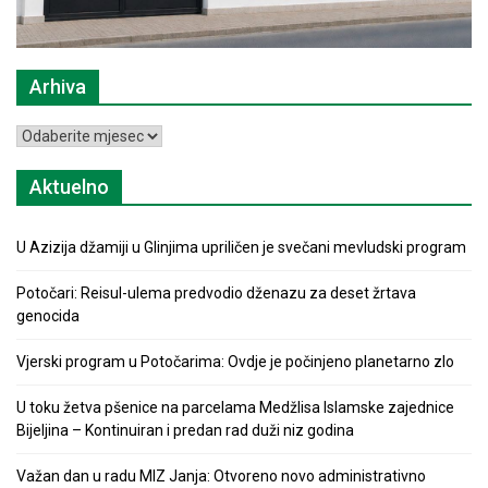
Arhiva
Arhiva
Aktuelno
U Azizija džamiji u Glinjima upriličen je svečani mevludski program
Potočari: Reisul-ulema predvodio dženazu za deset žrtava
genocida
Vjerski program u Potočarima: Ovdje je počinjeno planetarno zlo
U toku žetva pšenice na parcelama Medžlisa Islamske zajednice
Bijeljina – Kontinuiran i predan rad duži niz godina
Važan dan u radu MIZ Janja: Otvoreno novo administrativno