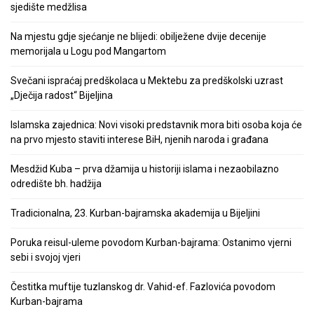
sjedište medžlisa
Na mjestu gdje sjećanje ne blijedi: obilježene dvije decenije
memorijala u Logu pod Mangartom
Svečani ispraćaj predškolaca u Mektebu za predškolski uzrast
„Dječija radost“ Bijeljina
Islamska zajednica: Novi visoki predstavnik mora biti osoba koja će
na prvo mjesto staviti interese BiH, njenih naroda i građana
Mesdžid Kuba – prva džamija u historiji islama i nezaobilazno
odredište bh. hadžija
Tradicionalna, 23. Kurban-bajramska akademija u Bijeljini
Poruka reisul-uleme povodom Kurban-bajrama: Ostanimo vjerni
sebi i svojoj vjeri
Čestitka muftije tuzlanskog dr. Vahid-ef. Fazlovića povodom
Kurban-bajrama