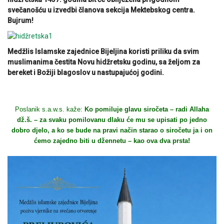
svečanošću u izvedbi članova sekcija Mektebskog centra.
Bujrum!
Medžlis Islamske zajednice Bijeljina koristi priliku da svim
muslimanima čestita Novu hidžretsku godinu, sa željom za
bereket i Božiji blagoslov u nastupajućoj godini.
Poslanik s.a.w.s. kaže:
Ko pomiluje glavu siročeta – radi Allaha
dž.š. – za svaku pomilovanu dlaku će mu se upisati po jedno
dobro djelo, a ko se bude na pravi način starao o siročetu ja i on
ćemo zajedno biti u džennetu – kao ova dva prsta!