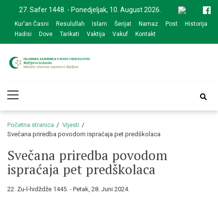
Skip
Skip
27. Safer 1448. - Ponedjeljak, 10. August 2026.
to
to
Kur'an Časni
Resulullah
Islam
Šerijat
Namaz
Post
Historija
navigation
content
Hadisi
Dove
Tarikati
Vaktija
Vakuf
Kontakt
Medžlis Islamske
Službena web prezentacija
Primary
zajednice Bijeljina
Menu
Početna stranica
Vijesti
Svečana priredba povodom ispraćaja pet predškolaca
Svečana priredba povodom
ispraćaja pet predškolaca
22. Zu-l-hidždže 1445. - Petak, 28. Juni 2024.