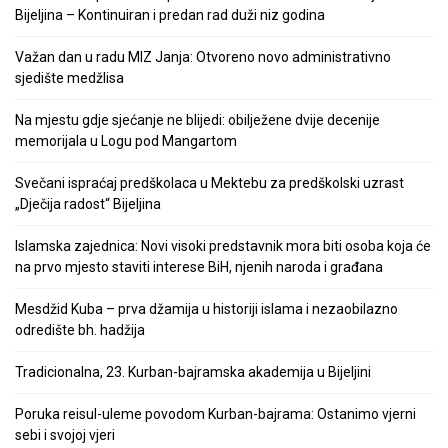
Bijeljina – Kontinuiran i predan rad duži niz godina
Važan dan u radu MIZ Janja: Otvoreno novo administrativno
sjedište medžlisa
Na mjestu gdje sjećanje ne blijedi: obilježene dvije decenije
memorijala u Logu pod Mangartom
Svečani ispraćaj predškolaca u Mektebu za predškolski uzrast
„Dječija radost“ Bijeljina
Islamska zajednica: Novi visoki predstavnik mora biti osoba koja će
na prvo mjesto staviti interese BiH, njenih naroda i građana
Mesdžid Kuba – prva džamija u historiji islama i nezaobilazno
odredište bh. hadžija
Tradicionalna, 23. Kurban-bajramska akademija u Bijeljini
Poruka reisul-uleme povodom Kurban-bajrama: Ostanimo vjerni
sebi i svojoj vjeri