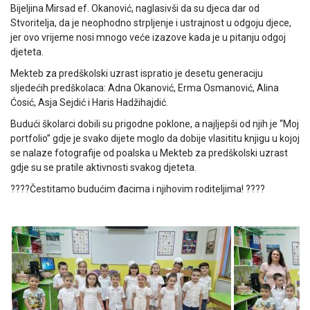
Bijeljina Mirsad ef. Okanović, naglasivši da su djeca dar od
Stvoritelja, da je neophodno strpljenje i ustrajnost u odgoju djece,
jer ovo vrijeme nosi mnogo veće izazove kada je u pitanju odgoj
djeteta.
Mekteb za predškolski uzrast ispratio je desetu generaciju
sljedećih predškolaca: Adna Okanović, Erma Osmanović, Alina
Ćosić, Asja Sejdić i Haris Hadžihajdić.
Budući školarci dobili su prigodne poklone, a najljepši od njih je “Moj
portfolio” gdje je svako dijete moglo da dobije vlasititu knjigu u kojoj
se nalaze fotografije od poalska u Mekteb za predškolski uzrast
gdje su se pratile aktivnosti svakog djeteta.
????Čestitamo budućim đacima i njihovim roditeljima! ????