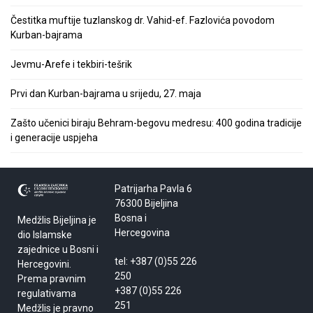
Čestitka muftije tuzlanskog dr. Vahid-ef. Fazlovića povodom
Kurban-bajrama
Jevmu-Arefe i tekbiri-tešrik
Prvi dan Kurban-bajrama u srijedu, 27. maja
Zašto učenici biraju Behram-begovu medresu: 400 godina tradicije
i generacije uspjeha
Patrijarha Pavla 6
76300 Bijeljina
Bosna i
Medžlis Bijeljina je
Hercegovina
dio Islamske
zajednice u Bosni i
tel: +387 (0)55 226
Hercegovini.
250
Prema pravnim
+387 (0)55 226
regulativama
251
Medžlis je pravno