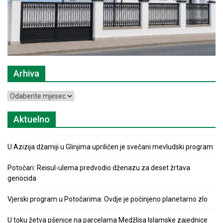
Arhiva
Arhiva
Aktuelno
U Azizija džamiji u Glinjima upriličen je svečani mevludski program
Potočari: Reisul-ulema predvodio dženazu za deset žrtava
genocida
Vjerski program u Potočarima: Ovdje je počinjeno planetarno zlo
U toku žetva pšenice na parcelama Medžlisa Islamske zajednice