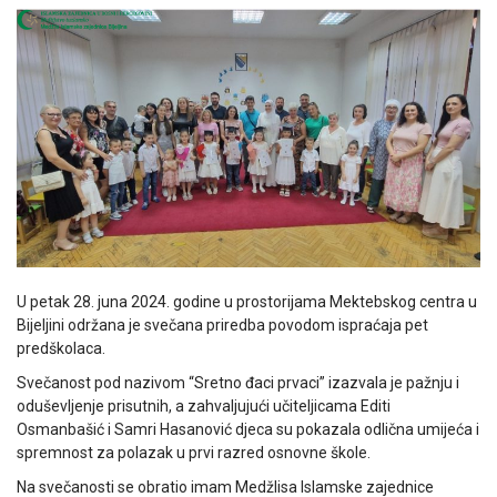
U petak 28. juna 2024. godine u prostorijama Mektebskog centra u
Bijeljini održana je svečana priredba povodom ispraćaja pet
predškolaca.
Svečanost pod nazivom “Sretno đaci prvaci” izazvala je pažnju i
oduševljenje prisutnih, a zahvaljujući učiteljicama Editi
Osmanbašić i Samri Hasanović djeca su pokazala odlična umijeća i
spremnost za polazak u prvi razred osnovne škole.
Na svečanosti se obratio imam Medžlisa Islamske zajednice