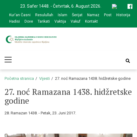
Skip
Skip
23. Safer 1448. - Četvrtak, 6. August 2026.
to
to
Kur'an Časni
Resulullah
Islam
Šerijat
Namaz
Post
Historija
navigation
content
Hadisi
Dove
Tarikati
Vaktija
Vakuf
Kontakt
Medžlis Islamske
Službena web prezentacija
Primary
zajednice Bijeljina
Menu
Početna stranica
Vijesti
27. noć Ramazana 1438. hidžretske godine
27. noć Ramazana 1438. hidžretske
godine
28. Ramazan 1438. - Petak, 23. Juni 2017.