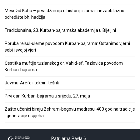
Mesdžid Kuba – prva džamija u historiji islama i nezaobilazno
odredište bh. hadžija
Tradicionalna, 23. Kurban-bajramska akademija u Bijeljini
Poruka reisul-uleme povodom Kurban-bajrama: Ostanimo vjerni
sebi i svojoj vjeri
Čestitka muftije tuzlanskog dr. Vahid-ef. Fazlovića povodom
Kurban-bajrama
Jevmu-Arefe i tekbiri-tešrik
Prvi dan Kurban-bajrama u srijedu, 27. maja
Zašto učenici biraju Behram-begovu medresu: 400 godina tradicije
i generacije uspjeha
Patrijarha Pavla 6