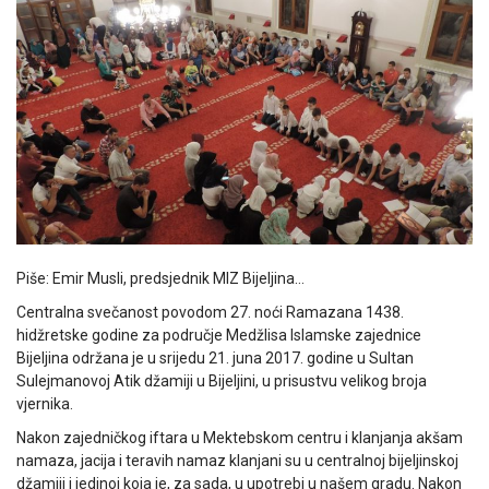
Piše: Emir Musli, predsjednik MIZ Bijeljina…
Centralna svečanost povodom 27. noći Ramazana 1438.
hidžretske godine za područje Medžlisa Islamske zajednice
Bijeljina održana je u srijedu 21. juna 2017. godine u Sultan
Sulejmanovoj Atik džamiji u Bijeljini, u prisustvu velikog broja
vjernika.
Nakon zajedničkog iftara u Mektebskom centru i klanjanja akšam
namaza, jacija i teravih namaz klanjani su u centralnoj bijeljinskoj
džamiji i jedinoj koja je, za sada, u upotrebi u našem gradu. Nakon