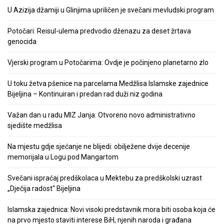
U Azizija džamiji u Glinjima upriličen je svečani mevludski program
Potočari: Reisul-ulema predvodio dženazu za deset žrtava
genocida
Vjerski program u Potočarima: Ovdje je počinjeno planetarno zlo
U toku žetva pšenice na parcelama Medžlisa Islamske zajednice
Bijeljina – Kontinuiran i predan rad duži niz godina
Važan dan u radu MIZ Janja: Otvoreno novo administrativno
sjedište medžlisa
Na mjestu gdje sjećanje ne blijedi: obilježene dvije decenije
memorijala u Logu pod Mangartom
Svečani ispraćaj predškolaca u Mektebu za predškolski uzrast
„Dječija radost“ Bijeljina
Islamska zajednica: Novi visoki predstavnik mora biti osoba koja će
na prvo mjesto staviti interese BiH, njenih naroda i građana