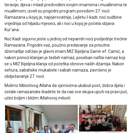
teravije, djeca i mladi predvođeni svojim imamima i muallimima te
muallimom, izveli su prigodni program povodom 27. noći
Ramazana u kojoj je, najvjerovatnije, Lejletu-l-kadr, noć sudbine
vrijednija od hiljadu mjeseci, ali i noć u kojoj je počela objava
Kur'ana.
Noć Kadr sigurno jeste u jednoj od neparnih noći posljednje trećine
Ramazana. Prigodni vaz, poučno predavanje za prisutne
džematlije održao je glavni imam MIZ Bijeljina Samir ef. Camić, a
nakon ponoći klanjan je tesbih namaz, poseban nafila namaz koji
se u MIZ Bijeljina klanja od početka obnove naših džamija. Nakon
sehura, sabahske mukabele i sabah namaza, završeno je
obilježavanje 27. noći.
Molimo Milostivog Allaha da vjernicima ukabuli post, dobra djela i
ostale ramazanske ibadete te da nas sve skupa uputi na pravi put,
učini boljim i bližim Allahovoj milosti.