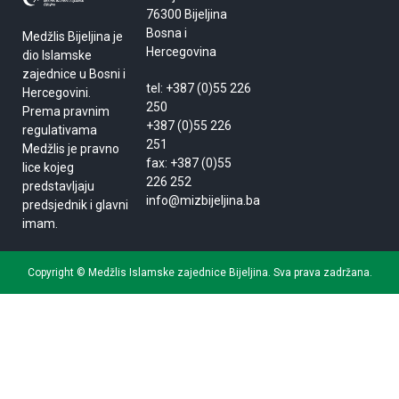
76300 Bijeljina
Bosna i
Medžlis Bijeljina je
Hercegovina
dio Islamske
zajednice u Bosni i
tel: +387 (0)55 226
Hercegovini.
250
Prema pravnim
+387 (0)55 226
regulativama
251
Medžlis je pravno
fax: +387 (0)55
lice kojeg
226 252
predstavljaju
info@mizbijeljina.ba
predsjednik i glavni
imam.
Copyright © Medžlis Islamske zajednice Bijeljina. Sva prava zadržana.