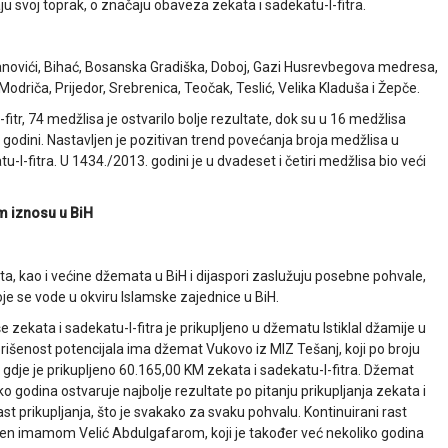
ljaju svoj toprak, o značaju obaveza zekata i sadekatu-l-fitra.
Banovići, Bihać, Bosanska Gradiška, Doboj, Gazi Husrevbegova medresa,
 Modriča, Prijedor, Srebrenica, Teočak, Teslić, Velika Kladuša i Žepče.
fitr, 74 medžlisa je ostvarilo bolje rezultate, dok su u 16 medžlisa
j godini. Nastavljen je pozitivan trend povećanja broja medžlisa u
u-l-fitra. U 1434./2013. godini je u dvadeset i četiri medžlisa bio veći
m iznosu u BiH
, kao i većine džemata u BiH i dijaspori zaslužuju posebne pohvale,
oje se vode u okviru Islamske zajednice u BiH.
e zekata i sadekatu-l-fitra je prikupljeno u džematu Istiklal džamije u
orišenost potencijala ima džemat Vukovo iz MIZ Tešanj, koji po broju
gdje je prikupljeno 60.165,00 KM zekata i sadekatu-l-fitra. Džemat
odina ostvaruje najbolje rezultate po pitanju prikupljanja zekata i
rast prikupljanja, što je svakako za svaku pohvalu. Kontinuirani rast
vođen imamom Velić Abdulgafarom, koji je također već nekoliko godina