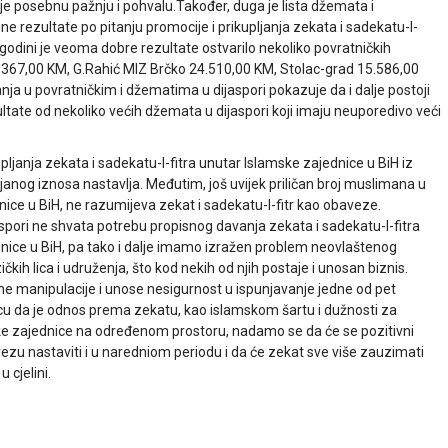
je posebnu pažnju i pohvalu.Također, duga je lista džemata i
e rezultate po pitanju promocije i prikupljanja zekata i sadekatu-l-
j godini je veoma dobre rezultate ostvarilo nekoliko povratničkih
367,00 KM, G.Rahić MIZ Brčko 24.510,00 KM, Stolac-grad 15.586,00
nja u povratničkim i džematima u dijaspori pokazuje da i dalje postoji
zultate od nekoliko većih džemata u dijaspori koji imaju neuporedivo veći
ljanja zekata i sadekatu-l-fitra unutar Islamske zajednice u BiH iz
ljanog iznosa nastavlja. Međutim, još uvijek priličan broj muslimana u
nice u BiH, ne razumijeva zekat i sadekatu-l-fitr kao obaveze.
aspori ne shvata potrebu propisnog davanja zekata i sadekatu-l-fitra
ice u BiH, pa tako i dalje imamo izražen problem neovlaštenog
ičkih lica i udruženja, što kod nekih od njih postaje i unosan biznis.
ne manipulacije i unose nesigurnost u ispunjavanje jedne od pet
nicu da je odnos prema zekatu, kao islamskom šartu i dužnosti za
 zajednice na određenom prostoru, nadamo se da će se pozitivni
zu nastaviti i u naredniom periodu i da će zekat sve više zauzimati
 cjelini.