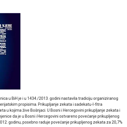
ica u BiH je i u 1434./2013. godini nastavila tradiciju organiziranog
erijatskim propisima. Prikupljanje zekata i sadekatu-l-fitra
a u kojima žive Bošnjaci. U Bosni i Hercegovini prikupljanje zekata i
injenice da je u Bosni i Hercegovini ostvareno povećanje prikupljenog
/2012. godinu, posebno raduje povećanje prikupljenog zekata za 20,7%