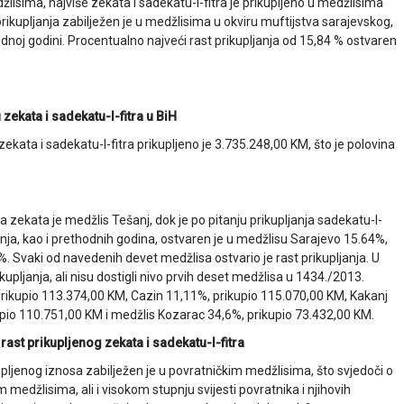
isima, najviše zekata i sadekatu-l-fitra je prikupljeno u medžlisima
 prikupljanja zabilježen je u medžlisima u okviru muftijstva sarajevskog,
dnoj godini. Procentualno najveći rast prikupljanja od 15,84 % ostvaren
ekata i sadekatu-l-fitra u BiH
kata i sadekatu-l-fitra prikupljeno je 3.735.248,00 KM, što je polovina
la zekata je medžlis Tešanj, dok je po pitanju prikupljanja sadekatu-l-
janja, kao i prethodnih godina, ostvaren je u medžlisu Sarajevo 15.64%,
Svaki od navedenih devet medžlisa ostvario je rast prikupljanja. U
kupljanja, ali nisu dostigli nivo prvih deset medžlisa u 1434./2013.
 prikupio 113.374,00 KM, Cazin 11,11%, prikupio 115.070,00 KM, Kakanj
upio 110.751,00 KM i medžlis Kozarac 34,6%, prikupio 73.432,00 KM.
rast prikupljenog zekata i sadekatu-l-fitra
upljenog iznosa zabilježen je u povratničkim medžlisima, što svjedoči o
 medžlisima, ali i visokom stupnju svijesti povratnika i njihovih