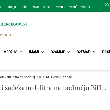
23.
t
Historija
Hadisi
Dove
Tarikati
Vaktija
Vakuf
Kontakt
zajednice Bijeljina
MEDŽLIS
IMAMI
DŽAMIJE
DŽEMATI
PRA
sadekatu-l-fitra na području BiH u 1434./2013. godini
 i sadekatu-l-fitra na području BiH u