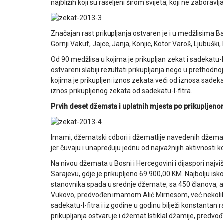
najbližih koji su raseljeni širom svijeta, koji ne zaborav
Značajan rast prikupljanja ostvaren je i u medžlisima 
Gornji Vakuf, Jajce, Janja, Konjic, Kotor Varoš, Ljubuški,
Od 90 medžlisa u kojima je prikupljan zekat i sadekatu-l-
ostvareni slabiji rezultati prikupljanja nego u prethodno
kojima je prikupljeni iznos zekata veći od iznosa sadekat
iznos prikupljenog zekata od sadekatu-l-fitra.
Prvih deset džemata i uplatnih mjesta po prikupljeno
Imami, džematski odbori i džematlije navedenih džemata
jer čuvaju i unapređuju jednu od najvažnijih aktivnosti k
Na nivou džemata u Bosni i Hercegovini i dijaspori najviš
Sarajevu, gdje je prikupljeno 69.900,00 KM. Najbolju isk
stanovnika spada u srednje džemate, sa 450 članova, a 
Vukovo, predvođen imamom Alić Mirnesom, već nekoliko g
sadekatu-l-fitra i iz godine u godinu bilježi konstantan 
prikupljanja ostvaruje i džemat Istiklal džamije, pred