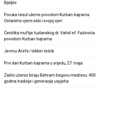
Bijeljini
Poruka reisul-uleme povodom Kurban-bajrama:
Ostanimo vjerni sebi i svojoj vjeri
Čestitka muftije tuzlanskog dr. Vahid-ef. Fazlovića
povodom Kurban-bajrama
Jevmu-Arefe i tekbiri-tešrik
Prvi dan Kurban-bajrama u srijedu, 27. maja
Zašto učenici biraju Behram-begovu medresu: 400
godina tradicije i generacije uspjeha