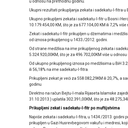
u odnosu na prethodnu godinu.
Ukupni rezultati prikupljanja zekata i sadekatu-l-fitra u
Ukupno prikupljeni zekata i sadekatu-l-fitr u Bosni i Her
10.179.454,00 KM, što je za 677.104,00 KM ili 7,2% više
Zekat i sadekatu-l-fitr prikupljen u džematima i medžlis
od iznosa prikupljenog u 1433./2012. godini.
Od strane medžlisa na ime prikupljenog zekata i sadekat
5.324.920,00KM, što je za 496.702,00KM više u odnosu
Od ukupno prikupljenog iznosa po medžlisima u BiH 3.2
ili 56,18% na ime sadekatu-l-fitra.
Prikupljeni zekat je veći za 558.082,29KM ili 20,7%, a 
godinu.
Direktno na račun Bejtu-l-mala Rijaseta Islamske zajedni
31.10.2013.) uplatila 302.391,00KM, što je za 48.275,34
Prikupljeni zekat i sadekatu-l-fitr po muftijstvima
Najviše zekata i sadekatu-l-fitra, u 1434./2013. godini p
prikupljen u Gazi Husrevbegovom vakufu i medresi, koji