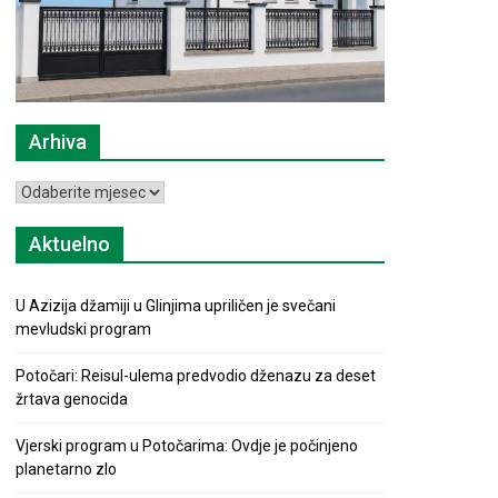
Arhiva
Arhiva
Aktuelno
U Azizija džamiji u Glinjima upriličen je svečani
mevludski program
Potočari: Reisul-ulema predvodio dženazu za deset
žrtava genocida
Vjerski program u Potočarima: Ovdje je počinjeno
planetarno zlo