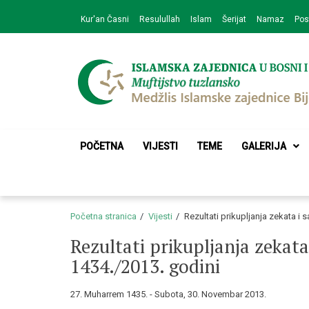
Skip
Skip
Kur'an Časni
Resulullah
Islam
Šerijat
Namaz
Pos
to
to
navigation
content
Medžlis Islamske 
Službena web prezentacija
POČETNA
VIJESTI
TEME
GALERIJA
Početna stranica
Vijesti
Rezultati prikupljanja zekata i 
Rezultati prikupljanja zekata
1434./2013. godini
27. Muharrem 1435. - Subota, 30. Novembar 2013.