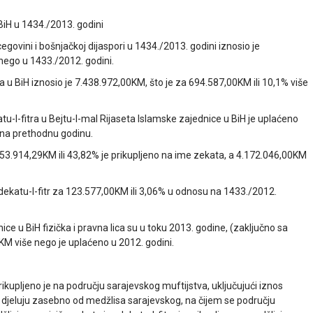
 BiH u 1434./2013. godini
cegovini i bošnjačkoj dijaspori u 1434./2013. godini iznosio je
 nego u 1433./2012. godini.
a u BiH iznosio je 7.438.972,00KM, što je za 694.587,00KM ili 10,1% više
u-l-fitra u Bejtu-l-mal Rijaseta Islamske zajednice u BiH je uplaćeno
 na prethodnu godinu.
53.914,29KM ili 43,82% je prikupljeno na ime zekata, a 4.172.046,00KM
sadekatu-l-fitr za 123.577,00KM ili 3,06% u odnosu na 1433./2012.
ce u BiH fizička i pravna lica su u toku 2013. godine, (zaključno sa
KM više nego je uplaćeno u 2012. godini.
rikupljeno je na području sarajevskog muftijstva, uključujući iznos
 djeluju zasebno od medžlisa sarajevskog, na čijem se području