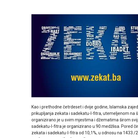
Kao i prethodne četrdeset i dvije godine, Islamska zajedn
prikupljanja zekata i sadekatu-l-fitra, utemeljenom na š
organizirano je u svim mjestima i džematima širom svijet
sadekatu-l-fitra je organizirano u 90 medžlisa. Pored č
zekata i sadekatu-l-fitra od 10,1%, u odnosu na 1433.