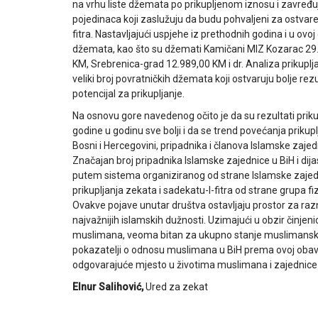
na vrhu liste džemata po prikupljenom iznosu i zavređu
pojedinaca koji zaslužuju da budu pohvaljeni za ostvaren
fitra. Nastavljajući uspjehe iz prethodnih godina i u ovo
džemata, kao što su džemati Kamičani MIZ Kozarac 29.
KM, Srebrenica-grad 12.989,00 KM i dr. Analiza prikuplja
veliki broj povratničkih džemata koji ostvaruju bolje re
potencijal za prikupljanje.
Na osnovu gore navedenog očito je da su rezultati prikup
godine u godinu sve bolji i da se trend povećanja prikup
Bosni i Hercegovini, pripadnika i članova Islamske zajed
Značajan broj pripadnika Islamske zajednice u BiH i dij
putem sistema organiziranog od strane Islamske zajedn
prikupljanja zekata i sadekatu-l-fitra od strane grupa fiz
Ovakve pojave unutar društva ostavljaju prostor za raz
najvažnijih islamskih dužnosti. Uzimajući u obzir činje
muslimana, veoma bitan za ukupno stanje muslimanske
pokazatelji o odnosu muslimana u BiH prema ovoj obave
odgovarajuće mjesto u životima muslimana i zajednice u
Elnur Salihović,
Ured za zekat