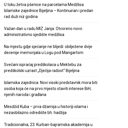
U toku žetva pšenice na parcelama Medžlisa
Islamske zajednice Bijeljina – Kontinuiran i predan
rad duži niz godina
Važan dan u radu MIZ Janja: Otvoreno novo
administrativno sjedište medžlisa
Na mjestu gdje sjećanje ne blijedi: obilježene dvije
decenije memorijala u Logu pod Mangartom
Svečani ispraćaj predškolaca u Mektebu za
predškolski uzrast „Dječija radost“ Bijeljina
Islamska zajednica: Novi visoki predstavnik mora biti
osoba koja će na prvo mjesto staviti interese BiH,
njenih naroda i građana
Mesdžid Kuba – prva džamija u historiji islama i
nezaobilazno odredište bh. hadžija
Tradicionalna, 23. Kurban-bajramska akademija u