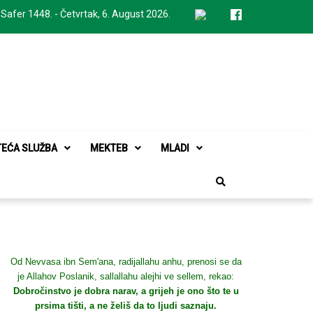
 Safer 1448. - Četvrtak, 6. August 2026.
TEĆA SLUŽBA
MEKTEB
MLADI
Od Nevvasa ibn Sem'ana, radijallahu anhu, prenosi se da
je Allahov Poslanik, sallallahu alejhi ve sellem, rekao:
Dobročinstvo je dobra narav, a grijeh je ono što te u
prsima tišti, a ne želiš da to ljudi saznaju.