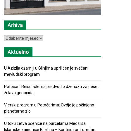
Arhiva
Arhiva
Aktuelno
U Azizija džamiji u Glinjima upriličen je svečani
mevludski program
Potočari: Reisul-ulema predvodio dženazu za deset
žrtava genocida
Vjerski program u Potočarima: Ovdje je počinjeno
planetarno zlo
U toku žetva pšenice na parcelama Medžlisa
Islamske zajednice Bijeljina – Kontinuiran i predan