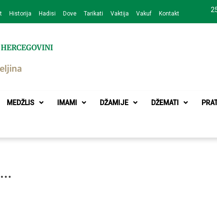
25
t
Historija
Hadisi
Dove
Tarikati
Vaktija
Vakuf
Kontakt
zajednice Bijeljina
MEDŽLIS
IMAMI
DŽAMIJE
DŽEMATI
PRA
2…