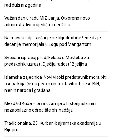
rad duži niz godina
Važan dan u radu MIZ Janja: Otvoreno novo
administrativno sjedište medžlisa
Na mjestu gdje sjećanje ne blijedi: obilježene dvije
decenije memorijala u Logu pod Mangartom
Svečani ispraćaj predškolaca u Mektebu za
predškolski uzrast „Dječija radost“ Bijeljina
Islamska zajednica: Novi visoki predstavnik mora biti
osoba koja će na prvo mjesto staviti interese BiH,
njenih naroda i građana
Mesdžid Kuba – prva džamija u historiji islama i
nezaobilazno odredište bh. hadžija
Tradicionalna, 23. Kurban-bajramska akademija u
Bijeljini