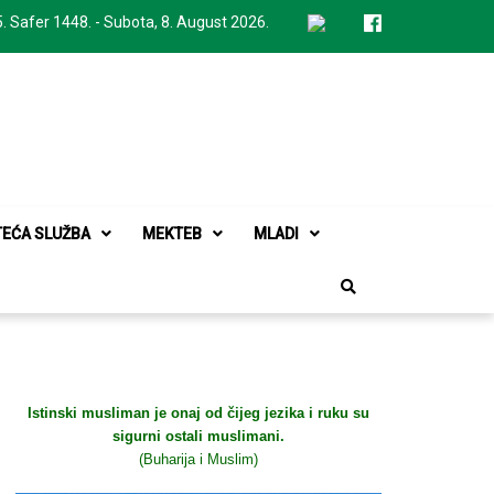
. Safer 1448. - Subota, 8. August 2026.
TEĆA SLUŽBA
MEKTEB
MLADI
Istinski musliman je onaj od čijeg jezika i ruku su
sigurni ostali muslimani.
(Buharija i Muslim)