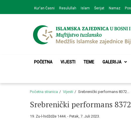
Skip
Skip
Kur'an Časni
Resulullah
Islam
Šerijat
Namaz
Pos
to
to
navigation
content
Medžlis Islamske 
Službena web prezentacija
POČETNA
VIJESTI
TEME
GALERIJA
Početna stranica
Vijesti
Srebrenički performans 8372…
Srebrenički performans 837
19. Zu-l-hidždže 1444. - Petak, 7. Juli 2023.