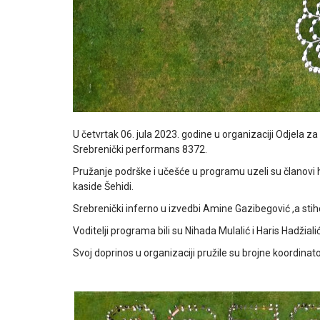
U četvrtak 06. jula 2023. godine u organizaciji Odjela za
Srebrenički performans 8372.
Pružanje podrške i učešće u programu uzeli su članovi ho
kaside Šehidi.
Srebrenički inferno u izvedbi Amine Gazibegović ,a stiho
Voditelji programa bili su Nihada Mulalić i Haris Hadžialić
Svoj doprinos u organizaciji pružile su brojne koordinat