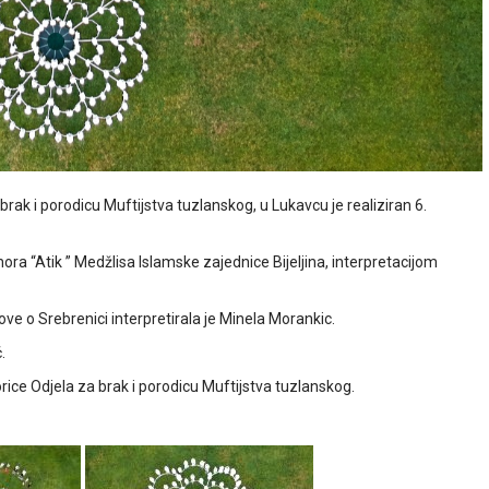
 brak i porodicu Muftijstva tuzlanskog, u Lukavcu je realiziran 6.
ra “Atik ” Medžlisa Islamske zajednice Bijeljina, interpretacijom
ve o Srebrenici interpretirala je Minela Morankic.
.
orice Odjela za brak i porodicu Muftijstva tuzlanskog.