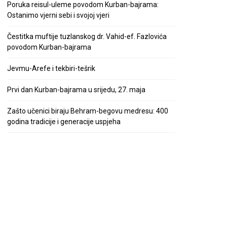
Poruka reisul-uleme povodom Kurban-bajrama:
Ostanimo vjerni sebi i svojoj vjeri
Čestitka muftije tuzlanskog dr. Vahid-ef. Fazlovića
povodom Kurban-bajrama
Jevmu-Arefe i tekbiri-tešrik
Prvi dan Kurban-bajrama u srijedu, 27. maja
Zašto učenici biraju Behram-begovu medresu: 400
godina tradicije i generacije uspjeha