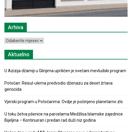
Arhiva
Arhiva
Aktuelno
U Azizija džamiji u Glinjima upriličen je svečani mevludski program
Potočari: Reisul-ulema predvodio dženazu za deset žrtava
genocida
Vjerski program u Potočarima: Ovdje je počinjeno planetarno zlo
U toku žetva pšenice na parcelama Medžlisa Islamske zajednice
Bijeljina – Kontinuiran i predan rad duži niz godina