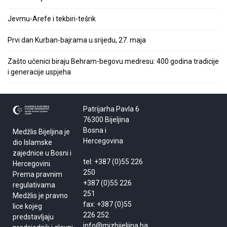
Jevmu-Arefe i tekbiri-tešrik
Prvi dan Kurban-bajrama u srijedu, 27. maja
Zašto učenici biraju Behram-begovu medresu: 400 godina tradicije
i generacije uspjeha
Patrijarha Pavla 6
76300 Bijeljina
Bosna i
Medžlis Bijeljina je
Hercegovina
dio Islamske
zajednice u Bosni i
tel: +387 (0)55 226
Hercegovini.
250
Prema pravnim
+387 (0)55 226
regulativama
251
Medžlis je pravno
fax: +387 (0)55
lice kojeg
226 252
predstavljaju
info@mizbijeljina.ba