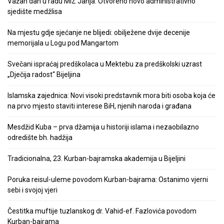
Važan dan u radu MIZ Janja: Otvoreno novo administrativno
sjedište medžlisa
Na mjestu gdje sjećanje ne blijedi: obilježene dvije decenije
memorijala u Logu pod Mangartom
Svečani ispraćaj predškolaca u Mektebu za predškolski uzrast
„Dječija radost“ Bijeljina
Islamska zajednica: Novi visoki predstavnik mora biti osoba koja će
na prvo mjesto staviti interese BiH, njenih naroda i građana
Mesdžid Kuba – prva džamija u historiji islama i nezaobilazno
odredište bh. hadžija
Tradicionalna, 23. Kurban-bajramska akademija u Bijeljini
Poruka reisul-uleme povodom Kurban-bajrama: Ostanimo vjerni
sebi i svojoj vjeri
Čestitka muftije tuzlanskog dr. Vahid-ef. Fazlovića povodom
Kurban-bajrama