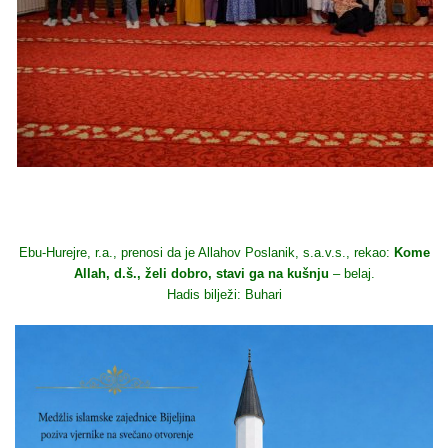
Ebu-Hurejre, r.a., prenosi da je Allahov Poslanik, s.a.v.s., rekao:
Kome
Allah, d.š., želi dobro, stavi ga na kušnju
– belaj.
Hadis bilježi: Buhari