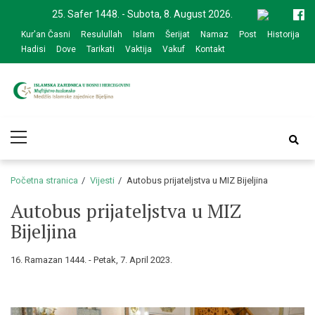
Skip
Skip
25. Safer 1448. - Subota, 8. August 2026.
to
to
Kur'an Časni
Resulullah
Islam
Šerijat
Namaz
Post
Historija
navigation
content
Hadisi
Dove
Tarikati
Vaktija
Vakuf
Kontakt
Medžlis Islamske
Službena web prezentacija
Primary
zajednice Bijeljina
Menu
Početna stranica
Vijesti
Autobus prijateljstva u MIZ Bijeljina
Autobus prijateljstva u MIZ
Bijeljina
16. Ramazan 1444. - Petak, 7. April 2023.