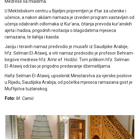
Medrese sa mladima.
U Mektebskom centru u Bijeljini pripremljen je iftar za učenike i
učenice, a nakon akšam namaza je izveden program sastavljen od
učenja odabranih odlomaka iz Kur'ana, čitanja prevoda kur'anskih
ajeta i hadisa, prigodnih recitacija o blagodatima mjeseca
ramazana, te ilahija i kasida.
Jaciju i teravih namaz predvodio je musafir iz Saudijske Arabije,
hfz. Selman El-Atawij, a vitr namaz predvodio je profesor Behram-
begove medrese hfz. Amir ef. Hodžić. Tom prilikom hfz. Selman
El-Atawij održao je prigodno predavanje džematlijama.
Hafiz Selman El-Atawij, uposlenik Ministarstva za vjerske poslove
u Rijadu, Saudijska Arabija, od početka mjeseca ramazana gost je
Muftijstva tuzlanskog.
Foto:
M. Camić