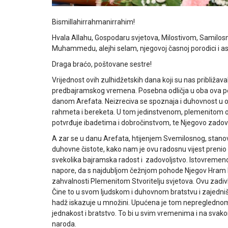
Bismillahirrahmanirrahim!
Hvala Allahu, Gospodaru svjetova, Milostivom, Samil
Muhammedu, alejhi selam, njegovoj časnoj porodici i a
Draga braćo, poštovane sestre!
Vrijednost ovih zulhidžetskih dana koji su nas približa
predbajramskog vremena. Posebna odličja u oba ova pe
danom Arefata. Neizreciva se spoznaja i duhovnost u ov
rahmeta i bereketa. U tom jedinstvenom, plemenitom od
potvrđuje ibadetima i dobročinstvom, te Njegovo zadovol
A zar se u danu Arefata, htijenjem Svemilosnog, stanov
duhovne čistote, kako nam je ovu radosnu vijest prenio
svekolika bajramska radost i zadovoljstvo. Istovremen
napore, da s najdubljom čežnjom pohode Njegov Hram Dre
zahvalnosti Plemenitom Stvoritelju svjetova. Ovu zadi
Čine to u svom ljudskom i duhovnom bratstvu i zajedniš
hadž iskazuje u množini. Upućena je tom nepreglednom mn
jednakost i bratstvo. To bi u svim vremenima i na svako
naroda.