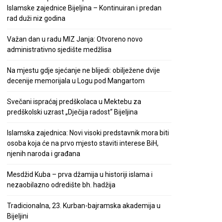
Islamske zajednice Bijeljina – Kontinuiran i predan
rad duži niz godina
Važan dan u radu MIZ Janja: Otvoreno novo
administrativno sjedište medžlisa
Na mjestu gdje sjećanje ne blijedi: obilježene dvije
decenije memorijala u Logu pod Mangartom
Svečani ispraćaj predškolaca u Mektebu za
predškolski uzrast „Dječija radost“ Bijeljina
Islamska zajednica: Novi visoki predstavnik mora biti
osoba koja će na prvo mjesto staviti interese BiH,
njenih naroda i građana
Mesdžid Kuba – prva džamija u historiji islama i
nezaobilazno odredište bh. hadžija
Tradicionalna, 23. Kurban-bajramska akademija u
Bijeljini