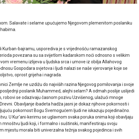
osnom. Salavate i selame upućujemo Njegovom plemenitom poslaniku
shabima.
vali Kurban-bajramu, usporediva je s vrijednošću ramazanskog
rioda povezana su sa svijetlom kadarskom noći odnosno s velikim
om vremenu izlijeva u ljudska srca i umove iz obilja Allahovog
nosu Gospodara svjetova i ljudi nalazi se naše vjerovanje koje se
jstvo, oprost grijeha i nagrada.
nici Zemlje ne uzdižu do najviših razina Njegovog pomilovanja i svoje
 posljednji poslanik Muhammed, alejhi selam? A odmah poslije uslijedi
o, robovi se odazivaju časnom pozivu Uzvišenog, ulažući mnoge
vni. Obavljanje ibadeta hadža jasni je dokaz njihove pokornosti i
vljujuću pokornost Bogu Svemogućem ljudi ne iskazuju pojedinačno.
tvu. U Kur'ani-kerimu se uglavnom svaka poruka onima koji obavljaju
oštvu ljudi koji, i formalno i suštinski, manifestiraju svoju
m mjestu morala biti univerzalna težnja svakog pojedinca i svih