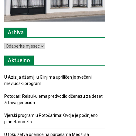
Arhiva
Arhiva
Aktuelno
U Azizija džamiji u Glinjima upriličen je svečani
mevludski program
Potočari: Reisul-ulema predvodio dženazu za deset
žrtava genocida
Vjerski program u Potočarima: Ovdje je počinjeno
planetarno zlo
U toku žetva pšenice na parcelama Medžlisa