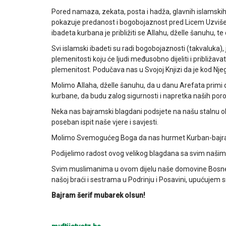
Pored namaza, zekata, posta i hadža, glavnih islamski
pokazuje predanost i bogobojaznost pred Licem Uzvišen
ibadeta kurbana je približiti se Allahu, dželle šanuhu, te 
Svi islamski ibadeti su radi bogobojaznosti (takvaluka), ja
plemenitosti koju će ljudi međusobno dijeliti i približav
plemenitost. Podučava nas u Svojoj Knjizi da je kod Njega
Molimo Allaha, dželle šanuhu, da u danu Arefata primi 
kurbane, da budu zalog sigurnosti i napretka naših poro
Neka nas bajramski blagdani podsjete na našu stalnu 
poseban ispit naše vjere i savjesti.
Molimo Svemogućeg Boga da nas hurmet Kurban-bajrama 
Podijelimo radost ovog velikog blagdana sa svim našim 
Svim muslimanima u ovom dijelu naše domovine Bosne 
našoj braći i sestrama u Podrinju i Posavini, upućuje
Bajram šerif mubarek olsun!