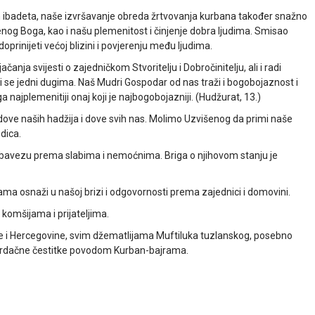
h ibadeta, naše izvršavanje obreda žrtvovanja kurbana također snažno
og Boga, kao i našu plemenitost i činjenje dobra ljudima. Smisao
doprinijeti većoj blizini i povjerenju među ljudima.
čanja svijesti o zajedničkom Stvoritelju i Dobročinitelju, ali i radi
ati se jedni dugima. Naš Mudri Gospodar od nas traži i bogobojaznost i
 najplemenitiji onaj koji je najbogobojazniji. (Hudžurat, 13.)
dove naših hadžija i dove svih nas. Molimo Uzvišenog da primi naše
dica.
obavezu prema slabima i nemoćnima. Briga o njihovom stanju je
osnaži u našoj brizi i odgovornosti prema zajednici i domovini.
komšijama i prijateljima.
i Hercegovine, svim džematlijama Muftiluka tuzlanskog, posebno
m srdačne čestitke povodom Kurban-bajrama.