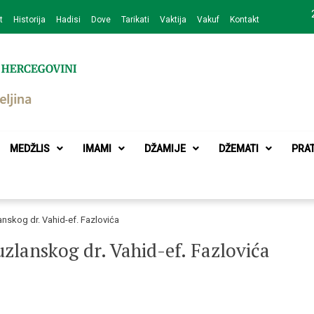
t
Historija
Hadisi
Dove
Tarikati
Vaktija
Vakuf
Kontakt
zajednice Bijeljina
MEDŽLIS
IMAMI
DŽAMIJE
DŽEMATI
PRA
anskog dr. Vahid-ef. Fazlovića
uzlanskog dr. Vahid-ef. Fazlovića