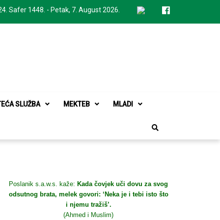
24. Safer 1448. - Petak, 7. August 2026.
TEĆA SLUŽBA
MEKTEB
MLADI
Poslanik s.a.w.s. kaže:
Kada čovjek uči dovu za svog
odsutnog brata, melek govori: ‘Neka je i tebi isto što
i njemu tražiš’.
(Ahmed i Muslim)