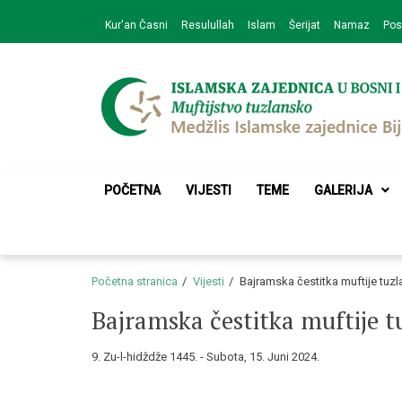
Skip
Skip
Kur'an Časni
Resulullah
Islam
Šerijat
Namaz
Pos
to
to
navigation
content
Medžlis Islamske 
Službena web prezentacija
POČETNA
VIJESTI
TEME
GALERIJA
Početna stranica
Vijesti
Bajramska čestitka muftije tuzl
Bajramska čestitka muftije t
9. Zu-l-hidždže 1445. - Subota, 15. Juni 2024.