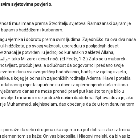
a svim svjetovima povjerio.
užnosti muslimana prema Stvoritelju svjetova: Ramazanski bajram je
i bajram s hadždžom i kurbanom.
agu vjernika i dobrotu prema svim ljudima. Zajedničko za ova dva naša
zul-hidždžeta, po svojoj važnosti, upoređuju s posljednjih deset
ov značaj je potvrđen i u jednoj od kur'anskih zakletvi Allaha,
والفجر (1) و)
– tako Mi zore i deset noći. (El-Fedžr, 1-2.) Zato se u mubarek-
svijest, produbljava, a odlučnost da odgovorno i predano svoje
tom danu svi ovogodišnji hodočasnici, hadžije iz cijelog svijeta,
kke, s kojeg je od naših zajedničkih roditelja Adema i Have i potekla
og odabranog mjesta upućene su dove iz oplemenjenih duša miliona
ečanstvo danas ne može pronaći pravi put kao što to nije bilo u
i nevolje. I mi smo im se pridružili našim ibadetima. Njihova dova je, ako
 jer je Muhammed, alejhisselam, dao obećanje da će u tom danu na tom
 i pomaže da sebi i drugima ukazujemo na put dobra i izlaz iz tmina
 plemenitom se kaže: On vas blagosilja, i Njegovi meleki, da bi vas iz