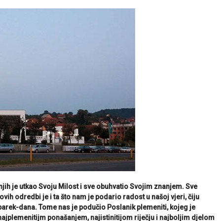
 njih je utkao Svoju Milost i sve obuhvatio Svojim znanjem. Sve
ih odredbi je i ta što nam je podario radost u našoj vjeri, čiju
arek-dana. Tome nas je podučio Poslanik plemeniti, kojeg je
najplemenitijm ponašanjem, najistinitijom riječju i najboljim djelom