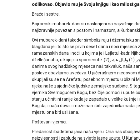
odlikovao. Objavio mu je Svoju knjigu i kao milost g
Braćo i sestre.
Bajramski mubarek-dani su naslonjeni na najvažnije d
najizravnije povezan s postom i namazom, a Kurbansk
Ovi mubarek-dani također simboliziraju i džematsku sn
blagdana je i to što se prvih deset dana i noći mjeseca 
ramazanskih dana i noći, u kojima je i Lejletul-kadr. Njih
džellešanuhu, u kojoj su spomenute:
ليال عشر(2
danima ovog hadžskog mjeseca naš takvaluk, naša samo
poslove obavljamo uvećava. U jučerašnjem njegovom deve
okupljali su se na Arefatu, posebnom mjestu u blizini Me
rijeka naše zajedničke ljudske zemaljske sudbine. S t
vjernika Svemogućem Bogu, bez Čije pomoći i upute čovj
stanju učiniti ni ranije kada je zapadalo u velike kušnje 
Bog da, i naša dova, i može nam biti zajednička nada,
mjestu ona biti uslišana.
Poštovani vjernici.
Predanost ibadetima jača našu vjeru. Ona nas obasjava
neizvjesnosti i zablude na svjetlo jasne upute. U Kur'anu