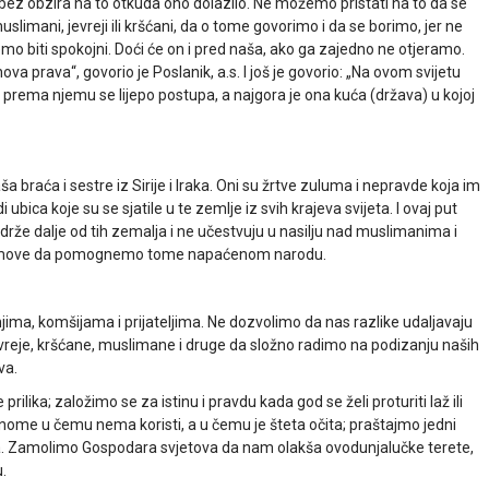
 bez obzira na to otkuda ono dolazilo. Ne možemo pristati na to da se
muslimani, jevreji ili kršćani, da o tome govorimo i da se borimo, jer ne
 biti spokojni. Doći će on i pred naša, ako ga zajedno ne otjeramo.
ova prava“, govorio je Poslanik, a.s. I još je govorio: „Na ovom svijetu
) i prema njemu se lijepo postupa, a najgora je ona kuća (država) u kojoj
ša braća i sestre iz Sirije i Iraka. Oni su žrtve zuluma i nepravde koja im
 ubica koje su se sjatile u te zemlje iz svih krajeva svijeta. I ovaj put
rže dalje od tih zemalja i ne učestvuju u nasilju nad muslimanima i
e domove da pomognemo tome napaćenom narodu.
ližnjima, komšijama i prijateljima. Ne dozvolimo da nas razlike udaljavaju
reje, kršćane, muslimane i druge da složno radimo na podizanju naših
va.
ilika; založimo se za istinu i pravdu kada god se želi proturiti laž ili
nome u čemu nema koristi, a u čemu je šteta očita; praštajmo jedni
ma. Zamolimo Gospodara svjetova da nam olakša ovodunjalučke terete,
.