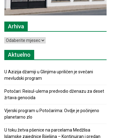
Arhiva
Arhiva
Aktuelno
U Azizija džamiji u Glinjima upriličen je svečani
mevludski program
Potočari: Reisul-ulema predvodio dženazu za deset
žrtava genocida
Vjerski program u Potočarima: Ovdje je počinjeno
planetarno zlo
U toku žetva pšenice na parcelama Medžlisa
Islamske zajednice Bijeljina – Kontinuiran i predan