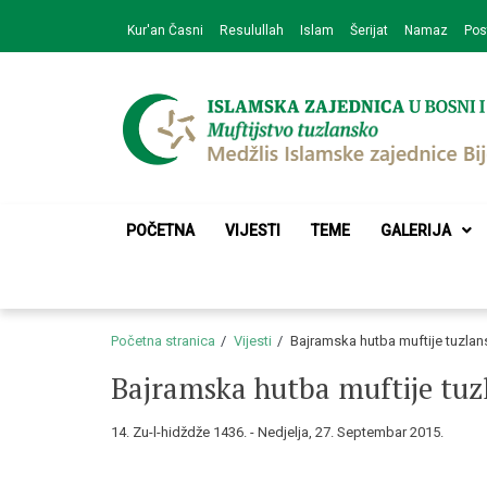
Skip
Skip
Kur'an Časni
Resulullah
Islam
Šerijat
Namaz
Pos
to
to
navigation
content
Medžlis Islamske 
Službena web prezentacija
POČETNA
VIJESTI
TEME
GALERIJA
Početna stranica
Vijesti
Bajramska hutba muftije tuzla
Bajramska hutba muftije tuz
14. Zu-l-hidždže 1436. - Nedjelja, 27. Septembar 2015.