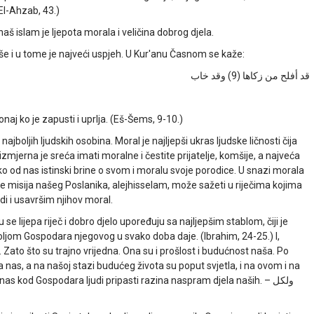
(El-Ahzab, 43.)
š islam je ljepota morala i veličina dobrog djela.
še i u tome je najveći uspjeh. U Kur'anu Časnom se kaže:
قد أفلح من زكاها (9) وقد خاب
naj ko je zapusti i uprlja. (Eš-Šems, 9-10.)
jboljih ljudskih osobina. Moral je najljepši ukras ljudske ličnosti čija
mjerna je sreća imati moralne i čestite prijatelje, komšije, a najveća
 od nas istinski brine o svom i moralu svoje porodice. U snazi morala
se misija našeg Poslanika, alejhisselam, može sažeti u riječima kojima
i i usavršim njihov moral.
 se lijepa riječ i dobro djelo upoređuju sa najljepšim stablom, čiji je
voljom Gospodara njegovog u svako doba daje. (Ibrahim, 24-25.) I,
Zato što su trajno vrijedna. Ona su i prošlost i budućnost naša. Po
za nas, a na našoj stazi budućeg života su poput svjetla, i na ovom i na
as kod Gospodara ljudi pripasti razina naspram djela naših. –
ولكل