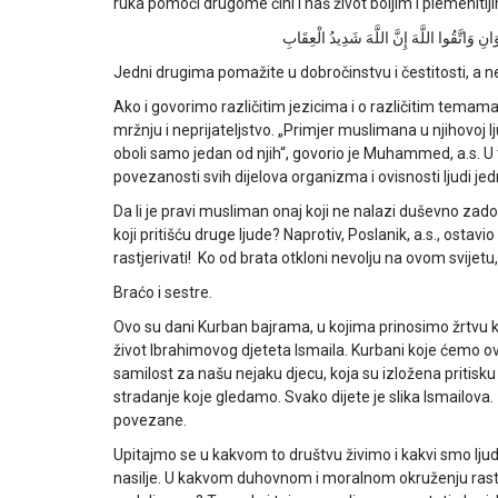
ruka pomoći drugome čini i naš život boljim i plemenitij
َانِ وَاتَّقُوا اللَّهَ إِنَّ اللَّهَ شَدِيدُ الْعِقَابِ
Jedni drugima pomažite u dobročinstvu i čestitosti, a ne s
Ako i govorimo različitim jezicima i o različitim temama
mržnju i neprijateljstvo. „Primjer muslimana u njihovoj lj
oboli samo jedan od njih“, govorio je Muhammed, a.s. U
povezanosti svih dijelova organizma i ovisnosti ljudi je
Da li je pravi musliman onaj koji ne nalazi duševno zado
koji pritišću druge ljude? Naprotiv, Poslanik, a.s., ostav
rastjerivati! Ko od brata otkloni nevolju na ovom svijet
Braćo i sestre.
Ovo su dani Kurban bajrama, u kojima prinosimo žrtvu k
život Ibrahimovog djeteta Ismaila. Kurbani koje ćemo ov
samilost za našu nejaku djecu, koja su izložena pritisku i d
stradanje koje gledamo. Svako dijete je slika Ismailova
povezane.
Upitajmo se u kakvom to društvu živimo i kakvi smo ljud
nasilje. U kakvom duhovnom i moralnom okruženju rastemo