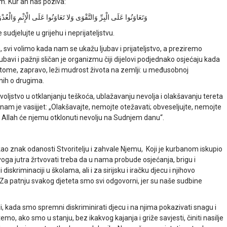
im. Kur'an nas poziva:
وَتَعَاوَنُوا عَلَى الْبِرِّ وَالتَّقْوَى وَلا تَعَاوَنُوا عَلَى الْإِثْمِ وَالْعُدْو
udjelujte u grijehu i neprijateljstvu.
, svi volimo kada nam se ukažu ljubav i prijateljstvo, a preziremo
ubavi i pažnji sličan je organizmu čiji dijelovi podjednako osjećaju kada
 tome, zapravo, leži mudrost života na zemlji: u međusobnoj
dnih o drugima.
voljstvo u otklanjanju teškoća, ublažavanju nevolja i olakšavanju tereta
io nam je vasijjet: „Olakšavajte, nemojte otežavati; obveseljujte, nemojte
u, Allah će njemu otklonuti nevolju na Sudnjem danu“.
ao znak odanosti Stvoritelju i zahvale Njemu, Koji je kurbanom iskupio
oga jutra žrtvovati treba da u nama probude osjećanja, brigu i
iskriminaciji u školama, ali i za sirijsku i iračku djecu i njihovo
. Za patnju svakog djeteta smo svi odgovorni, jer su naše sudbine
i, kada smo spremni diskriminirati djecu i na njima pokazivati snagu i
, ako smo u stanju, bez ikakvog kajanja i griže savjesti, činiti nasilje