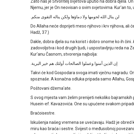
Zato nas je Stvoritelj svjetova uputio na dobra djela. On 
Njemu, jer je On neovisan o svim svjetovima. Kur'an to,
.
لن ينال الله لحومها ولا دماؤها ولكن يناله التقوى منكم
Do Allaha neće doprijeti meso njihovo i krv njihova, ali ć
Hadž, 37.)
Dakle, dobra djela su na korist i dobro onome ko ih čini. 
zadovoljstva i kod drugih ljudi, i uspostavljnju reda na 
Kur'anu Časnom, stvorenja najbolja:
.
إن الذين آمنوا وعملوا الصالحات أولئك هم خير البرية
Takvi će kod Gospodara svoga imati vječnu nagradu. On ć
spoznaše. A konačna odluka pripada samo Allahu, Gosp
Poštovani džema'ate.
S ovog mjesta vam želim prenijeti nekoliko bajramskih 
Husein-ef. Kavazovića. One su upućene svakom pripadn
Braćoisestre.
Iskušenja našeg vremena se uvećavaju. Hadž je obred ko
miru kao braća i sestre. Svijest o međusobnoj povezanost