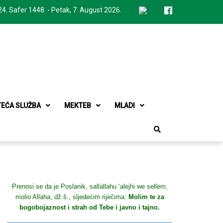
24. Safer 1448. - Petak, 7. August 2026.
TEĆA SLUŽBA
MEKTEB
MLADI
Prenosi se da je Poslanik, sallallahu ‘alejhi we sellem,
molio Allaha, dž.š., sljedećim riječima:
Molim te za
bogobojaznost i strah od Tebe i javno i tajno.