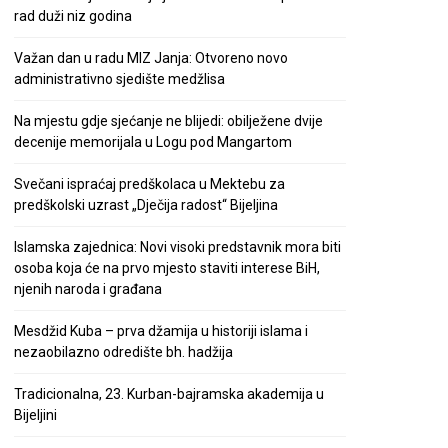
rad duži niz godina
Važan dan u radu MIZ Janja: Otvoreno novo
administrativno sjedište medžlisa
Na mjestu gdje sjećanje ne blijedi: obilježene dvije
decenije memorijala u Logu pod Mangartom
Svečani ispraćaj predškolaca u Mektebu za
predškolski uzrast „Dječija radost“ Bijeljina
Islamska zajednica: Novi visoki predstavnik mora biti
osoba koja će na prvo mjesto staviti interese BiH,
njenih naroda i građana
Mesdžid Kuba – prva džamija u historiji islama i
nezaobilazno odredište bh. hadžija
Tradicionalna, 23. Kurban-bajramska akademija u
Bijeljini