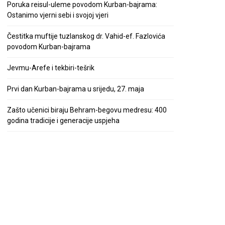
Poruka reisul-uleme povodom Kurban-bajrama:
Ostanimo vjerni sebi i svojoj vjeri
Čestitka muftije tuzlanskog dr. Vahid-ef. Fazlovića
povodom Kurban-bajrama
Jevmu-Arefe i tekbiri-tešrik
Prvi dan Kurban-bajrama u srijedu, 27. maja
Zašto učenici biraju Behram-begovu medresu: 400
godina tradicije i generacije uspjeha