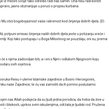
je iz milosti Svoje tako odredio radi nas samih. Ona nisu radi koristi
 upravo, jasno obznanjuje u poruci o propisu kurbana:
e Mu stići bogobojaznost vaša i iskrenost kod činjenja dobrih djela. (El-
Ali, potpuni smisao činjenja naših dobrih djela jeste u potizanju sreće i
Zemlji. Koji tako postupaju i u Boga Milostivog se pouzdaju, oni su, prema
e s njima zadovoljan biti, a i oni s Njim i odlukom Njegovom koju
odaru svih svjetova.
poruka Reisu-l-uleme Islamske zajednice u Bosni i Hercegovini,
iku naše Zajednice, te ću vas zamoliti da ih pomno poslušamo:
jim nas Allah podsjeća da su ljudi jedna porodica, da treba da žive u
i i bliskosti, uprkos svim iskušenjima, održala je ljudski rod. Pružena