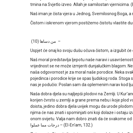
tmina na Svjetlo izveo. Allah je samilostan vjernicima. 
Naš iman je čista vjera u Jednog, Svemilosnog Boga, a na
Čistom i iskrenom vjerom postižemo čistotu vlastite du
من دساها (10)
–
Uspjet će onaj ko svoju dušu očuva čistom, a izgubit će o
Naš moral predstavlja ljepotu naše naravi i usavršenost na
vrijednost se ne može izmjeriti dunjalučkim blagom. Neiz
naša odgovornost je za moral naše porodice. Neka svako
pojedinca i porodice krije se spas ljudskog roda. Stoga 
nas je podučio: Poslan sam da oplemenim narav kod ljud
Naša dobra djela su najljepši plodovi na Zemlji. U Kur'anu
korijen čvrsto u zemlji a grane prema nebu i koje plod 
doista, jedino dobra djela uvijek mogu da urode plodom. 
njima će nas znati i spominjati oni koji dolaze i ostaju i
onom svijetu. Valja nam dobro znati da će svakome od n
درجات مما عملوا
– (El-En'am, 132.)