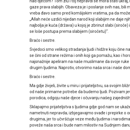
nad djecom? Tom zlu i toj nepravdi se mora stati ukraj,
gaze prava slabijih. Obaveza je i poslanje svih nas, bili 
vreba đavo samo pred komšijskim vratima, pa da možemo
„Allah neće uzdići nijedan narod koji slabijim ne daje njih
najbolja je kuća (država) u kojoj je zbrinut slabi (siroče
se loše postupa prema slabijem (siročetu)“.
Braćo i sestre.
Svjedoci smo velikog stradanja ljudi i hidžre koju čine na
se čini od strane režima i onih koji ga pomažu, kao i hordi
najsnažnije apeliram na naše muslimane da svoje ruke d
drugim ljudima. Naprotiv, otvorimo naša srca i naš
Braćo i sestre.
Ma gdje živjeli, živite u miru i prijateljstvu, sa svojim b
od naše primarne potrebe da budemo ljudi. Pozivam jev
porodica, odgoju naše djece i očuvanju našeg zajedništ
Sklapajmo prijateljstva s ljudima gdje god nam se ukaže pr
nametnuti nepravda; izbjegavajmo svađe i prepirke o o
drugima, jer to učvršćuje veze među ljudima i narodi
poveže naša srca i bude nam milostiv na Sudnjem danu