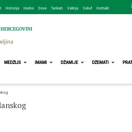
t
Historija
Hadisi
Dove
Tarikati
Vaktija
Vakuf
Kontakt
zajednice Bijeljina
MEDŽLIS
IMAMI
DŽAMIJE
DŽEMATI
PRA
nskog
lanskog