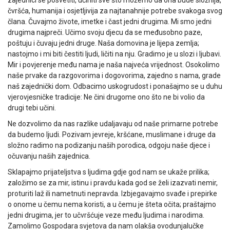
zajednici se posvetiti, učiniti sve što možemo da ona bude složnija,
čvršća, humanija i osjetljivija za najtanahnije potrebe svakoga svog
člana. Čuvajmo živote, imetke i čast jedni drugima. Mi smo jedni
drugima najpreči. Učimo svoju djecu da se međusobno paze,
poštuju i čuvaju jedni druge. Naša domovina je lijepa zemlja;
nastojmo i mi biti čestiti ljudi, ličiti na nju. Gradimo je u slozi i ljubavi.
Mir i povjerenje među nama je naša najveća vrijednost. Osokolimo
naše prvake da razgovorima i dogovorima, zajedno s nama, grade
naš zajednički dom. Odbacimo uskogrudost i ponašajmo se u duhu
vjerovjesničke tradicije: Ne čini drugome ono što ne bi volio da
drugi tebi učini.
Ne dozvolimo da nas razlike udaljavaju od naše primarne potrebe
da budemo ljudi. Pozivam jevreje, kršćane, muslimane i druge da
složno radimo na podizanju naših porodica, odgoju naše djece i
očuvanju naših zajednica.
Sklapajmo prijateljstva s ljudima gdje god nam se ukaže prilika;
založimo se za mir, istinu i pravdu kada god se želi izazvati nemir,
proturiti laž ili nametnuti nepravda. Izbjegavajmo svađe i prepirke
o onome u čemu nema koristi, a u čemu je šteta očita; praštajmo
jedni drugima, jer to učvršćuje veze među ljudima i narodima.
Zamolimo Gospodara svjetova da nam olakša ovodunjalučke