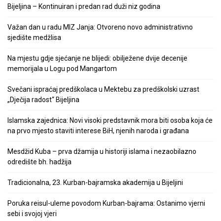
Bijeljina – Kontinuiran i predan rad duži niz godina
Važan dan u radu MIZ Janja: Otvoreno novo administrativno
sjedište medžlisa
Na mjestu gdje sjećanje ne blijedi: obilježene dvije decenije
memorijala u Logu pod Mangartom
Svečani ispraćaj predškolaca u Mektebu za predškolski uzrast
„Dječija radost“ Bijeljina
Islamska zajednica: Novi visoki predstavnik mora biti osoba koja će
na prvo mjesto staviti interese BiH, njenih naroda i građana
Mesdžid Kuba – prva džamija u historiji islama i nezaobilazno
odredište bh. hadžija
Tradicionalna, 23. Kurban-bajramska akademija u Bijeljini
Poruka reisul-uleme povodom Kurban-bajrama: Ostanimo vjerni
sebi i svojoj vjeri