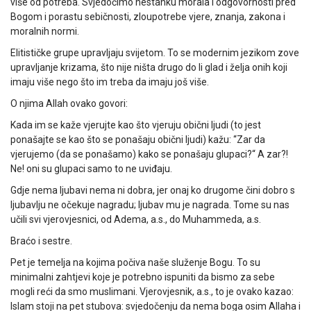
više od potreba. Svjedočimo nestanku morala i odgovornosti pred
Bogom i porastu sebičnosti, zloupotrebe vjere, znanja, zakona i
moralnih normi.
Elitističke grupe upravljaju svijetom. To se modernim jezikom zove
upravljanje krizama, što nije ništa drugo do li glad i želja onih koji
imaju više nego što im treba da imaju još više.
O njima Allah ovako govori:
Kada im se kaže vjerujte kao što vjeruju obični ljudi (to jest
ponašajte se kao što se ponašaju obični ljudi) kažu: “Zar da
vjerujemo (da se ponašamo) kako se ponašaju glupaci?“ A zar?!
Ne! oni su glupaci samo to ne uviđaju.
Gdje nema ljubavi nema ni dobra, jer onaj ko drugome čini dobro s
ljubavlju ne očekuje nagradu; ljubav mu je nagrada. Tome su nas
učili svi vjerovjesnici, od Adema, a.s., do Muhammeda, a.s.
Braćo i sestre.
Pet je temelja na kojima počiva naše služenje Bogu. To su
minimalni zahtjevi koje je potrebno ispuniti da bismo za sebe
mogli reći da smo muslimani. Vjerovjesnik, a.s., to je ovako kazao:
Islam stoji na pet stubova: svjedočenju da nema boga osim Allaha i