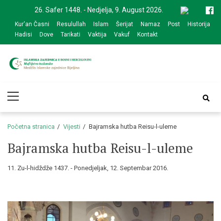
Skip
Skip
26. Safer 1448. - Nedjelja, 9. August 2026.
to
to
Kur'an Časni
Resulullah
Islam
Šerijat
Namaz
Post
Historija
navigation
content
Hadisi
Dove
Tarikati
Vaktija
Vakuf
Kontakt
Medžlis Islamske
Službena web prezentacija
Primary
zajednice Bijeljina
Menu
Početna stranica
Vijesti
Bajramska hutba Reisu-l-uleme
Bajramska hutba Reisu-l-uleme
11. Zu-l-hidždže 1437. - Ponedjeljak, 12. Septembar 2016.