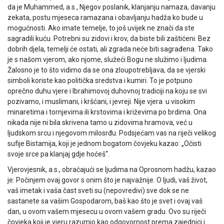
da je Muhammed, a.s., Njegov poslanik, klanjanju namaza, davanju
zekata, postu mjeseca ramazana i obavljanju hadža ko bude u
mogućnosti. Ako imate temelje, to još uvijek ne znači da ste
sagradili kuću. Potrebni su zidovi i krov, da biste bili zaštićeni. Bez
dobrih djela, temelji će ostati, ali zgrada neće biti sagrađena. Tako
je s našom vjerom, ako njome, služeći Bogu ne služimo i ljudima.
Žalosno je to što vidimo da se ona zloupotrebljava, da se vjerski
simboli koriste kao politička sredstva i kumiri. To je potpuno
oprečno duhu vjere i Ibrahimovoj duhovnoj tradiciji na koju se svi
pozivamo, i muslimani, i kršćani, i jevreji. Nije vjera u visokim
minaretima i tornjevima ili krstovima i križevima po brdima. Ona
nikada nije ni bila skrivena tamo u zidovima hramova, već u
ljudskom srcu i njegovom milosrđu. Podsjećam vas na riječi velikog
sufije Bistamija, koji je jednom bogatom čovjeku kazao: „Očisti
svoje srce pa klanjaj gdje hoćeš“.
Vjerovjesnik, a.s., obraćajući se ljudima na Oprosnom hadžu, kazao
je: Počinjem ovaj govor s onim što je najvažnije. O ljudi, vaš život,
vaš imetak i vaša čast sveti su (nepovredivi) sve dok se ne
sastanete sa vašim Gospodarom, baš kao što je svet i ovaj vaš
dan, u ovom vašem mjesecu u ovom vašem gradu. Ovo su riječi
čovjeka koji je vjeru razumio kao odgovornost prema zajednici i