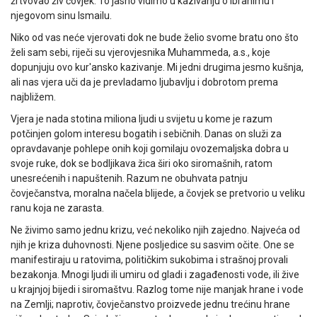
žrtvovao živ čovjek. To jasno vidimo u kazivanju o Ibrahimu i
njegovom sinu Ismailu.
Niko od vas neće vjerovati dok ne bude želio svome bratu ono što
želi sam sebi, riječi su vjerovjesnika Muhammeda, a.s., koje
dopunjuju ovo kur'ansko kazivanje. Mi jedni drugima jesmo kušnja,
ali nas vjera uči da je prevladamo ljubavlju i dobrotom prema
najbližem.
Vjera je nada stotina miliona ljudi u svijetu u kome je razum
potčinjen golom interesu bogatih i sebičnih. Danas on služi za
opravdavanje pohlepe onih koji gomilaju ovozemaljska dobra u
svoje ruke, dok se bodljikava žica širi oko siromašnih, ratom
unesrećenih i napuštenih. Razum ne obuhvata patnju
čovječanstva, moralna načela blijede, a čovjek se pretvorio u veliku
ranu koja ne zarasta.
Ne živimo samo jednu krizu, već nekoliko njih zajedno. Najveća od
njih je kriza duhovnosti. Njene posljedice su sasvim očite. One se
manifestiraju u ratovima, političkim sukobima i strašnoj provali
bezakonja. Mnogi ljudi ili umiru od gladi i zagađenosti vode, ili žive
u krajnjoj bijedi i siromaštvu. Razlog tome nije manjak hrane i vode
na Zemlji; naprotiv, čovječanstvo proizvede jednu trećinu hrane