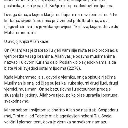
poslanika, neka je na njih Božiji mir i spas, dostavljane ljudima.
I ovoga dana, u kojem klanjamo bajram namaz i prinosimo žrtvu
kurbana, svjedočimo našu privrženost putu Ibrahima, a.s., i
njegovih sinova. To je velika vjerovjesnička loza, koja vodi sve do
Muhammeda, a.s.
U Svojoj Knjizi Allah kaže:
On (Allah) vas je izabrao i u vjeri vam nije ništa teško propisao, u
vjeri pretka vašeg Ibrahima, Allah vas je odavno muslimanima
nazvao, i u ovom Kur'anu da bi Poslanik bio svjedok vama, a da
biste vi bili svjedoci ostalim ljudima (22:78).
Kada Muhammed, a.s., govori o vjerniku, on ga opisuje riječima:
Musliman je onaj od čijeg su jezika i ruke sigurni drugi ljudi, drugi
vjernici, muslimani. On se bezuslovno i u potpunosti predaje
slušanju i slijeđenju Allahove riječi, po kojoj se upravlja i postupa
svakodnevno.
Mir sa sobom i svijetom je ono što Allah od nas traži: Gospodaru
moj, Ti si mir i od Tebe je mir, blagoslovljen neka si Ti u Svojoj
veličini i plemenitosti, dova je vjernika na svakom namazu.