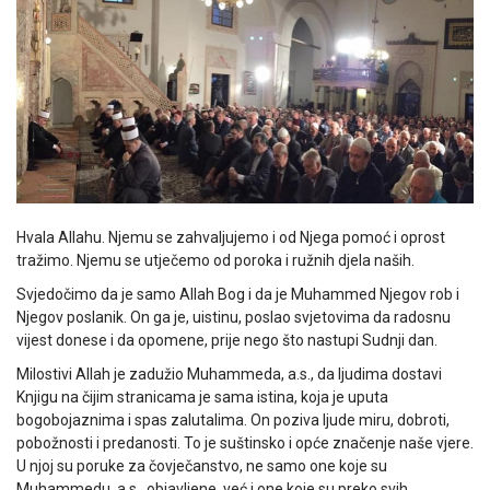
Hvala Allahu. Njemu se zahvaljujemo i od Njega pomoć i oprost
tražimo. Njemu se utječemo od poroka i ružnih djela naših.
Svjedočimo da je samo Allah Bog i da je Muhammed Njegov rob i
Njegov poslanik. On ga je, uistinu, poslao svjetovima da radosnu
vijest donese i da opomene, prije nego što nastupi Sudnji dan.
Milostivi Allah je zadužio Muhammeda, a.s., da ljudima dostavi
Knjigu na čijim stranicama je sama istina, koja je uputa
bogobojaznima i spas zalutalima. On poziva ljude miru, dobroti,
pobožnosti i predanosti. To je suštinsko i opće značenje naše vjere.
U njoj su poruke za čovječanstvo, ne samo one koje su
Muhammedu, a.s., objavljene, već i one koje su preko svih