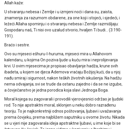
Allah kaže:
U stvaranju nebesa i Zemlje i u izmjeni noći i dana su, zaista,
znamenja za razumom obdarene, za one koji i stojeći, i sjedeći, i
ležeći Allaha spominju i o stvaranju nebesa i Zemlje razmišljaju:
Gospodaru naš, Ti nisi ovo uzalud stvorio; hvaljen Ti budi… (3:190-
191).
Braćo i sestre.
Ovo su mjeseci ešhuru-l-huruma, mjeseci mira u Allahovom
kalendaru, u kojima On poziva ljude u kuću mira i neprolijevanja
krvi. U ovim mjesecima je propisao obavljanje hadža, krune svih
ibadeta, u kojem se djeca Ademova vraćaju Božijoj kući, da u njoj
nađu smiraj i sigurnost, nakon teških životnih iskušenja. Na hadžu
nema odvajanja; svi se trude da ostanu zajedno i da se ne izgube,
a čovječanstvo je jedna porodica koja slavi Jednoga Boga.
Moral kojega su zagovarali i provodili vjerovjesnici održao je ljudski
rod. To nije apstraktni moral, sklonjen u neku dobro razrađenu
teoriju. To je najkonkretniji odnos poštovanja, ljubavi i uvažavanja
prema čovjeku, prema najbližem saputniku u ovome životu. Nikada
se u vjeri nije zagovarala ideja apstraktne ljubavi, u ime koje bi se