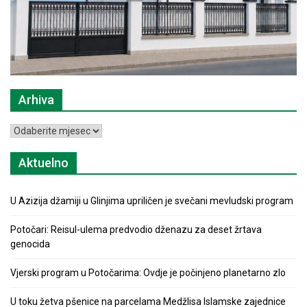
Arhiva
Arhiva
Aktuelno
U Azizija džamiji u Glinjima upriličen je svečani mevludski program
Potočari: Reisul-ulema predvodio dženazu za deset žrtava
genocida
Vjerski program u Potočarima: Ovdje je počinjeno planetarno zlo
U toku žetva pšenice na parcelama Medžlisa Islamske zajednice