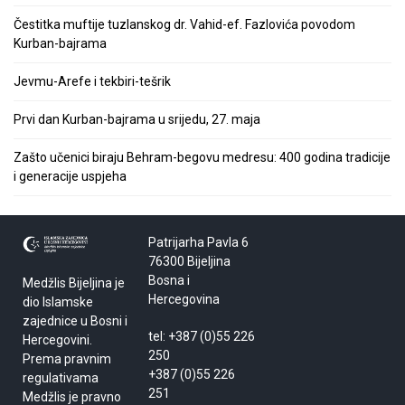
Čestitka muftije tuzlanskog dr. Vahid-ef. Fazlovića povodom
Kurban-bajrama
Jevmu-Arefe i tekbiri-tešrik
Prvi dan Kurban-bajrama u srijedu, 27. maja
Zašto učenici biraju Behram-begovu medresu: 400 godina tradicije
i generacije uspjeha
Patrijarha Pavla 6
76300 Bijeljina
Bosna i
Medžlis Bijeljina je
Hercegovina
dio Islamske
zajednice u Bosni i
tel: +387 (0)55 226
Hercegovini.
250
Prema pravnim
+387 (0)55 226
regulativama
251
Medžlis je pravno