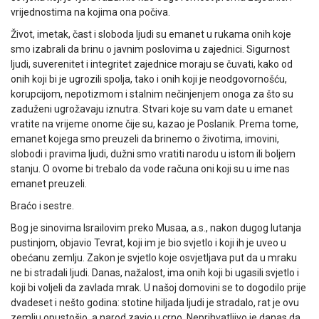
vrijednostima na kojima ona počiva.
Život, imetak, čast i sloboda ljudi su emanet u rukama onih koje
smo izabrali da brinu o javnim poslovima u zajednici. Sigurnost
ljudi, suverenitet i integritet zajednice moraju se čuvati, kako od
onih koji bi je ugrozili spolja, tako i onih koji je neodgovornošću,
korupcijom, nepotizmom i stalnim nečinjenjem onoga za što su
zaduženi ugrožavaju iznutra. Stvari koje su vam date u emanet
vratite na vrijeme onome čije su, kazao je Poslanik. Prema tome,
emanet kojega smo preuzeli da brinemo o životima, imovini,
slobodi i pravima ljudi, dužni smo vratiti narodu u istom ili boljem
stanju. O ovome bi trebalo da vode računa oni koji su u ime nas
emanet preuzeli.
Braćo i sestre.
Bog je sinovima Israilovim preko Musaa, a.s., nakon dugog lutanja
pustinjom, objavio Tevrat, koji im je bio svjetlo i koji ih je uveo u
obećanu zemlju. Zakon je svjetlo koje osvjetljava put da u mraku
ne bi stradali ljudi. Danas, nažalost, ima onih koji bi ugasili svjetlo i
koji bi voljeli da zavlada mrak. U našoj domovini se to dogodilo prije
dvadeset i nešto godina: stotine hiljada ljudi je stradalo, rat je ovu
zemlju opustošio, a narod zavio u crno. Neprihvatljivo je danas da