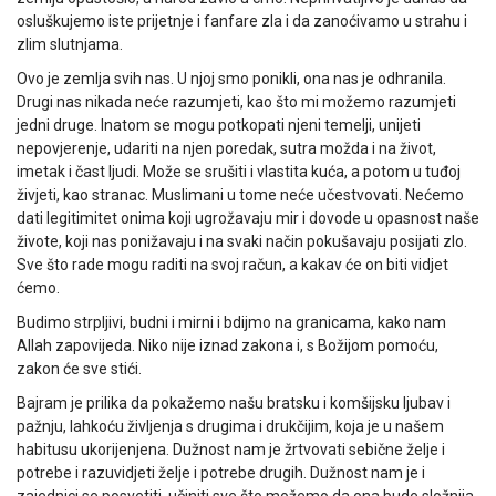
osluškujemo iste prijetnje i fanfare zla i da zanoćivamo u strahu i
zlim slutnjama.
Ovo je zemlja svih nas. U njoj smo ponikli, ona nas je odhranila.
Drugi nas nikada neće razumjeti, kao što mi možemo razumjeti
jedni druge. Inatom se mogu potkopati njeni temelji, unijeti
nepovjerenje, udariti na njen poredak, sutra možda i na život,
imetak i čast ljudi. Može se srušiti i vlastita kuća, a potom u tuđoj
živjeti, kao stranac. Muslimani u tome neće učestvovati. Nećemo
dati legitimitet onima koji ugrožavaju mir i dovode u opasnost naše
živote, koji nas ponižavaju i na svaki način pokušavaju posijati zlo.
Sve što rade mogu raditi na svoj račun, a kakav će on biti vidjet
ćemo.
Budimo strpljivi, budni i mirni i bdijmo na granicama, kako nam
Allah zapovijeda. Niko nije iznad zakona i, s Božijom pomoću,
zakon će sve stići.
Bajram je prilika da pokažemo našu bratsku i komšijsku ljubav i
pažnju, lahkoću življenja s drugima i drukčijim, koja je u našem
habitusu ukorijenjena. Dužnost nam je žrtvovati sebične želje i
potrebe i razuvidjeti želje i potrebe drugih. Dužnost nam je i