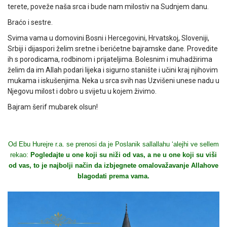
terete, poveže naša srca i bude nam milostiv na Sudnjem danu.
Braćo i sestre.
Svima vama u domovini Bosni i Hercegovini, Hrvatskoj, Sloveniji,
Srbiji i dijaspori želim sretne i berićetne bajramske dane. Provedite
ih s porodicama, rodbinom i prijateljima. Bolesnim i muhadžirima
želim da im Allah podari lijeka i sigurno stanište i učini kraj njihovim
mukama i iskušenjima. Neka u srca svih nas Uzvišeni unese nadu u
Njegovu milost i dobro u svijetu u kojem živimo.
Bajram šerif mubarek olsun!
Od Ebu Hurejre r.a. se prenosi da je Poslanik sallallahu ‘alejhi ve sellem
rekao:
Pogledajte u one koji su niži od vas, a ne u one koji su viši
od vas, to je najbolji način da izbjegnete omalovažavanje Allahove
blagodati prema vama.