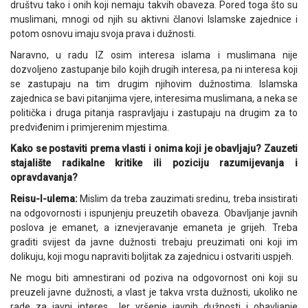
društvu tako i onih koji nemaju takvih obaveza. Pored toga što su
muslimani, mnogi od njih su aktivni članovi Islamske zajednice i
potom osnovu imaju svoja prava i dužnosti.
Naravno, u radu IZ osim interesa islama i muslimana nije
dozvoljeno zastupanje bilo kojih drugih interesa, pa ni interesa koji
se zastupaju na tim drugim njihovim dužnostima. Islamska
zajednica se bavi pitanjima vjere, interesima muslimana, a neka se
politička i druga pitanja raspravljaju i zastupaju na drugim za to
predviđenim i primjerenim mjestima.
Kako se postaviti prema vlasti i onima koji je obavljaju? Zauzeti
stajalište radikalne kritike ili poziciju razumijevanja i
opravdavanja?
Reisu-l-ulema:
Mislim da treba zauzimati sredinu, treba insistirati
na odgovornosti i ispunjenju preuzetih obaveza. Obavljanje javnih
poslova je emanet, a iznevjeravanje emaneta je grijeh. Treba
graditi svijest da javne dužnosti trebaju preuzimati oni koji im
dolikuju, koji mogu napraviti boljitak za zajednicu i ostvariti uspjeh.
Ne mogu biti amnestirani od poziva na odgovornost oni koji su
preuzeli javne dužnosti, a vlast je takva vrsta dužnosti, ukoliko ne
rade za javni interes. Jer vršenje javnih dužnosti i obavljanje