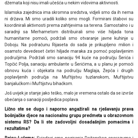
džemata koji nisu imali učešća u nekim vidovima aktivnosti.
Islamska zajednica ima skromna sredstva, vidjeli smo da ih nema
ni država. Mi smo uradili koliko smo mogli. Formirani štabovi su
koordinirali aktivnosti prema zahtjevima sa terena. Samostalno i u
saradnji sa Merhametom distribuirali smo više hiljada tona
humanitarne pomoći, podržali smo otvaranje javne kuhinje u
Doboju. Na podračunu Rijaseta do sada je prikupljeno milion i
osamsto devedeset četiri hiljade maraka za pomoć poplavljenim
područjima. Podržali smo sanaciju 94 kuće na području Šerića i
Topčić Polja, sanaciju ambulante u Šerićima, a u planu je pomoći
obnovu kuća i objekata na području Maglaja, Žepča i drugih
poplavljenih područja na Muftijstvu tuzlanskom, Muftijstvu
banjalučkom i Muftijstvu bihaćkom.
Još uvijek je stanje jako teško, malo je vremena ostalo da se izvrše
obećanja o sanaciji posljedica poplava.
Lično ste se dugo i naporno angažirali na rješavanju prava
bošnjačke djece na nacionalnu grupu predmeta u obrazovnom
sistemu RS? Da li ste zadovoljni dosadašnjim pomacima i
rezultatima?
Reisu-l-ulema:
Svjedoci smo negiranja Dejtonskog sporazuma i