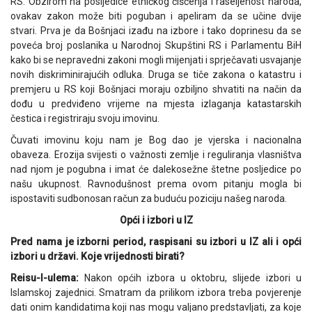
RS. Obzirom na posljedice etničkog čišćenja i raseljenost naroda,
ovakav zakon može biti poguban i apeliram da se učine dvije
stvari. Prva je da Bošnjaci izađu na izbore i tako doprinesu da se
poveća broj poslanika u Narodnoj Skupštini RS i Parlamentu BiH
kako bi se nepravedni zakoni mogli mijenjati i sprječavati usvajanje
novih diskriminirajućih odluka. Druga se tiče zakona o katastru i
premjeru u RS koji Bošnjaci moraju ozbiljno shvatiti na način da
dođu u predviđeno vrijeme na mjesta izlaganja katastarskih
čestica i registriraju svoju imovinu.
Čuvati imovinu koju nam je Bog dao je vjerska i nacionalna
obaveza. Erozija svijesti o važnosti zemlje i reguliranja vlasništva
nad njom je pogubna i imat će dalekosežne štetne posljedice po
našu ukupnost. Ravnodušnost prema ovom pitanju mogla bi
ispostaviti sudbonosan račun za buduću poziciju našeg naroda.
Opći i izbori u IZ
Pred nama je izborni period, raspisani su izbori u IZ ali i opći
izbori u državi. Koje vrijednosti birati?
Reisu-l-ulema:
Nakon općih izbora u oktobru, slijede izbori u
Islamskoj zajednici. Smatram da prilikom izbora treba povjerenje
dati onim kandidatima koji nas mogu valjano predstavljati, za koje