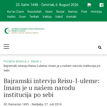
Skip
Skip
23. Safer 1448. - Četvrtak, 6. August 2026.
to
to
Kur'an Časni
Resulullah
Islam
Šerijat
Namaz
Post
Historija
navigation
content
Hadisi
Dove
Tarikati
Vaktija
Vakuf
Kontakt
Medžlis Islamske
Službena web prezentacija
Primary
zajednice Bijeljina
Menu
Početna stranica
Vijesti
Bajramski intervju Reisu-l-uleme: Imam je u našem narodu institucija po
sebi
Bajramski intervju Reisu-l-uleme:
Imam je u našem narodu
institucija po sebi
30. Ramazan 1435. - Nedjelja, 27. Juli 2014.