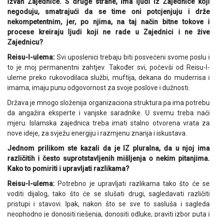
izvan Zajednice. S druge strane, ima ljudi iz Zajednice koji
negoduju, smatrajući da se time oni potcjenjuju i drže
nekompetentnim, jer, po njima, na taj način bitne tokove i
procese kreiraju ljudi koji ne rade u Zajednici i ne žive
Zajednicu?
Reisu-l-ulema:
Svi uposlenici trebaju biti posvećeni svome poslu i
to je moj permanentni zahtjev. Također svi, počevši od Reisu-l-
uleme preko rukovodilaca službi, muftija, dekana do muderrisa i
imama, imaju punu odgovornost za svoje poslove i dužnosti.
Država je mnogo složenija organizaciona struktura pa ima potrebu
da angažira eksperte i vanjske saradnike. U svemu treba naći
mjeru. Islamska zajednica treba imati stalno otvorena vrata za
nove ideje, za svježu energiju i razmjenu znanja i iskustava.
Jednom prilikom ste kazali da je IZ pluralna, da u njoj ima
različitih i često suprotstavljenih mišljenja o nekim pitanjima.
Kako to pomiriti i upravljati razlikama?
Reisu-l-ulema:
Potrebno je upravljati razlikama tako što će se
voditi dijalog, tako što će se slušati drugi, sagledavati različiti
pristupi i stavovi. Ipak, nakon što se sve to sasluša i sagleda
neophodno je donositi rješenja, donositi odluke, praviti izbor puta i