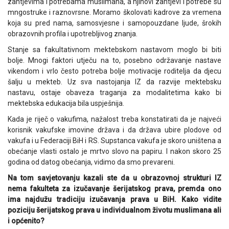
zahtjevima i potrebama muslimana, a njihovi zahtjevi i potrebe su
mngostruke i raznovrsne. Moramo školovati kadrove za vremena
koja su pred nama, samosvjesne i samopouzdane ljude, šrokih
obrazovnih profila i upotrebljivog znanja.
Stanje sa fakultativnom mektebskom nastavom moglo bi biti
bolje. Mnogi faktori utječu na to, posebno održavanje nastave
vikendom i vrlo često potreba bolje motivacije roditelja da djecu
šalju u mekteb. Uz sva nastojanja IZ da razvije mektebsku
nastavu, ostaje obaveza traganja za modalitetima kako bi
mektebska edukacija bila uspješnija.
Kada je riječ o vakufima, nažalost treba konstatirati da je najveći
korisnik vakufske imovine država i da država ubire plodove od
vakufa i u Federaciji BiH i RS. Supstanca vakufa je skoro uništena a
obećanje vlasti ostalo je mrtvo slovo na papiru. I nakon skoro 25
godina od datog obećanja, vidimo da smo prevareni.
Na tom savjetovanju kazali ste da u obrazovnoj strukturi IZ
nema fakulteta za izučavanje šerijatskog prava, premda ono
ima najdužu tradiciju izučavanja prava u BiH. Kako vidite
poziciju šerijatskog prava u individualnom životu muslimana ali
i općenito?