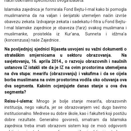
način oskrnaviti specifičnost ovoga ibadeta.
Islamska zajednica je formirala Fond Bejtu-l-mal kako bi pomogla
muslimanima da na valjan i šerijatski utemeljen način izvrše
obavezu zekata. Izdvajanje zekata i sadekatu-l-fitra u Fond Bejtu-
l-mal Islamske zajednice je obaveza (farz) svakog muslimana i
muslimanke, proistekla iz Kur'ana, Sunneta i idžma'a
(koncenzusa) naše Zajednice..
Na posljednjoj sjednici Rijaseta usvojeni su važni dokumenti o
strateškim smjernicama u sektoru obrazovanja. Na
savjetovanju, 16. aprila 2014., o razvoju obrazovnih i naučnih
ustanova IZ istakli ste da je IZ na ovim prostorima utemeljena
na dva stupa: mearifu (obrazovanju) i vakufima i da se cijela
borba muslimana na ovim prostorima vodila oko očuvanja ova
dva segmenta. Kakvim ocjenjujete danas stanje u ova dva
segmenta?
Reisu-l-ulema:
Mnogo je bolje stanje mearifa, obrazovnih
institucija, nego vakufa, jer se obrazovanjem već dugo bavimo
institucionalno. Medrese su dobre škole, kao i fakulteti koji postižu
dobre rezultate. Generalno govoreći, smatram da Islamska
zajednica treba imati obrazovni sistem koji će moći odgovoriti