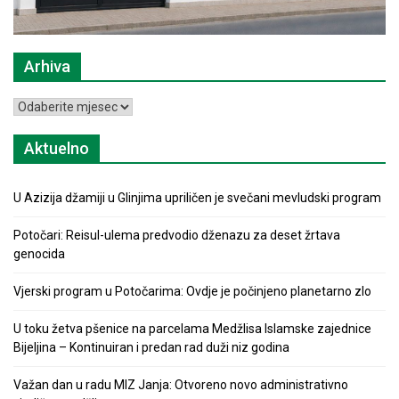
Arhiva
Arhiva
Aktuelno
U Azizija džamiji u Glinjima upriličen je svečani mevludski program
Potočari: Reisul-ulema predvodio dženazu za deset žrtava
genocida
Vjerski program u Potočarima: Ovdje je počinjeno planetarno zlo
U toku žetva pšenice na parcelama Medžlisa Islamske zajednice
Bijeljina – Kontinuiran i predan rad duži niz godina
Važan dan u radu MIZ Janja: Otvoreno novo administrativno