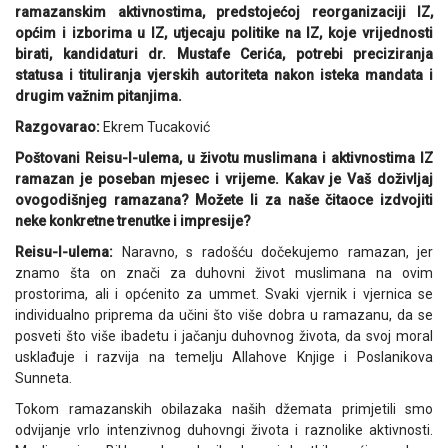
ramazanskim aktivnostima, predstojećoj reorganizaciji IZ,
općim i izborima u IZ, utjecaju politike na IZ, koje vrijednosti
birati, kandidaturi dr. Mustafe Cerića, potrebi preciziranja
statusa i tituliranja vjerskih autoriteta nakon isteka mandata i
drugim važnim pitanjima.
Razgovarao:
Ekrem Tucaković
Poštovani Reisu-l-ulema, u životu muslimana i aktivnostima IZ
ramazan je poseban mjesec i vrijeme. Kakav je Vaš doživljaj
ovogodišnjeg ramazana? Možete li za naše čitaoce izdvojiti
neke konkretne trenutke i impresije?
Reisu-l-ulema:
Naravno, s radošću dočekujemo ramazan, jer
znamo šta on znači za duhovni život muslimana na ovim
prostorima, ali i općenito za ummet. Svaki vjernik i vjernica se
individualno priprema da učini što više dobra u ramazanu, da se
posveti što više ibadetu i jačanju duhovnog života, da svoj moral
usklađuje i razvija na temelju Allahove Knjige i Poslanikova
Sunneta.
Tokom ramazanskih obilazaka naših džemata primjetili smo
odvijanje vrlo intenzivnog duhovngi života i raznolike aktivnosti.