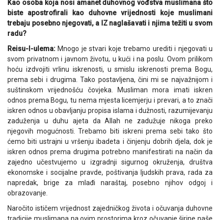
Kao osoba koja nosi amanet duhovnog vođstva muslimana što
biste apostrofirali kao duhovne vrijednosti koje muslimani
trebaju posebno njegovati, a IZ naglašavati i njima težiti u svom
radu?
Reisu-l-ulema:
Mnogo je stvari koje trebamo urediti i njegovati u
svom privatnom i javnom životu, u kući i na poslu. Ovom prilikom
hoću izdvojiti vrlinu iskrenosti, u smislu iskrenosti prema Bogu,
prema sebi i drugima. Tako postavljena, čini mi se najvažnijom i
suštinskom vrijednošću čovjeka. Musliman mora imati iskren
odnos prema Bogu, tu nema mjesta licemjerju i prevari, a to znači
iskren odnos u obavljanju propisa islama i dužnosti, razumijevanju
zaduženja u duhu ajeta da Allah ne zadužuje nikoga preko
njegovih mogućnosti. Trebamo biti iskreni prema sebi tako što
ćemo biti ustrajni u vršenju ibadeta i činjenju dobrih djela, dok je
iskren odnos prema drugima potrebno manifestirati na način da
zajedno učestvujemo u izgradnji sigurnog okruženja, društva
ekonomske i socijalne pravde, poštivanja ljudskih prava, rada za
napredak, brige za mlađi naraštaj, posebno njihov odgoj i
obrazovanje.
Naročito ističem vrijednost zajedničkog života i očuvanja duhovne
tradicije muslimana na ovim prostorima kroz očuvanje širine naše