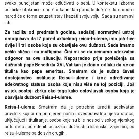
svako punoljetan može odlučivati o sebi. U kontekstu izborne
političke utakmice, ono što kandidati ponude doći će do naroda i
narod će o tome zauzeti stav i kazati svoju volju. Sada su nam svi
isti.
Za razliku od predratnih godina, sadašnji normativni ustroj
omogućava da IZ pored aktuelnog reisu-l-uleme, ima još žive
dvije ili tri osobe koje su obavljale ovu dužnost. Sada imamo
nešto slično i sa muftijama. Čini mi se da nemamo adekvatan
odgovor na ovu situaciju. Neposredno prije povlačenja sa
dužnosti pape Benedikta XVI, Vatikan je donio odluku da se on
titulira kao papa emeritus. Smatram da je nužno čuvati
dostojanstvo institucije Reisu-l-uleme i kroz određivanje
adekvatnog statusa osoba koje nisu više na toj poziciji. Još
uvijek postoji zbrka oko toga kako oslovljavati osobu koja je
obavljala dužnost Reisu-l-uleme.
Reisu-l-ulema:
Smatram da je potrebno uraditi adekvatan
pravilnik koji bi na primjeren način i sveobuhvatno riješio status,
uključujući i tituliranje, osoba koje su bile nosioci visokog vjerskog
autoriteta i određenih položaja i dužnosti u Islamskoj zajednici, od
reisu-l-uleme pa do svih drugih.