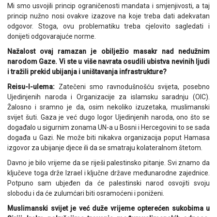
Mi smo usvojili princip ograničenosti mandata i smjenjivosti, a taj
princip nužno nosi ovakve izazove na koje treba dati adekvatan
odgovor. Stoga, ovu problematiku treba cjelovito sagledati i
donijeti odgovarajuće norme.
Nažalost ovaj ramazan je obilježio masakr nad nedužnim
narodom Gaze. Vi ste u više navrata osudili ubistva nevinih ljudi
i tražili prekid ubijanja i uništavanja infrastrukture?
Reisu-l-ulema:
Zatečeni smo ravnodušnošću svijeta, posebno
Ujedinjenih naroda i Organizacije za islamsku saradnju (OIC).
Žalosno i sramno je da, osim nekoliko izuzetaka, muslimanski
svijet šuti. Gaza je već dugo logor Ujedinjenih naroda, ono što se
događalo u sigurnim zonama UN-a u Bosni i Hercegovini to se sada
događa u Gazi. Ne može biti nikakva organizacija poput Hamasa
izgovor za ubijanje djece ili da se smatraju kolateralnom štetom.
Davno je bilo vrijeme da se riješi palestinsko pitanje. Svi znamo da
ključeve toga drže Izrael i ključne države međunarodne zajednice.
Potpuno sam ubjeđen da će palestinski narod osvojiti svoju
slobodu i da će zulumćari biti osramoćeni i poniženi.
Muslimanski svijet je već duže vrijeme opterećen sukobima u