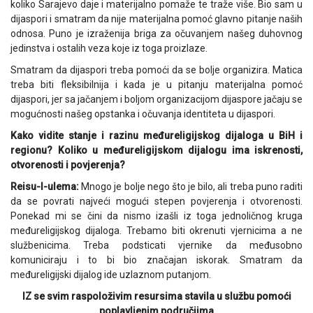
koliko Sarajevo daje i materijalno pomaže te traže više. Bio sam u
dijaspori i smatram da nije materijalna pomoć glavno pitanje naših
odnosa. Puno je izraženija briga za očuvanjem našeg duhovnog
jedinstva i ostalih veza koje iz toga proizlaze.
Smatram da dijaspori treba pomoći da se bolje organizira. Matica
treba biti fleksibilnija i kada je u pitanju materijalna pomoć
dijaspori, jer sa jačanjem i boljom organizacijom dijaspore jačaju se
mogućnosti našeg opstanka i očuvanja identiteta u dijaspori.
Kako vidite stanje i razinu međureligijskog dijaloga u BiH i
regionu? Koliko u međureligijskom dijalogu ima iskrenosti,
otvorenosti i povjerenja?
Reisu-l-ulema:
Mnogo je bolje nego što je bilo, ali treba puno raditi
da se povrati najveći mogući stepen povjerenja i otvorenosti.
Ponekad mi se čini da nismo izašli iz toga jednoličnog kruga
međureligijskog dijaloga. Trebamo biti okrenuti vjernicima a ne
službenicima. Treba podsticati vjernike da međusobno
komuniciraju i to bi bio značajan iskorak. Smatram da
međureligijski dijalog ide uzlaznom putanjom.
IZ se svim raspoloživim resursima stavila u službu pomoći
poplavljenim područjima