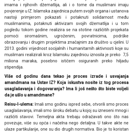
imama i njihovih džematlija, ali i o tome da muslimani imaju
povjerenje u IZ. Islamska zajednica putem svojih organa i ustanova
nastoji primjerom pokazati i potaknuti solidarnost među
muslimanima, potaknuti aktivizam svojih džematlija i u tom
pogledu tokom godine realizira se na stotine različitih projekata
pomoći siromašnim, ugroženim, povratnicima, podrške
obrazovanju i drugim projektima značajnim za društvo u cjelini. U
2013. godini vrijednost socijalnih i humanitarnih aktivnosti koje su
muslimani realizirali kroz Islamsku zajednicu iznosila je preko 7,5
miliona maraka, posebno ističem osiguranih preko hiljadu
stipendija.
Više od godinu dana tekao je proces izrade i usvajanja
amandmana na Ustav IZ? Koja iskustva nosite iz tog procesa
usaglašavanja i dogovaranja? Ima li još nešto što biste voljeli
da je ušlo u amandmane?
Reisu-l-ulema:
Imali smo godinu ispred sebe, otvorili smo proces
usaglašavanja, imali smo široku debatu u kojoj su izneseni mnogi i
različiti stavovi. Temeljna akta trebaju odražavati ono što nas
povezuje, više su opća i načelna nego detaljna. U takve akte ne
ulaze partikularije, one su dio drugih normativa. Bio je to koristan