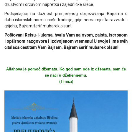
društvom i državom napretka i zajedničke sreće.
Podsjećajući na dužnost primjerenog obilježavanja Bajrama u
duhu islamskih normi i naše tradicije, gdje nema mjesta razvratu i
grijehu, Bajram šerif mubarek olsun!
Poštovani Reisu-l-ulema, hvala Vam na ovom, zaista, iscrpnom
i opširnom razgovoru i izdvojenom vremenu! U svoje i ime svih
čitalaca čestitam Vam Bajram. Bajram šerif mubarek olsun!
Allahova je pomoć džematu. Ko god sam ode iz džemata, sam će
se naći u džehennemu.
(Tirmizi)