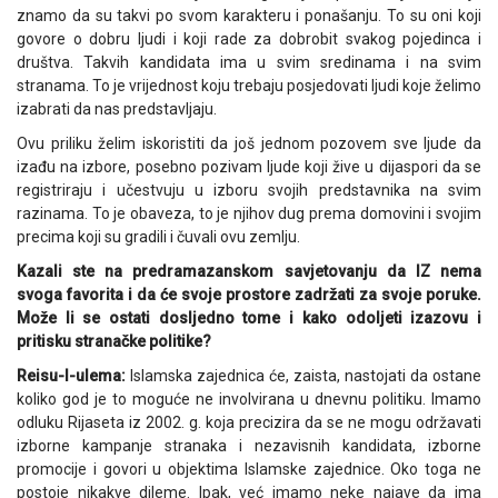
znamo da su takvi po svom karakteru i ponašanju. To su oni koji
govore o dobru ljudi i koji rade za dobrobit svakog pojedinca i
društva. Takvih kandidata ima u svim sredinama i na svim
stranama. To je vrijednost koju trebaju posjedovati ljudi koje želimo
izabrati da nas predstavljaju.
Ovu priliku želim iskoristiti da još jednom pozovem sve ljude da
izađu na izbore, posebno pozivam ljude koji žive u dijaspori da se
registriraju i učestvuju u izboru svojih predstavnika na svim
razinama. To je obaveza, to je njihov dug prema domovini i svojim
precima koji su gradili i čuvali ovu zemlju.
Kazali ste na predramazanskom savjetovanju da IZ nema
svoga favorita i da će svoje prostore zadržati za svoje poruke.
Može li se ostati dosljedno tome i kako odoljeti izazovu i
pritisku stranačke politike?
Reisu-l-ulema:
Islamska zajednica će, zaista, nastojati da ostane
koliko god je to moguće ne involvirana u dnevnu politiku. Imamo
odluku Rijaseta iz 2002. g. koja precizira da se ne mogu održavati
izborne kampanje stranaka i nezavisnih kandidata, izborne
promocije i govori u objektima Islamske zajednice. Oko toga ne
postoje nikakve dileme. Ipak, već imamo neke najave da ima