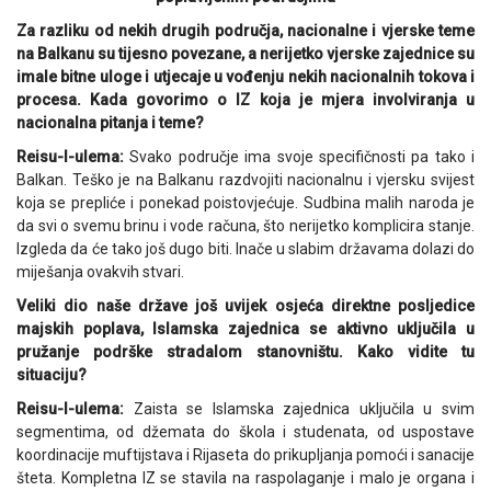
Za razliku od nekih drugih područja, nacionalne i vjerske teme
na Balkanu su tijesno povezane, a nerijetko vjerske zajednice su
imale bitne uloge i utjecaje u vođenju nekih nacionalnih tokova i
procesa. Kada govorimo o IZ koja je mjera involviranja u
nacionalna pitanja i teme?
Reisu-l-ulema:
Svako područje ima svoje specifičnosti pa tako i
Balkan. Teško je na Balkanu razdvojiti nacionalnu i vjersku svijest
koja se prepliće i ponekad poistovjećuje. Sudbina malih naroda je
da svi o svemu brinu i vode računa, što nerijetko komplicira stanje.
Izgleda da će tako još dugo biti. Inače u slabim državama dolazi do
miješanja ovakvih stvari.
Veliki dio naše države još uvijek osjeća direktne posljedice
majskih poplava, Islamska zajednica se aktivno uključila u
pružanje podrške stradalom stanovništu. Kako vidite tu
situaciju?
Reisu-l-ulema:
Zaista se Islamska zajednica uključila u svim
segmentima, od džemata do škola i studenata, od uspostave
koordinacije muftijstava i Rijaseta do prikupljanja pomoći i sanacije
šteta. Kompletna IZ se stavila na raspolaganje i malo je organa i