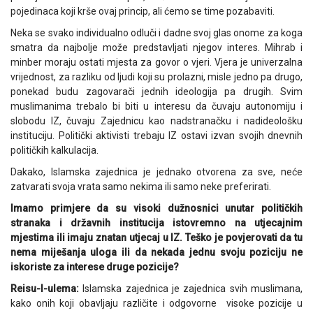
pojedinaca koji krše ovaj princip, ali ćemo se time pozabaviti.
Neka se svako individualno odluči i dadne svoj glas onome za koga
smatra da najbolje može predstavljati njegov interes. Mihrab i
minber moraju ostati mjesta za govor o vjeri. Vjera je univerzalna
vrijednost, za razliku od ljudi koji su prolazni, misle jedno pa drugo,
ponekad budu zagovarači jednih ideologija pa drugih. Svim
muslimanima trebalo bi biti u interesu da čuvaju autonomiju i
slobodu IZ, čuvaju Zajednicu kao nadstranačku i nadideološku
instituciju. Politički aktivisti trebaju IZ ostavi izvan svojih dnevnih
političkih kalkulacija.
Dakako, Islamska zajednica je jednako otvorena za sve, neće
zatvarati svoja vrata samo nekima ili samo neke preferirati.
Imamo primjere da su visoki dužnosnici unutar političkih
stranaka i državnih institucija istovremno na utjecajnim
mjestima ili imaju znatan utjecaj u IZ. Teško je povjerovati da tu
nema miješanja uloga ili da nekada jednu svoju poziciju ne
iskoriste za interese druge pozicije?
Reisu-l-ulema:
Islamska zajednica je zajednica svih muslimana,
kako onih koji obavljaju različite i odgovorne visoke pozicije u