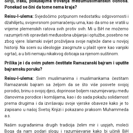
Siriji, Iraku, pokušajima trovanja međumuslimanskih odnosa.
Ponekad se čini da tome nema kraja?
Reisu-l-ulema:
Svjedočimo potpunom nedostatku odgovornosti i
džahilijetu, svojevrsnom pomaračenju uma, kao da smo se vratili u
vrijeme plemenskih ratova svih protiv svih. Mi u BiH ne možemo
razumjeti niti opravdati međusobna ubijanja i optužbe, posebno ne
zbog vjere. Islamski svijet proživljava svoje najteže dane u novijoj
historiji. Na sceni su ideologije zaogrnute u plašt vjere kao vanjski
ogrtač, a u biti nemaju nikakvog doticaja sa njenom suštinom.
Prilika je i da ovim putem čestitate Ramazanski bajram i uputite
bajramsku poruku?
Reisu-l-ulema:
Svim muslimanima i muslimankama čestitam
Ramazanski bajram sa željom da se što više posvete svojoj
porodici, brinu o svojoj djeci, doprinose boljem razumijevanju među
članovima porodice i komšijama, kao i do sada pokažu solidarnost
prema drugima i da izvršavaju svoje vjerske obaveze kako je to
zapisano u našoj Svetoj Knjizi i pokazano praksom Muhammeda
a.s.
Našim sugrađanima drugih tradicija želim mir i uspjeh, moleći
Boga da nam podari slogu i razumijevanje kako bi učinili BiH