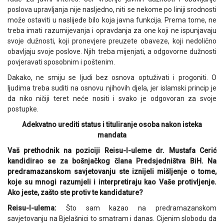
poslova upravljanja nije nasljedno, niti se nekome po liniji srodnosti
može ostaviti u naslijeđe bilo koja javna funkcija. Prema tome, ne
treba imati razumijevanja i opravdanja za one koji ne ispunjavaju
svoje dužnosti, koji pronevjere preuzete obaveze, koji nedolično
obavljaju svoje poslove. Njih treba mijenjati, a odgovorne dužnosti
povjeravati sposobnim i poštenim.
Dakako, ne smiju se ljudi bez osnova optuživati i progoniti. O
ljudima treba suditi na osnovu njihovih djela, jer islamski princip je
da niko ničiji teret neće nositi i svako je odgovoran za svoje
postupke.
Adekvatno urediti status i tituliranje osoba nakon isteka
mandata
Vaš prethodnik na poziciji Reisu-l-uleme dr. Mustafa Cerić
kandidirao se za bošnjačkog člana Predsjedništva BiH. Na
predramazanskom savjetovanju ste iznijeli mišljenje o tome,
koje su mnogi razumjeli i interpretiraju kao Vaše protivljenje.
Ako jeste, zašto ste protiv te kandidature?
Reisu-l-ulema:
Što sam kazao na predramazanskom
savjetovanju na Bjelašnici to smatram i danas. Cijenim slobodu da