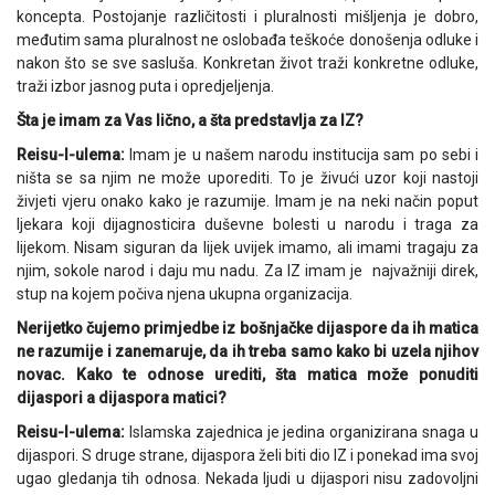
koncepta. Postojanje različitosti i pluralnosti mišljenja je dobro,
međutim sama pluralnost ne oslobađa teškoće donošenja odluke i
nakon što se sve sasluša. Konkretan život traži konkretne odluke,
traži izbor jasnog puta i opredjeljenja.
Šta je imam za Vas lično, a šta predstavlja za IZ?
Reisu-l-ulema:
Imam je u našem narodu institucija sam po sebi i
ništa se sa njim ne može uporediti. To je živući uzor koji nastoji
živjeti vjeru onako kako je razumije. Imam je na neki način poput
ljekara koji dijagnosticira duševne bolesti u narodu i traga za
lijekom. Nisam siguran da lijek uvijek imamo, ali imami tragaju za
njim, sokole narod i daju mu nadu. Za IZ imam je najvažniji direk,
stup na kojem počiva njena ukupna organizacija.
Nerijetko čujemo primjedbe iz bošnjačke dijaspore da ih matica
ne razumije i zanemaruje, da ih treba samo kako bi uzela njihov
novac. Kako te odnose urediti, šta matica može ponuditi
dijaspori a dijaspora matici?
Reisu-l-ulema:
Islamska zajednica je jedina organizirana snaga u
dijaspori. S druge strane, dijaspora želi biti dio IZ i ponekad ima svoj
ugao gledanja tih odnosa. Nekada ljudi u dijaspori nisu zadovoljni