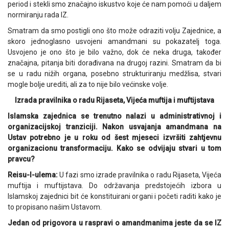
period i stekli smo značajno iskustvo koje će nam pomoći u daljem
normiranju rada IZ.
Smatram da smo postigli ono što može odraziti volju Zajednice, a
skoro jednoglasno usvojeni amandmani su pokazatelj toga.
Usvojeno je ono što je bilo važno, dok će neka druga, također
značajna, pitanja biti dorađivana na drugoj razini. Smatram da bi
se u radu nižih organa, posebno strukturiranju medžlisa, stvari
mogle bolje urediti, ali za to nije bilo većinske volje.
Izrada pravilnika o radu Rijaseta, Vijeća muftija i muftijstava
Islamska zajednica se trenutno nalazi u administrativnoj i
organizacijskoj tranziciji. Nakon usvajanja amandmana na
Ustav potrebno je u roku od šest mjeseci izvršiti zahtjevnu
organizacionu transformaciju. Kako se odvijaju stvari u tom
pravcu?
Reisu-l-ulema:
U fazi smo izrade pravilnika o radu Rijaseta, Vijeća
muftija i muftijstava. Do održavanja predstojećih izbora u
Islamskoj zajednici bit će konstituirani organi i početi raditi kako je
to propisano našim Ustavom.
Jedan od prigovora u raspravi o amandmanima jeste da se IZ