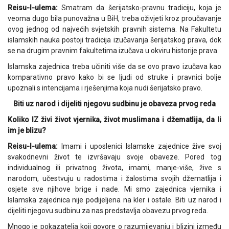
Reisu-l-ulema:
Smatram da šerijatsko-pravnu tradiciju, koja je
veoma dugo bila punovažna u BiH, treba oživjeti kroz proučavanje
ovog jednog od najvećih svjetskih pravnih sistema. Na Fakultetu
islamskih nauka postoji tradicija izučavanja šerijatskog prava, dok
se na drugim pravnim fakultetima izučava u okviru historije prava.
Islamska zajednica treba učiniti više da se ovo pravo izučava kao
komparativno pravo kako bi se ljudi od struke i pravnici bolje
upoznali s intencijama i rješenjima koja nudi šerijatsko pravo.
Biti uz narod i dijeliti njegovu sudbinu je obaveza prvog reda
Koliko IZ živi život vjernika, život muslimana i džematlija, da li
im je blizu?
Reisu-l-ulema:
Imami i uposlenici Islamske zajednice žive svoj
svakodnevni život te izvršavaju svoje obaveze. Pored tog
individualnog ili privatnog života, imami, manje-više, žive s
narodom, učestvuju u radostima i žalostima svojih džematlija i
osjete sve njihove brige i nade. Mi smo zajednica vjernika i
Islamska zajednica nije podijeljena na kler i ostale. Biti uz narod i
dijeliti njegovu sudbinu za nas predstavlja obavezu prvog reda.
Mnogo je pokazatelja koji govore o razumijevanju i blizini između