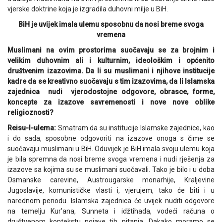
vjerske doktrine koja je izgradila duhovni milje u BiH.
BiH je uvijek imala ulemu sposobnu da nosi breme svoga
vremena
Muslimani na ovim prostorima suočavaju se za brojnim i
velikim duhovnim ali i kulturnim, ideološkim i općenito
društvenim izazovima. Da li su muslimani i njihove institucije
kadre da se kreativno suočavaju s tim izazovima, da li Islamska
zajednica nudi vjerodostojne odgovore, obrasce, forme,
koncepte za izazove savremenosti i nove nove oblike
religioznosti?
Reisu-l-ulema:
Smatram da su institucije Islamske zajednice, kao
i do sada, sposobne odgovoriti na izazove onoga s čime se
suočavaju muslimani u BiH. Oduvijek je BiH imala svoju ulemu koja
je bila spremna da nosi breme svoga vremena i nudi rješenja za
izazove sa kojima su se muslimani suočavali. Tako je bilo i u doba
Osmanske carevine, Austrougarske monarhije, Kraljevine
Jugoslavije, komunističke vlasti i, vjerujem, tako će biti i u
narednom periodu. Islamska zajednica će uvijek nuditi odgovore
na temelju Kur'ana, Sunneta i idžtihada, vodeći računa o
društvenom kontekstu pojave tih pitanja. Dakako moramo se