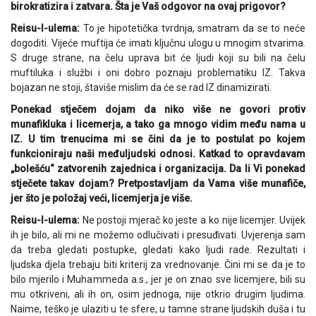
birokratizira i zatvara. Šta je Vaš odgovor na ovaj prigovor?
Reisu-l-ulema:
To je hipotetička tvrdnja, smatram da se to neće
dogoditi. Vijeće muftija će imati ključnu ulogu u mnogim stvarima.
S druge strane, na čelu uprava bit će ljudi koji su bili na čelu
muftiluka i službi i oni dobro poznaju problematiku IZ. Takva
bojazan ne stoji, štaviše mislim da će se rad IZ dinamizirati.
Ponekad stječem dojam da niko više ne govori protiv
munafikluka i licemerja, a tako ga mnogo vidim među nama u
IZ. U tim trenucima mi se čini da je to postulat po kojem
funkcioniraju naši međuljudski odnosi. Katkad to opravdavam
„bolešću“ zatvorenih zajednica i organizacija. Da li Vi ponekad
stječete takav dojam? Pretpostavljam da Vama više munafiče,
jer što je položaj veći, licemjerja je više.
Reisu-l-ulema:
Ne postoji mjerač ko jeste a ko nije licemjer. Uvijek
ih je bilo, ali mi ne možemo odlučivati i presuđivati. Uvjerenja sam
da treba gledati postupke, gledati kako ljudi rade. Rezultati i
ljudska djela trebaju biti kriterij za vrednovanje. Čini mi se da je to
bilo mjerilo i Muhammeda a.s., jer je on znao sve licemjere, bili su
mu otkriveni, ali ih on, osim jednoga, nije otkrio drugim ljudima.
Naime, teško je ulaziti u te sfere, u tamne strane ljudskih duša i tu