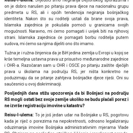
on je dobro narušen po pitanju prava djece na nacionalnu grupu
predmeta u RS, ali i općih tendencija negiranja bošnjačkog
identiteta. Nakon što su roditelji ustali da brane svoja prava,
Islamska zajednica je pokušala pomoći u granicama svojih
mogućnosti. Naravno, mi ćemo pomagati i uvijek biti na njihovoj
strani. Islamska zajednica će pomagati borbu roditelja putem
sudova, mi ćemo sa njima dijeliti ono što imamo.
Tužna je i ružna činjenica da je BiH jedina zemlja u Evropi u kojoj se
krše temeljna ustavna prava uz prisustvo međunarodne zajednice
i OHR-a. Razočaran sam u OHR i OSCE po pitanju zaštite dječijih
prava u školama na području RS, jer ništa konkretno ne
poduzimaju da se pitanje zahtjeva bošnjačke djece riješi. Oni su
saučesnici u ovoj diskriminaciji.
Posljednjih dana stižu upozorenja da bi Bošnjaci na području
RS mogli ostati bez svoje zemlje ukoliko ne budu plaćali porez i
ne izvrše registraciju imovine u katastru?
Reisu-l-ulema:
To je još jedan udar na Bošnjake u RS, pogotovu
kada je riječ o porezima na nepokretnosti, odnosno legaliziranju
oduzimanja imovine Bošnjaka administrativnim mjerama Vlade