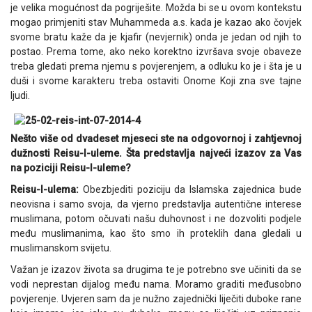
je velika mogućnost da pogriješite. Možda bi se u ovom kontekstu
mogao primjeniti stav Muhammeda a.s. kada je kazao ako čovjek
svome bratu kaže da je kjafir (nevjernik) onda je jedan od njih to
postao. Prema tome, ako neko korektno izvršava svoje obaveze
treba gledati prema njemu s povjerenjem, a odluku ko je i šta je u
duši i svome karakteru treba ostaviti Onome Koji zna sve tajne
ljudi.
Nešto više od dvadeset mjeseci ste na odgovornoj i zahtjevnoj
dužnosti Reisu-l-uleme. Šta predstavlja najveći izazov za Vas
na poziciji Reisu-l-uleme?
Reisu-l-ulema:
Obezbjediti poziciju da Islamska zajednica bude
neovisna i samo svoja, da vjerno predstavlja autentične interese
muslimana, potom očuvati našu duhovnost i ne dozvoliti podjele
među muslimanima, kao što smo ih proteklih dana gledali u
muslimanskom svijetu.
Važan je izazov života sa drugima te je potrebno sve učiniti da se
vodi neprestan dijalog među nama. Moramo graditi međusobno
povjerenje. Uvjeren sam da je nužno zajednički liječiti duboke rane