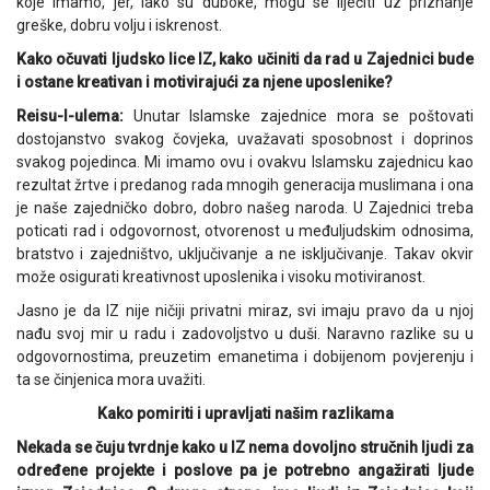
koje imamo, jer, iako su duboke, mogu se liječiti uz priznanje
greške, dobru volju i iskrenost.
Kako očuvati ljudsko lice IZ, kako učiniti da rad u Zajednici bude
i ostane kreativan i motivirajući za njene uposlenike?
Reisu-l-ulema:
Unutar Islamske zajednice mora se poštovati
dostojanstvo svakog čovjeka, uvažavati sposobnost i doprinos
svakog pojedinca. Mi imamo ovu i ovakvu Islamsku zajednicu kao
rezultat žrtve i predanog rada mnogih generacija muslimana i ona
je naše zajedničko dobro, dobro našeg naroda. U Zajednici treba
poticati rad i odgovornost, otvorenost u međuljudskim odnosima,
bratstvo i zajedništvo, uključivanje a ne isključivanje. Takav okvir
može osigurati kreativnost uposlenika i visoku motiviranost.
Jasno je da IZ nije ničiji privatni miraz, svi imaju pravo da u njoj
nađu svoj mir u radu i zadovoljstvo u duši. Naravno razlike su u
odgovornostima, preuzetim emanetima i dobijenom povjerenju i
ta se činjenica mora uvažiti.
Kako pomiriti i upravljati našim razlikama
Nekada se čuju tvrdnje kako u IZ nema dovoljno stručnih ljudi za
određene projekte i poslove pa je potrebno angažirati ljude