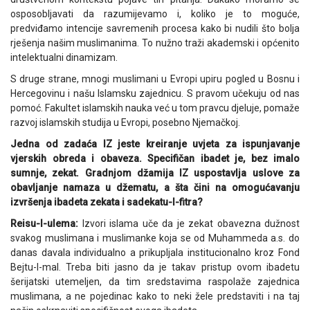
osposobljavati da razumijevamo i, koliko je to moguće,
predviđamo intencije savremenih procesa kako bi nudili što bolja
rješenja našim muslimanima. To nužno traži akademski i općenito
intelektualni dinamizam.
S druge strane, mnogi muslimani u Evropi upiru pogled u Bosnu i
Hercegovinu i našu Islamsku zajednicu. S pravom učekuju od nas
pomoć. Fakultet islamskih nauka već u tom pravcu djeluje, pomaže
razvoj islamskih studija u Evropi, posebno Njemačkoj.
Jedna od zadaća IZ jeste kreiranje uvjeta za ispunjavanje
vjerskih obreda i obaveza. Specifičan ibadet je, bez imalo
sumnje, zekat. Gradnjom džamija IZ uspostavlja uslove za
obavljanje namaza u džematu, a šta čini na omogućavanju
izvršenja ibadeta zekata i sadekatu-l-fitra?
Reisu-l-ulema:
Izvori islama uče da je zekat obavezna dužnost
svakog muslimana i muslimanke koja se od Muhammeda a.s. do
danas davala individualno a prikupljala institucionalno kroz Fond
Bejtu-l-mal. Treba biti jasno da je takav pristup ovom ibadetu
šerijatski utemeljen, da tim sredstavima raspolaže zajednica
muslimana, a ne pojedinac kako to neki žele predstaviti i na taj