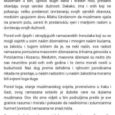
Muslimani u BiH, uprkos dugih dana i kratkih noći, predano
obavljaju svoje vjerske dužnosti. Dakako, ima i onih koji ne
pokazuju veliku predanost izvršavanju svojih vjerskih obaveza,
međutim upujućem dovu Allahu Uzvišenom da muslimane ojača
na pravom putu, usreći ih predanošću vjeri i marljivim radom u
izvršavaju svojih dužnosti.
Pored ovih lijepih i okrepljujućih ramazanskih trenutaka koji su se
mogli osjetiti u svim našim džematima i mnogim našim kućama,
sa žalošću i tugom ističem da je, na neki način, ova radost
ramazana pomućena masovnim dženazama žrtvama genocida u
Potočarima i Kozarcu. Međutim, masovne dženaze su nešto što
nas neumitno prati svih ovih godina i to ćemo morati nositi u
budućnosti. Naš dug prema šehidima i njihovim porodicama
nikada ne prestaje, u našim radostim i u našim žalostima moramo
biti svjesni toga duga.
Pored toga, stanje muslimanskog svijeta, prvenstveno u Iraku i
Gazi, ovog ramazana ostavilo je duboke rane na dušama
muslimana. Ono što smo vidjeli u tim područjima prešlo je sve
granice razuma i morala i pokazalo da nasilnicima i zulumćarima
hurmet (svetost) ramazana ne znači ništa.