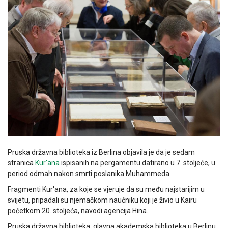
Pruska državna biblioteka iz Berlina objavila je da je sedam
stranica
Kur'ana
ispisanih na pergamentu datirano u 7. stoljeće, u
period odmah nakon smrti poslanika Muhammeda.
Fragmenti Kur'ana, za koje se vjeruje da su među najstarijim u
svijetu, pripadali su njemačkom naučniku koji je živio u Kairu
početkom 20. stoljeća, navodi agencija Hina.
Pruska državna biblioteka, glavna akademska biblioteka u Berlinu,