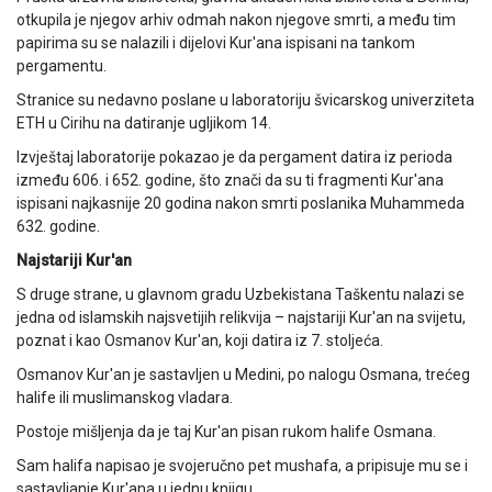
otkupila je njegov arhiv odmah nakon njegove smrti, a među tim
papirima su se nalazili i dijelovi Kur'ana ispisani na tankom
pergamentu.
Stranice su nedavno poslane u laboratoriju švicarskog univerziteta
ETH u Cirihu na datiranje ugljikom 14.
Izvještaj laboratorije pokazao je da pergament datira iz perioda
između 606. i 652. godine, što znači da su ti fragmenti Kur'ana
ispisani najkasnije 20 godina nakon smrti poslanika Muhammeda
632. godine.
Najstariji Kur'an
S druge strane, u glavnom gradu Uzbekistana Taškentu nalazi se
jedna od islamskih najsvetijih relikvija – najstariji Kur'an na svijetu,
poznat i kao Osmanov Kur'an, koji datira iz 7. stoljeća.
Osmanov Kur'an je sastavljen u Medini, po nalogu Osmana, trećeg
halife ili muslimanskog vladara.
Postoje mišljenja da je taj Kur'an pisan rukom halife Osmana.
Sam halifa napisao je svojeručno pet mushafa, a pripisuje mu se i
sastavljanje Kur'ana u jednu knjigu.