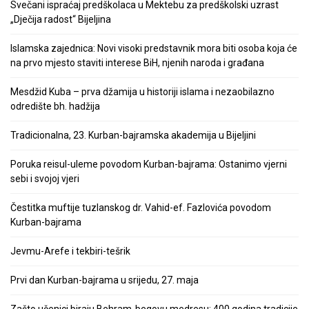
Svečani ispraćaj predškolaca u Mektebu za predškolski uzrast
„Dječija radost“ Bijeljina
Islamska zajednica: Novi visoki predstavnik mora biti osoba koja će
na prvo mjesto staviti interese BiH, njenih naroda i građana
Mesdžid Kuba – prva džamija u historiji islama i nezaobilazno
odredište bh. hadžija
Tradicionalna, 23. Kurban-bajramska akademija u Bijeljini
Poruka reisul-uleme povodom Kurban-bajrama: Ostanimo vjerni
sebi i svojoj vjeri
Čestitka muftije tuzlanskog dr. Vahid-ef. Fazlovića povodom
Kurban-bajrama
Jevmu-Arefe i tekbiri-tešrik
Prvi dan Kurban-bajrama u srijedu, 27. maja