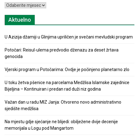
Arhiva
Aktuelno
U Azizija džamiji u Glinjima upriličen je svečani mevludski program
Potočari: Reisul-ulema predvodio dženazu za deset žrtava
genocida
Vjerski program u Potočarima: Ovdje je počinjeno planetarno zlo
U toku žetva pšenice na parcelama Medžlisa Islamske zajednice
Bijeljina – Kontinuiran i predan rad duži niz godina
Važan dan u radu MIZ Janja: Otvoreno novo administrativno
sjedište medžlisa
Na mjestu gdje sjećanje ne blijedi: obilježene dvije decenije
memorijala u Logu pod Mangartom