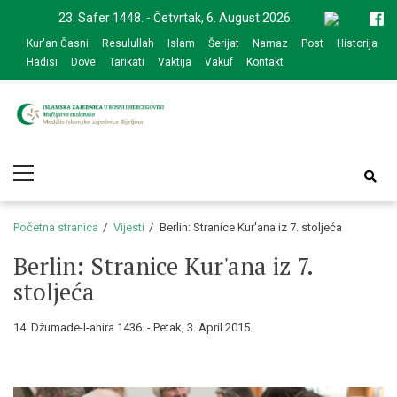
Skip
Skip
23. Safer 1448. - Četvrtak, 6. August 2026.
to
to
Kur'an Časni
Resulullah
Islam
Šerijat
Namaz
Post
Historija
navigation
content
Hadisi
Dove
Tarikati
Vaktija
Vakuf
Kontakt
Medžlis Islamske
Službena web prezentacija
Primary
zajednice Bijeljina
Menu
Početna stranica
Vijesti
Berlin: Stranice Kur'ana iz 7. stoljeća
Berlin: Stranice Kur'ana iz 7.
stoljeća
14. Džumade-l-ahira 1436. - Petak, 3. April 2015.