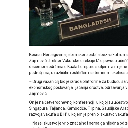
Bosna i Hercegovina je bila skoro ostala bez vakufa, a 
Zajimović direktor Vakufske direkcije IZ u povodu učešća
decembra održana u Kuala Lumpuru s ciljem razmjene i
područjima, u različitim političkim sistemima i okolnost
– Drugi važan cilj bio je izrada platforme za buduću s
ekonomskog poslovanja i jačanja društva, održavanja vak
Zajimović.
On je na četverodnevnoj konferenciji, u kojoj su učestvo
Singapura, Tajlanda, Kambodže, Filipina, Saudijske Arabi
razvoja vakufa u BiH” u kojem je prenio iskustvo vakufa
– Naše iskustvo je vrlo značajno i nema ga nijedna od zem