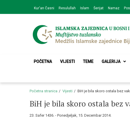
Skip
Skip
Kur'an Časni
Resulullah
Islam
Šerijat
Namaz
Pos
to
to
navigation
content
Medžlis Islamske 
Službena web prezentacija
POČETNA
VIJESTI
TEME
GALERIJA
Početna stranica
Vijesti
BiH je bila skoro ostala bez va
BiH je bila skoro ostala bez 
23. Safer 1436. - Ponedjeljak, 15. Decembar 2014.