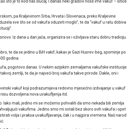
ao što je to kod nas slučaj. I danas neki gradovi nose ime vakuf – ističe
rskom, pa Kraljevinom Srba, Hrvata i Slovenaca, preko Kraljevine
i oduzela sve što se od vakufa oduzeti moglo”, te da “vakuf u ratu dobiva
tuciji”.
novo. Iz dana u dan jača, organizira se i oživljava staru dobru tradiciju.
obro, te da se jedino u BiH vakif, kakav je Gazi Husrev-beg, spominje po
500 godina.
ufa, pogotovo danas. U nekim azijskim zemaljama vakufske institucije
akvoj zemlji, te da je najveći broj vakufa takve prirode. Dakle, oni i
ovinski vakuf koji podrazumijeva redovno mjesečno izdvajanje u vakuf
isu dozvoljena nova uvakufljenja itd.
o. Iako mali, jedino mi se možemo pohvaliti da smo nekada bili zemlja
ahvaljujući vakufima. Jedino smo mi ostali bez skoro svih vakufa i opet
stirati volja i praksa uvakufljavanja, čak i u najgora vremena. Naš narod
ić.