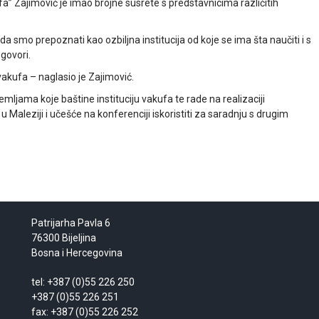
a” Zajimović je imao brojne susrete s predstavnicima različitih
a smo prepoznati kao ozbiljna institucija od koje se ima šta naučiti i s
zgovori.
vakufa – naglasio je Zajimović.
mljama koje baštine instituciju vakufa te rade na realizaciji
u Maleziji i učešće na konferenciji iskoristiti za saradnju s drugim
Patrijarha Pavla 6
76300 Bijeljina
Bosna i Hercegovina
tel: +387 (0)55 226 250
+387 (0)55 226 251
fax: +387 (0)55 226 252