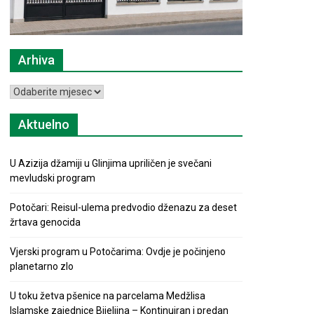
Arhiva
Arhiva
Aktuelno
U Azizija džamiji u Glinjima upriličen je svečani
mevludski program
Potočari: Reisul-ulema predvodio dženazu za deset
žrtava genocida
Vjerski program u Potočarima: Ovdje je počinjeno
planetarno zlo
U toku žetva pšenice na parcelama Medžlisa
Islamske zajednice Bijeljina – Kontinuiran i predan