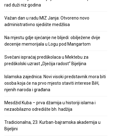
rad duži niz godina
Važan dan u radu MIZ Janja: Otvoreno novo
administrativno sjedište medžlisa
Na mjestu gdje sjećanje ne blijedi: obilježene dvije
decenije memorijala u Logu pod Mangartom
Svečani ispraćaj predškolaca u Mektebu za
predškolski uzrast „Dječija radost“ Bijeljina
Islamska zajednica: Novi visoki predstavnik mora biti
osoba koja će na prvo mjesto staviti interese BiH,
njenih naroda i građana
Mesdžid Kuba – prva džamija u historiji islama i
nezaobilazno odredište bh. hadžija
Tradicionalna, 23. Kurban-bajramska akademija u
Bijeljini