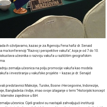
sada ih oživljavamo, kazao je za Agenciju Fena hafiz dr. Senaid
 ma konferenciji “Razvoj i perspektive vakufa”, koja je od 7 do 10.
skustava učesnika o razvoju vakufa u različitim geografskim
ima.
aradnju zemalja učesnica na polju promocije vakufa kao modela
ufa i investiranja u vakufske projekte – kazao je dr. Senajid
vali predstavnici Malezije, Turske, Bosne i Hercegovine, Indonezije,
je, Bangladeša i Indije, imao svoje izlaganje o temi “Historijski koncept
 Islamske zajednice u BiH.
alja učesnica. Cijeli gradovi su nastajali zahvaljujući instituciji