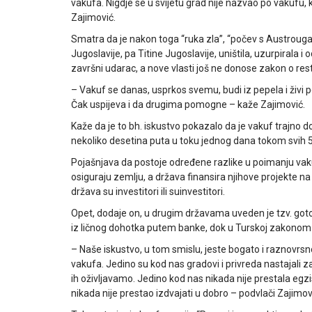
vakufa. Nigdje se u svijetu grad nije nazvao po vakufu, k
Zajimović.
Smatra da je nakon toga “ruka zla”, “počev s Austrouga
Jugoslavije, pa Titine Jugoslavije, uništila, uzurpirala 
završni udarac, a nove vlasti još ne donose zakon o resti
– Vakuf se danas, usprkos svemu, budi iz pepela i živi po
Čak uspijeva i da drugima pomogne – kaže Zajimović.
Kaže da je to bh. iskustvo pokazalo da je vakuf trajno d
nekoliko desetina puta u toku jednog dana tokom svih 
Pojašnjava da postoje određene razlike u poimanju vak
osiguraju zemlju, a država finansira njihove projekte na t
država su investitori ili suinvestitori.
Opet, dodaje on, u drugim državama uveden je tzv. got
iz ličnog dohotka putem banke, dok u Turskoj zakonom n
– Naše iskustvo, u tom smislu, jeste bogato i raznovrsn
vakufa. Jedino su kod nas gradovi i privreda nastajali z
ih oživljavamo. Jedino kod nas nikada nije prestala egzi
nikada nije prestao izdvajati u dobro – podvlači Zajimov