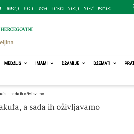
t
Historija
Hadisi
Dove
Tarikati
Vaktija
Vakuf
Kontakt
zajednice Bijeljina
MEDŽLIS
IMAMI
DŽAMIJE
DŽEMATI
PRA
kufa, a sada ih oživljavamo
vakufa, a sada ih oživljavamo