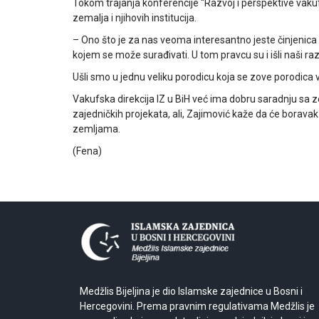
Tokom trajanja konferencije “Razvoj i perspektive vakuf
zemalja i njihovih institucija.
– Ono što je za nas veoma interesantno jeste činjenica d
kojem se može surađivati. U tom pravcu su i išli naši ra
Ušli smo u jednu veliku porodicu koja se zove porodica 
Vakufska direkcija IZ u BiH već ima dobru saradnju sa ze
zajedničkih projekata, ali, Zajimović kaže da će boravak 
zemljama.
(Fena)
Medžlis Bijeljina je dio Islamske zajednice u Bosni i
Hercegovini. Prema pravnim regulativama Medžlis je