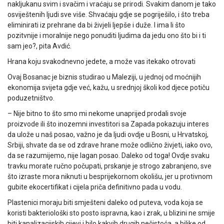
nakljukanu svim i svačim i vraćaju se prirodi. Svakim danom je tako
osviještenih ljudi sve više. Shvaćaju gdje se pogriješilo, i što treba
eliminirati iz prehrane da bi živjeli ljepše i duže. I ima li što
pozitvnije i moralnije nego ponuditi ljudima da jedu ono što bi i ti
sam jeo?, pita Avdić.
Hrana koju svakodnevno jedete, a može vas itekako otrovati
Ovaj Bosanac je biznis studirao u Maleziji, u jednoj od moćnijih
ekonomija svijeta gdje već, kažu, u srednjoj školi kod djece potiču
poduzetništvo.
– Nije bitno to što smo mi nekome unaprijed prodali svoje
proizvode ili što inozemni investitori sa Zapada pokazuju interes
da ulože u naš posao, važno je da ljudi ovdje u Bosni, u Hrvatskoj,
Srbiji, shvate da se od zdrave hrane može odlično živjeti, iako ovo,
da se razumijemo, nije lagan posao. Daleko od toga! Ovdje svaku
travku morate ručno počupati, prskanje je strogo zabranjeno, sve
što izraste mora niknuti u besprijekornom okolišu, jer u protivnom
gubite ekocertifikat i cijela priča definitivno pada u vodu.
Plastenici moraju biti smješteni daleko od puteva, voda koja se
koristi bakteriološki sto posto ispravna, kao i zrak, u blizini ne smije
biti kanalizacijskih cijevi i bilo kakvih drugih nečistoća, a biljke od