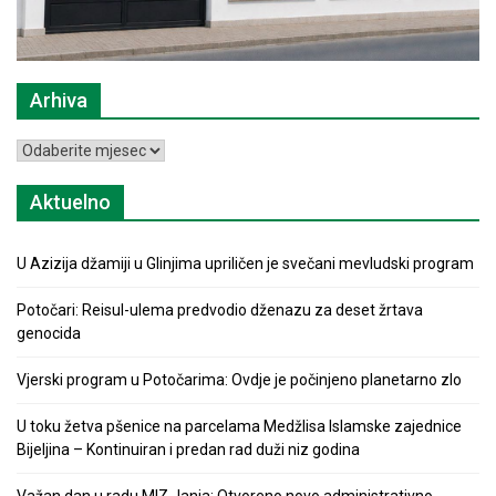
Arhiva
Arhiva
Aktuelno
U Azizija džamiji u Glinjima upriličen je svečani mevludski program
Potočari: Reisul-ulema predvodio dženazu za deset žrtava
genocida
Vjerski program u Potočarima: Ovdje je počinjeno planetarno zlo
U toku žetva pšenice na parcelama Medžlisa Islamske zajednice
Bijeljina – Kontinuiran i predan rad duži niz godina
Važan dan u radu MIZ Janja: Otvoreno novo administrativno