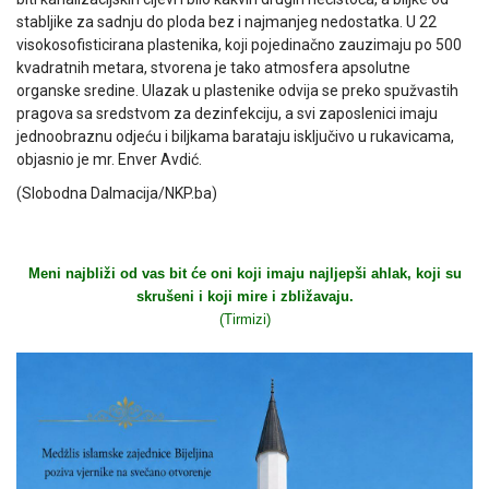
stabljike za sadnju do ploda bez i najmanjeg nedostatka. U 22
visokosofisticirana plastenika, koji pojedinačno zauzimaju po 500
kvadratnih metara, stvorena je tako atmosfera apsolutne
organske sredine. Ulazak u plastenike odvija se preko spužvastih
pragova sa sredstvom za dezinfekciju, a svi zaposlenici imaju
jednoobraznu odjeću i biljkama barataju isključivo u rukavicama,
objasnio je mr. Enver Avdić.
(Slobodna Dalmacija/NKP.ba)
Meni najbliži od vas bit će oni koji imaju najljepši ahlak, koji su
skrušeni i koji mire i zbližavaju.
(Tirmizi)