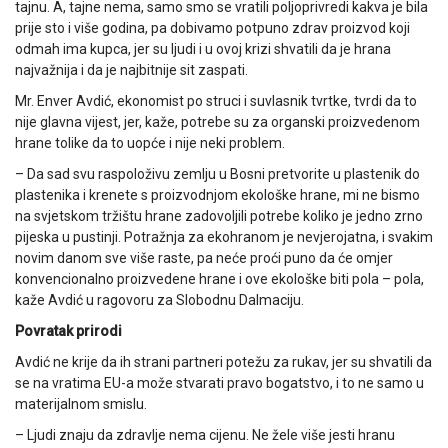
tajnu. A, tajne nema, samo smo se vratili poljoprivredi kakva je bila
prije sto i više godina, pa dobivamo potpuno zdrav proizvod koji
odmah ima kupca, jer su ljudi i u ovoj krizi shvatili da je hrana
najvažnija i da je najbitnije sit zaspati.
Mr. Enver Avdić, ekonomist po struci i suvlasnik tvrtke, tvrdi da to
nije glavna vijest, jer, kaže, potrebe su za organski proizvedenom
hrane tolike da to uopće i nije neki problem.
– Da sad svu raspoloživu zemlju u Bosni pretvorite u plastenik do
plastenika i krenete s proizvodnjom ekološke hrane, mi ne bismo
na svjetskom tržištu hrane zadovoljili potrebe koliko je jedno zrno
pijeska u pustinji. Potražnja za ekohranom je nevjerojatna, i svakim
novim danom sve više raste, pa neće proći puno da će omjer
konvencionalno proizvedene hrane i ove ekološke biti pola – pola,
kaže Avdić u ragovoru za Slobodnu Dalmaciju.
Povratak prirodi
Avdić ne krije da ih strani partneri potežu za rukav, jer su shvatili da
se na vratima EU-a može stvarati pravo bogatstvo, i to ne samo u
materijalnom smislu.
– Ljudi znaju da zdravlje nema cijenu. Ne žele više jesti hranu