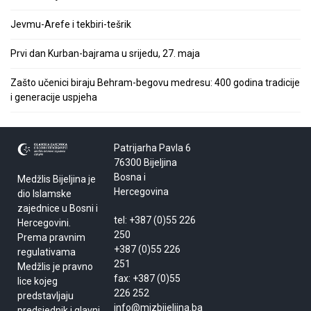
Jevmu-Arefe i tekbiri-tešrik
Prvi dan Kurban-bajrama u srijedu, 27. maja
Zašto učenici biraju Behram-begovu medresu: 400 godina tradicije
i generacije uspjeha
Patrijarha Pavla 6
76300 Bijeljina
Bosna i
Medžlis Bijeljina je
Hercegovina
dio Islamske
zajednice u Bosni i
tel: +387 (0)55 226
Hercegovini.
250
Prema pravnim
+387 (0)55 226
regulativama
251
Medžlis je pravno
fax: +387 (0)55
lice kojeg
226 252
predstavljaju
info@mizbijeljina.ba
predsjednik i glavni