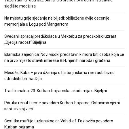
sjedište medžlisa
Na mjestu gdje sjećanje ne blijedi: obilježene dvije decenije
memorijala u Logu pod Mangartom
Svečani ispraćaj predškolaca u Mektebu za predškolski uzrast
„Dječija radost“ Bijeljina
Islamska zajednica: Novi visoki predstavnik mora biti osoba koja će
na prvo mjesto staviti interese BiH, njenih naroda i građana
Mesdžid Kuba – prva džamija u historiji islama i nezaobilazno
odredište bh. hadžija
Tradicionalna, 23. Kurban-bajramska akademija u Bijeljini
Poruka reisul-uleme povodom Kurban-bajrama: Ostanimo vjerni
sebi i svojoj vjeri
Čestitka muftije tuzlanskog dr. Vahid-ef. Fazlovića povodom
Kurban-bajrama