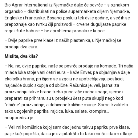
Bio Agrar International iz Njemačke dalje će povrće – s oznakom
organsko – distribuirati na police supermarketa diljem Njemačke,
Engleske i Francuske. Bosanci posluju tek dvije godine, a već ih se
prepoznaje kao tvrtku čiji proizvodi – crvene duguljaste paprike
roge i žute babure – bez problema pronalaze kupce.
– Dvije paprike prve klase iz naših plastenika, u Njemačkoj se
prodaju dva eura.
Mislite, dva kila?
– Ne, ne, dvije paprike, naše se povrće prodaje na komade. Tri naša
mlada luka stoje vani četiri eura – kaže Enver, pa objašnjava da je
ekološka hrana, pri čijem se uzgoju ne upotrebljavaju pesticidi,
najčešće duplo skuplja od obične. Računica je, veli, jasna: za
proizvodnju takve hrane treba puno više radne snage, sjeme i
preparati za prihranu su u prosjeku šest puta skuplji nego kod
“obične” proizvodnje, a dobivene količine manje. Samo, kvaliteta
tako uzgojenih paprika, rajčica, luka, salate, krompira…
neuporediva je.
– Veli mi komšinica kojoj sam dao jednu takvu papriku prve klase,
pa je kući popržila, da su je svi pitali što to tako miriši, i da im otkrije