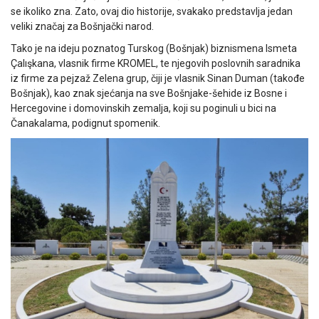
se ikoliko zna. Zato, ovaj dio historije, svakako predstavlja jedan
veliki značaj za Bošnjački narod.
Tako je na ideju poznatog Turskog (Bošnjak) biznismena Ismeta
Çalışkana, vlasnik firme KROMEL, te njegovih poslovnih saradnika
iz firme za pejzaž Zelena grup, čiji je vlasnik Sinan Duman (takođe
Bošnjak), kao znak sjećanja na sve Bošnjake-šehide iz Bosne i
Hercegovine i domovinskih zemalja, koji su poginuli u bici na
Čanakalama, podignut spomenik.