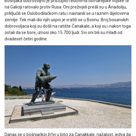
Bošnjaka dobrovoljno je pristupilo redovima osmanlijske vojske te
na Galiciji ratovalo protiv Rusa. Oni preživjeli prešli su u Anadoliju,
priklju­čili se Oslobodilačkom ratu i nastanili se u raznim dijelovima
zemlje. Tek mali dio njih uspio je vratiti se u Bosnu. Broj bosanskih
dobrovoljaca koji su došli na ratište Čanakale, a koji su i nakon toga
ostali da se bore, iznosi oko 15.700 ljudi. Svi oni bili su mlađi od
dvadeset četiri godine.
Danas se o bošnjačkoj žrtvi u bitci za Čanakkale, nažalost, jedva da