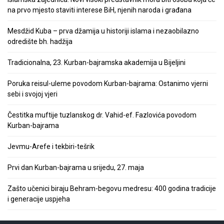
na prvo mjesto staviti interese BiH, njenih naroda i građana
Mesdžid Kuba – prva džamija u historiji islama i nezaobilazno
odredište bh. hadžija
Tradicionalna, 23. Kurban-bajramska akademija u Bijeljini
Poruka reisul-uleme povodom Kurban-bajrama: Ostanimo vjerni
sebi i svojoj vjeri
Čestitka muftije tuzlanskog dr. Vahid-ef. Fazlovića povodom
Kurban-bajrama
Jevmu-Arefe i tekbiri-tešrik
Prvi dan Kurban-bajrama u srijedu, 27. maja
Zašto učenici biraju Behram-begovu medresu: 400 godina tradicije
i generacije uspjeha