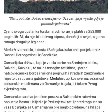
“Stani, putniče. Došao si nesvjesno. Ova zemlja je mjesto gdje je
potonula jedna era.”
Cijenu svoga opstanka turski narod morao je platiti sa 253.000
pogi­nulih. Ali, da nije bilo takvog otpora, današnji bi svijet, sigurno,
mnogo drugačije izgledao.
Među žrtvama bilo je dosta i Bošnjaka, kako onih po­rijeklom iz
Bosne i Hercegovine i iz Sandžaka.
Osmanlijska država, koja je vodila borbe na Srednjem istoku,
Balkanu, Kavkazu, te na još mnogim ratištima, i pored
natčovječanske borbe i miliona poginulih i stradalih zauzimala je
mjesto u redovima gubitnika. Međutim, uprkos svemu, vezanost
balkanskih muslimana za Osmanlije trajala je i tokom Prvog
svjetskog rata.
Osmansko carstvo je nakon poraza u Balkanskim ratovima
napustilo Bosnu. Uslijedio je Prvi svjetski rat. I pored toga što su
veze Bošnjaka sa Osmanlijama bile naglo pokidane, na hiljade