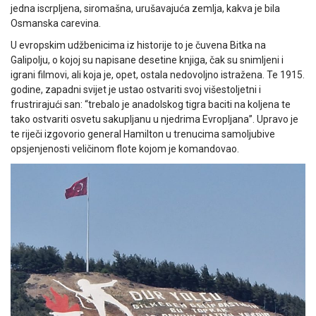
jedna iscrpljena, si­romašna, urušavajuća zemlja, kakva je bila
Osmanska carevina.
U evrop­skim udžbenicima iz historije to je čuvena Bitka na
Galipolju, o kojoj su napisane desetine knjiga, čak su snimljeni i
igrani filmovi, ali koja je, opet, ostala nedovoljno istražena. Te 1915.
godine, zapadni svijet je ustao ostvariti svoj višestoljetni i
frustrirajući san: “trebalo je anadolskog tigra baciti na koljena te
tako ostvariti osvetu sakupljanu u njedrima Evropljana”. Upravo je
te riječi izgovorio general Hamilton u trenucima samoljubive
opsjenjenosti veličinom flote kojom je komandovao.