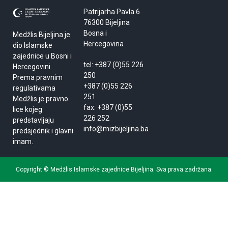
Patrijarha Pavla 6
76300 Bijeljina
Bosna i
Medžlis Bijeljina je
Hercegovina
dio Islamske
zajednice u Bosni i
tel: +387 (0)55 226
Hercegovini.
250
Prema pravnim
+387 (0)55 226
regulativama
251
Medžlis je pravno
fax: +387 (0)55
lice kojeg
226 252
predstavljaju
info@mizbijeljina.ba
predsjednik i glavni
imam.
Copyright © Medžlis Islamske zajednice Bijeljina. Sva prava zadržana.