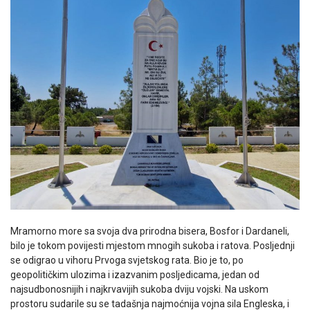
Mramorno more sa svoja dva prirodna bisera, Bosfor i Dardaneli,
bilo je tokom povijesti mjestom mnogih sukoba i ratova. Posljednji
se odigrao u vihoru Prvoga svjetskog rata. Bio je to, po
geopolitičkim ulozima i izazvanim posljedicama, jedan od
najsudbonosnijih i najkrvavijih sukoba dviju vojski. Na uskom
prostoru sudarile su se tadašnja najmoćnija vojna sila Engleska, i