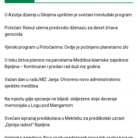
U Azizija džamiji u Glinjima upriličen je svečani mevludski program
Potočari: Reisul-ulema predvodio dženazu za deset žrtava
genocida
Vjerski program u Potočarima: Ovdje je počinjeno planetarno zlo
U toku žetva pšenice na parcelama Medžlisa Islamske zajednice
Bijeljina – Kontinuiran i predan rad duži niz godina
Važan dan u radu MIZ Janja: Otvoreno novo administrativno
sjedište medžlisa
Na mjestu gdje sjećanje ne blijedi: obilježene dvije decenije
memorijala u Logu pod Mangartom
Svečani ispraćaj predškolaca u Mektebu za predškolski uzrast
„Dječija radost“ Bijeljina
Islamska zajednica: Novi visoki predstavnik mora biti osoba koja će