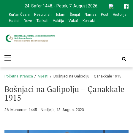
Skip
Skip
24. Safer 1448. - Petak, 7. August 2026.
to
to
Kur'an Časni
Resulullah
Islam
Šerijat
Namaz
Post
Historija
navigation
content
Hadisi
Dove
Tarikati
Vaktija
Vakuf
Kontakt
Medžlis Islamske
Službena web prezentacija
Primary
zajednice Bijeljina
Menu
Početna stranica
Vijesti
Bošnjaci na Galipolju – Çanakkale 1915
Bošnjaci na Galipolju – Çanakkale
1915
26. Muharrem 1445. - Nedjelja, 13. August 2023.