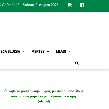
. Safer 1448. - Subota, 8. August 2026.
TEĆA SLUŽBA
MEKTEB
MLADI
Čuvajte se pretjerivanja u vjeri, jer uistinu ono što je
uništilo one prije vas je pretjerivanje u njoj.
(Ahmed)