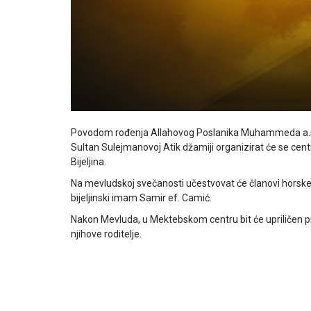
Povodom rođenja Allahovog Poslanika Muhammeda a.s., u 
Sultan Sulejmanovoj Atik džamiji organizirat će se ce
Bijeljina.
Na mevludskoj svečanosti učestvovat će članovi horske s
bijeljinski imam Samir ef. Camić.
Nakon Mevluda, u Mektebskom centru bit će upriličen pr
njihove roditelje.