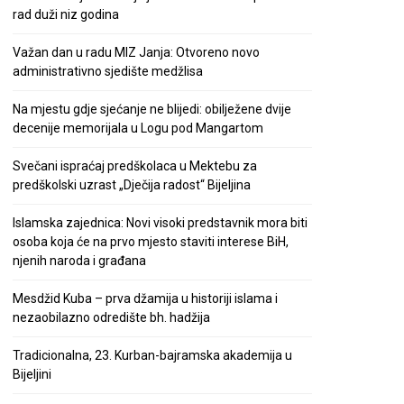
rad duži niz godina
Važan dan u radu MIZ Janja: Otvoreno novo
administrativno sjedište medžlisa
Na mjestu gdje sjećanje ne blijedi: obilježene dvije
decenije memorijala u Logu pod Mangartom
Svečani ispraćaj predškolaca u Mektebu za
predškolski uzrast „Dječija radost“ Bijeljina
Islamska zajednica: Novi visoki predstavnik mora biti
osoba koja će na prvo mjesto staviti interese BiH,
njenih naroda i građana
Mesdžid Kuba – prva džamija u historiji islama i
nezaobilazno odredište bh. hadžija
Tradicionalna, 23. Kurban-bajramska akademija u
Bijeljini