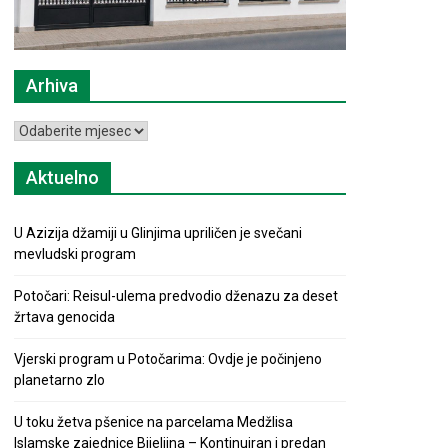
Arhiva
Arhiva
Aktuelno
U Azizija džamiji u Glinjima upriličen je svečani
mevludski program
Potočari: Reisul-ulema predvodio dženazu za deset
žrtava genocida
Vjerski program u Potočarima: Ovdje je počinjeno
planetarno zlo
U toku žetva pšenice na parcelama Medžlisa
Islamske zajednice Bijeljina – Kontinuiran i predan