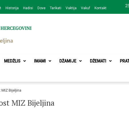
25
t
Historija
Hadisi
Dove
Tarikati
Vaktija
Vakuf
Kontakt
zajednice Bijeljina
MEDŽLIS
IMAMI
DŽAMIJE
DŽEMATI
PRA
MIZ Bijeljina
st MIZ Bijeljina