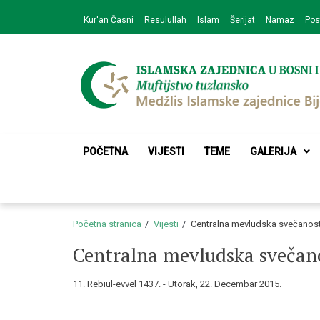
Skip
Skip
Kur'an Časni
Resulullah
Islam
Šerijat
Namaz
Pos
to
to
navigation
content
Medžlis Islamske 
Službena web prezentacija
POČETNA
VIJESTI
TEME
GALERIJA
Početna stranica
Vijesti
Centralna mevludska svečanost 
Centralna mevludska svečano
11. Rebiul-evvel 1437. - Utorak, 22. Decembar 2015.