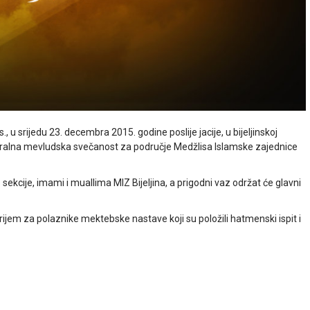
srijedu 23. decembra 2015. godine poslije jacije, u bijeljinskoj
ntralna mevludska svečanost za područje Medžlisa Islamske zajednice
ekcije, imami i muallima MIZ Bijeljina, a prigodni vaz održat će glavni
ijem za polaznike mektebske nastave koji su položili hatmenski ispit i