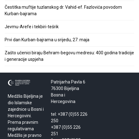
Čestitka muftije tuzlanskog dr. Vahid-ef. Fazlovića povodom
Kurban-bajrama
Jevmu-Arefe i tekbiri-tešrik
Prvi dan Kurban-bajrama u srijedu, 27. maja
Zašto učenici biraju Behram-begovu medresu: 400 godina tradicije
i generacije uspjeha
Patrijarha Pavla 6
76300 Bijeljina
Bosna i
Medžlis Bijeljina je
Hercegovina
dio Islamske
zajednice u Bosni i
tel: +387 (0)55 226
Hercegovini.
250
Prema pravnim
+387 (0)55 226
regulativama
251
Medžlis je pravno