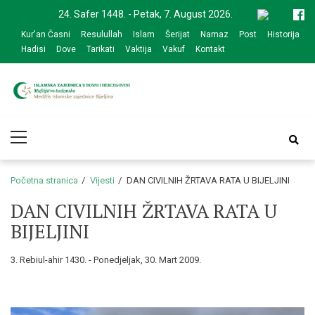
Skip
Skip
24. Safer 1448. - Petak, 7. August 2026.
to
to
Kur'an Časni
Resulullah
Islam
Šerijat
Namaz
Post
Historija
navigation
content
Hadisi
Dove
Tarikati
Vaktija
Vakuf
Kontakt
Medžlis Islamske
Službena web prezentacija
Primary
zajednice Bijeljina
Menu
Početna stranica
Vijesti
DAN CIVILNIH ŽRTAVA RATA U BIJELJINI
DAN CIVILNIH ŽRTAVA RATA U
BIJELJINI
3. Rebiul-ahir 1430. - Ponedjeljak, 30. Mart 2009.