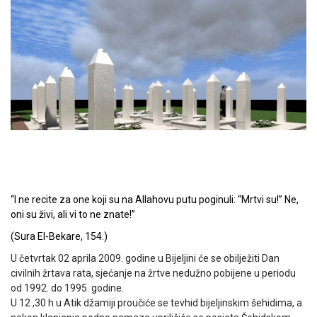
“I ne recite za one koji su na Allahovu putu poginuli: “Mrtvi su!” Ne,
oni su živi, ali vi to ne znate!”
(Sura El-Bekare, 154.)
U četvrtak 02 aprila 2009. godine u Bijeljini će se obilježiti Dan
civilnih žrtava rata, sjećanje na žrtve nedužno pobijene u periodu
od 1992. do 1995. godine.
U 12 ,30 h u Atik džamiji proučiće se tevhid bijeljinskim šehidima, a