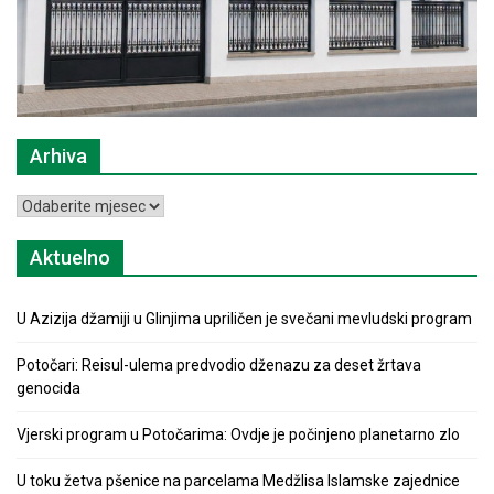
Arhiva
Arhiva
Aktuelno
U Azizija džamiji u Glinjima upriličen je svečani mevludski program
Potočari: Reisul-ulema predvodio dženazu za deset žrtava
genocida
Vjerski program u Potočarima: Ovdje je počinjeno planetarno zlo
U toku žetva pšenice na parcelama Medžlisa Islamske zajednice