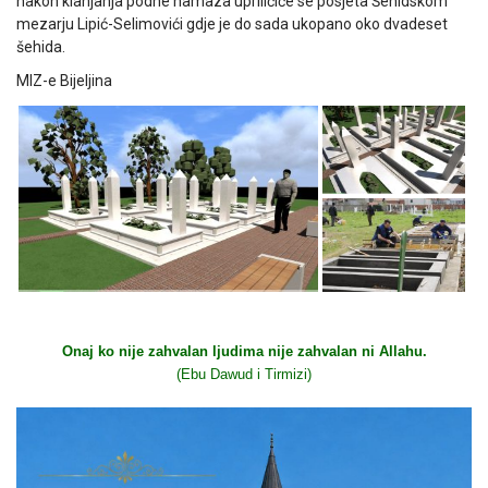
nakon klanjanja podne namaza upriličiće se posjeta Šehidskom
mezarju Lipić-Selimovići gdje je do sada ukopano oko dvadeset
šehida.
MIZ-e Bijeljina
Onaj ko nije zahvalan ljudima nije zahvalan ni Allahu.
(Ebu Dawud i Tirmizi)