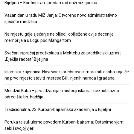
Bijeljina – Kontinuiran i predan rad duži niz godina
Važan dan u radu MIZ Janja: Otvoreno novo administrativno
sjedište medžlisa
Na mjestu gdje sjećanje ne blijedi: obilježene dvije decenije
memorijala u Logu pod Mangartom
Svečani ispraćaj predškolaca u Mektebu za predškolski uzrast
„Dječija radost“ Bijeljina
Islamska zajednica: Novi visoki predstavnik mora biti osoba koja će
na prvo mjesto staviti interese BiH, njenih naroda i građana
Mesdžid Kuba – prva džamija u historiji islama i nezaobilazno
odredište bh. hadžija
Tradicionalna, 23. Kurban-bajramska akademija u Bijeljini
Poruka reisul-uleme povodom Kurban-bajrama: Ostanimo vjerni
sebi i svojoj vjeri