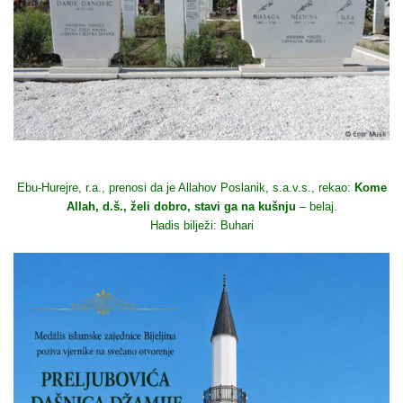
Ebu-Hurejre, r.a., prenosi da je Allahov Poslanik, s.a.v.s., rekao:
Kome
Allah, d.š., želi dobro, stavi ga na kušnju
– belaj.
Hadis bilježi: Buhari