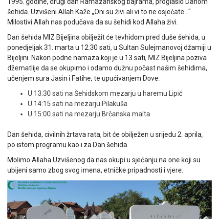
1995. godine, drugi dan Ramazanskog bajrama, proglasio Danom
šehida. Uzvišeni Allah Kaže „Oni su živi ali vi to ne osjećate…“
Milostivi Allah nas podučava da su šehidi kod Allaha živi.
Dan šehida MIZ Bijeljina obilježit će tevhidom pred duše šehida, u
ponedjeljak 31. marta u 12:30 sati, u Sultan Sulejmanovoj džamiji u
Bijeljini. Nakon podne namaza koji je u 13 sati, MIZ Bijeljina poziva
džematlije da se okupimo i odamo dužnu počast našim šehidima,
učenjem sura Jasin i Fatihe, te upućivanjem Dove:
U 13:30 sati na Šehidskom mezarju u haremu Lipić
U 14:15 sati na mezarju Pilakuša
U 15:00 sati na mezarju Brčanska malta
Dan šehida, civilnih žrtava rata, bit će obilježen u srijedu 2. aprila,
po istom programu kao i za Dan šehida.
Molimo Allaha Uzvišenog da nas okupi u sjećanju na one koji su
ubijeni samo zbog svog imena, etničke pripadnosti i vjere.