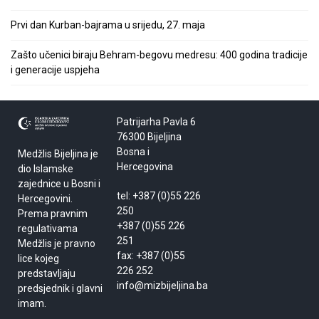
Prvi dan Kurban-bajrama u srijedu, 27. maja
Zašto učenici biraju Behram-begovu medresu: 400 godina tradicije
i generacije uspjeha
Patrijarha Pavla 6
76300 Bijeljina
Bosna i
Medžlis Bijeljina je
Hercegovina
dio Islamske
zajednice u Bosni i
tel: +387 (0)55 226
Hercegovini.
250
Prema pravnim
+387 (0)55 226
regulativama
251
Medžlis je pravno
fax: +387 (0)55
lice kojeg
226 252
predstavljaju
info@mizbijeljina.ba
predsjednik i glavni
imam.