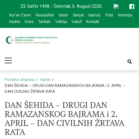
Skip
Skip
23. Safer 1448. - Četvrtak, 6. August 2026.
to
to
Kur'an Časni
Resulullah
Islam
Šerijat
Namaz
Post
Historija
navigation
content
Hadisi
Dove
Tarikati
Vaktija
Vakuf
Kontakt
Medžlis Islamske
Službena web prezentacija
Primary
zajednice Bijeljina
Menu
Početna stranica
Vijesti
DAN ŠEHIDA – DRUGI DAN RAMAZANSKOG BAJRAMA i 2. APRIL –
DAN CIVILNIH ŽRTAVA RATA
DAN ŠEHIDA – DRUGI DAN
RAMAZANSKOG BAJRAMA i 2.
APRIL – DAN CIVILNIH ŽRTAVA
RATA