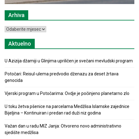
Arhiva
Arhiva
Aktuelno
U Azizija džamiji u Glinjima upriličen je svečani mevludski program
Potočari: Reisul-ulema predvodio dženazu za deset žrtava
genocida
Vjerski program u Potočarima: Ovdje je počinjeno planetarno zlo
U toku žetva pšenice na parcelama Medžlisa Islamske zajednice
Bijeljina – Kontinuiran i predan rad duži niz godina
Važan dan u radu MIZ Janja: Otvoreno novo administrativno
sjedište medžlisa