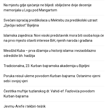
Na mjestu gdje sjećanje ne blijedi: obilježene dvije decenije
memorijala u Logu pod Mangartom
Svečani ispraćaj predškolaca u Mektebu za predškolski uzrast
„Dječija radost“ Bijeljina
Islamska zajednica: Novi visoki predstavnik mora biti osoba koja će
na prvo mjesto staviti interese BiH, njenih naroda i građana
Mesdžid Kuba – prva džamija u historiji islama i nezaobilazno
odredište bh. hadžija
Tradicionalna, 23. Kurban-bajramska akademija u Bijeljini
Poruka reisul-uleme povodom Kurban-bajrama: Ostanimo vjerni
sebi i svojoj vjeri
Čestitka muftije tuzlanskog dr. Vahid-ef. Fazlovića povodom
Kurban-bajrama
Jevmu-Arefe i tekbiri-tešrik