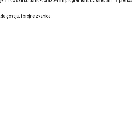
nje 11.00 sati kulturno-obrazovnim programom, uz direktan TV prenos
a gostiju, i brojne zvanice.