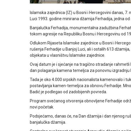
Islamska zajednica (IZ) u Bosni i Hercegovini danas, 7. 
Luci 1993. godine minirana džamija Ferhadija, jedna od 
Banjalučka Ferhadija, monumentalna zadužbina Ferhat-p
tokom agresije na Republiku Bosnu i Hercegovinu od 19
Odlukom Rijaseta Islamske zajednice u Bosni i Hercegov
rušenja Ferhadije u Banjoj Luci, ali i ostalih 613 džamija
objekata u vlasništvu Islamske zajednice.
Ovaj datum je i sjećanje na tragično stradanje rahmetli 
dan polaganja kamena temeljca za ponovnu izgradnju F
Tada je oko 4.000 srpskih nacionalista kamenovalo i tu
postavljanja kamen-temeljca za obnovu Ferhadije. Mnog
Badić je podlegao od zadobijenih povreda.
Program svečanog otvorenja obnovljene Ferhadije održan j
novi početak.
Podsjećamo, danas će, na Dan džamija i dan njenog ruše
banjalučka džamija.