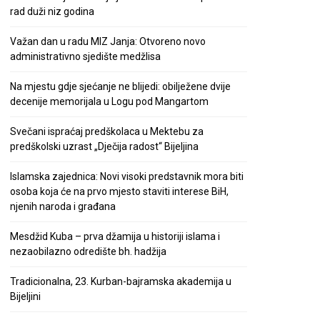
rad duži niz godina
Važan dan u radu MIZ Janja: Otvoreno novo
administrativno sjedište medžlisa
Na mjestu gdje sjećanje ne blijedi: obilježene dvije
decenije memorijala u Logu pod Mangartom
Svečani ispraćaj predškolaca u Mektebu za
predškolski uzrast „Dječija radost“ Bijeljina
Islamska zajednica: Novi visoki predstavnik mora biti
osoba koja će na prvo mjesto staviti interese BiH,
njenih naroda i građana
Mesdžid Kuba – prva džamija u historiji islama i
nezaobilazno odredište bh. hadžija
Tradicionalna, 23. Kurban-bajramska akademija u
Bijeljini