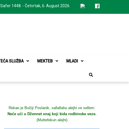
 Safer 1448. - Četvrtak, 6. August 2026.
TEĆA SLUŽBA
MEKTEB
MLADI
Rekao je Božiji Poslanik, sallallahu alejhi ve sellem:
Neće ući u Džennet onaj koji kida rodbinske veze.
(Muttefekun alejhi)