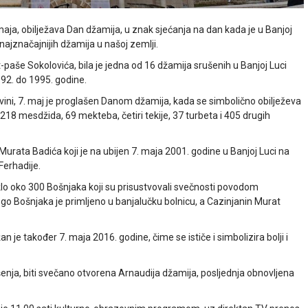
maja, obilježava Dan džamija, u znak sjećanja na dan kada je u Banjoj
najznačajnijih džamija u našoj zemlji.
aše Sokolovića, bila je jedna od 16 džamija srušenih u Banjoj Luci
92. do 1995. godine.
ini, 7. maj je proglašen Danom džamija, kada se simbolično obilježeva
, 218 mesdžida, 69 mekteba, četiri tekije, 37 turbeta i 405 drugih
Murata Badića koji je na ubijen 7. maja 2001. godine u Banjoj Luci na
erhadije.
klo oko 300 Bošnjaka koji su prisustvovali svečnosti povodom
o Bošnjaka je primljeno u banjalučku bolnicu, a Cazinjanin Murat
e također 7. maja 2016. godine, čime se ističe i simbolizira bolji i
nja, biti svečano otvorena Arnaudija džamija, posljednja obnovljena