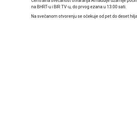
Centralna svečanost otvaranja Arnaudije džamije poči
na BHRT-u i BIR TV-u, do prvog ezana u 13.00 sati.
Na svečanom otvorenju se očekuje od pet do deset hiljad