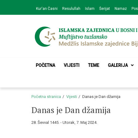
Skip
Skip
Kur'an Časni
Resulullah
Islam
Šerijat
Namaz
Pos
to
to
navigation
content
Medžlis Islamske 
Službena web prezentacija
POČETNA
VIJESTI
TEME
GALERIJA
Početna stranica
Vijesti
Danas je Dan džamija
Danas je Dan džamija
28. Ševval 1445. - Utorak, 7. Maj 2024.