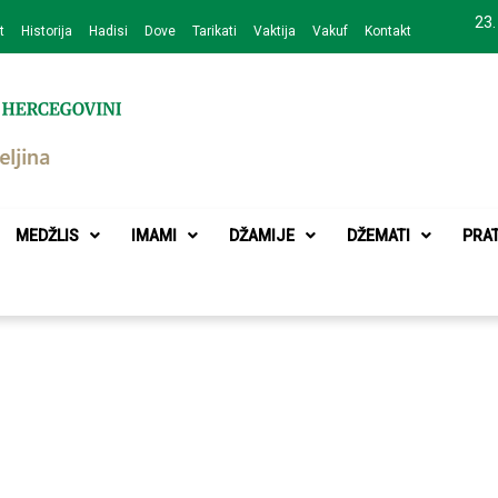
23.
t
Historija
Hadisi
Dove
Tarikati
Vaktija
Vakuf
Kontakt
zajednice Bijeljina
MEDŽLIS
IMAMI
DŽAMIJE
DŽEMATI
PRA