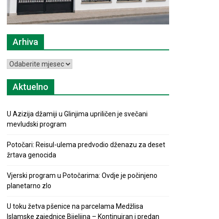
Arhiva
Arhiva
Aktuelno
U Azizija džamiji u Glinjima upriličen je svečani
mevludski program
Potočari: Reisul-ulema predvodio dženazu za deset
žrtava genocida
Vjerski program u Potočarima: Ovdje je počinjeno
planetarno zlo
U toku žetva pšenice na parcelama Medžlisa
Islamske zajednice Bijeljina – Kontinuiran i predan