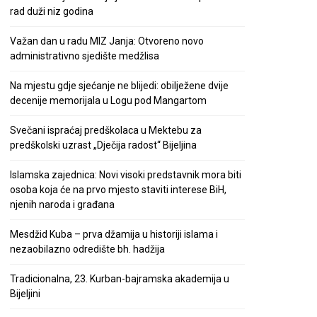
rad duži niz godina
Važan dan u radu MIZ Janja: Otvoreno novo
administrativno sjedište medžlisa
Na mjestu gdje sjećanje ne blijedi: obilježene dvije
decenije memorijala u Logu pod Mangartom
Svečani ispraćaj predškolaca u Mektebu za
predškolski uzrast „Dječija radost“ Bijeljina
Islamska zajednica: Novi visoki predstavnik mora biti
osoba koja će na prvo mjesto staviti interese BiH,
njenih naroda i građana
Mesdžid Kuba – prva džamija u historiji islama i
nezaobilazno odredište bh. hadžija
Tradicionalna, 23. Kurban-bajramska akademija u
Bijeljini