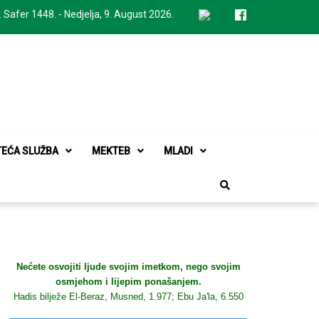
. Safer 1448. - Nedjelja, 9. August 2026.
TEĆA SLUŽBA
MEKTEB
MLADI
Nećete osvojiti ljude svojim imetkom, nego svojim
osmjehom i lijepim ponašanjem.
Hadis bilježe El-Beraz, Musned, 1.977; Ebu Ja'la, 6.550