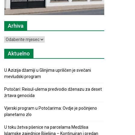
Arhiva
Arhiva
Aktuelno
U Azizija džamiji u Glinjima upriličen je svečani
mevludski program
Potočari: Reisul-ulema predvodio dženazu za deset
žrtava genocida
Vjerski program u Potočarima: Ovdje je počinjeno
planetarno zlo
U toku žetva pšenice na parcelama Medžlisa
Islamske zajednice Bijeljina – Kontinuiran i predan