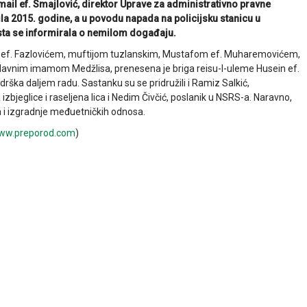
smail ef. Smajlović, direktor Uprave za administrativno pravne
ila 2015. godine, a u povodu napada na policijsku stanicu u
jesta se informirala o nemilom događaju.
ef. Fazlovićem, muftijom tuzlanskim, Mustafom ef. Muharemovićem,
lavnim imamom Medžlisa, prenesena je briga reisu-l-uleme Husein ef.
drška daljem radu. Sastanku su se pridružili i Ramiz Salkić,
zbjeglice i raseljena lica i Nedim Čivčić, poslanik u NSRS-a. Naravno,
a i izgradnje međuetničkih odnosa.
ww.preporod.com
)