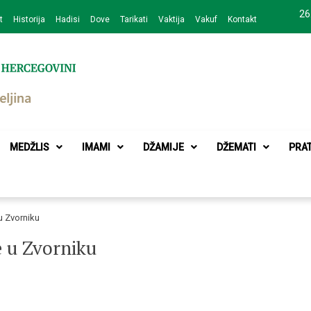
26
t
Historija
Hadisi
Dove
Tarikati
Vaktija
Vakuf
Kontakt
zajednice Bijeljina
MEDŽLIS
IMAMI
DŽAMIJE
DŽEMATI
PRA
u Zvorniku
e u Zvorniku