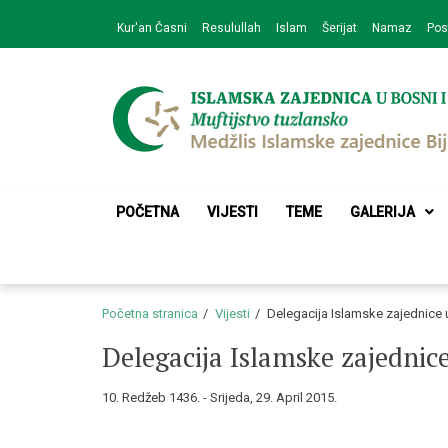
Skip
Skip
Kur'an Časni
Resulullah
Islam
Šerijat
Namaz
Pos
to
to
navigation
content
Medžlis Islamske 
Službena web prezentacija
POČETNA
VIJESTI
TEME
GALERIJA
Početna stranica
Vijesti
Delegacija Islamske zajednice 
Delegacija Islamske zajednic
10. Redžeb 1436. - Srijeda, 29. April 2015.