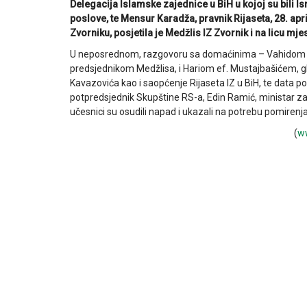
Delegacija Islamske zajednice u BiH u kojoj su bili I
poslove, te Mensur Karadža, pravnik Rijaseta, 28. apr
Zvorniku, posjetila je Medžlis IZ Zvornik i na licu m
U neposrednom, razgovoru sa domaćinima – Vahidom 
predsjednikom Medžlisa, i Hariom ef. Mustajbašićem, g
Kavazovića kao i saopćenje Rijaseta IZ u BiH, te data po
potpredsjednik Skupštine RS-a, Edin Ramić, ministar za i
učesnici su osudili napad i ukazali na potrebu pomirenj
(
w