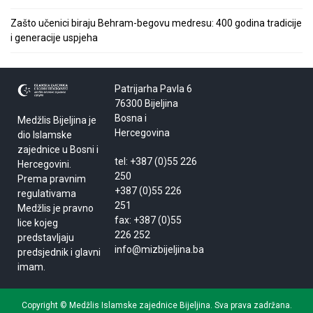
Zašto učenici biraju Behram-begovu medresu: 400 godina tradicije
i generacije uspjeha
Patrijarha Pavla 6
76300 Bijeljina
Bosna i
Medžlis Bijeljina je
Hercegovina
dio Islamske
zajednice u Bosni i
tel: +387 (0)55 226
Hercegovini.
250
Prema pravnim
+387 (0)55 226
regulativama
251
Medžlis je pravno
fax: +387 (0)55
lice kojeg
226 252
predstavljaju
info@mizbijeljina.ba
predsjednik i glavni
imam.
Copyright © Medžlis Islamske zajednice Bijeljina. Sva prava zadržana.