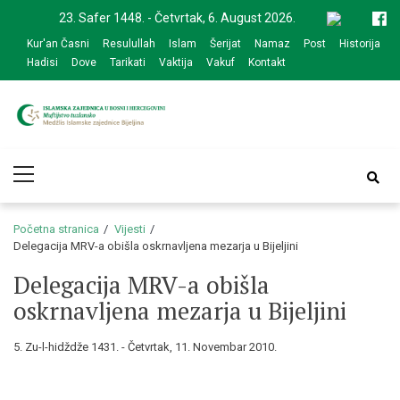
Skip
Skip
23. Safer 1448. - Četvrtak, 6. August 2026.
to
to
Kur'an Časni
Resulullah
Islam
Šerijat
Namaz
Post
Historija
navigation
content
Hadisi
Dove
Tarikati
Vaktija
Vakuf
Kontakt
Medžlis Islamske
Službena web prezentacija
Primary
zajednice Bijeljina
Menu
Početna stranica
Vijesti
Delegacija MRV-a obišla oskrnavljena mezarja u Bijeljini
Delegacija MRV-a obišla
oskrnavljena mezarja u Bijeljini
5. Zu-l-hidždže 1431. - Četvrtak, 11. Novembar 2010.