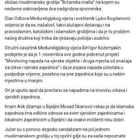
obišao muslimansko groblje “Brčanska malta” na kojem su
nedavno oskrnavljena dva nadgrobna spomenika.
Član Odbora Međureligijskog vijeća i sveštenik Ljubo Bogdanović
ocijenio je da se, nažalost, takvi slučajevi dešavaju i na
pravoslavnim, katoličkim i islamskim grobljima i da je to problem
našeg društva koji treba da rješavaju policija i sudstvo.
Stručni savjetnik Međureligijskog vijeća BiH Igor Kožemjakin
podsjetio je da je 1. novembra ove godine pokrenut projekt
“Monitoring napada na vjerske objekte i druga mjesta od značaja
za crkve i vjerske zajednice” i da je pojava napada učestala u
posljednje vrijeme, posebno na one zajednice koje su u nekim
mjestima u manjini.
On je uputio apel da prestanu sa napadima na imovinu crkava i
vjerskih zajednica.
Imam Atik džamije u Bijeljini Mirsad Okanović rekao je da Islamska
zajednica ima odlične odnose sa svim vjerskim zajednicama i
lokalnom zajednicom u Bijeljini i da ovakvi incidenti nisu dobri.
Jučer su o ponovo dogodio vandalizam na još jednom
muslimanskom groblju u toj općini gdje su za sada nepoznate