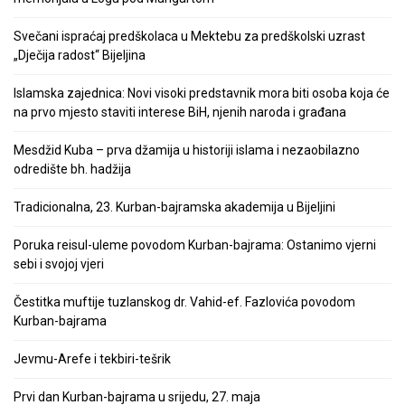
Svečani ispraćaj predškolaca u Mektebu za predškolski uzrast
„Dječija radost“ Bijeljina
Islamska zajednica: Novi visoki predstavnik mora biti osoba koja će
na prvo mjesto staviti interese BiH, njenih naroda i građana
Mesdžid Kuba – prva džamija u historiji islama i nezaobilazno
odredište bh. hadžija
Tradicionalna, 23. Kurban-bajramska akademija u Bijeljini
Poruka reisul-uleme povodom Kurban-bajrama: Ostanimo vjerni
sebi i svojoj vjeri
Čestitka muftije tuzlanskog dr. Vahid-ef. Fazlovića povodom
Kurban-bajrama
Jevmu-Arefe i tekbiri-tešrik
Prvi dan Kurban-bajrama u srijedu, 27. maja