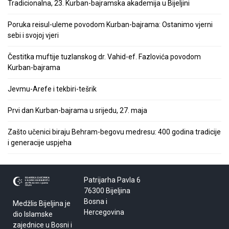
Tradicionalna, 23. Kurban-bajramska akademija u Bijeljini
Poruka reisul-uleme povodom Kurban-bajrama: Ostanimo vjerni
sebi i svojoj vjeri
Čestitka muftije tuzlanskog dr. Vahid-ef. Fazlovića povodom
Kurban-bajrama
Jevmu-Arefe i tekbiri-tešrik
Prvi dan Kurban-bajrama u srijedu, 27. maja
Zašto učenici biraju Behram-begovu medresu: 400 godina tradicije
i generacije uspjeha
Patrijarha Pavla 6
76300 Bijeljina
Bosna i
Medžlis Bijeljina je
Hercegovina
dio Islamske
zajednice u Bosni i