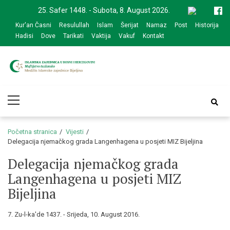
Skip
Skip
25. Safer 1448. - Subota, 8. August 2026.
to
to
Kur'an Časni
Resulullah
Islam
Šerijat
Namaz
Post
Historija
navigation
content
Hadisi
Dove
Tarikati
Vaktija
Vakuf
Kontakt
Medžlis Islamske
Službena web prezentacija
Primary
zajednice Bijeljina
Menu
Početna stranica
Vijesti
Delegacija njemačkog grada Langenhagena u posjeti MIZ Bijeljina
Delegacija njemačkog grada
Langenhagena u posjeti MIZ
Bijeljina
7. Zu-l-ka'de 1437. - Srijeda, 10. August 2016.