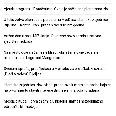
Vjerski program u Potočarima: Ovdje je počinjeno planetarno zlo
U toku žetva pšenice na parcelama Medžlisa Islamske zajednice
Bijeljina – Kontinuiran i predan rad duži niz godina
Važan dan u radu MIZ Janja: Otvoreno novo administrativno
sjedište medžlisa
Na mjestu gdje sjećanje ne blijedi: obilježene dvije decenije
memorijala u Logu pod Mangartom
Svečani ispraćaj predškolaca u Mektebu za predškolski uzrast
„Dječija radost“ Bijeljina
Islamska zajednica: Novi visoki predstavnik mora biti osoba koja će
na prvo mjesto staviti interese BiH, njenih naroda i građana
Mesdžid Kuba – prva džamija u historiji islama i nezaobilazno
odredište bh. hadžija