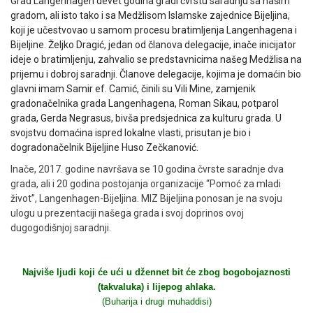
Grad Langenhagen devet godina gradi čvrstu saradnju sa našim
gradom, ali isto tako i sa Medžlisom Islamske zajednice Bijeljina,
koji je učestvovao u samom procesu bratimljenja Langenhagena i
Bijeljine. Željko Dragić, jedan od članova delegacije, inače inicijator
ideje o bratimljenju, zahvalio se predstavnicima našeg Medžlisa na
prijemu i dobroj saradnji. Članove delegacije, kojima je domaćin bio
glavni imam Samir ef. Camić, činili su
Vili Mine,
zamjenik
gradonačelnika grada Langenhagena, Roman Sikau, potparol
grada, Gerda Negrasus, bivša predsjednica za kulturu grada. U
svojstvu domaćina ispred lokalne vlasti, prisutan je bio i
dogradonačelnik Bijeljine Huso Zečkanović.
Inače, 2017. godine navršava se 10 godina čvrste saradnje dva
grada, ali i 20 godina postojanja organizacije “Pomoć za mladi
život”, Langenhagen-Bijeljina. MIZ Bijeljina ponosan je na svoju
ulogu u prezentaciji našega grada i svoj doprinos ovoj
dugogodišnjoj saradnji.
Najviše ljudi koji će ući u džennet bit će zbog bogobojaznosti
(takvaluka) i lijepog ahlaka.
(Buharija i drugi muhaddisi)