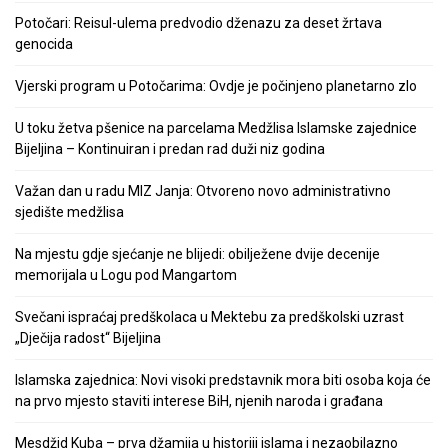
Potočari: Reisul-ulema predvodio dženazu za deset žrtava
genocida
Vjerski program u Potočarima: Ovdje je počinjeno planetarno zlo
U toku žetva pšenice na parcelama Medžlisa Islamske zajednice
Bijeljina – Kontinuiran i predan rad duži niz godina
Važan dan u radu MIZ Janja: Otvoreno novo administrativno
sjedište medžlisa
Na mjestu gdje sjećanje ne blijedi: obilježene dvije decenije
memorijala u Logu pod Mangartom
Svečani ispraćaj predškolaca u Mektebu za predškolski uzrast
„Dječija radost“ Bijeljina
Islamska zajednica: Novi visoki predstavnik mora biti osoba koja će
na prvo mjesto staviti interese BiH, njenih naroda i građana
Mesdžid Kuba – prva džamija u historiji islama i nezaobilazno