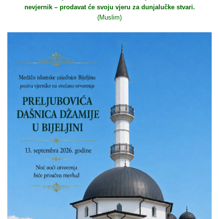
nevjernik – prodavat će svoju vjeru za dunjalučke stvari.
(Muslim)