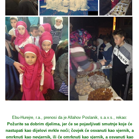
Ebu-Hurejre, r.a., prenosi da je Allahov Poslanik, s.a.v.s., rekao:
Požurite sa dobrim djelima, jer će se pojavljivati smutnje koje će
nastupati kao dijelovi mrkle noći; čovjek će osvanuti kao vjernik, a
omrknuti kao nevjernik, ili će omrknuti kao vjernik, a osvanuti kao