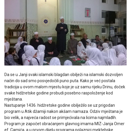
Da se u Janji svaki islamski blagdan obilježi na islamski dozvoljen
način do sad smo posvjedočili puno puta. Kako je već postala
tradicija u ovom malom mjestu koje je uz samu rijeku Drinu, doček
svake hidžretske godine probudi posebno raspoloženje kod
mještana.
Nastupanje 1436. hidžretske godine obilježilo se uz prigodan
program u Atik džamiji nakon akšam namaza. Odziv mještana je
bio velik, a najveća radost se primjećivala na licima najmlađih.
Program je započet obraćanjem glavnog imama MIZ-Janja Omer
ef. Camića, a u prvom dijelu programa polaznici mektebske