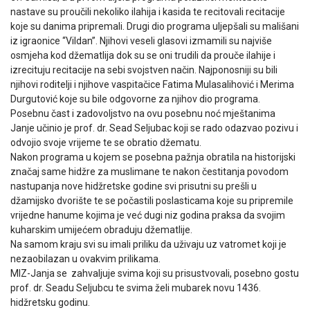
nastave su proučili nekoliko ilahija i kasida te recitovali recitacije
koje su danima pripremali. Drugi dio programa uljepšali su mališani
iz igraonice “Vildan”. Njihovi veseli glasovi izmamili su najviše
osmjeha kod džematlija dok su se oni trudili da prouče ilahije i
izrecituju recitacije na sebi svojstven način. Najponosniji su bili
njihovi roditelji i njihove vaspitačice Fatima Mulasalihović i Merima
Durgutović koje su bile odgovorne za njihov dio programa.
Posebnu čast i zadovoljstvo na ovu posebnu noć mještanima
Janje učinio je prof. dr. Sead Seljubac koji se rado odazvao pozivu i
odvojio svoje vrijeme te se obratio džematu.
Nakon programa u kojem se posebna pažnja obratila na historijski
značaj same hidžre za muslimane te nakon čestitanja povodom
nastupanja nove hidžretske godine svi prisutni su prešli u
džamijsko dvorište te se počastili poslasticama koje su pripremile
vrijedne hanume kojima je već dugi niz godina praksa da svojim
kuharskim umijećem obraduju džematlije.
Na samom kraju svi su imali priliku da uživaju uz vatromet koji je
nezaobilazan u ovakvim prilikama.
MIZ-Janja se zahvaljuje svima koji su prisustvovali, posebno gostu
prof. dr. Seadu Seljubcu te svima želi mubarek novu 1436.
hidžretsku godinu.