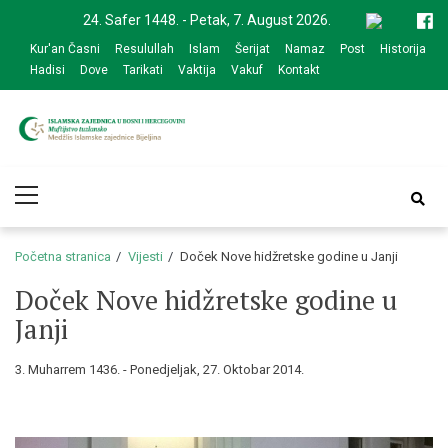
Skip
Skip
24. Safer 1448. - Petak, 7. August 2026.
to
to
Kur'an Časni
Resulullah
Islam
Šerijat
Namaz
Post
Historija
navigation
content
Hadisi
Dove
Tarikati
Vaktija
Vakuf
Kontakt
Medžlis Islamske
Službena web prezentacija
Primary
zajednice Bijeljina
Menu
Početna stranica
Vijesti
Doček Nove hidžretske godine u Janji
Doček Nove hidžretske godine u
Janji
3. Muharrem 1436. - Ponedjeljak, 27. Oktobar 2014.