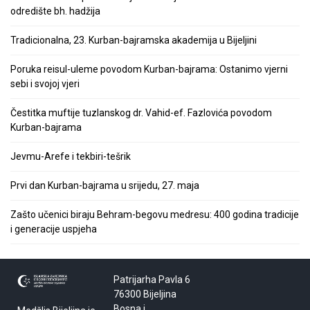
odredište bh. hadžija
Tradicionalna, 23. Kurban-bajramska akademija u Bijeljini
Poruka reisul-uleme povodom Kurban-bajrama: Ostanimo vjerni
sebi i svojoj vjeri
Čestitka muftije tuzlanskog dr. Vahid-ef. Fazlovića povodom
Kurban-bajrama
Jevmu-Arefe i tekbiri-tešrik
Prvi dan Kurban-bajrama u srijedu, 27. maja
Zašto učenici biraju Behram-begovu medresu: 400 godina tradicije
i generacije uspjeha
Patrijarha Pavla 6
76300 Bijeljina
Bosna i